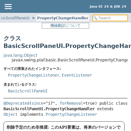
Java SE 24 & JDK 24
sicScrollPaneUI
PropertyChangeHandler
機械翻訳について
クラス
BasicScrollPaneUI.PropertyChangeHa
java.lang.Object
javax.swing.plaf.basic.BasicScrollPaneUI.PropertyChange
すべての実装されたインタフェース:
PropertyChangeListener
,
EventListener
含まれているクラス:
BasicScrollPaneUI
@Deprecated
(
since
="17", 
forRemoval
=true) 
public class 
BasicScrollPaneUI.PropertyChangeHandler
extends 
Object
 implements 
PropertyChangeListener
削除予定のため非推奨: このAPI要素は、将来のバージョンで