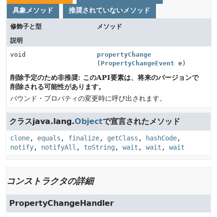
具象メソッド
推奨されていないメソッド
修飾子と型
メソッド
説明
void
propertyChange
(
PropertyChangeEvent
e)
削除予定のため非推奨: このAPI要素は、将来のバージョンで
削除される可能性があります。
バウンド・プロパティの変更時に呼び出されます。
クラスjava.lang.
Object
で宣言されたメソッド
clone
,
equals
,
finalize
,
getClass
,
hashCode
,
notify
,
notifyAll
,
toString
,
wait
,
wait
,
wait
コンストラクタの詳細
PropertyChangeHandler