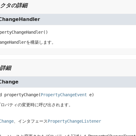
クタの詳細
ChangeHandler
pertyChangeHandler
()
angeHandler
を構築します。
詳細
Change
d
propertyChange
(
PropertyChangeEvent
 e)
プロパティの変更時に呼び出されます。
Change
、インタフェース
PropertyChangeListener