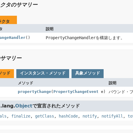
クタのサマリー
ラクタ
タ
説明
angeHandler
()
PropertyChangeHandler
を構築します。
サマリー
ソッド
インスタンス・メソッド
具象メソッド
メソッド
説明
propertyChange
(
PropertyChangeEvent
e)
バウンド・
lang.
Object
で宣言されたメソッド
als
,
finalize
,
getClass
,
hashCode
,
notify
,
notifyAll
,
to