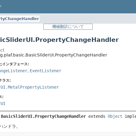
プ
rtyChangeHandler
機械翻訳について
cSliderUI.PropertyChangeHandler
ct
ng.plaf.basic.BasicSliderUI.PropertyChangeHandler
たインタフェース:
angeListener
,
EventListener
クラス:
rUI.MetalPropertyListener
ス:
rUI
 
BasicSliderUI.PropertyChangeHandler
extends 
Object
 impl
ハンドラ。