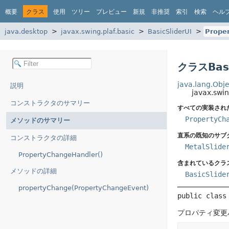
概要
クラス
使用
ツリー
プレビュー
新規
非推奨
索引
検索
ヘル
java.desktop
javax.swing.plaf.basic
BasicSliderUI
Prope
クラスBasi
java.lang.Obje
説明
javax.swi
コンストラクタのサマリー
すべての実装され
PropertyCh
メソッドのサマリー
直系の既知のサブ
コンストラクタの詳細
MetalSlide
PropertyChangeHandler()
含まれているクラ
メソッドの詳細
BasicSlide
propertyChange(PropertyChangeEvent)
public class
プロパティ変更