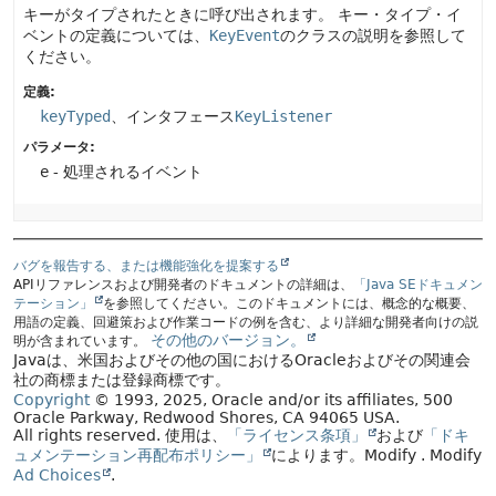
キーがタイプされたときに呼び出されます。
キー・タイプ・イ
ベントの定義については、
KeyEvent
のクラスの説明を参照して
ください。
定義:
keyTyped
、インタフェース
KeyListener
パラメータ:
e
- 処理されるイベント
バグを報告する、または機能強化を提案する
APIリファレンスおよび開発者のドキュメントの詳細は、
「Java SEドキュメン
テーション」
を参照してください。このドキュメントには、概念的な概要、
用語の定義、回避策および作業コードの例を含む、より詳細な開発者向けの説
その他のバージョン。
明が含まれています。
Javaは、米国およびその他の国におけるOracleおよびその関連会
社の商標または登録商標です。
Copyright
© 1993, 2025, Oracle and/or its affiliates, 500
Oracle Parkway, Redwood Shores, CA 94065 USA.
All rights reserved.
使用は、
「ライセンス条項」
および
「ドキ
ュメンテーション再配布ポリシー」
によります。
Modify
. Modify
Ad Choices
.