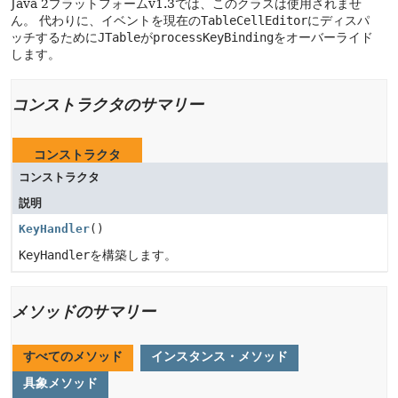
Java 2プラットフォームv1.3では、このクラスは使用されませ
ん。
代わりに、イベントを現在の
TableCellEditor
にディスパ
ッチするために
JTable
が
processKeyBinding
をオーバーライド
します。
コンストラクタのサマリー
コンストラクタ
コンストラクタ
説明
KeyHandler
()
KeyHandler
を構築します。
メソッドのサマリー
すべてのメソッド
インスタンス・メソッド
具象メソッド