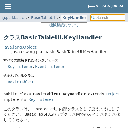
Java SE 24 & JDK 24
ng.plaf.basic
BasicTableUI
KeyHandler
機械翻訳について
クラスBasicTableUI.KeyHandler
java.lang.Object
javax.swing.plaf.basic.BasicTableUI.KeyHandler
すべての実装されたインタフェース:
KeyListener
,
EventListener
含まれているクラス:
BasicTableUI
public class 
BasicTableUI.KeyHandler
extends 
Object
implements 
KeyListener
このクラスは、「protected」内部クラスとして扱うようにして
ください。
BasicTableUI
のサブクラス内でのみインスタンス化
してください。