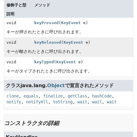
修飾子と型
メソッド
説明
void
keyPressed
(
KeyEvent
e)
キーが押されたときに呼び出されます。
void
keyReleased
(
KeyEvent
e)
キーが離されたときに呼び出されます。
void
keyTyped
(
KeyEvent
e)
キーがタイプされたときに呼び出されます。
クラスjava.lang.
Object
で宣言されたメソッド
clone
,
equals
,
finalize
,
getClass
,
hashCode
,
notify
,
notifyAll
,
toString
,
wait
,
wait
,
wait
コンストラクタの詳細