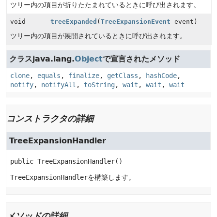
ツリー内の項目が折りたたまれているときに呼び出されます。
void
treeExpanded
(
TreeExpansionEvent
event)
ツリー内の項目が展開されているときに呼び出されます。
クラスjava.lang.
Object
で宣言されたメソッド
clone
,
equals
,
finalize
,
getClass
,
hashCode
,
notify
,
notifyAll
,
toString
,
wait
,
wait
,
wait
コンストラクタの詳細
TreeExpansionHandler
public
TreeExpansionHandler
()
TreeExpansionHandler
を構築します。
メソッドの詳細