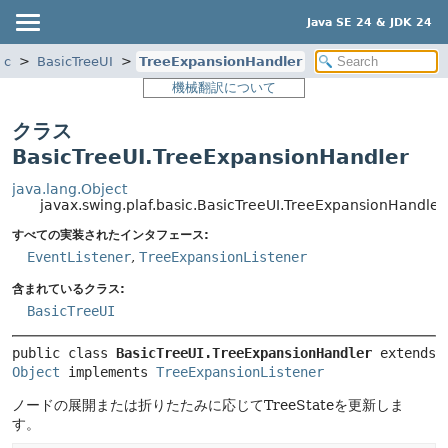
Java SE 24 & JDK 24
ic
BasicTreeUI
TreeExpansionHandler
機械翻訳について
クラス
BasicTreeUI.TreeExpansionHandler
java.lang.Object
javax.swing.plaf.basic.BasicTreeUI.TreeExpansionHandler
すべての実装されたインタフェース:
EventListener
,
TreeExpansionListener
含まれているクラス:
BasicTreeUI
public class 
BasicTreeUI.TreeExpansionHandler
extends 
Object
 implements 
TreeExpansionListener
ノードの展開または折りたたみに応じてTreeStateを更新しま
す。