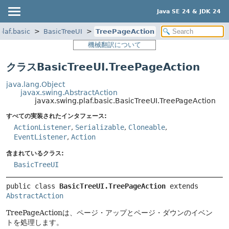
Java SE 24 & JDK 24
plaf.basic
BasicTreeUI
TreePageAction
機械翻訳について
クラスBasicTreeUI.TreePageAction
java.lang.Object
javax.swing.AbstractAction
javax.swing.plaf.basic.BasicTreeUI.TreePageAction
すべての実装されたインタフェース:
ActionListener
,
Serializable
,
Cloneable
,
EventListener
,
Action
含まれているクラス:
BasicTreeUI
public class 
BasicTreeUI.TreePageAction
extends 
AbstractAction
TreePageActionは、ページ・アップとページ・ダウンのイベン
トを処理します。