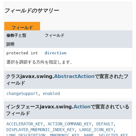
フィールドのサマリー
フィールド
修飾子と型
フィールド
説明
protected int
direction
選択を調節する方向を指定します。
クラスjavax.swing.
AbstractAction
で宣言されたフ
ィールド
changeSupport
,
enabled
インタフェースjavax.swing.
Action
で宣言されている
フィールド
ACCELERATOR_KEY
,
ACTION_COMMAND_KEY
,
DEFAULT
,
DISPLAYED_MNEMONIC_INDEX_KEY
,
LARGE_ICON_KEY
,
LONG_DESCRIPTION
,
MNEMONIC_KEY
,
NAME
,
SELECTED_KEY
,