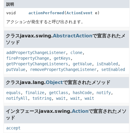
説明
void
actionPerformed
(
ActionEvent
e)
アクションが発生すると呼び出されます。
クラスjavax.swing.
AbstractAction
で宣言されたメ
ソッド
addPropertyChangeListener
,
clone
,
firePropertyChange
,
getKeys
,
getPropertyChangeListeners
,
getValue
,
isEnabled
,
putValue
,
removePropertyChangeListener
,
setEnabled
クラスjava.lang.
Object
で宣言されたメソッド
equals
,
finalize
,
getClass
,
hashCode
,
notify
,
notifyAll
,
toString
,
wait
,
wait
,
wait
インタフェースjavax.swing.
Action
で宣言されたメソ
ッド
accept