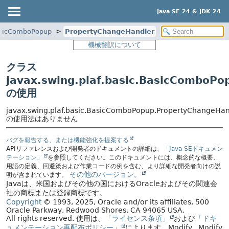
Java SE 24 & JDK 24
sicComboPopup
PropertyChangeHandler
機械翻訳について
クラス
javax.swing.plaf.basic.BasicComboP
の使用
javax.swing.plaf.basic.BasicComboPopup.PropertyChangeHan
の使用法はありません
バグを報告する、または機能強化を提案する
APIリファレンスおよび開発者のドキュメントの詳細は、
「Java SEドキュメン
テーション」
を参照してください。このドキュメントには、概念的な概要、
用語の定義、回避策および作業コードの例を含む、より詳細な開発者向けの説
その他のバージョン。
明が含まれています。
Javaは、米国およびその他の国におけるOracleおよびその関連会
社の商標または登録商標です。
Copyright
© 1993, 2025, Oracle and/or its affiliates, 500
Oracle Parkway, Redwood Shores, CA 94065 USA.
All rights reserved.
使用は、
「ライセンス条項」
および
「ドキ
ュメンテーション再配布ポリシー」
によります。
Modify
. Modify