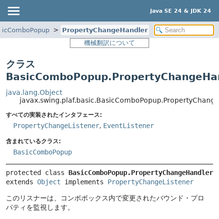
Java SE 24 & JDK 24
sicComboPopup
PropertyChangeHandler
機械翻訳について
クラス
BasicComboPopup.PropertyChangeHa
java.lang.Object
javax.swing.plaf.basic.BasicComboPopup.PropertyChang
すべての実装されたインタフェース:
PropertyChangeListener
,
EventListener
含まれているクラス:
BasicComboPopup
protected class 
BasicComboPopup.PropertyChangeHandler
extends 
Object
 implements 
PropertyChangeListener
このリスナーは、コンボボックス内で変更されたバウンド・プロ
パティを監視します。