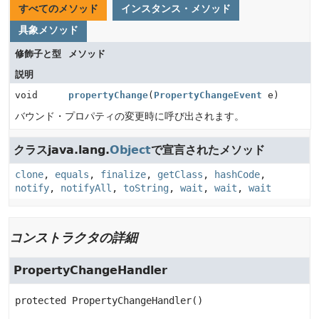
すべてのメソッド
インスタンス・メソッド
具象メソッド
修飾子と型
メソッド
説明
void
propertyChange
(
PropertyChangeEvent
e)
バウンド・プロパティの変更時に呼び出されます。
クラスjava.lang.
Object
で宣言されたメソッド
clone
,
equals
,
finalize
,
getClass
,
hashCode
,
notify
,
notifyAll
,
toString
,
wait
,
wait
,
wait
コンストラクタの詳細
PropertyChangeHandler
protected
PropertyChangeHandler
()