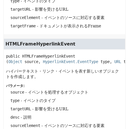
type
- イベントのタイプ
targetURL
- 影響を受けるURL
sourceElement
- イベントのソースに対応する要素
targetFrame
- ドキュメントが表示されるFrame
HTMLFrameHyperlinkEvent
public
HTMLFrameHyperlinkEvent
(
Object
 source, 
HyperlinkEvent.EventType
 type, 
URL
 ta
ハイパーテキスト・リンク・イベントを表す新しいオブジェク
トを作成します。
パラメータ:
source
- イベントを処理するオブジェクト
type
- イベントのタイプ
targetURL
- 影響を受けるURL
desc
- 説明
sourceElement
- イベントのソースに対応する要素