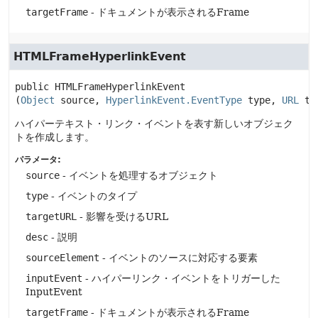
targetFrame
- ドキュメントが表示されるFrame
HTMLFrameHyperlinkEvent
public
HTMLFrameHyperlinkEvent
(
Object
 source, 
HyperlinkEvent.EventType
 type, 
URL
 ta
ハイパーテキスト・リンク・イベントを表す新しいオブジェク
トを作成します。
パラメータ:
source
- イベントを処理するオブジェクト
type
- イベントのタイプ
targetURL
- 影響を受けるURL
desc
- 説明
sourceElement
- イベントのソースに対応する要素
inputEvent
- ハイパーリンク・イベントをトリガーした
InputEvent
targetFrame
- ドキュメントが表示されるFrame