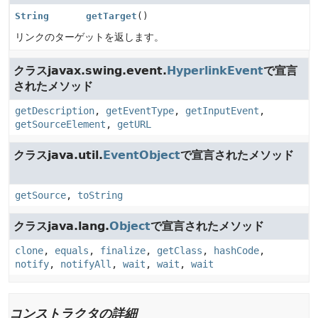
String
getTarget
()
リンクのターゲットを返します。
クラスjavax.swing.event.
HyperlinkEvent
で宣言
されたメソッド
getDescription
,
getEventType
,
getInputEvent
,
getSourceElement
,
getURL
クラスjava.util.
EventObject
で宣言されたメソッド
getSource
,
toString
クラスjava.lang.
Object
で宣言されたメソッド
clone
,
equals
,
finalize
,
getClass
,
hashCode
,
notify
,
notifyAll
,
wait
,
wait
,
wait
コンストラクタの詳細