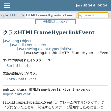
Java SE 24 & JDK 24
ng.text.html
HTMLFrameHyperlinkEvent
機械翻訳について
クラスHTMLFrameHyperlinkEvent
java.lang.Object
java.util.EventObject
javax.swing.event.HyperlinkEvent
javax.swing.text.html.HTMLFrameHyperlinkEvent
すべての実装されたインタフェース:
Serializable
直系の既知のサブクラス:
FormSubmitEvent
public class 
HTMLFrameHyperlinkEvent
extends 
HyperlinkEvent
HTMLFrameHyperlinkEventは、フレーム内でリンクがアクテ
ィブになったことを、関係するリスナーに通知するために使いま