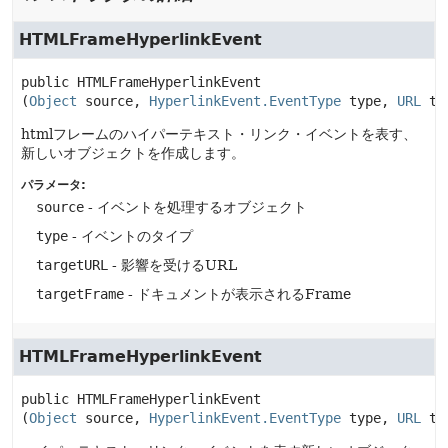
HTMLFrameHyperlinkEvent
public
HTMLFrameHyperlinkEvent
(
Object
 source, 
HyperlinkEvent.EventType
 type, 
URL
 ta
htmlフレームのハイパーテキスト・リンク・イベントを表す、
新しいオブジェクトを作成します。
パラメータ:
source
- イベントを処理するオブジェクト
type
- イベントのタイプ
targetURL
- 影響を受けるURL
targetFrame
- ドキュメントが表示されるFrame
HTMLFrameHyperlinkEvent
public
HTMLFrameHyperlinkEvent
(
Object
 source, 
HyperlinkEvent.EventType
 type, 
URL
 ta