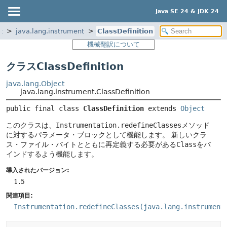
Java SE 24 & JDK 24
t
java.lang.instrument
ClassDefinition
機械翻訳について
クラスClassDefinition
java.lang.Object
java.lang.instrument.ClassDefinition
public final class 
ClassDefinition
extends 
Object
このクラスは、
Instrumentation.redefineClasses
メソッド
に対するパラメータ・ブロックとして機能します。
新しいクラ
ス・ファイル・バイトとともに再定義する必要がある
Class
をバ
インドするよう機能します。
導入されたバージョン:
1.5
関連項目:
Instrumentation.redefineClasses(java.lang.instrument