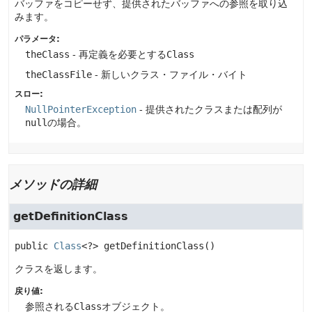
バッファをコピーせず、提供されたバッファへの参照を取り込
みます。
パラメータ:
theClass
- 再定義を必要とする
Class
theClassFile
- 新しいクラス・ファイル・バイト
スロー:
NullPointerException
- 提供されたクラスまたは配列が
null
の場合。
メソッドの詳細
getDefinitionClass
public
Class
<?>
getDefinitionClass
()
クラスを返します。
戻り値:
参照される
Class
オブジェクト。