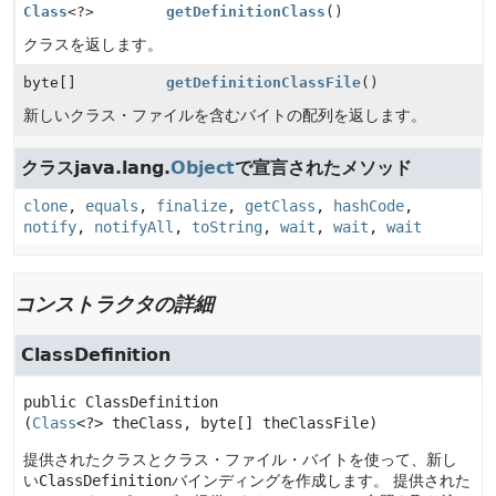
Class
<?>
getDefinitionClass
()
クラスを返します。
byte[]
getDefinitionClassFile
()
新しいクラス・ファイルを含むバイトの配列を返します。
クラスjava.lang.
Object
で宣言されたメソッド
clone
,
equals
,
finalize
,
getClass
,
hashCode
,
notify
,
notifyAll
,
toString
,
wait
,
wait
,
wait
コンストラクタの詳細
ClassDefinition
public
ClassDefinition
(
Class
<?> theClass, byte[] theClassFile)
提供されたクラスとクラス・ファイル・バイトを使って、新し
い
ClassDefinition
バインディングを作成します。
提供された