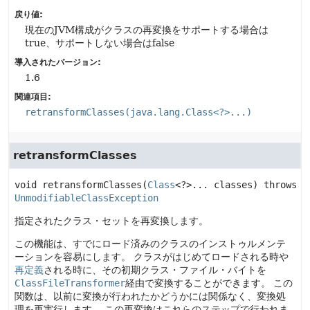
戻り値:
現在のJVM構成がクラスの再変換をサポートする場合は
true、サポートしない場合はfalse
導入されたバージョン:
1.6
関連項目:
retransformClasses(java.lang.Class<?>...)
retransformClasses
void
retransformClasses
(
Class
<?>... classes)
 throws 
UnmodifiableClassException
指定されたクラス・セットを再変換します。
この機能は、すでにロード済みのクラスのインストゥルメンテ
ーションを容易にします。
クラスがはじめてロードされる時や
再定義
される時に、その初期クラス・ファイル・バイトを
ClassFileTransformer
経由で変換することができます。
この
関数は、以前に変換が行われたかどうかには関係なく、変換処
理を再実行します。
この再変換はこれらのステップで行われま