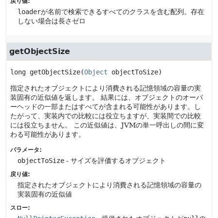
戻り値:
loader
が名前で検索できるすべてのクラスを含む配列。存在
しない場合は長さゼロ
getObjectSize
long
getObjectSize
(
Object
 objectToSize)
指定されたオブジェクトにより消費される記憶領域の容量の実
装固有の近似値を返します。
結果には、オブジェクトのオーバ
ーヘッドの一部またはすべてが含まれる可能性があります。し
たがって、実装内での比較には役立ちますが、実装間での比較
には役立ちません。
この近似値は、JVMの単一呼出しの間に変
わる可能性があります。
パラメータ:
objectToSize
- サイズを評価するオブジェクト
戻り値:
指定されたオブジェクトにより消費される記憶領域の容量の
実装固有の近似値
スロー: