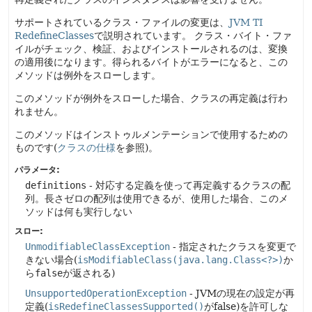
サポートされているクラス・ファイルの変更は、
JVM TI
RedefineClasses
で説明されています。
クラス・バイト・ファ
イルがチェック、検証、およびインストールされるのは、変換
の適用後になります。得られるバイトがエラーになると、この
メソッドは例外をスローします。
このメソッドが例外をスローした場合、クラスの再定義は行わ
れません。
このメソッドはインストゥルメンテーションで使用するための
ものです(
クラスの仕様
を参照)。
パラメータ:
definitions
- 対応する定義を使って再定義するクラスの配
列。長さゼロの配列は使用できるが、使用した場合、このメ
ソッドは何も実行しない
スロー:
UnmodifiableClassException
- 指定されたクラスを変更で
きない場合(
isModifiableClass(java.lang.Class<?>)
か
ら
false
が返される)
UnsupportedOperationException
- JVMの現在の設定が再
定義(
isRedefineClassesSupported()
がfalse)を許可しな