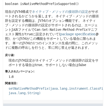
boolean
isNativeMethodPrefixSupported
()
現在のJVM構成で
ネイティブ・メソッドの接頭辞の設定
がサポ
ートされるかどうかを返します。
ネイティブ・メソッドの接頭
辞を設定する機能は、JVMのオプション機能です。
ネイティ
ブ・メソッドの接頭辞の設定がサポートされるのは、エージェ
ントJARファイルで
Can-Set-Native-Method-Prefix
マニフ
ェスト属性が
true
に設定されていて(
package specification
参
照)、かつJVMがこの機能をサポートしている場合に限られま
す。
単一のJVMの1つのインスタンス生成の間に、このメソッ
ドに複数の呼出しを行うと、常に同じ答えが返されます。
戻り値:
現在のJVM設定がネイティブ・メソッドの接頭辞の設定をサ
ポートする場合はtrue、サポートしない場合はfalse
導入されたバージョン:
1.6
関連項目:
setNativeMethodPrefix(java.lang.instrument.ClassFil
java.lang.String)