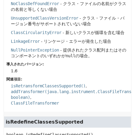
NoClassDefFoundError
- クラス・ファイルの名前がクラス
の名前と等しくない場合
UnsupportedClassVersionError
- クラス・ファイル・バ
ージョン番号がサポートされていない場合
ClassCircularityError
- 新しいクラスが循環を含む場合
LinkageError
- リンケージ・エラーが発生した場合
NullPointerException
- 提供されたクラス配列またはその
コンポーネントのいずれかが
null
の場合。
導入されたバージョン:
1.6
関連項目:
isRetransformClassesSupported()
addTransformer(java.lang.instrument.ClassFileTransf
boolean)
ClassFileTransformer
isRedefineClassesSupported
boolean
isRedefineClassesSupported
()