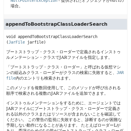
NullPointerException
- 提供されたオブジェクトが
null
の
場合。
appendToBootstrapClassLoaderSearch
void
appendToBootstrapClassLoaderSearch
(
JarFile
 jarfile)
ブートストラップ・クラス・ローダーで定義されるインストゥ
ルメンテーション・クラスでJARファイルを指定します。
「ブートストラップ・クラス・ローダー」と呼ばれる仮想マシ
ンの組込みクラス・ローダーがクラスの検索に失敗すると、
JAR
file
内のエントリも検索されます。
このメソッドを複数回使用して、このメソッドが呼び出される
順序で検索される複数のJARファイルを追加できます。
インストゥルメンテーションをするために、エージェントでは
JARファイルにブートストラップ・クラス・ローダーで定義さ
れる以外のクラスまたはリソースが含まれないことを確認して
ください。
この警告の監視に失敗すると、診断するのが困難な
予期しない動作になることがあります。
たとえばローダーLが
あり、委譲のためのLの親がブートストラップ・クラス・ローダ