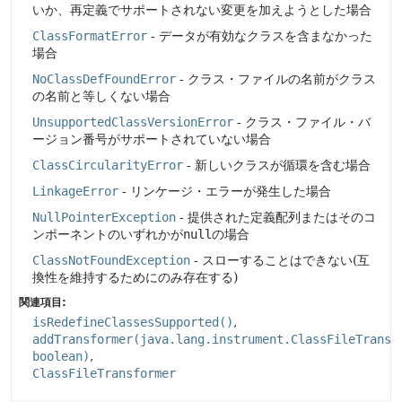
いか、再定義でサポートされない変更を加えようとした場合
ClassFormatError
- データが有効なクラスを含まなかった
場合
NoClassDefFoundError
- クラス・ファイルの名前がクラス
の名前と等しくない場合
UnsupportedClassVersionError
- クラス・ファイル・バ
ージョン番号がサポートされていない場合
ClassCircularityError
- 新しいクラスが循環を含む場合
LinkageError
- リンケージ・エラーが発生した場合
NullPointerException
- 提供された定義配列またはそのコ
ンポーネントのいずれかが
null
の場合
ClassNotFoundException
- スローすることはできない(互
換性を維持するためにのみ存在する)
関連項目:
isRedefineClassesSupported()
addTransformer(java.lang.instrument.ClassFileTransf
boolean)
ClassFileTransformer