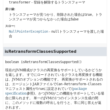
transformer
- 登録を解除するトランスフォーマ
戻り値:
トランスフォーマが見つかり、削除された場合はtrue。トラ
ンスフォーマが見つからなかった場合はfalse
スロー:
NullPointerException
-
null
トランスフォーマを渡した場
合
isRetransformClassesSupported
boolean
isRetransformClassesSupported
()
現在のJVM構成がクラスの再変換をサポートしているかどうか
を返します。
すでにロードされているクラスを再変換する機能
は、JVMのオプションの機能です。
再変換がサポートされるの
は、エージェントJARファイルで
Can-Retransform-Classes
マニフェスト属性が
true
に設定されていて(
package
specification
参照)、かつJVMがこの機能をサポートしている場
合に限られます。
単一のJVMの1つのインスタンス生成の間
に、このメソッドに複数の呼出しを行うと、常に同じ答えが返
されます。