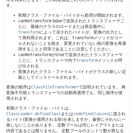
す。
初期クラス・ファイル・バイトから処理が開始されます。
canRetransform
falseで追加されたトランスフォーマご
とに、最後のクラスのロードまたは再定義中に
transform
によって戻されたバイトが、変換の出力とし
て再利用されます。これは、
transform
メソッドがコー
ルされないことを除き、変更されていない前の変換を再適
用することと同等であることに注意してください。
canRetransform
がtrueで追加されたトランスフォーマ
ごとに、トランスフォーマ内で
transform
メソッドが呼
び出される
変換されたクラス・ファイル・バイトがクラスの新しい定
義としてインストールされます。
変換の順序は
ClassFileTransformer
で説明されています。
再
変換不可能トランスフォーマの自動再適用でも、同じ順序が使
用されます。
初期クラス・ファイル・バイトは、
ClassLoader.defineClass
または
redefineClasses
に渡され
るバイト(変換が適用される前)を表しますが、厳密にそれらに一
致しないことがあります。
定数プールは同じレイアウトまたは
内容であるとは限りません。
定数プールのエントリ数が異なる