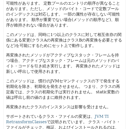
可能性があります。
定数プールのエントリの順序が異なること
があります。ただし、メソッドのバイト・コードで定数プール
のインデックスは対応します。
一部の属性が存在しない可能性
があります。
順序が重要でない場合(メソッドの順序など)、順
序が維持されない場合があります。
このメソッドは、同時に1つ以上のクラスに対して相互依存の関
係にある変更(クラスAの再変換はクラスBの再変換を必要とする
など)を可能にするためにセット上で動作します。
再変換されたメソッドがアクティブなスタック・フレームを持
つ場合、アクティブなスタック・フレームは元のメソッドのバ
イト・コードを引き続き実行します。
再変換されたメソッドは
新しい呼出しで使用されます。
このメソッドは、慣行のJVMセマンティックスの下で発生する
初期化を除き、初期化を発生させません。
つまり、クラスの再
定義では、クラスの初期化子は実行されません。
static変数の
値は呼出し前の値のままに維持されます。
再変換されたクラスのインスタンスは影響を受けません。
サポートされているクラス・ファイルの変更は、
JVM TI
RetransformClasses
で説明されています。
クラス・バイト・
ファイルがチェック、検証、およびインストールされるのは、