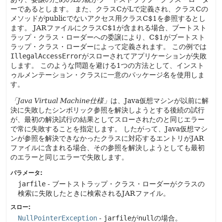
ーであるとします。
また、クラスCがLで定義され、クラスCの
メソッドがpublicでないアクセス用クラスC$1を参照するとし
ます。
JARファイルにクラスC$1が含まれる場合、ブートスト
ラップ・クラス・ローダーへの委譲により、C$1がブートスト
ラップ・クラス・ローダーによって定義されます。
この例では
IllegalAccessError
がスローされてアプリケーションが失敗
します。
このような問題を避ける1つの方法として、インスト
ゥルメンテーション・クラスに一意のパッケージ名を使用しま
す。
「Java Virtual Machine仕様」
は、Java仮想マシンが以前に解
決に失敗したシンボリック参照を解決しようとする後続の試行
が、最初の解決試行の結果としてスローされたのと同じエラー
で常に失敗することを指定します。
したがって、Java仮想マシ
ンが参照を解決できなかったクラスに対応するエントリがJAR
ファイルに含まれる場合、その参照を解決しようとしても最初
のエラーと同じエラーで失敗します。
パラメータ:
jarfile
- ブートストラップ・クラス・ローダーがクラスの
検索に失敗したときに検索されるJARファイル。
スロー:
NullPointerException
-
jarfile
が
null
の場合。