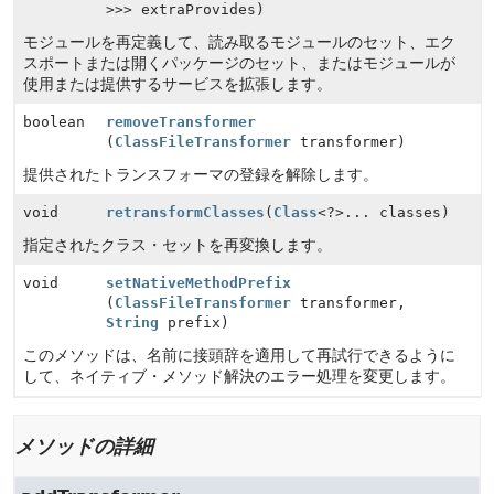
>>> extraProvides)
モジュールを再定義して、読み取るモジュールのセット、エク
スポートまたは開くパッケージのセット、またはモジュールが
使用または提供するサービスを拡張します。
boolean
removeTransformer
(
ClassFileTransformer
transformer)
提供されたトランスフォーマの登録を解除します。
void
retransformClasses
(
Class
<?>... classes)
指定されたクラス・セットを再変換します。
void
setNativeMethodPrefix
(
ClassFileTransformer
transformer,
String
prefix)
このメソッドは、名前に接頭辞を適用して再試行できるように
して、ネイティブ・メソッド解決のエラー処理を変更します。
メソッドの詳細