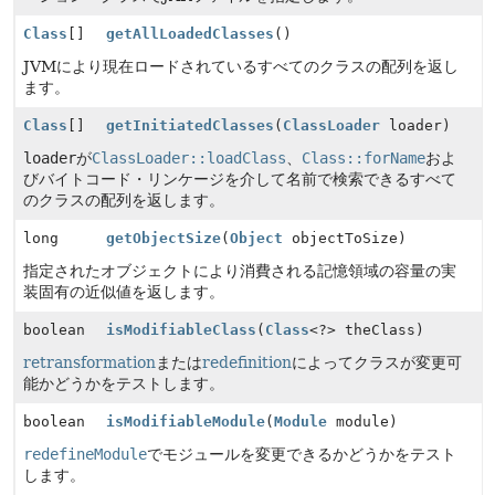
Class
[]
getAllLoadedClasses
()
JVMにより現在ロードされているすべてのクラスの配列を返し
ます。
Class
[]
getInitiatedClasses
(
ClassLoader
loader)
loader
が
ClassLoader::loadClass
、
Class::forName
およ
びバイトコード・リンケージを介して名前で検索できるすべて
のクラスの配列を返します。
long
getObjectSize
(
Object
objectToSize)
指定されたオブジェクトにより消費される記憶領域の容量の実
装固有の近似値を返します。
boolean
isModifiableClass
(
Class
<?> theClass)
retransformation
または
redefinition
によってクラスが変更可
能かどうかをテストします。
boolean
isModifiableModule
(
Module
module)
redefineModule
でモジュールを変更できるかどうかをテスト
します。