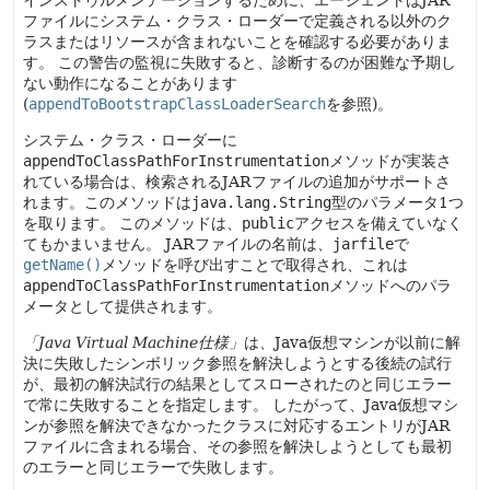
インストゥルメンテーションするために、エージェントはJAR
ファイルにシステム・クラス・ローダーで定義される以外のク
ラスまたはリソースが含まれないことを確認する必要がありま
す。
この警告の監視に失敗すると、診断するのが困難な予期し
ない動作になることがあります
(
appendToBootstrapClassLoaderSearch
を参照)。
システム・クラス・ローダーに
appendToClassPathForInstrumentation
メソッドが実装さ
れている場合は、検索されるJARファイルの追加がサポートさ
れます。このメソッドは
java.lang.String
型のパラメータ1つ
を取ります。
このメソッドは、
public
アクセスを備えていなく
てもかまいません。
JARファイルの名前は、
jarfile
で
getName()
メソッドを呼び出すことで取得され、これは
appendToClassPathForInstrumentation
メソッドへのパラ
メータとして提供されます。
「Java Virtual Machine仕様」
は、Java仮想マシンが以前に解
決に失敗したシンボリック参照を解決しようとする後続の試行
が、最初の解決試行の結果としてスローされたのと同じエラー
で常に失敗することを指定します。
したがって、Java仮想マシ
ンが参照を解決できなかったクラスに対応するエントリがJAR
ファイルに含まれる場合、その参照を解決しようとしても最初
のエラーと同じエラーで失敗します。