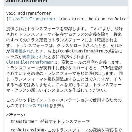
addTransformer
void
addTransformer
(
ClassFileTransformer
 transformer, boolean canRetrans
提供されたトランスフォーマを登録します。
これにより、登録
されたトランスフォーマが依存するクラスの定義を除き、将来
のすべてのクラス定義はトランスフォーマにより確認されま
す。
トランスフォーマは、クラスがロードされたとき、それら
が
再定義された
とき、および
canRetransform
がtrueの場合に
クラスが
再変換された
ときに呼び出されます。
ClassFileTransformer
は、変換コールの順序を定義します。
トランスフォーマが実行中に例外をスローすると、JVMは登録
されているその他のトランスフォーマを順に呼び出します。
同
じトランスフォーマを複数回追加することはできますが、そう
するべきではありません。これを避けるには、トランスフォー
マ・クラスの新しいインスタンスを作成してください。
このメソッドはインストゥルメンテーションで使用するための
ものです(
クラスの仕様
を参照)。
パラメータ:
transformer
- 登録するトランスフォーマ
canRetransform
- このトランスフォーマの変換を再変換で