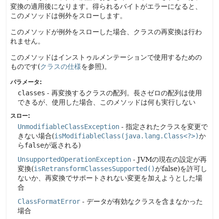
変換の適用後になります。得られるバイトがエラーになると、
このメソッドは例外をスローします。
このメソッドが例外をスローした場合、クラスの再変換は行わ
れません。
このメソッドはインストゥルメンテーションで使用するための
ものです(
クラスの仕様
を参照)。
パラメータ:
classes
- 再変換するクラスの配列。長さゼロの配列は使用
できるが、使用した場合、このメソッドは何も実行しない
スロー:
UnmodifiableClassException
- 指定されたクラスを変更で
きない場合(
isModifiableClass(java.lang.Class<?>)
か
ら
false
が返される)
UnsupportedOperationException
- JVMの現在の設定が再
変換(
isRetransformClassesSupported()
がfalse)を許可し
ないか、再変換でサポートされない変更を加えようとした場
合
ClassFormatError
- データが有効なクラスを含まなかった
場合