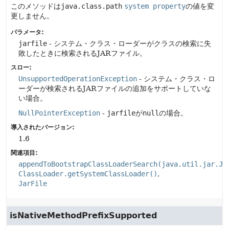
このメソッドは
java.class.path
system property
の値を変
更しません。
パラメータ:
jarfile
- システム・クラス・ローダーがクラスの検索に失
敗したときに検索されるJARファイル。
スロー:
UnsupportedOperationException
- システム・クラス・ロ
ーダーが検索されるJARファイルの追加をサポートしていな
い場合。
NullPointerException
-
jarfile
が
null
の場合。
導入されたバージョン:
1.6
関連項目:
appendToBootstrapClassLoaderSearch(java.util.jar.Ja
ClassLoader.getSystemClassLoader()
JarFile
isNativeMethodPrefixSupported