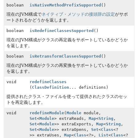
boolean
isNativeMethodPrefixSupported
()
現在のJVM構成で
ネイティブ・メソッドの接頭辞の設定
がサポ
ートされるかどうかを返します。
boolean
isRedefineClassesSupported
()
現在のJVM構成がクラスの再定義をサポートしているかどうか
を返します。
boolean
isRetransformClassesSupported
()
現在のJVM構成がクラスの再変換をサポートしているかどうか
を返します。
void
redefineClasses
(
ClassDefinition
... definitions)
提供されたクラス・ファイルを使って提供されたクラスのセッ
トを再定義します。
void
redefineModule
(
Module
module,
Set
<
Module
> extraReads,
Map
<
String
,
Set
<
Module
>> extraExports,
Map
<
String
,
Set
<
Module
>> extraOpens,
Set
<
Class
<?
>> extraUses,
Map
<
Class
<?>,
List
<
Class
<?