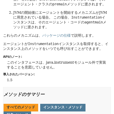
エージェント・クラスの
premain
メソッドに渡されます。
JVMの開始後にエージェントを開始するメカニズムがJVM
に用意されている場合。
この場合、
Instrumentation
イ
ンスタンスは、そのエージェント・コードの
agentmain
メ
ソッドに渡されます。
これらのメカニズムは、
パッケージの仕様
で説明します。
エージェントが
Instrumentation
インスタンスを取得すると、イ
ンスタンス上のメソッドをいつでも呼び出すことができます。
APIのノート:
このインタフェースは、java.instrumentモジュール外で実装
することを意図していません。
導入されたバージョン:
1.5
メソッドのサマリー
すべてのメソッド
インスタンス・メソッド