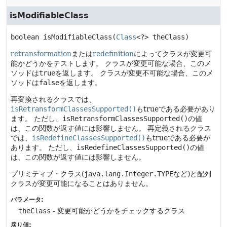
isModifiableClass
boolean
isModifiableClass
(
Class
<?> theClass)
retransformation
または
redefinition
によってクラスが変更可
能かどうかをテストします。
クラスが変更可能な場合、このメ
ソッドは
true
を返します。
クラスが変更不可能な場合、このメ
ソッドは
false
を返します。
再変換されるクラスでは、
isRetransformClassesSupported()
もtrueである必要があり
ます。
ただし、
isRetransformClassesSupported()
の値
は、この関数が返す値には影響しません。
再定義されるクラス
では、
isRedefineClassesSupported()
もtrueである必要が
あります。
ただし、
isRedefineClassesSupported()
の値
は、この関数が返す値には影響しません。
プリミティブ・クラス(
java.lang.Integer.TYPE
など)と配列
クラスが変更可能になることはありません。
パラメータ:
theClass
- 変更可能かどうかをチェックするクラス
戻り値: