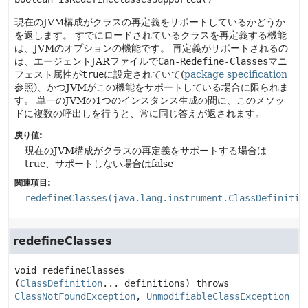
現在のJVM構成がクラスの再定義をサポートしているかどうか
を返します。
すでにロードされているクラスを再定義する機能
は、JVMのオプションの機能です。
再定義がサポートされるの
は、エージェントJARファイルで
Can-Redefine-Classes
マニ
フェスト属性が
true
に設定されていて(
package specification
参照)、かつJVMがこの機能をサポートしている場合に限られま
す。
単一のJVMの1つのインスタンス生成の間に、このメソッ
ドに複数の呼出しを行うと、常に同じ答えが返されます。
戻り値:
現在のJVM構成がクラスの再定義をサポートする場合は
true、サポートしない場合はfalse
関連項目:
redefineClasses(java.lang.instrument.ClassDefinitio
redefineClasses
void
redefineClasses
(
ClassDefinition
... definitions)
 throws 
ClassNotFoundException
, 
UnmodifiableClassException