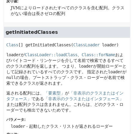
戻り値:
JVMによりロードされたすべてのクラスを含む配列。クラス
がない場合は長さゼロの配列
getInitiatedClasses
Class
[]
getInitiatedClasses
(
ClassLoader
 loader)
loader
が
ClassLoader::loadClass
、
Class::forName
およ
びバイトコード・リンケージを介して名前で検索できるすべて
のクラスの配列を返します。
つまり、
loader
が開始ローダーと
して記録されているすべてのクラスです。
指定された
loader
が
null
の場合、ブートストラップ・クラス・ローダーが名前で検
索できるクラスが返されます。
返される配列には、
「要素型」
が
「非表示のクラスまたはイン
タフェース」
である
「非表示のクラスまたはインタフェース」
または配列クラスは含まれません。これらは、どのクラス・ロ
ーダーでも検出できないためです。
パラメータ:
loader
- 起動したクラス・リストが返されるローダー