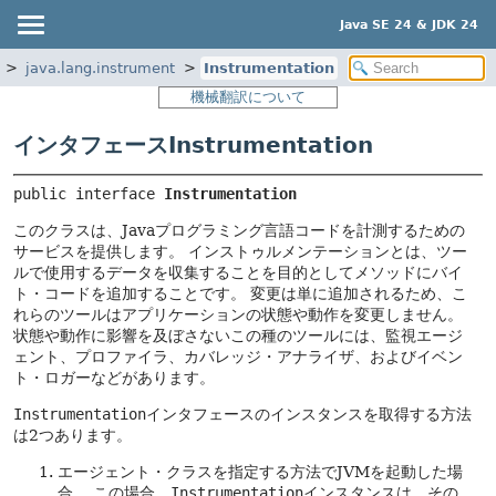
Java SE 24 & JDK 24
java.lang.instrument
Instrumentation
機械翻訳について
インタフェースInstrumentation
public interface 
Instrumentation
このクラスは、Javaプログラミング言語コードを計測するための
サービスを提供します。
インストゥルメンテーションとは、ツー
ルで使用するデータを収集することを目的としてメソッドにバイ
ト・コードを追加することです。
変更は単に追加されるため、こ
れらのツールはアプリケーションの状態や動作を変更しません。
状態や動作に影響を及ぼさないこの種のツールには、監視エージ
ェント、プロファイラ、カバレッジ・アナライザ、およびイベン
ト・ロガーなどがあります。
Instrumentation
インタフェースのインスタンスを取得する方法
は2つあります。
エージェント・クラスを指定する方法でJVMを起動した場
合。
この場合、
Instrumentation
インスタンスは、その