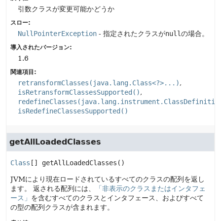
引数クラスが変更可能かどうか
スロー:
NullPointerException
- 指定されたクラスが
null
の場合。
導入されたバージョン:
1.6
関連項目:
retransformClasses(java.lang.Class<?>...)
isRetransformClassesSupported()
redefineClasses(java.lang.instrument.ClassDefinitio
isRedefineClassesSupported()
getAllLoadedClasses
Class
[]
getAllLoadedClasses
()
JVMにより現在ロードされているすべてのクラスの配列を返し
ます。
返される配列には、
「非表示のクラスまたはインタフェ
ース」
を含むすべてのクラスとインタフェース、およびすべて
の型の配列クラスが含まれます。