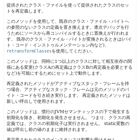
提供されたクラス・ファイルを使って提供されたクラスのセッ
トを再定義します。
このメソッドを使用して、既存のクラス・ファイル・バイトへ
の参照のないクラスの定義を置き換えます。逐次デバッグを行
うためにソースから再コンパイルするときに置換えが行われま
す。
既存のクラス・ファイル・バイトが変換されるときは(バイ
ト・コード・インストゥルメンテーション内など)、
retransformClasses
を使用してください。
このメソッドは、同時に1つ以上のクラスに対して相互依存の関
係にある変更(クラスAの再定義はクラスBの再定義を必要とする
など)を可能にするためにセット上で動作します。
再定義されたメソッドがアクティブなスタック・フレームを持
つ場合、アクティブなスタック・フレームは元のメソッドのバ
イト・コードを引き続き実行します。
再定義されたメソッドは
新しい呼出しで使用されます。
このメソッドは、慣行のJVMセマンティックスの下で発生する
初期化を除き、初期化を発生させません。
つまり、クラスの再
定義では、クラスの初期化子は実行されません。
static変数の
値は呼出し前の値のままに維持されます。
再定義されたクラスのインスタンスは影響を受けません。