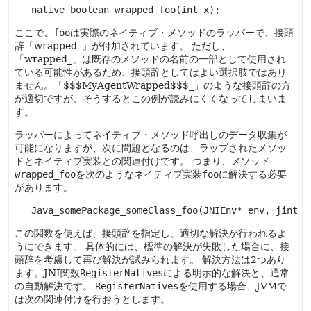
   native boolean wrapped_foo(int x);
ここで、
foo
は実際のネイティブ・メソッドのラッパーで、接頭
辞「wrapped_」が付加されています。
ただし、
「wrapped_」は既存のメソッドの名前の一部として使用され
ている可能性があるため、接頭辞としてはよい選択肢ではあり
ません。「$$$MyAgentWrapped$$$_」のような接頭辞の方
が適切ですが、そうするとこの例が読みにくくなってしまいま
す。
ラッパーによってネイティブ・メソッド呼出しのデータ収集が
可能になりますが、次に問題となるのは、ラップされたメソッ
ドとネイティブ実装との関連付けです。
つまり、メソッド
wrapped_foo
を次のようなネイティブ実装
foo
に解決する必要
があります。
   Java_somePackage_someClass_foo(JNIEnv* env, jint x
この関数を使えば、接頭辞を指定し、適切な解決が行われるよ
うにできます。
具体的には、標準の解決が失敗した場合に、接
頭辞を考慮して再び解決が試みられます。
解決方法は2つあり
ます。JNI関数
RegisterNatives
による明示的な解決と、通常
の自動解決です。
RegisterNatives
を使用する場合、JVMで
は次の関連付けを行おうとします。