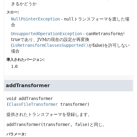
きるかどうか
スロー:
NullPointerException
-
null
トランスフォーマを渡した場
合
UnsupportedOperationException
-
canRetransform
が
trueであり、JVMの現在の設定が再変換
(
isRetransformClassesSupported()
がfalse)を許可しない
場合
導入されたバージョン:
1.6
addTransformer
void
addTransformer
(
ClassFileTransformer
 transformer)
提供されたトランスフォーマを登録します。
addTransformer(transformer, false)
と同じ。
パラメータ: