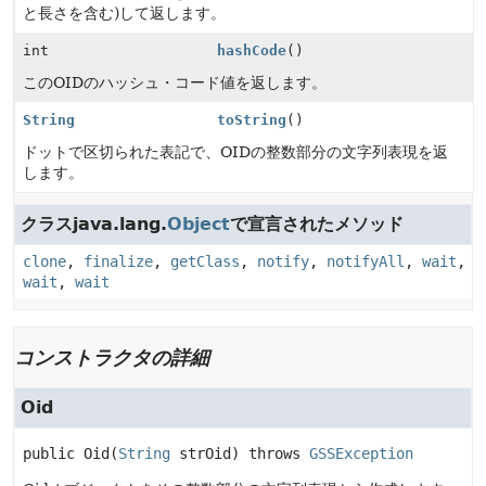
と長さを含む)して返します。
int
hashCode
()
このOIDのハッシュ・コード値を返します。
String
toString
()
ドットで区切られた表記で、OIDの整数部分の文字列表現を返
します。
クラスjava.lang.
Object
で宣言されたメソッド
clone
,
finalize
,
getClass
,
notify
,
notifyAll
,
wait
,
wait
,
wait
コンストラクタの詳細
Oid
public
Oid
(
String
 strOid)
 throws 
GSSException