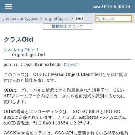
Java SE 24 & JDK 24
java.security.jgss
org.ietf.jgss
Oid
機械翻訳について
クラスOid
java.lang.Object
org.ietf.jgss.Oid
public class 
Oid
extends 
Object
このクラスは、OID (Universal Object Identifier)とそれに関連
付けられた操作を表します。
OIDは、グローバルに解釈できる階層化された識別子で、GSS-
APIフレームワーク内でメカニズムや名前形式を識別するために
使用します。
OIDの構造とエンコーディングは、ISOIEC-8824とISOIEC-
8825に定義されています。
たとえば、Kerberos V5メカニズム
のOID表現は、"1.2.840.113554.1.2.2"です。
GSSName名前クラスは、GSS-APIに定義されている標準の名前