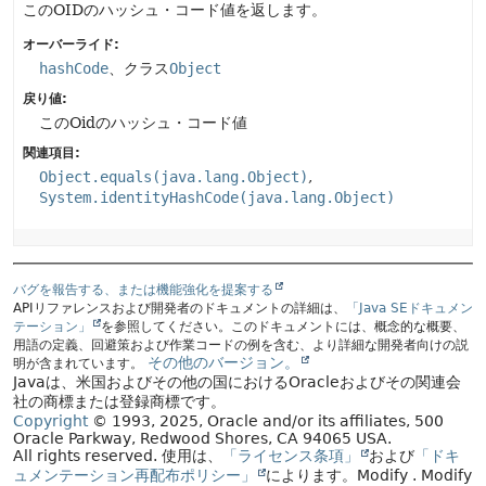
このOIDのハッシュ・コード値を返します。
オーバーライド:
hashCode
、クラス
Object
戻り値:
このOidのハッシュ・コード値
関連項目:
Object.equals(java.lang.Object)
System.identityHashCode(java.lang.Object)
バグを報告する、または機能強化を提案する
APIリファレンスおよび開発者のドキュメントの詳細は、
「Java SEドキュメン
テーション」
を参照してください。このドキュメントには、概念的な概要、
用語の定義、回避策および作業コードの例を含む、より詳細な開発者向けの説
その他のバージョン。
明が含まれています。
Javaは、米国およびその他の国におけるOracleおよびその関連会
社の商標または登録商標です。
Copyright
© 1993, 2025, Oracle and/or its affiliates, 500
Oracle Parkway, Redwood Shores, CA 94065 USA.
All rights reserved.
使用は、
「ライセンス条項」
および
「ドキ
ュメンテーション再配布ポリシー」
によります。
Modify
. Modify