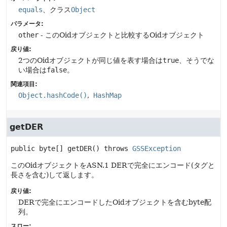
equals
、クラス
Object
パラメータ:
other
- このOidオブジェクトと比較するOidオブジェクト
戻り値:
2つのOidオブジェクトが同じ値を表す場合は
true
、そうでな
い場合は
false
。
関連項目:
Object.hashCode()
HashMap
getDER
public
byte[]
getDER
() throws 
GSSException
このOidオブジェクトをASN.1 DERで完全にエンコード(タグと
長さを含む)して返します。
戻り値:
DERで完全にエンコードしたOidオブジェクトを含むbyte配
列。
スロー: