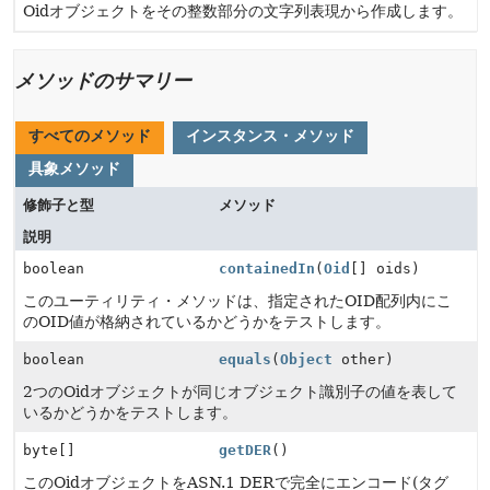
Oidオブジェクトをその整数部分の文字列表現から作成します。
メソッドのサマリー
すべてのメソッド
インスタンス・メソッド
具象メソッド
修飾子と型
メソッド
説明
boolean
containedIn
(
Oid
[] oids)
このユーティリティ・メソッドは、指定されたOID配列内にこ
のOID値が格納されているかどうかをテストします。
boolean
equals
(
Object
other)
2つのOidオブジェクトが同じオブジェクト識別子の値を表して
いるかどうかをテストします。
byte[]
getDER
()
このOidオブジェクトをASN.1 DERで完全にエンコード(タグ