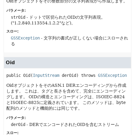
Oidオブジェクトをその整数部分の文字列表現から作成します。
パラメータ:
strOid
- ドットで区切られたOIDの文字列表現。
("1.2.840.113554.1.2.2"など)。
スロー:
GSSException
- 文字列の書式が正しくない場合にスローされ
る
Oid
public
Oid
(
InputStream
 derOid)
 throws 
GSSException
OidオブジェクトをそのASN.1 DERエンコーディングから作成
します。
これは、タグと長さを含めて、完全にエンコーディン
グします。
OIDの構造とエンコーディングは、ISOIEC-8824
とISOIEC-8825に定義されています。
このメソッドは、byte
配列のメソッドと機能的には同じです。
パラメータ:
derOid
- DERでエンコードされたOIDを含むストリーム
スロー: