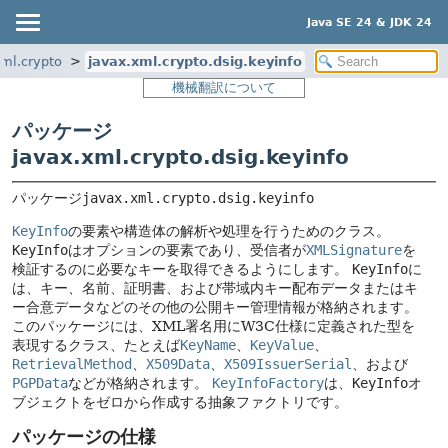
Java SE 24 & JDK 24
xml.crypto
javax.xml.crypto.dsig.keyinfo
機械翻訳について
パッケージ
javax.xml.crypto.dsig.keyinfo
パッケージ
javax.xml.crypto.dsig.keyinfo
KeyInfo
の要素や構造体の解析や処理を行うためのクラス。
KeyInfo
はオプションの要素であり、受信者が
XMLSignature
を
検証するのに必要なキーを取得できるようにします。
KeyInfo
に
は、キー、名前、証明書、および帯域内キー配布データまたはキ
ー合意データなどのその他の公開キー管理情報が格納されます。
このパッケージには、XML署名用にW3C仕様に定義された型を
表現するクラス、たとえば
KeyName
、
KeyValue
、
RetrievalMethod
、
X509Data
、
X509IssuerSerial
、および
PGPData
などが格納されます。
KeyInfoFactory
は、
KeyInfo
オ
ブジェクトをゼロから作成する抽象ファクトリです。
パッケージの仕様