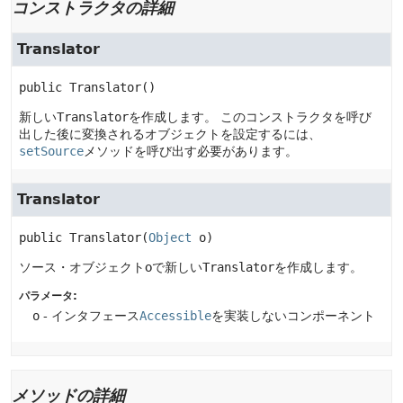
コンストラクタの詳細
Translator
public
Translator
()
新しい
Translator
を作成します。
このコンストラクタを呼び
出した後に変換されるオブジェクトを設定するには、
setSource
メソッドを呼び出す必要があります。
Translator
public
Translator
(
Object
 o)
ソース・オブジェクトoで新しい
Translator
を作成します。
パラメータ:
o
- インタフェース
Accessible
を実装しないコンポーネント
メソッドの詳細