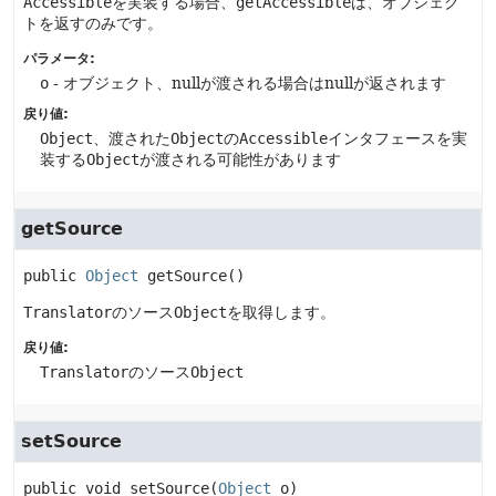
Accessible
を実装する場合、
getAccessible
は、オブジェク
トを返すのみです。
パラメータ:
o
- オブジェクト、nullが渡される場合はnullが返されます
戻り値:
Object
、渡された
Object
の
Accessible
インタフェースを実
装する
Object
が渡される可能性があります
getSource
public
Object
getSource
()
Translator
のソース
Object
を取得します。
戻り値:
Translator
のソース
Object
setSource
public
void
setSource
(
Object
 o)