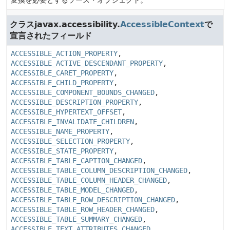
変換を必要とするソース・オブジェクト。
クラスjavax.accessibility.
AccessibleContext
で
宣言されたフィールド
ACCESSIBLE_ACTION_PROPERTY
,
ACCESSIBLE_ACTIVE_DESCENDANT_PROPERTY
,
ACCESSIBLE_CARET_PROPERTY
,
ACCESSIBLE_CHILD_PROPERTY
,
ACCESSIBLE_COMPONENT_BOUNDS_CHANGED
,
ACCESSIBLE_DESCRIPTION_PROPERTY
,
ACCESSIBLE_HYPERTEXT_OFFSET
,
ACCESSIBLE_INVALIDATE_CHILDREN
,
ACCESSIBLE_NAME_PROPERTY
,
ACCESSIBLE_SELECTION_PROPERTY
,
ACCESSIBLE_STATE_PROPERTY
,
ACCESSIBLE_TABLE_CAPTION_CHANGED
,
ACCESSIBLE_TABLE_COLUMN_DESCRIPTION_CHANGED
,
ACCESSIBLE_TABLE_COLUMN_HEADER_CHANGED
,
ACCESSIBLE_TABLE_MODEL_CHANGED
,
ACCESSIBLE_TABLE_ROW_DESCRIPTION_CHANGED
,
ACCESSIBLE_TABLE_ROW_HEADER_CHANGED
,
ACCESSIBLE_TABLE_SUMMARY_CHANGED
,
ACCESSIBLE_TEXT_ATTRIBUTES_CHANGED
,