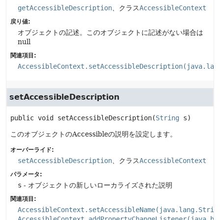
getAccessibleDescription
、クラス
AccessibleContext
戻り値:
オブジェクトの記述。このオブジェクトに記述がない場合は
null
関連項目:
AccessibleContext.setAccessibleDescription(java.lan
setAccessibleDescription
public
void
setAccessibleDescription
(
String
 s)
このオブジェクトのAccessibleの説明を設定します。
オーバーライド:
setAccessibleDescription
、クラス
AccessibleContext
パラメータ:
s
- オブジェクトの新しいローカライズされた説明
関連項目:
AccessibleContext.setAccessibleName(java.lang.Strin
AccessibleContext.addPropertyChangeListener(java.be