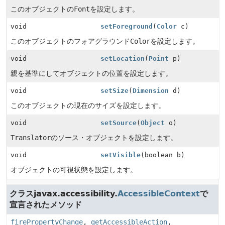
このオブジェクトの
Font
を設定します。
void
setForeground
(
Color
c)
このオブジェクトのフォアグラウンド
Color
を設定します。
void
setLocation
(
Point
p)
親を基準にしてオブジェクトの位置を設定します。
void
setSize
(
Dimension
d)
このオブジェクトの現在のサイズを設定します。
void
setSource
(
Object
o)
Translator
のソース・オブジェクトを設定します。
void
setVisible
(boolean b)
オブジェクトの可視状態を設定します。
クラスjavax.accessibility.
AccessibleContext
で
宣言されたメソッド
firePropertyChange
,
getAccessibleAction
,