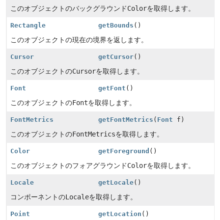
このオブジェクトのバックグラウンド
Color
を取得します。
Rectangle
getBounds
()
このオブジェクトの現在の境界を返します。
Cursor
getCursor
()
このオブジェクトの
Cursor
を取得します。
Font
getFont
()
このオブジェクトの
Font
を取得します。
FontMetrics
getFontMetrics
(
Font
f)
このオブジェクトの
FontMetrics
を取得します。
Color
getForeground
()
このオブジェクトのフォアグラウンド
Color
を取得します。
Locale
getLocale
()
コンポーネントの
Locale
を取得します。
Point
getLocation
()