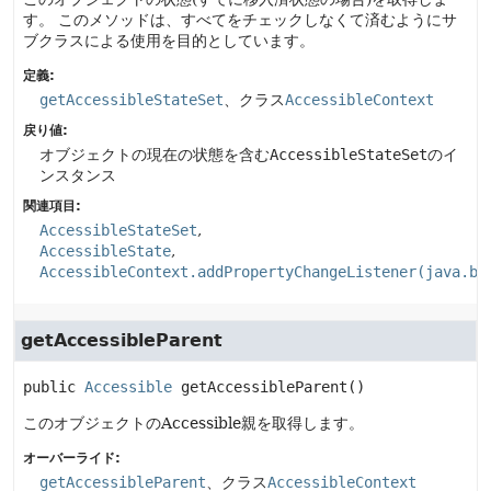
す。
このメソッドは、すべてをチェックしなくて済むようにサ
ブクラスによる使用を目的としています。
定義:
getAccessibleStateSet
、クラス
AccessibleContext
戻り値:
オブジェクトの現在の状態を含む
AccessibleStateSet
のイ
ンスタンス
関連項目:
AccessibleStateSet
AccessibleState
AccessibleContext.addPropertyChangeListener(java.be
getAccessibleParent
public
Accessible
getAccessibleParent
()
このオブジェクトのAccessible親を取得します。
オーバーライド:
getAccessibleParent
、クラス
AccessibleContext