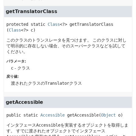
getTranslatorClass
protected static
Class
<?>
getTranslatorClass
(
Class
<?> c)
このクラスのトランスレータを見つけます。
このクラスに対し
て明示的に存在しない場合、そのスーパークラスなどを試して
ください。
パラメータ:
c
- クラス
戻り値:
渡されたクラスの
Translator
クラス
getAccessible
public static
Accessible
getAccessible
(
Object
 o)
インタフェース
Accessible
を実装するオブジェクトを取得しま
す。
すでに渡されたオブジェクトでインタフェース