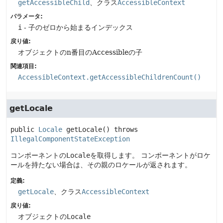
getAccessibleChild
、クラス
AccessibleContext
パラメータ:
i
- 子のゼロから始まるインデックス
戻り値:
オブジェクトのn番目のAccessibleの子
関連項目:
AccessibleContext.getAccessibleChildrenCount()
getLocale
public
Locale
getLocale
() throws 
IllegalComponentStateException
コンポーネントの
Locale
を取得します。
コンポーネントがロケ
ールを持たない場合は、その親のロケールが返されます。
定義:
getLocale
、クラス
AccessibleContext
戻り値:
オブジェクトの
Locale