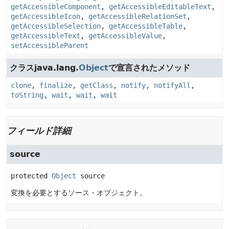
getAccessibleComponent
,
getAccessibleEditableText
,
getAccessibleIcon
,
getAccessibleRelationSet
,
getAccessibleSelection
,
getAccessibleTable
,
getAccessibleText
,
getAccessibleValue
,
setAccessibleParent
クラスjava.lang.
Object
で宣言されたメソッド
clone
,
finalize
,
getClass
,
notify
,
notifyAll
,
toString
,
wait
,
wait
,
wait
フィールド詳細
source
protected
Object
source
変換を必要とするソース・オブジェクト。