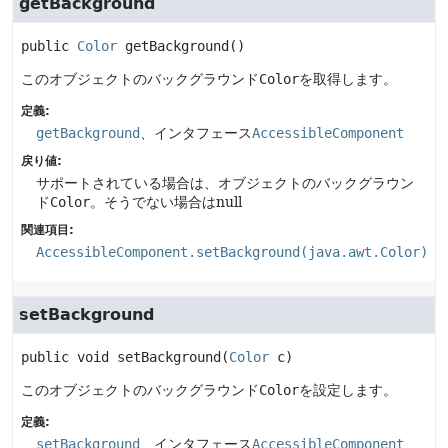
getBackground
public
Color
getBackground
()
このオブジェクトのバックグラウンド
Color
を取得します。
定義:
getBackground
、インタフェース
AccessibleComponent
戻り値:
サポートされている場合は、オブジェクトのバックグラウン
ド
Color
。そうでない場合はnull
関連項目:
AccessibleComponent.setBackground(java.awt.Color)
setBackground
public
void
setBackground
(
Color
 c)
このオブジェクトのバックグラウンド
Color
を設定します。
定義:
setBackground
、インタフェース
AccessibleComponent