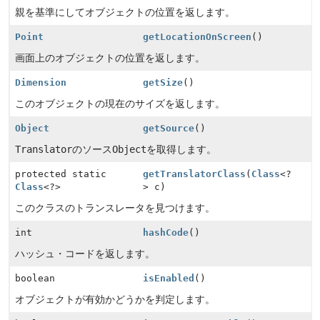
親を基準にしてオブジェクトの位置を返します。
Point
getLocationOnScreen
()
画面上のオブジェクトの位置を返します。
Dimension
getSize
()
このオブジェクトの現在のサイズを返します。
Object
getSource
()
Translator
のソース
Object
を取得します。
protected static
getTranslatorClass
(
Class
<?
Class
<?>
> c)
このクラスのトランスレータを見つけます。
int
hashCode
()
ハッシュ・コードを返します。
boolean
isEnabled
()
オブジェクトが有効かどうかを判定します。