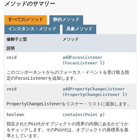
メソッドのサマリー
すべてのメソッド
静的メソッド
インスタンス・メソッド
具象メソッド
修飾子と型
メソッド
説明
void
addFocusListener
(
FocusListener
l)
このコンポーネントからのフォーカス・イベントを受け取る指
定の
FocusListener
を追加します。
void
addPropertyChangeListener
(
PropertyChangeListener
l)
PropertyChangeListener
をリスナー・リストに追加します。
boolean
contains
(
Point
p)
指定された
Point
がオブジェクトの境界の内側にあるかどうか
をチェックします。その
Point
は、オブジェクトの座標系を基
準としています。