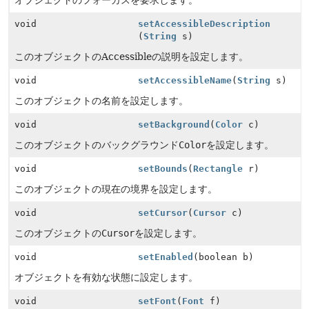
オブジェクトのフォーカスを要求します。
void
setAccessibleDescription
(
String
s)
このオブジェクトのAccessibleの説明を設定します。
void
setAccessibleName
(
String
s)
このオブジェクトの名前を設定します。
void
setBackground
(
Color
c)
このオブジェクトのバックグラウンド
Color
を設定します。
void
setBounds
(
Rectangle
r)
このオブジェクトの現在の境界を設定します。
void
setCursor
(
Cursor
c)
このオブジェクトの
Cursor
を設定します。
void
setEnabled
(boolean b)
オブジェクトを有効な状態に設定します。
void
setFont
(
Font
f)