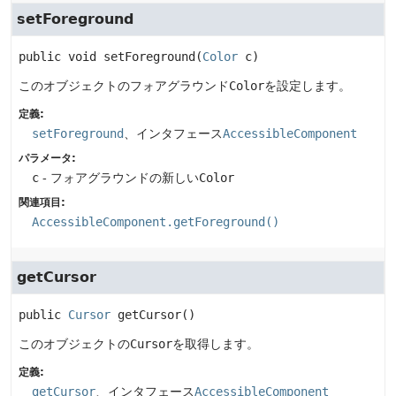
setForeground
public
void
setForeground
(
Color
 c)
このオブジェクトのフォアグラウンド
Color
を設定します。
定義:
setForeground
、インタフェース
AccessibleComponent
パラメータ:
c
- フォアグラウンドの新しい
Color
関連項目:
AccessibleComponent.getForeground()
getCursor
public
Cursor
getCursor
()
このオブジェクトの
Cursor
を取得します。
定義:
getCursor
、インタフェース
AccessibleComponent