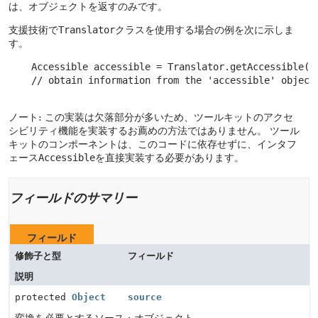
は、オブジェクトを返すのみです。
支援技術で
Translator
クラスを使用する場合の例を次に示しま
す。
    Accessible accessible = Translator.getAccessible(so
    // obtain information from the 'accessible' object.
ノート: この実装は欠落部分が多いため、ツールキットのアクセ
シビリティ機能を実装するお薦めの方法ではありません。
ツール
キットのコンポーネントは、このコードに依存せずに、インタフ
ェース
Accessible
を直接実装する必要があります。
フィールドのサマリー
フィールド
修飾子と型
フィールド
説明
protected
Object
source