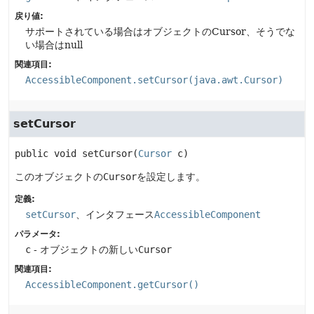
戻り値:
サポートされている場合はオブジェクトのCursor、そうでな
い場合はnull
関連項目:
AccessibleComponent.setCursor(java.awt.Cursor)
setCursor
public
void
setCursor
(
Cursor
 c)
このオブジェクトの
Cursor
を設定します。
定義:
setCursor
、インタフェース
AccessibleComponent
パラメータ:
c
- オブジェクトの新しい
Cursor
関連項目:
AccessibleComponent.getCursor()