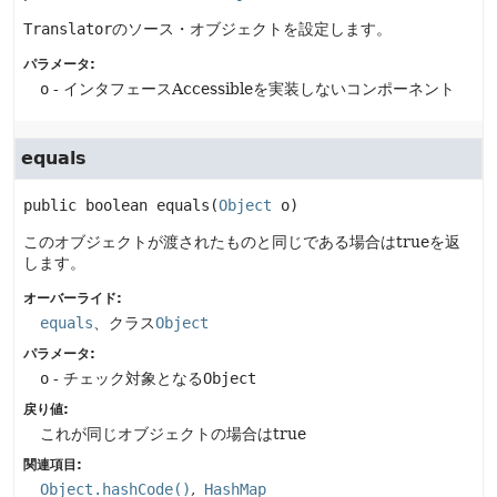
Translator
のソース・オブジェクトを設定します。
パラメータ:
o
- インタフェースAccessibleを実装しないコンポーネント
equals
public
boolean
equals
(
Object
 o)
このオブジェクトが渡されたものと同じである場合はtrueを返
します。
オーバーライド:
equals
、クラス
Object
パラメータ:
o
- チェック対象となる
Object
戻り値:
これが同じオブジェクトの場合はtrue
関連項目:
Object.hashCode()
HashMap