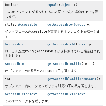
boolean
equals
(
Object
o)
このオブジェクトが渡されたものと同じである場合はtrueを返
します。
static
Accessible
getAccessible
(
Object
o)
インタフェース
Accessible
を実装するオブジェクトを取得しま
す。
Accessible
getAccessibleAt
(
Point
p)
ローカル座標PointにAccessible子が保持されている場合はそれ
を返します。
Accessible
getAccessibleChild
(int i)
オブジェクトのn番目のAccessible子を返します。
int
getAccessibleChildrenCount
()
オブジェクト内のアクセシビリティ対応の子の数を返します。
AccessibleContext
getAccessibleContext
()
このオブジェクトを返します。