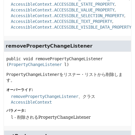
AccessibleContext.ACCESSIBLE_STATE_PROPERTY
AccessibleContext.ACCESSIBLE_VALUE_PROPERTY
AccessibleContext.ACCESSIBLE_SELECTION_PROPERTY
AccessibleContext.ACCESSIBLE_TEXT_PROPERTY
AccessibleContext.ACCESSIBLE_VISIBLE_DATA_PROPERTY
removePropertyChangeListener
public
void
removePropertyChangeListener
(
PropertyChangeListener
 l)
PropertyChangeListener
をリスナー・リストから削除しま
す。
オーバーライド:
removePropertyChangeListener
、クラス
AccessibleContext
パラメータ:
l
- 削除されるPropertyChangeListener