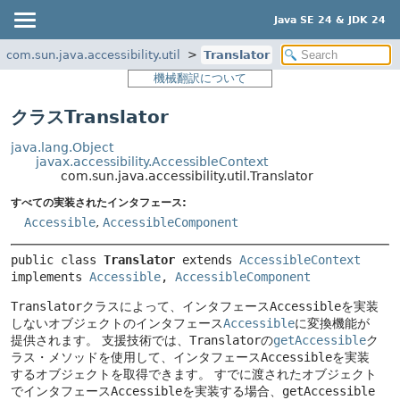
Java SE 24 & JDK 24
com.sun.java.accessibility.util
Translator
機械翻訳について
クラスTranslator
java.lang.Object
javax.accessibility.AccessibleContext
com.sun.java.accessibility.util.Translator
すべての実装されたインタフェース:
Accessible
,
AccessibleComponent
public class 
Translator
extends 
AccessibleContext
implements 
Accessible
, 
AccessibleComponent
Translator
クラスによって、インタフェース
Accessible
を実装
しないオブジェクトのインタフェース
Accessible
に変換機能が
提供されます。
支援技術では、
Translator
の
getAccessible
ク
ラス・メソッドを使用して、インタフェース
Accessible
を実装
するオブジェクトを取得できます。
すでに渡されたオブジェクト
でインタフェース
Accessible
を実装する場合、
getAccessible