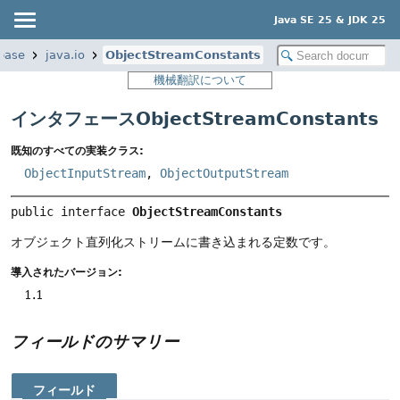
Java SE 25 & JDK 25
base
java.io
ObjectStreamConstants
機械翻訳について
インタフェースObjectStreamConstants
既知のすべての実装クラス:
ObjectInputStream
,
ObjectOutputStream
public interface 
ObjectStreamConstants
オブジェクト直列化ストリームに書き込まれる定数です。
導入されたバージョン:
1.1
フィールドのサマリー
フィールド