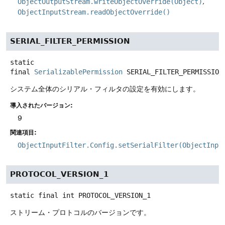
ObjectOutputStream.writeObjectOverride(Object)
ObjectInputStream.readObjectOverride()
SERIAL_FILTER_PERMISSION
static
final
SerializablePermission
SERIAL_FILTER_PERMISSION
システム全体のシリアル・フィルタの設定を有効にします。
導入されたバージョン:
9
関連項目:
ObjectInputFilter.Config.setSerialFilter(ObjectInpu
PROTOCOL_VERSION_1
static final
int
PROTOCOL_VERSION_1
ストリーム・プロトコルのバージョンです。