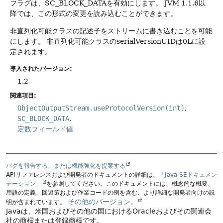
フラグは、SC_BLOCK_DATAを有効にします。
JVM 1.1.6以
降では、この形式の変更を読み込むことができます。
非直列化可能クラスの記述子をストリームに書き込むことを可能
にします。
非直列化可能クラスのserialVersionUIDは0Lに設
定されます。
導入されたバージョン:
1.2
関連項目:
ObjectOutputStream.useProtocolVersion(int)
SC_BLOCK_DATA
定数フィールド値
バグを報告する、または機能強化を提案する
APIリファレンスおよび開発者のドキュメントの詳細は、
「Java SEドキュメン
テーション」
を参照してください。このドキュメントには、概念的な概要、
用語の定義、回避策および作業コードの例を含む、より詳細な開発者向けの説
その他のバージョン。
明が含まれています。
Javaは、米国およびその他の国におけるOracleおよびその関連会
社の商標または登録商標です。