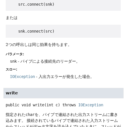
または
2つの呼出しは同じ効果を持ちます。
パラメータ:
snk
- パイプによる接続先のリーダー。
スロー:
IOException
- 入出力エラーが発生した場合。
write
public
void
write
(int c)
throws
IOException
指定された
char
を、パイプで連結された出力ストリームに書き
込みます。
接続されているパイプで連結された入力ストリーム
からスレッドがデータ文字を読み込んでいたときに、スレッドが