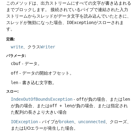
このメソッドは、出力ストリームにすべての文字が書き込まれる
までブロックします。
接続されているパイプで連結された入力
ストリームからスレッドがデータ文字を読み込んでいたときに、
スレッドが無効になった場合、
IOException
がスローされま
す。
定義:
write
、クラス
Writer
パラメータ:
cbuf
- データ。
off
- データの開始オフセット。
len
- 書き込む文字数。
スロー:
IndexOutOfBoundsException
-
off
が負の場合、または
len
が負の場合、または
off + len
が負の場合、または指定され
た配列の長さより大きい場合
IOException
- パイプが
broken
、
unconnected
、クローズ、
またはI/Oエラーが発生した場合。