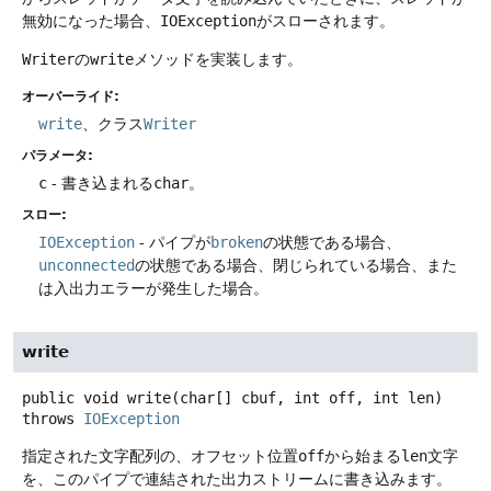
無効になった場合、
IOException
がスローされます。
Writer
の
write
メソッドを実装します。
オーバーライド:
write
、クラス
Writer
パラメータ:
c
- 書き込まれる
char
。
スロー:
IOException
- パイプが
broken
の状態である場合、
unconnected
の状態である場合、閉じられている場合、また
は入出力エラーが発生した場合。
write
public
void
write
(char[] cbuf, int off, int len)
throws
IOException
指定された文字配列の、オフセット位置
off
から始まる
len
文字
を、このパイプで連結された出力ストリームに書き込みます。