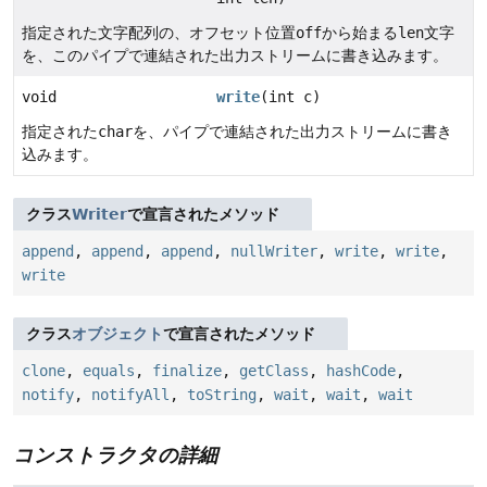
指定された文字配列の、オフセット位置
off
から始まる
len
文字
を、このパイプで連結された出力ストリームに書き込みます。
void
write
(int c)
指定された
char
を、パイプで連結された出力ストリームに書き
込みます。
クラス
Writer
で宣言されたメソッド
append
,
append
,
append
,
nullWriter
,
write
,
write
,
write
クラス
オブジェクト
で宣言されたメソッド
clone
,
equals
,
finalize
,
getClass
,
hashCode
,
notify
,
notifyAll
,
toString
,
wait
,
wait
,
wait
コンストラクタの詳細