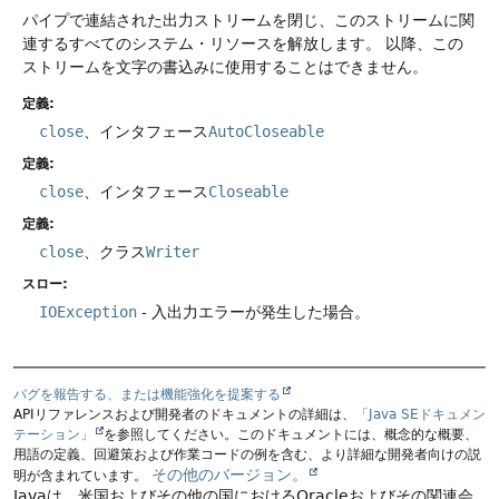
パイプで連結された出力ストリームを閉じ、このストリームに関
連するすべてのシステム・リソースを解放します。
以降、この
ストリームを文字の書込みに使用することはできません。
定義:
close
、インタフェース
AutoCloseable
定義:
close
、インタフェース
Closeable
定義:
close
、クラス
Writer
スロー:
IOException
- 入出力エラーが発生した場合。
バグを報告する、または機能強化を提案する
APIリファレンスおよび開発者のドキュメントの詳細は、
「Java SEドキュメン
テーション」
を参照してください。このドキュメントには、概念的な概要、
用語の定義、回避策および作業コードの例を含む、より詳細な開発者向けの説
その他のバージョン。
明が含まれています。
Javaは、米国およびその他の国におけるOracleおよびその関連会