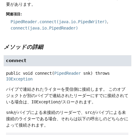
要があります。
関連項目:
PipedReader.connect(java.io.PipedWriter)
connect(java.io.PipedReader)
メソッドの詳細
connect
public
void
connect
(
PipedReader
 snk)
throws
IOException
パイプで連結されたライターを受信側に接続します。
このオブ
ジェクトが別のパイプで連結されたリーダーにすでに接続されて
いる場合は、
IOException
がスローされます。
snk
がパイプによる未接続のリーダーで、
src
がパイプによる未
接続のライターである場合、それらは以下の呼出しのどちらかに
よって接続されます。