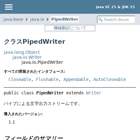
Java SE 25 & JDK 25
java.base
java.io
PipedWriter
機械翻訳について
クラスPipedWriter
java.lang.Object
java.io.Writer
java.io.PipedWriter
すべての実装されたインタフェース:
Closeable
,
Flushable
,
Appendable
,
AutoCloseable
public class 
PipedWriter
extends 
Writer
パイプによる文字出力ストリームです。
導入されたバージョン:
1.1
フィールドのサマリー