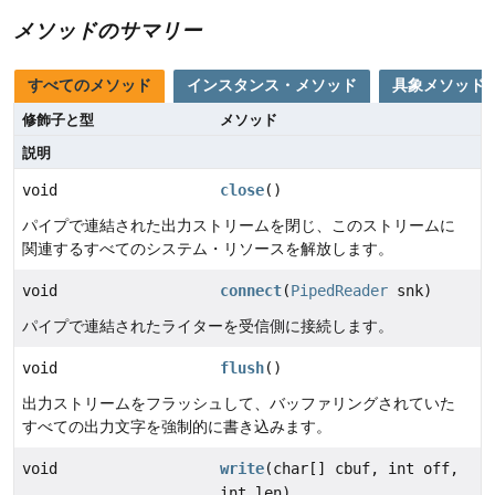
メソッドのサマリー
すべてのメソッド
インスタンス・メソッド
具象メソッド
修飾子と型
メソッド
説明
void
close
()
パイプで連結された出力ストリームを閉じ、このストリームに
関連するすべてのシステム・リソースを解放します。
void
connect
(
PipedReader
snk)
パイプで連結されたライターを受信側に接続します。
void
flush
()
出力ストリームをフラッシュして、バッファリングされていた
すべての出力文字を強制的に書き込みます。
void
write
(char[] cbuf, int off,
int len)