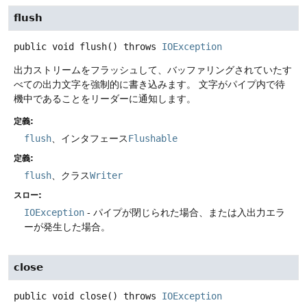
flush
public
void
flush
() throws
IOException
出力ストリームをフラッシュして、バッファリングされていたす
べての出力文字を強制的に書き込みます。
文字がパイプ内で待
機中であることをリーダーに通知します。
定義:
flush
、インタフェース
Flushable
定義:
flush
、クラス
Writer
スロー:
IOException
- パイプが閉じられた場合、または入出力エラ
ーが発生した場合。
close
public
void
close
() throws
IOException