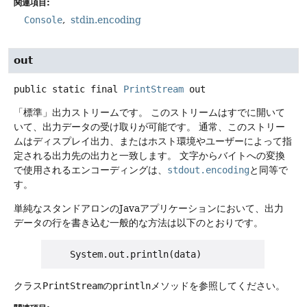
関連項目:
Console
stdin.encoding
out
public static final
PrintStream
out
「標準」出力ストリームです。
このストリームはすでに開いて
いて、出力データの受け取りが可能です。
通常、このストリー
ムはディスプレイ出力、またはホスト環境やユーザーによって指
定される出力先の出力と一致します。
文字からバイトへの変換
で使用されるエンコーディングは、
stdout.encoding
と同等で
す。
単純なスタンドアロンのJavaアプリケーションにおいて、出力
データの行を書き込む一般的な方法は以下のとおりです。
クラス
PrintStream
の
println
メソッドを参照してください。