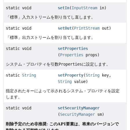
static void
setIn
(
InputStream
in)
「標準」入力ストリームを割り当てし直します。
static void
setOut
(
PrintStream
out)
「標準」出力ストリームを割り当てし直します。
static void
setProperties
(
Properties
props)
システム・プロパティを引数
Properties
に設定します。
static
String
setProperty
(
String
key,
String
value)
指定されたキーによって示されるシステム・プロパティを設定
します。
static void
setSecurityManager
(
SecurityManager
sm)
削除予定のため非推奨: このAPI要素は、将来のバージョンで