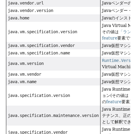
java.vendor.url
Javaベンダーの
java.vendor.version
Javaベンダー
java.home
Javaのインス
Java Virtua
java.vm.specification.version
その値は
「ラン
feature
要素です
java.vm.specification.vendor
Java仮想マシ
java.vm.specification.name
Java仮想マシ
Runtime.Versi
java.vm.version
Virtual Mac
java.vm.vendor
Java仮想マシ
java.vm.name
Java仮想マシ
Java Runtim
java.specification.version
ョン(その値は
「
の
feature
要素)
Java Runtim
java.specification.maintenance.version
テナンス、正の
として解釈でき
Java Runtim
java.specification.vendor