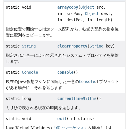
static void
arraycopy
(
Object
src,
int srcPos,
Object
dest,
int destPos, int length)
指定位置で開始する指定ソース配列から、転送先配列の指定位
置に配列をコピーします。
static
String
clearProperty
(
String
key)
指定されたキーによって示されたシステム・プロパティを削除
します。
static
Console
console
()
現在のJava仮想マシンに関連した一意の
Console
オブジェクト
がある場合に、それを返します。
static long
currentTimeMillis
()
ミリ秒で表される現在の時間を返します。
static void
exit
(int status)
Java Virtual Machineの
「停止シーケンス」
を開始します。