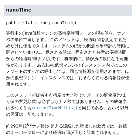
nanoTime
public static
long
nanoTime
()
実行中のJava仮想マシンの高精度時間ソースの現在値を、ナノ
秒の単位で返します。
このメソッドは、経過時間を測定するた
めだけに使用できます。システムのほかの概念や壁時計の時刻に
関連していません。
返される値は、固定された任意の
基準
時間
からの経過時間(ナノ秒)です。将来的に、値が負の数になる可能
性があります。
あるJava仮想マシンのインスタンス内でのこの
メソッドのすべての呼出しでは、同じ情報源が使用されます。ほ
かの仮想マシン・インスタンスでは、おそらく異なる情報源が使
用されます。
このメソッドが提供する精度はナノ秒ですが、その解像度(つま
り値の変更頻度)は必ずしもナノ秒ではありません。その解像度
は少なくとも
currentTimeMillis()
と同じである、という以外
の保証は一切ありません。
63
約292年(2
ナノ秒)を超える連続した呼出しの差異では、数値
のオーバーフローにより経過時間が正しく計算されません。