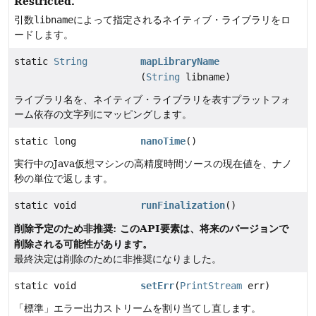
Restricted.
引数
libname
によって指定されるネイティブ・ライブラリをロ
ードします。
static
String
mapLibraryName
(
String
libname)
ライブラリ名を、ネイティブ・ライブラリを表すプラットフォ
ーム依存の文字列にマッピングします。
static long
nanoTime
()
実行中のJava仮想マシンの高精度時間ソースの現在値を、ナノ
秒の単位で返します。
static void
runFinalization
()
削除予定のため非推奨: このAPI要素は、将来のバージョンで
削除される可能性があります。
最終決定は削除のために非推奨になりました。
static void
setErr
(
PrintStream
err)
「標準」エラー出力ストリームを割り当てし直します。