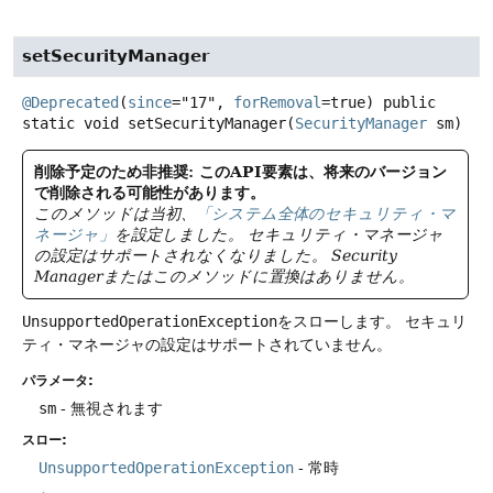
setSecurityManager
@Deprecated
(
since
="17", 
forRemoval
=true) 
public
static
void
setSecurityManager
(
SecurityManager
 sm)
削除予定のため非推奨: このAPI要素は、将来のバージョン
で削除される可能性があります。
このメソッドは当初、
「システム全体のセキュリティ・マ
ネージャ」
を設定しました。
セキュリティ・マネージャ
の設定はサポートされなくなりました。
Security
Managerまたはこのメソッドに置換はありません。
UnsupportedOperationException
をスローします。
セキュリ
ティ・マネージャの設定はサポートされていません。
パラメータ:
sm
- 無視されます
スロー:
UnsupportedOperationException
- 常時