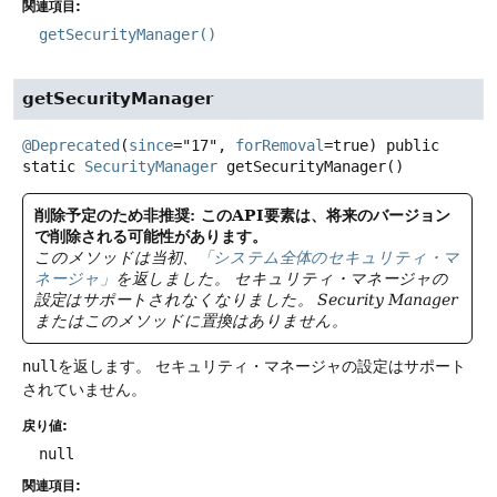
関連項目:
getSecurityManager()
getSecurityManager
@Deprecated
(
since
="17", 
forRemoval
=true) 
public
static
SecurityManager
getSecurityManager
()
削除予定のため非推奨: このAPI要素は、将来のバージョン
で削除される可能性があります。
このメソッドは当初、
「システム全体のセキュリティ・マ
ネージャ」
を返しました。
セキュリティ・マネージャの
設定はサポートされなくなりました。
Security Manager
またはこのメソッドに置換はありません。
null
を返します。
セキュリティ・マネージャの設定はサポート
されていません。
戻り値:
null
関連項目: