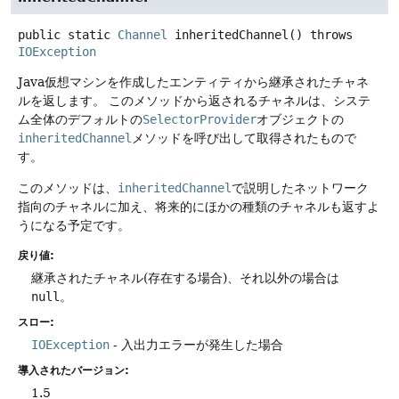
public static
Channel
inheritedChannel
() throws
IOException
Java仮想マシンを作成したエンティティから継承されたチャネ
ルを返します。
このメソッドから返されるチャネルは、システ
ム全体のデフォルトの
SelectorProvider
オブジェクトの
inheritedChannel
メソッドを呼び出して取得されたもので
す。
このメソッドは、
inheritedChannel
で説明したネットワーク
指向のチャネルに加え、将来的にほかの種類のチャネルも返すよ
うになる予定です。
戻り値:
継承されたチャネル(存在する場合)、それ以外の場合は
null
。
スロー:
IOException
- 入出力エラーが発生した場合
導入されたバージョン:
1.5