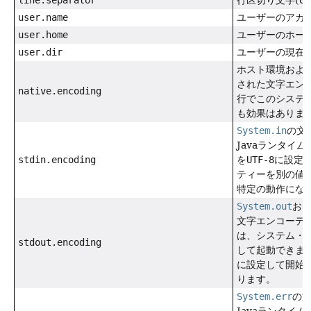
line.separator
行区切り文字(UNI
user.name
ユーザーのアカ
user.home
ユーザーのホー
user.dir
ユーザーの現在
ホスト環境およ
された文字エン
native.encoding
行でこのシステ
も効果はありま
System.in
の文
Javaランタイ
stdin.encoding
を
UTF-8
に設定
ティーを別の値
特定の動作にな
System.out
お
文字エンコーデ
は、システム・
stdout.encoding
して起動できま
に設定して開始
ります。
System.err
の