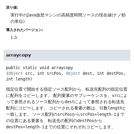
戻り値:
実行中のJava仮想マシンの高精度時間ソースの現在値(ナノ秒
の単位)
導入されたバージョン:
1.5
arraycopy
public static
void
arraycopy
(
Object
 src, int srcPos, 
Object
 dest, int destPos, 
int length)
指定位置で開始する指定ソース配列から、転送先配列の指定位置
に配列をコピーします。
配列要素のサブシーケンスを、
src
によ
って参照されるソース配列から
dest
によって参照される転送先
配列にコピーします。
コピーされる要素の数は、引数
length
と
一致します。
ソース配列の
srcPos
から
srcPos+length-1
まで
の位置にある要素を、転送先の配列の
destPos
から
destPos+length-1
までの位置にそれぞれコピーします。