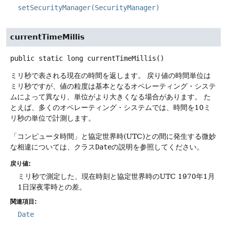
setSecurityManager(SecurityManager)
currentTimeMillis
public static
long
currentTimeMillis
()
ミリ秒で表される現在の時間を返します。
戻り値の時間単位は
ミリ秒ですが、値の粒度は基本となるオペレーティング・システ
ムによって異なり、単位がより大きくなる場合があります。
た
とえば、多くのオペレーティング・システムでは、時間を10ミ
リ秒の単位で計測します。
「コンピュータ時間」と協定世界時(UTC)との間に発生する微妙
な相違については、クラス
Date
の説明を参照してください。
戻り値:
ミリ秒で測定した、現在時刻と協定世界時のUTC 1970年1月
1日深夜零時との差。
関連項目:
Date