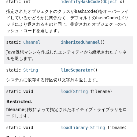
static int
identityHashCode
(
Object
x)
指定されたオブジェクトのクラスがhashCode()をオーバーライ
ドしているかどうかに関係なく、デフォルトのhashCode()メソ
ッドにより返されるものと同じ、指定されたオブジェクトのハ
ッシュ・コードを返します。
static
Channel
inheritedChannel
()
Java仮想マシンを作成したエンティティから継承されたチャネ
ルを返します。
static
String
lineSeparator
()
システムに依存する行区切り文字列を返します。
static void
load
(
String
filename)
Restricted.
filename引数によって指定されたネイティブ・ライブラリをロ
ードします。
static void
loadLibrary
(
String
libname)