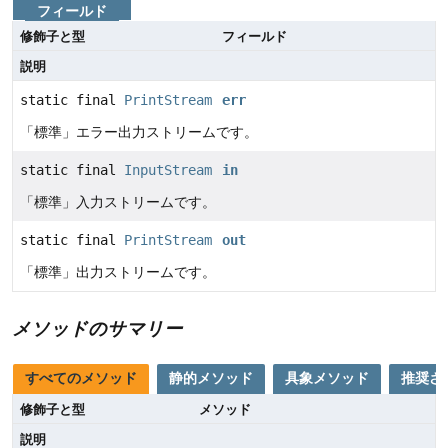
フィールド
修飾子と型
フィールド
説明
static final
PrintStream
err
「標準」エラー出力ストリームです。
static final
InputStream
in
「標準」入力ストリームです。
static final
PrintStream
out
「標準」出力ストリームです。
メソッドのサマリー
すべてのメソッド
静的メソッド
具象メソッド
推奨さ
修飾子と型
メソッド
説明