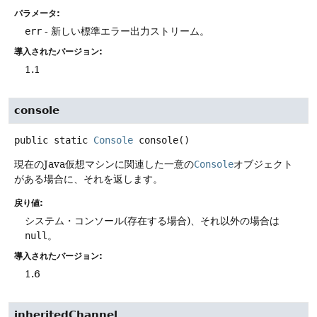
パラメータ:
err
- 新しい標準エラー出力ストリーム。
導入されたバージョン:
1.1
console
public static
Console
console
()
現在のJava仮想マシンに関連した一意の
Console
オブジェクト
がある場合に、それを返します。
戻り値:
システム・コンソール(存在する場合)、それ以外の場合は
null
。
導入されたバージョン:
1.6
inheritedChannel