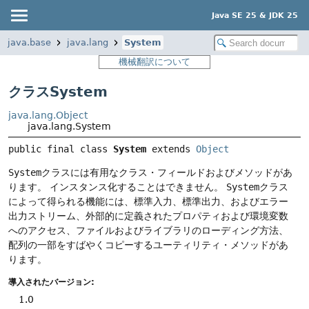
Java SE 25 & JDK 25
java.base
java.lang
System
機械翻訳について
クラスSystem
java.lang.Object
java.lang.System
public final class 
System
extends 
Object
System
クラスには有用なクラス・フィールドおよびメソッドがあ
ります。
インスタンス化することはできません。
System
クラス
によって得られる機能には、標準入力、標準出力、およびエラー
出力ストリーム、外部的に定義されたプロパティおよび環境変数
へのアクセス、ファイルおよびライブラリのローディング方法、
配列の一部をすばやくコピーするユーティリティ・メソッドがあ
ります。
導入されたバージョン:
1.0