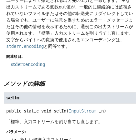
ユーザーによって指定される出力先の出力と一致します。
主な
出力ストリームである変数
out
値が、一般的に継続的には監視さ
れていないファイルまたはその他の転送先にリダイレクトしてい
る場合でも、ユーザーに注意を促すためのエラー・メッセージま
たはその他の情報を表示するために、通例この出力ストリームが
使用されます。「標準」入力ストリームを割り当てし直します。
文字からバイトへの変換で使用されるエンコーディングは、
stderr.encoding
と同等です。
関連項目:
stderr.encoding
メソッドの詳細
setIn
public static
void
setIn
(
InputStream
 in)
「標準」入力ストリームを割り当てし直します。
パラメータ:
in
- 新しい標準入力ストリーム。