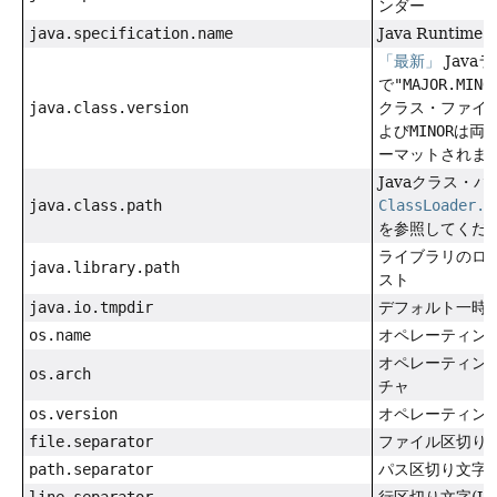
ンダー
java.specification.name
Java Runtime
「最新」
Java
で
"MAJOR.MINO
java.class.version
クラス・ファイ
よび
MINOR
は両
ーマットされます
Javaクラス・パ
java.class.path
ClassLoader.g
を参照してくださ
ライブラリのロ
java.library.path
スト
java.io.tmpdir
デフォルト一時
os.name
オペレーティン
オペレーティン
os.arch
チャ
os.version
オペレーティン
file.separator
ファイル区切り文字
path.separator
パス区切り文字(U