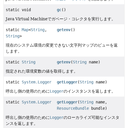
static void
gc
()
Java Virtual Machineでガベージ・コレクタを実行します。
static
Map
<
String
,
getenv
()
String
>
現在のシステム環境の変更できない文字列マップのビューを返
します。
static
String
getenv
(
String
name)
指定された環境変数の値を取得します。
static
System.Logger
getLogger
(
String
name)
呼出し側の使用のために
Logger
のインスタンスを返します。
static
System.Logger
getLogger
(
String
name,
ResourceBundle
bundle)
呼出し側の使用のために
Logger
のローカライズ可能なインスタ
ンスを返します。