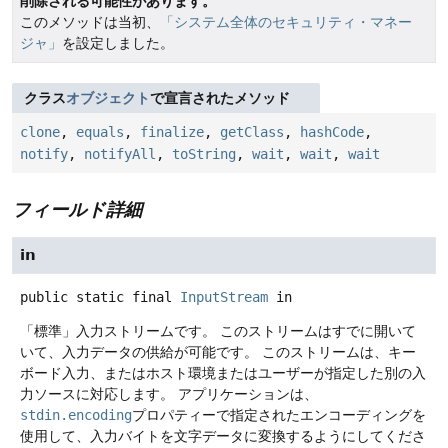
削除される可能性があります。
このメソッドは当初、
「システム全体のセキュリティ・マネー
ジャ」
を設定しました。
クラス
オブジェクト
で宣言されたメソッド
clone
,
equals
,
finalize
,
getClass
,
hashCode
,
notify
,
notifyAll
,
toString
,
wait
,
wait
,
wait
フィールド詳細
in
public static final
InputStream
in
「標準」入力ストリームです。
このストリームはすでに開いて
いて、入力データの供給が可能です。
このストリームは、キー
ボード入力、またはホスト環境またはユーザーが指定した別の入
力ソースに対応します。
アプリケーションは、
stdin.encoding
プロパティーで指定されたエンコーディングを
使用して、入力バイトを文字データに変換するようにしてくださ