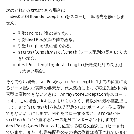
次のどれかがtrueである場合は、
IndexOutOfBoundsException
をスローし、転送先を修正しま
せん。
引数
srcPos
が負の値である。
引数
destPos
が負の値である。
引数
length
が負の値である。
srcPos+length
が
src.length
(ソース配列の長さ)より大
きい場合。
destPos+length
が
dest.length
(転送先配列の長さ)よ
り大きい場合。
そうでない場合、
srcPos
から
srcPos+length-1
までの位置にあ
るソース配列の実際の要素が、代入変換によって転送先配列の要
素型に変換できないときは、
ArrayStoreException
をスローし
k
ます。
この場合、
を長さよりも小さく、負以外の最小整数型に
して、
src[srcPos+
k
]
を転送先配列のコンポーネント型に変換
できないようにします。例外をスローする場合、
srcPos
から
srcPos+
k
-1
に位置するソース配列コンポーネントはすでに
destPos
から
destPos+
k
-1
に位置する転送先配列にコピーされ
ています。また、転送先配列のその他の位置は修正されていませ