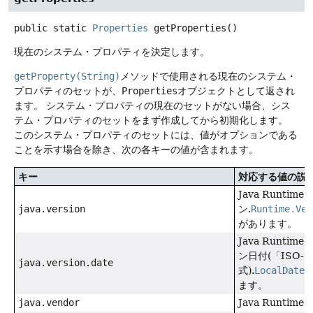
public static
Properties
getProperties
()
現在のシステム・プロパティを決定します。
getProperty(String)
メソッドで使用される現在のシステム・
プロパティのセットが、
Properties
オブジェクトとして返され
ます。
システム・プロパティの現在のセットがない場合、シス
テム・プロパティのセットをまず作成してから初期化します。
このシステム・プロパティのセットには、値がオプションである
ことを示す場合を除き、次の各キーの値が含まれます。
キー
対応する値の説
Java Runtim
java.version
ン.
Runtime.Ver
があります。
Java Runtim
ン日付(「ISO-8
java.version.date
式).
LocalDate
ます。
java.vendor
Java Runtim