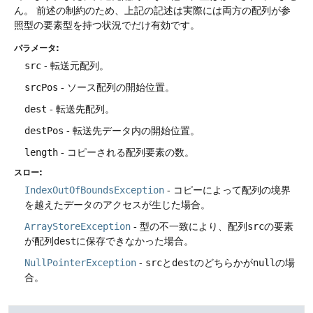
ん。
前述の制約のため、上記の記述は実際には両方の配列が参
照型の要素型を持つ状況でだけ有効です。
パラメータ:
src
- 転送元配列。
srcPos
- ソース配列の開始位置。
dest
- 転送先配列。
destPos
- 転送先データ内の開始位置。
length
- コピーされる配列要素の数。
スロー:
IndexOutOfBoundsException
- コピーによって配列の境界
を越えたデータのアクセスが生じた場合。
ArrayStoreException
- 型の不一致により、配列
src
の要素
が配列
dest
に保存できなかった場合。
NullPointerException
-
src
と
dest
のどちらかが
null
の場
合。