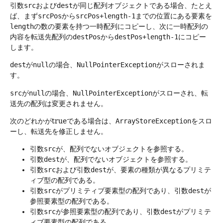
引数
src
および
dest
が同じ配列オブジェクトである場合、たとえ
ば、まず
srcPos
から
srcPos+length-1
までの位置にある要素を
length
の数の要素を持つ一時配列にコピーし、次に一時配列の
内容を転送先配列の
destPos
から
destPos+length-1
にコピー
します。
dest
が
null
の場合、
NullPointerException
がスローされま
す。
src
が
null
の場合、
NullPointerException
がスローされ、転
送先の配列は変更されません。
次のどれかがtrueである場合は、
ArrayStoreException
をスロ
ーし、転送先を修正しません。
引数
src
が、配列でないオブジェクトを参照する。
引数
dest
が、配列でないオブジェクトを参照する。
引数
src
および引数
dest
が、要素の種類が異なるプリミテ
ィブ型の配列である。
引数
src
がプリミティブ要素型の配列であり、引数
dest
が
参照要素型の配列である。
引数
src
が参照要素型の配列であり、引数
dest
がプリミテ
ィブ要素型の配列である。