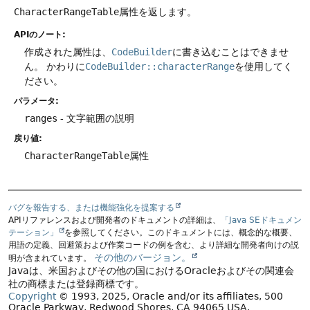
CharacterRangeTable
属性を返します。
APIのノート:
作成された属性は、
CodeBuilder
に書き込むことはできませ
ん。
かわりに
CodeBuilder::characterRange
を使用してく
ださい。
パラメータ:
ranges
- 文字範囲の説明
戻り値:
CharacterRangeTable
属性
バグを報告する、または機能強化を提案する
APIリファレンスおよび開発者のドキュメントの詳細は、
「Java SEドキュメン
テーション」
を参照してください。このドキュメントには、概念的な概要、
用語の定義、回避策および作業コードの例を含む、より詳細な開発者向けの説
その他のバージョン。
明が含まれています。
Javaは、米国およびその他の国におけるOracleおよびその関連会
社の商標または登録商標です。
Copyright
© 1993, 2025, Oracle and/or its affiliates, 500
Oracle Parkway, Redwood Shores, CA 94065 USA.