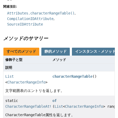
関連項目:
Attributes.characterRangeTable()
CompilationIDAttribute
SourceIDAttribute
メソッドのサマリー
すべてのメソッド
静的メソッド
インスタンス・メソッド
修飾子と型
メソッド
説明
List
characterRangeTable
()
<
CharacterRangeInfo
>
文字範囲表のエントリを返します。
static
of
CharacterRangeTableAttribute
(
List
<
CharacterRangeInfo
> range
CharacterRangeTable
属性を返します。