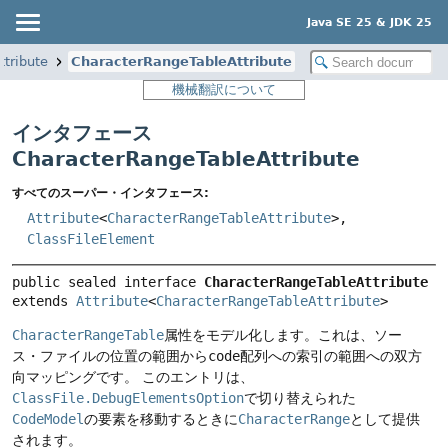
Java SE 25 & JDK 25
ttribute
CharacterRangeTableAttribute
機械翻訳について
インタフェース
CharacterRangeTableAttribute
すべてのスーパー・インタフェース:
Attribute
<
CharacterRangeTableAttribute
>,
ClassFileElement
public sealed interface 
CharacterRangeTableAttribute
extends 
Attribute
<
CharacterRangeTableAttribute
>
CharacterRangeTable
属性をモデル化します。これは、ソー
ス・ファイルの位置の範囲から
code
配列への索引の範囲への双方
向マッピングです。
このエントリは、
ClassFile.DebugElementsOption
で切り替えられた
CodeModel
の要素を移動するときに
CharacterRange
として提供
されます。