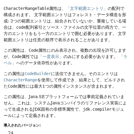
CharacterRangeTable
属性は、
「文字範囲エントリ」
の配列で
構成されます。
文字範囲エントリはフォレスト・データ構造を形
成: 2つの範囲エントリは、結合されていないか、重複している場
合は、
code
配列索引とソース・ファイルの文字位置の両方で、一
方のエントリをもう一方のエントリで囲む必要があります。
文字
範囲エントリは任意の順序で表示されることがあります。
この属性は、
Code
属性にのみ表示され、複数の出現を許可します
が、
Code
属性では
「一度表示」
のみにする必要があります。
「ラ
ベル」
へのデータ依存性があります。
この属性は
CodeBuilder
に送信できません。そのエントリは
CharacterRange
を使用して作成でき、結果として、ビルドされ
た
Code
属性には最大1つの属性インスタンスが含まれます。
この属性は、Java SEプラットフォームでは事前定義されていま
せん。
これは、システムJavaコンパイラのリファレンス実装によ
って生成されるJDK固有の非標準属性で、
jdk.compiler
モジュ
ールによって定義されます。
導入されたバージョン:
24