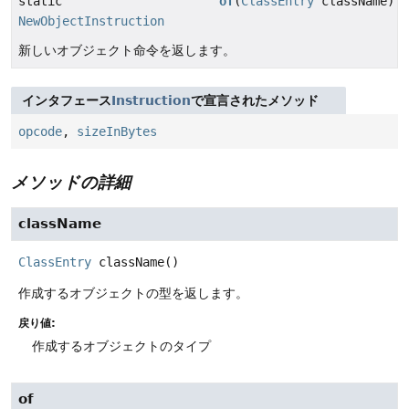
static
of
(
ClassEntry
className)
NewObjectInstruction
新しいオブジェクト命令を返します。
インタフェース
Instruction
で宣言されたメソッド
opcode
,
sizeInBytes
メソッドの詳細
className
ClassEntry
className
()
作成するオブジェクトの型を返します。
戻り値:
作成するオブジェクトのタイプ
of