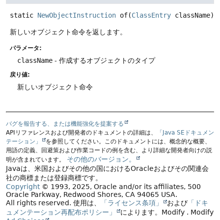
static
NewObjectInstruction
of
(
ClassEntry
 className)
新しいオブジェクト命令を返します。
パラメータ:
className
- 作成するオブジェクトのタイプ
戻り値:
新しいオブジェクト命令
バグを報告する、または機能強化を提案する
APIリファレンスおよび開発者のドキュメントの詳細は、
「Java SEドキュメン
テーション」
を参照してください。このドキュメントには、概念的な概要、
用語の定義、回避策および作業コードの例を含む、より詳細な開発者向けの説
その他のバージョン。
明が含まれています。
Javaは、米国およびその他の国におけるOracleおよびその関連会
社の商標または登録商標です。
Copyright
© 1993, 2025, Oracle and/or its affiliates, 500
Oracle Parkway, Redwood Shores, CA 94065 USA.
All rights reserved.
使用は、
「ライセンス条項」
および
「ドキ
ュメンテーション再配布ポリシー」
によります。
Modify
. Modify