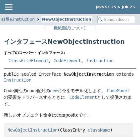
Java SE 25 & JDK 25
assfile.instruction
NewObjectInstruction
機械翻訳について
インタフェースNewObjectInstruction
すべてのスーパー・インタフェース:
ClassFileElement
,
CodeElement
,
Instruction
public sealed interface 
NewObjectInstruction
 extends 
Instruction
Code
属性の
code
配列の
new
命令をモデル化します。
CodeModel
の要素をトラバースするときに、
CodeElement
として提供されま
す。
新しいオブジェクト命令はcompositeです:
NewObjectInstruction
(ClassEntry 
className