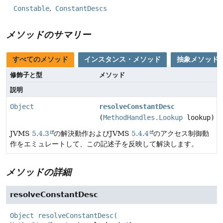
Constable
ConstantDescs
メソッドのサマリー
すべてのメソッド
インスタンス・メソッド
抽象メソッド
修飾子と型
メソッド
説明
Object
resolveConstantDesc
(
MethodHandles.Lookup
lookup)
JVMS
5.4.3
の解決動作およびJVMS
5.4.4
のアクセス制御動
作をエミュレートして、この記述子を反映して解決します。
メソッドの詳細
resolveConstantDesc
Object
resolveConstantDesc
(