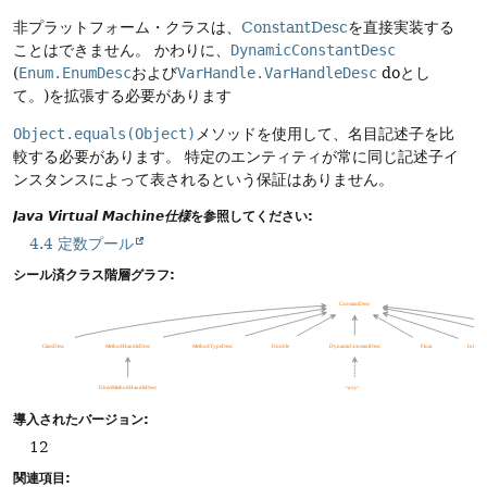
非プラットフォーム・クラスは、
ConstantDesc
を直接実装する
ことはできません。
かわりに、
DynamicConstantDesc
(
Enum.EnumDesc
および
VarHandle.VarHandleDesc
doとし
て。)を拡張する必要があります
Object.equals(Object)
メソッドを使用して、名目記述子を比
較する必要があります。
特定のエンティティが常に同じ記述子イ
ンスタンスによって表されるという保証はありません。
Java Virtual Machine仕様
を参照してください:
4.4 定数プール
シール済クラス階層グラフ:
導入されたバージョン:
12
関連項目: