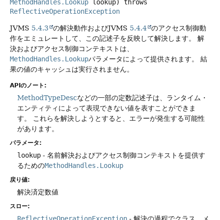
MethodHandles.Lookup
lookup)
throws
ReflectiveOperationException
JVMS
5.4.3
の解決動作およびJVMS
5.4.4
のアクセス制御動
作をエミュレートして、この記述子を反映して解決します。
解
決およびアクセス制御コンテキストは、
MethodHandles.Lookup
パラメータによって提供されます。
結
果の値のキャッシュは実行されません。
APIのノート:
MethodTypeDesc
などの一部の定数記述子は、ランタイム・
エンティティによって表現できない値を表すことができま
す。
これらを解決しようとすると、エラーが発生する可能性
があります。
パラメータ:
lookup
- 名前解決およびアクセス制御コンテキストを提供す
るための
MethodHandles.Lookup
戻り値:
解決済定数値
スロー:
ReflectiveOperationException
- 解決の過程でクラス、メ