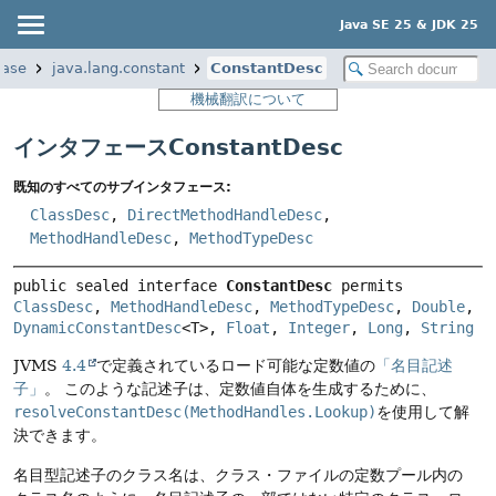
Java SE 25 & JDK 25
base
java.lang.constant
ConstantDesc
機械翻訳について
インタフェースConstantDesc
既知のすべてのサブインタフェース:
ClassDesc
,
DirectMethodHandleDesc
,
MethodHandleDesc
,
MethodTypeDesc
public sealed interface 
ConstantDesc
permits 
ClassDesc
, 
MethodHandleDesc
, 
MethodTypeDesc
, 
Double
, 
DynamicConstantDesc
<T>, 
Float
, 
Integer
, 
Long
, 
String
JVMS
4.4
で定義されているロード可能な定数値の
「名目記述
子」
。
このような記述子は、定数値自体を生成するために、
resolveConstantDesc(MethodHandles.Lookup)
を使用して解
決できます。
名目型記述子のクラス名は、クラス・ファイルの定数プール内の