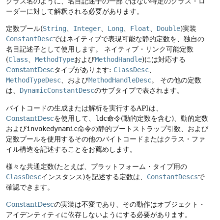
クラス名のように、名目記述子の一部ではない特定のクラス・ロ
ーダーに対して解釈される必要があります。
定数プール(
String
、
Integer
、
Long
、
Float
、
Double
)実装
ConstantDesc
ではネイティブで表現可能な静的定数を、独自の
名目記述子として使用します。
ネイティブ・リンク可能定数
(
Class
、
MethodType
および
MethodHandle
)には対応する
ConstantDesc
タイプがあります:
ClassDesc
、
MethodTypeDesc
、および
MethodHandleDesc
。
その他の定数
は、
DynamicConstantDesc
のサブタイプで表されます。
バイトコードの生成または解析を実行するAPIは、
ConstantDesc
を使用して、
ldc
命令(動的定数を含む)、動的定数
および
invokedynamic
命令の静的ブートストラップ引数、および
定数プールを使用するその他のバイトコードまたはクラス・ファ
イル構造を記述することをお薦めします。
様々な共通定数(たとえば、プラットフォーム・タイプ用の
ClassDesc
インスタンス)を記述する定数は、
ConstantDescs
で
確認できます。
ConstantDesc
の実装は不変であり、その動作はオブジェクト・
アイデンティティに依存しないようにする必要があります。