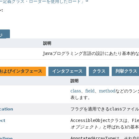
ユーザー定義クラス・ローダーを使用したロード」
:
ジ
説明
Javaプログラミング言語の設計にあたり基本的
およびインタフェース
インタフェース
クラス
列挙クラス
説明
class
、
field
、
method
などのラン
表します。
フラグを適用できる
class
ファイ
cation
AccessibleObject
クラスは、
Fi
ect
オブジェクト」
と呼ばれる)の基
AnnotatedArrayType
は、それ自
yType