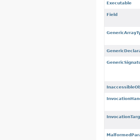
Executable
Field
GenericArrayT
GenericDeclar
GenericSignat
InaccessibleO
InvocationHan
InvocationTar
MalformedPar