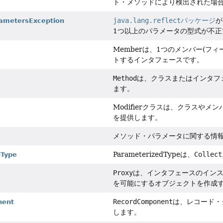
ト・メソッドにより検出された場
java.lang.reflectパッケージ
が
ametersException
1つ以上のパラメータの型式が不
Memberは、1つのメンバー(
トするインタフェースです。
Method
は、クラスまたはインタフ
ます。
Modifierクラスは、クラスや
を提供します。
メソッド・パラメータに関する情
ParameterizedTypeは、
Collect
dType
Proxy
は、インタフェースのイン
を可能にするオブジェクトを作成
RecordComponent
は、レコード・
nent
します。