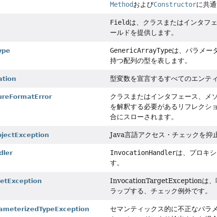
Method
および
Constructor
に共通
Field
は、クラスまたはインタフ
ールドを提供します。
GenericArrayType
は、パラメー
ype
持つ配列の型を表します。
型変数を宣言するすべてのエンテ
ation
クラスまたはインタフェース、メ
ureFormatError
を解釈する必要があるリフレクシ
合にスローされます。
Java言語アクセス・チェックを
bjectException
InvocationHandler
は、プロキシ
dler
す。
InvocationTargetExc
getException
ラップする、チェック例外です。
セマンティックス的に不正なパラ
ameterizedTypeException