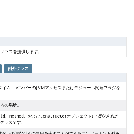
なクラスを提供します。
例外クラス
タイム・メンバーのJVMアクセスまたはモジュール関連フラグを
ル内の場所。
eld
、
Method
、および
Constructor
オブジェクト(
「反映された
本クラスです。
体が型の注釈付きの使用を表すことができるコンポーネント型を