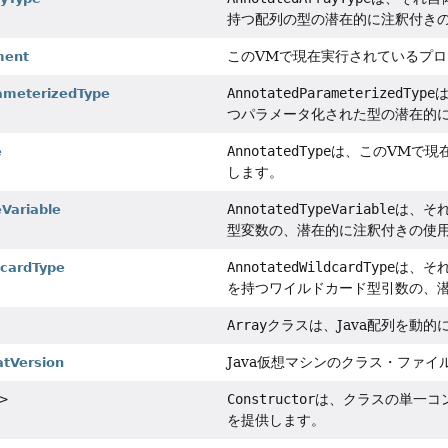
持つ配列の型の潜在的に注釈付き
このVMで現在実行されているプ
ment
AnnotatedParameterizedType
ameterizedType
つパラメータ化された型の潜在的
AnnotatedType
は、このVMで現
e
します。
AnnotatedTypeVariable
は、そ
Variable
型変数の、潜在的に注釈付きの使
AnnotatedWildcardType
は、そ
cardType
を持つワイルドカード型引数の、
Array
クラスは、Java配列を動的
Java仮想マシンのクラス・ファ
atVersion
Constructor
は、クラスの単一コ
>
を提供します。