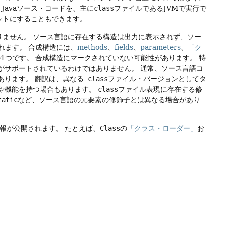
、Javaソース・コードを、主に
class
ファイルであるJVMで実行で
ゲットにすることもできます。
りません。
ソース言語に存在する構造は出力に表示されず、ソー
れます。
合成構造には、
methods
、
fields
、
parameters
、
「ク
1つです。
合成構造にマークされていない可能性があります。
特
がサポートされているわけではありません。
通常、ソース言語コ
あります。
翻訳は、異なる
class
ファイル・バージョンとしてタ
や機能を持つ場合もあります。
class
ファイル表現に存在する修
tatic
など、ソース言語の元要素の修飾子とは異なる場合があり
情報が公開されます。
たとえば、
Class
の
「クラス・ローダー」
お