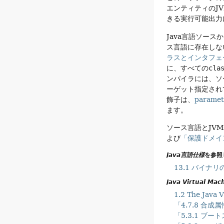
エンティティのJ
きる実行可能出力
Java言語ソー
ス言語に存在しな
ラスとインタフェ
に、すべての
cla
ンパイラには、ソ
ーゲット指定され
飾子は、
paramet
ます。
ソース言語とJV
よび
「保護ドメイ
Java言語仕様
を参照
13.1 バイナリ
Java Virtual Ma
1.2 The Java 
「4.7.8 合成
「5.3.1 