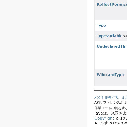
ReflectPermis
Type
TypeVariable
<
UndeclaredThr
WildcardType
バグを報告する、ま
APIリファレンスお
作業コードの例を含
Javaは、米国お
Copyright
© 1993
All rights reser