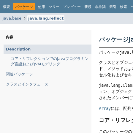
概要
パッケージ
使用
ツリー
プレビュー
新規
非推奨
索引
検索
java.base
java.lang.reflect
内容
パッケージjav
Description
パッケージ
java.
コア・リフレクションでのJavaプログラミン
クラスとオブジェ
グ言語およびJVMモデリング
ド、メソッドおよ
関連パッケージ
セル化およびセキ
クラスとインタフェース
java.lang.Clas
ョン、オブジェク
されたメンバーにア
Array
には、配列
コア・リフレ
このパッケージの