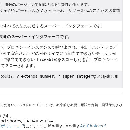
素は、将来のバージョンで削除される可能性があります。
ジャがサポートされなくなったため、リソースへのアクセスの制御
言語のすべての型の共通するスーパー・インタフェースです。
種類の共通のスーパー・インタフェースです。
が、プロキシ・インスタンスで呼び出され、呼出しハンドラにデ
ws
節で宣言されたどの例外タイプにも割当てできないチェック例
or
に割当てできない
Throwable
)をスローした場合、プロキシ・イ
ってスローされます。
型の式(
?
、
? extends Number
、
? super Integer
など)を表しま
てください。このドキュメントには、概念的な概要、用語の定義、回避策および
標です。
wood Shores, CA 94065 USA.
布ポリシー」
によります。
Modify
. Modify
Ad Choices
.