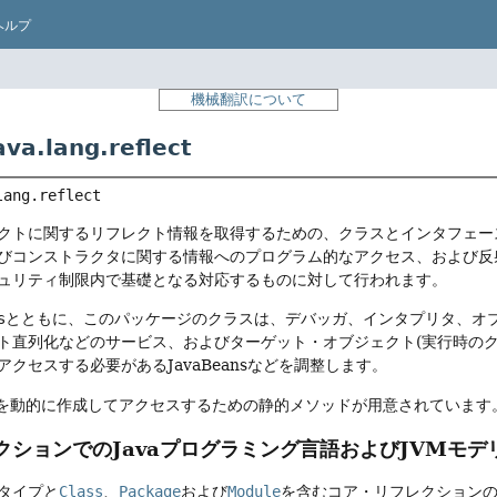
ヘルプ
機械翻訳について
a.lang.reflect
lang.reflect
クトに関するリフレクト情報を取得するための、クラスとインタフェー
びコンストラクタに関する情報へのプログラム的なアクセス、および反
ュリティ制限内で基礎となる対応するものに対して行われます。
s
とともに、このパッケージのクラスは、デバッガ、インタプリタ、オ
ト直列化などのサービス、およびターゲット・オブジェクト(実行時のクラ
クセスする必要があるJavaBeansなどを調整します。
を動的に作成してアクセスするための静的メソッドが用意されています
クションでのJavaプログラミング言語およびJVMモデ
タイプと
Class
、
Package
および
Module
を含むコア・リフレクションの