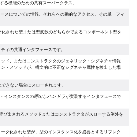
する機能のための共有スーパークラス。
ェースについての情報、それらへの動的なアクセス、その単一フィ
タ化された型または型変数のどちらかであるコンポーネント型を
ィティの共通インタフェースです。
ソッド、またはコンストラクタのジェネリック・シグネチャ情報
ョン・メソッドが、構文的に不正なシグネチャ属性を検出した場
抑止できない場合にスローされます。
・インスタンスの
呼出しハンドラ
が実装するインタフェースで
eptionは、呼び出されるメソッドまたはコンストラクタがスローする例外を
メータ化された型が、型のインスタンス化を必要とするリフレク