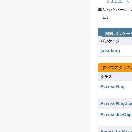
「5.3.2 
導入されたバージョン
1.1
関連パッケー
パッケージ
java.lang
すべてのクラス
クラス
AccessFlag
AccessFlag.Lo
AccessibleObj
AnnotatedArra