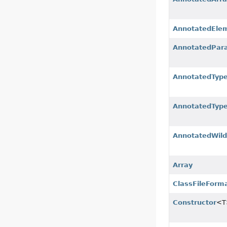
AnnotatedEle
AnnotatedPar
AnnotatedTyp
AnnotatedType
AnnotatedWild
Array
ClassFileForm
Constructor
<T