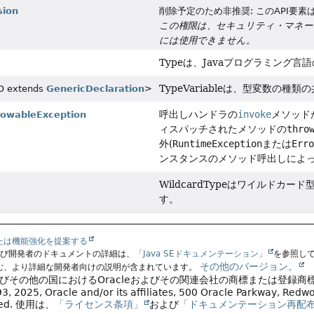
sion
削除予定のため非推奨: このAPI要
この権限は、セキュリティ・マネー
には使用できません。
Typeは、Javaプログラミング
TypeVariableは、型変数の
D extends
GenericDeclaration
>
呼出しハンドラの
invoke
メソッド
owableException
ィスパッチされたメソッドの
thro
外(
RuntimeException
または
Err
ンスタンスのメソッド呼出しによ
WildcardTypeはワイルドカード
す。
たは機能強化を提案する
よび開発者のドキュメントの詳細は、
「Java SEドキュメンテーション」
を参照し
その他のバージョン。
む、より詳細な開発者向けの説明が含まれています。
よびその他の国におけるOracleおよびその関連会社の商標または登録商
, 2025, Oracle and/or its affiliates, 500 Oracle Parkway, Red
ved.
使用は、
「ライセンス条項」
および
「ドキュメンテーション再配