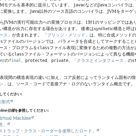
VMモデルを基本的に提示しています。
javac
などのJavaコンパイラは
に変換します。
Java以外のソース言語のコンパイラは、JVMをター
スからJVMの実行可能出力への変換プロセスは、1対1のマッピングではあ
い構造が出力に存在する場合があります。
後者は
synthetic
構造と呼ば
ース」
が含まれます。
「ブリッジ・メソッド」
は、特に合成メソッドの
ss
ファイルのバージョンでは、パラメータを合成としてマークすること
ース・プログラムを
class
ファイル表現に変換するための複数の方法が
ている
class
ファイル・フォーマットのバージョンによって異なる機能
er
の
final
、
protected
、
private
、
「クラスとインタフェース」
の
s
M表現間の構造表現の違いに加え、コア反射によってランタイム固有の
ン」
は、ソース・コードで直接アナ・ログのないランタイム概念です。
してください:
の形式
chine仕様
を参照してください:
Virtual Machine
属性」
ブートストラップ・クラス・ローダーを使用したロード」