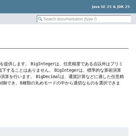
Java SE 25 & JDK 25
スを提供します。
BigInteger
は、任意精度である点以外はプリミ
低下することはありません。
BigInteger
は、標準的な算術演算
の演算を行います。
BigDecimal
は、通貨計算などに適した任意精
制御でき、8種類の丸めモードの中から適切なものを選択できま