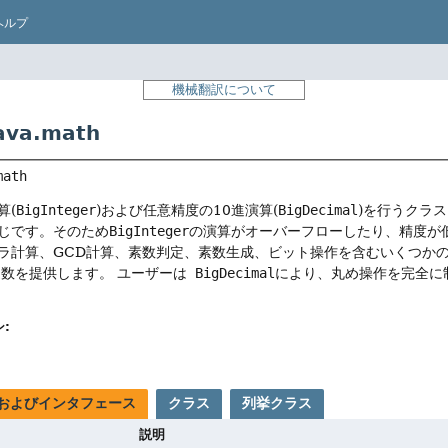
ヘルプ
機械翻訳について
va.math
math
算(
BigInteger
)および任意精度の10進演算(
BigDecimal
)を行うクラ
じです。そのため
BigInteger
の演算がオーバーフローしたり、精度が
ラ計算、GCD計算、素数判定、素数生成、ビット操作を含むいくつか
進数を提供します。
ユーザーは
BigDecimal
により、丸め操作を完全に
:
およびインタフェース
クラス
列挙クラス
説明