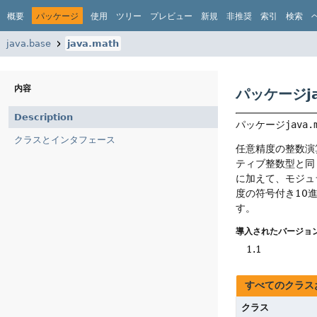
概要
パッケージ
使用
ツリー
プレビュー
新規
非推奨
索引
検索
java.base
java.math
内容
パッケージja
Description
パッケージ
java.
クラスとインタフェース
任意精度の整数演
ティブ整数型と同
に加えて、モジュ
度の符号付き10
す。
導入されたバージョン
1.1
すべてのクラス
クラス