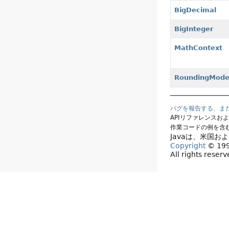
BigDecimal
BigInteger
MathContext
RoundingMod
バグを報告する、ま
APIリファレンスお
作業コードの例を含
Javaは、米国お
Copyright
© 1993
All rights reser