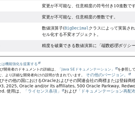
変更が不可能な、任意精度の符号付き10進数で
変更が不可能な、任意精度の整数です。
数値演算子(
BigDecimal
クラスによって実装され
セル化する不変オブジェクト。
精度を破棄できる数値演算に
「端数処理ポリシ
e
たは機能強化を提案する
よび開発者のドキュメントの詳細は、
「Java SEドキュメンテーション」
を参照し
その他のバージョン。
む、より詳細な開発者向けの説明が含まれています。
よびその他の国におけるOracleおよびその関連会社の商標または登録商
, 2025, Oracle and/or its affiliates, 500 Oracle Parkway, Red
ved.
使用は、
「ライセンス条項」
および
「ドキュメンテーション再配