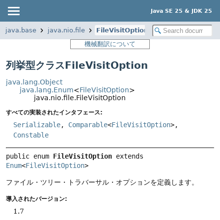
Java SE 25 & JDK 25
java.base
java.nio.file
FileVisitOption
機械翻訳について
列挙型クラスFileVisitOption
java.lang.Object
java.lang.Enum
<
FileVisitOption
>
java.nio.file.FileVisitOption
すべての実装されたインタフェース:
Serializable
,
Comparable
<
FileVisitOption
>,
Constable
public enum 
FileVisitOption
extends 
Enum
<
FileVisitOption
>
ファイル・ツリー・トラバーサル・オプションを定義します。
導入されたバージョン:
1.7