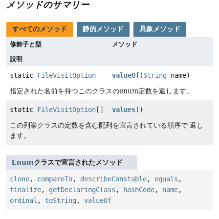
メソッドのサマリー
すべてのメソッド
静的メソッド
具象メソッド
修飾子と型
メソッド
説明
static
FileVisitOption
valueOf
(
String
name)
指定された名前を持つこのクラスのenum定数を返します。
static
FileVisitOption
[]
values
()
この列挙クラスの定数を含む配列を宣言されている順序で 返し
ます。
Enum
クラスで宣言されたメソッド
clone
,
compareTo
,
describeConstable
,
equals
,
finalize
,
getDeclaringClass
,
hashCode
,
name
,
ordinal
,
toString
,
valueOf