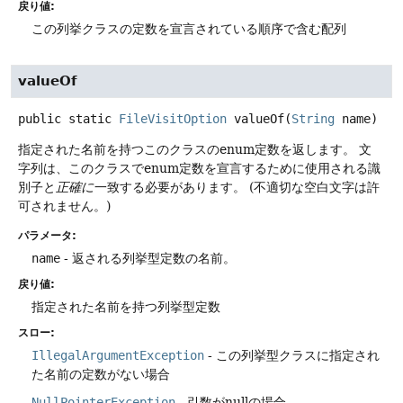
戻り値:
この列挙クラスの定数を宣言されている順序で含む配列
valueOf
public static
FileVisitOption
valueOf
(
String
 name)
指定された名前を持つこのクラスのenum定数を返します。
文
字列は、このクラスでenum定数を宣言するために使用される識
別子と
正確に
一致する必要があります。
(不適切な空白文字は許
可されません。)
パラメータ:
name
- 返される列挙型定数の名前。
戻り値:
指定された名前を持つ列挙型定数
スロー:
IllegalArgumentException
- この列挙型クラスに指定され
た名前の定数がない場合
NullPointerException
- 引数がnullの場合