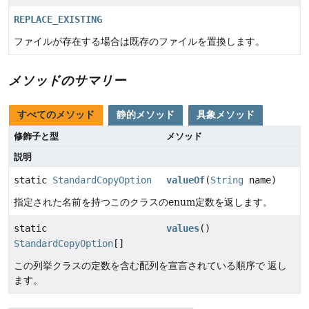
REPLACE_EXISTING
ファイルが存在する場合は既存のファイルを置換します。
メソッドのサマリー
すべてのメソッド
静的メソッド
具象メソッド
修飾子と型
メソッド
説明
static
StandardCopyOption
valueOf
(
String
name)
指定された名前を持つこのクラスのenum定数を返します。
static
values
()
StandardCopyOption
[]
この列挙クラスの定数を含む配列を宣言されている順序で 返し
ます。