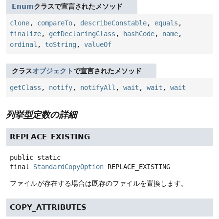
Enum
クラスで宣言されたメソッド
clone
,
compareTo
,
describeConstable
,
equals
,
finalize
,
getDeclaringClass
,
hashCode
,
name
,
ordinal
,
toString
,
valueOf
クラス
オブジェクト
で宣言されたメソッド
getClass
,
notify
,
notifyAll
,
wait
,
wait
,
wait
列挙型定数の詳細
REPLACE_EXISTING
public static
final
StandardCopyOption
REPLACE_EXISTING
ファイルが存在する場合は既存のファイルを置換します。
COPY_ATTRIBUTES