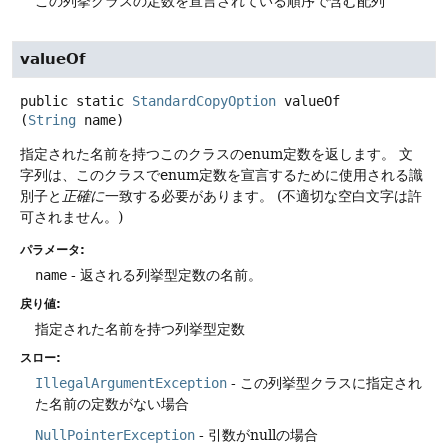
この列挙クラスの定数を宣言されている順序で含む配列
valueOf
public static
StandardCopyOption
valueOf
(
String
 name)
指定された名前を持つこのクラスのenum定数を返します。
文
字列は、このクラスでenum定数を宣言するために使用される識
別子と
正確に
一致する必要があります。
(不適切な空白文字は許
可されません。)
パラメータ:
name
- 返される列挙型定数の名前。
戻り値:
指定された名前を持つ列挙型定数
スロー:
IllegalArgumentException
- この列挙型クラスに指定され
た名前の定数がない場合
NullPointerException
- 引数がnullの場合