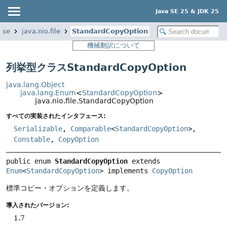
Java SE 25 & JDK 25
ase
java.nio.file
StandardCopyOption
機械翻訳について
列挙型クラスStandardCopyOption
java.lang.Object
java.lang.Enum
<
StandardCopyOption
>
java.nio.file.StandardCopyOption
すべての実装されたインタフェース:
Serializable
,
Comparable
<
StandardCopyOption
>,
Constable
,
CopyOption
public enum 
StandardCopyOption
extends 
Enum
<
StandardCopyOption
> implements 
CopyOption
標準コピー・オプションを定義します。
導入されたバージョン:
1.7