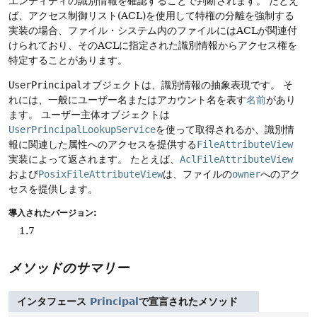
エンティティの識別情報を確認することで判断されます。
たとえ
ば、アクセス制御リスト(ACL)を使用して特権の分離を強制する
実装の場合、ファイル・システム内のファイルにはACLが関連付
けられており、そのACLに指定された識別情報からアクセス権を
特定することがあります。
UserPrincipal
オブジェクトは、識別情報の抽象表現です。
そ
れには、一般にユーザー名またはアカウント名を表す
名前
があり
ます。
ユーザー主体オブジェクトは
UserPrincipalLookupService
を使って取得されるか、識別情
報に関連した属性へのアクセスを提供する
FileAttributeView
実装によって返されます。
たとえば、
AclFileAttributeView
および
PosixFileAttributeView
は、ファイルの
owner
へのアク
セスを提供します。
導入されたバージョン:
1.7
メソッドのサマリー
インタフェース
Principal
で宣言されたメソッド