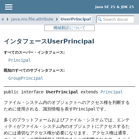
Java SE 25 & JDK 25
se
java.nio.file.attribute
UserPrincipal
機械翻訳について
インタフェースUserPrincipal
すべてのスーパー・インタフェース:
Principal
既知のすべてのサブインタフェース:
GroupPrincipal
public interface 
UserPrincipal
 extends 
Principal
ファイル・システム内のオブジェクトへのアクセス権を判断する
ために使用される、識別情報を表す
Principal
です。
多くのプラットフォームおよびファイル・システムでは、エンテ
ィティがファイル・システム内のオブジェクトにアクセスするた
めには適切なアクセス権が必要になります。
アクセス権は通常、