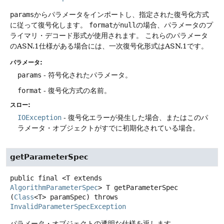
params
からパラメータをインポートし、指定された復号化方式
に従って復号化します。
format
が
null
の場合、パラメータのプ
ライマリ・デコード形式が使用されます。
これらのパラメータ
のASN.1仕様がある場合には、一次復号化形式はASN.1です。
パラメータ:
params
- 符号化されたパラメータ。
format
- 復号化方式の名前。
スロー:
IOException
- 復号化エラーが発生した場合、またはこのパ
ラメータ・オブジェクトがすでに初期化されている場合。
getParameterSpec
public final
<T extends 
AlgorithmParameterSpec
>
T
getParameterSpec
(
Class
<T> paramSpec)
throws
InvalidParameterSpecException
パラメータ・オブジェクトの透明な仕様を返します。