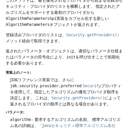
このメソッドは、最も優先されるプロバイダから始まる登録済セ
キュリティ・プロバイダのリストを横断します。
指定されたア
ルゴリズムをサポートする最初のプロバイダから
AlgorithmParametersSpi
実装をカプセル化する新しい
AlgorithmParameters
オブジェクトが返されます。
登録済みプロバイダのリストは、
Security.getProviders()
メソッド経由で取得できます。
返されたパラメータ・オブジェクトは、適切なパラメータ仕様ま
たはパラメータの符号化により、
init
を呼び出すことで初期化
する必要があります。
実装上のノート:
JDKリファレンス実装では、さらに
jdk.security.provider.preferred
Security
プロパティ
を使用して、指定したアルゴリズムの優先プロバイダ順序を
決定します。
これは、
Security.getProviders()
によって
返されるプロバイダの順序とは異なる場合があります。
パラメータ:
algorithm
- 要求するアルゴリズムの名前。
標準アルゴリズ
ム名の詳細は、
「Javaセキュリティ標準アルゴリズム名仕