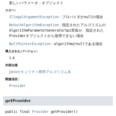
新しいパラメータ・オブジェクト
スロー:
IllegalArgumentException
- プロバイダが
null
の場合
NoSuchAlgorithmException
- 指定されたアルゴリズムの
AlgorithmParameterGeneratorSpi
実装が、指定された
Provider
オブジェクトから使用できない場合
NullPointerException
-
algorithm
が
null
である場合
導入されたバージョン:
1.4
外部仕様
Javaセキュリティ標準アルゴリズム名
関連項目:
Provider
getProvider
public final
Provider
getProvider
()