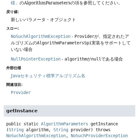
様」
のAlgorithmParametersの項を参照してください。
戻り値:
新しいパラメータ・オブジェクト
スロー:
NoSuchAlgorithmException
-
Provider
が、指定されたア
ルゴリズムの
AlgorithmParametersSpi
実装をサポートして
いない場合
NullPointerException
-
algorithm
が
null
である場合
外部仕様
Javaセキュリティ標準アルゴリズム名
関連項目:
Provider
getInstance
public static
AlgorithmParameters
getInstance
(
String
 algorithm, 
String
 provider)
throws
NoSuchAlgorithmException
, 
NoSuchProviderException