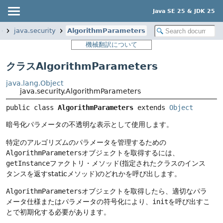
Java SE 25 & JDK 25
e
java.security
AlgorithmParameters
機械翻訳について
クラスAlgorithmParameters
java.lang.Object
java.security.AlgorithmParameters
public class 
AlgorithmParameters
extends 
Object
暗号化パラメータの不透明な表示として使用します。
特定のアルゴリズムのパラメータを管理するための
AlgorithmParameters
オブジェクトを取得するには、
getInstance
ファクトリ・メソッド(指定されたクラスのインス
タンスを返すstaticメソッド)のどれかを呼び出します。
AlgorithmParameters
オブジェクトを取得したら、適切なパラ
メータ仕様またはパラメータの符号化により、
init
を呼び出すこ
とで初期化する必要があります。