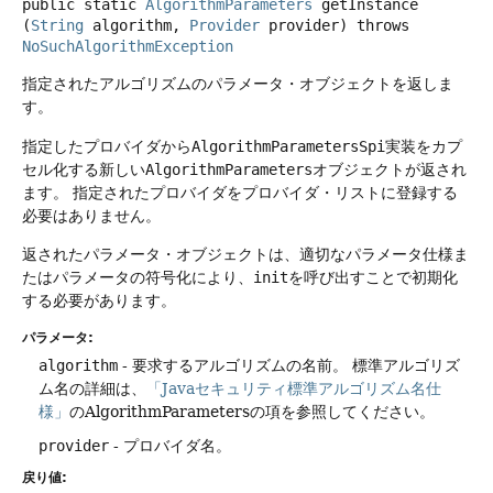
public static
AlgorithmParameters
getInstance
(
String
 algorithm, 
Provider
 provider)
throws
NoSuchAlgorithmException
指定されたアルゴリズムのパラメータ・オブジェクトを返しま
す。
指定したプロバイダから
AlgorithmParametersSpi
実装をカプ
セル化する新しい
AlgorithmParameters
オブジェクトが返され
ます。
指定されたプロバイダをプロバイダ・リストに登録する
必要はありません。
返されたパラメータ・オブジェクトは、適切なパラメータ仕様ま
たはパラメータの符号化により、
init
を呼び出すことで初期化
する必要があります。
パラメータ:
algorithm
- 要求するアルゴリズムの名前。
標準アルゴリズ
ム名の詳細は、
「Javaセキュリティ標準アルゴリズム名仕
様」
のAlgorithmParametersの項を参照してください。
provider
- プロバイダ名。
戻り値: