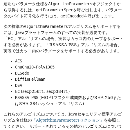
透明なパラメータ仕様を
AlgorithmParameters
オブジェクトか
ら取得するには、
getParameterSpec
を呼び出します。パラメー
タのバイト符号化を行うには、
getEncoded
を呼び出します。
次の標準の
AlgorithmParameters
アルゴリズムをサポートする
には、Javaプラットフォームのすべての実装が必要です。
「EC」アルゴリズムの場合、実装はカッコ内のカーブをサポート
する必要があります。
「RSASSA-PSS」アルゴリズムの場合、
実装ではカッコ内のパラメータをサポートする必要があります。
AES
ChaCha20-Poly1305
DESede
DiffieHellman
DSA
EC
(secp256r1, secp384r1)
RSASSA-PSS
(MGF1マスク生成関数およびSHA-256また
はSHA-384ハッシュ・アルゴリズム)
これらのアルゴリズムについては、Javaセキュリティ標準アルゴ
リズム名仕様の
「AlgorithmParametersセクション」
を参照し
てください。
サポートされているその他のアルゴリズムについて