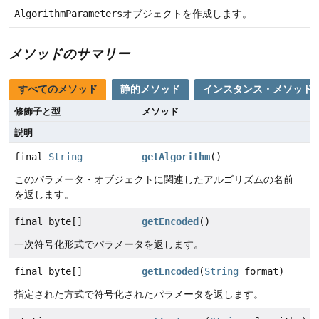
AlgorithmParameters
オブジェクトを作成します。
メソッドのサマリー
すべてのメソッド
静的メソッド
インスタンス・メソッド
修飾子と型
メソッド
説明
final
String
getAlgorithm
()
このパラメータ・オブジェクトに関連したアルゴリズムの名前
を返します。
final byte[]
getEncoded
()
一次符号化形式でパラメータを返します。
final byte[]
getEncoded
(
String
format)
指定された方式で符号化されたパラメータを返します。