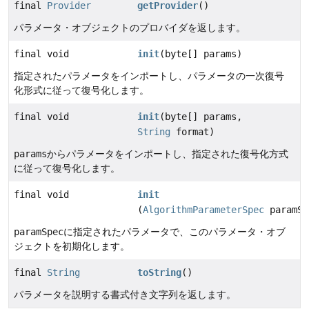
final
Provider
getProvider
()
パラメータ・オブジェクトのプロバイダを返します。
final void
init
(byte[] params)
指定されたパラメータをインポートし、パラメータの一次復号
化形式に従って復号化します。
final void
init
(byte[] params,
String
format)
params
からパラメータをインポートし、指定された復号化方式
に従って復号化します。
final void
init
(
AlgorithmParameterSpec
paramSp
paramSpec
に指定されたパラメータで、このパラメータ・オブ
ジェクトを初期化します。
final
String
toString
()
パラメータを説明する書式付き文字列を返します。