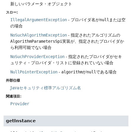
新しいパラメータ・オブジェクト
スロー:
IllegalArgumentException
- プロバイダ名が
null
または空
の場合
NoSuchAlgorithmException
- 指定されたアルゴリズムの
AlgorithmParametersSpi
実装が、指定されたプロバイダか
ら利用可能でない場合
NoSuchProviderException
- 指定されたプロバイダがセキ
ュリティ・プロバイダ・リストに登録されていない場合
NullPointerException
-
algorithm
が
null
である場合
外部仕様
Javaセキュリティ標準アルゴリズム名
関連項目:
Provider
getInstance