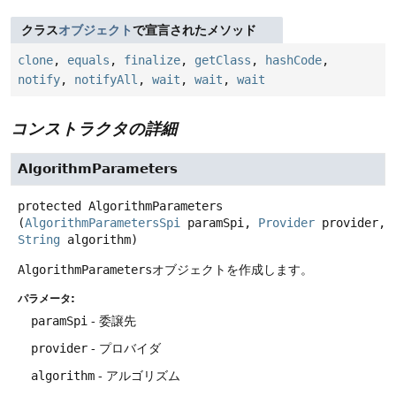
クラス
オブジェクト
で宣言されたメソッド
clone
,
equals
,
finalize
,
getClass
,
hashCode
,
notify
,
notifyAll
,
wait
,
wait
,
wait
コンストラクタの詳細
AlgorithmParameters
protected
AlgorithmParameters
(
AlgorithmParametersSpi
 paramSpi, 
Provider
 provider, 
String
 algorithm)
AlgorithmParameters
オブジェクトを作成します。
パラメータ:
paramSpi
- 委譲先
provider
- プロバイダ
algorithm
- アルゴリズム