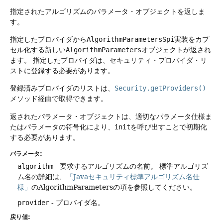
指定されたアルゴリズムのパラメータ・オブジェクトを返しま
す。
指定したプロバイダから
AlgorithmParametersSpi
実装をカプ
セル化する新しい
AlgorithmParameters
オブジェクトが返され
ます。
指定したプロバイダは、セキュリティ・プロバイダ・リ
ストに登録する必要があります。
登録済みプロバイダのリストは、
Security.getProviders()
メソッド経由で取得できます。
返されたパラメータ・オブジェクトは、適切なパラメータ仕様ま
たはパラメータの符号化により、
init
を呼び出すことで初期化
する必要があります。
パラメータ:
algorithm
- 要求するアルゴリズムの名前。
標準アルゴリズ
ム名の詳細は、
「Javaセキュリティ標準アルゴリズム名仕
様」
のAlgorithmParametersの項を参照してください。
provider
- プロバイダ名。
戻り値: