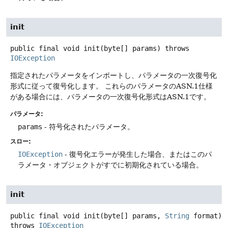
init
public final
void
init
(byte[] params)
throws
IOException
指定されたパラメータをインポートし、パラメータの一次復号化
形式に従って復号化します。
これらのパラメータのASN.1仕様
がある場合には、パラメータの一次復号化形式はASN.1です。
パラメータ:
params
- 符号化されたパラメータ。
スロー:
IOException
- 復号化エラーが発生した場合、またはこのパ
ラメータ・オブジェクトがすでに初期化されている場合。
init
public final
void
init
(byte[] params, 
String
 format)
throws
IOException