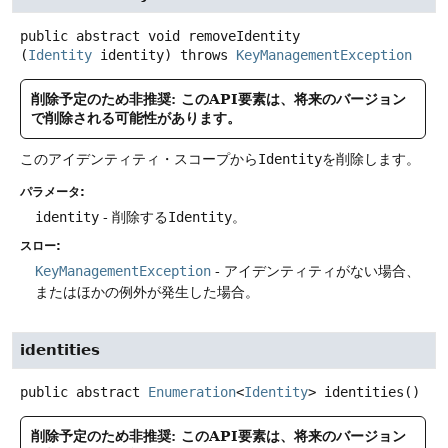
public abstract
void
removeIdentity
(
Identity
 identity)
throws
KeyManagementException
削除予定のため非推奨: このAPI要素は、将来のバージョン
で削除される可能性があります。
このアイデンティティ・スコープから
Identity
を削除します。
パラメータ:
identity
- 削除する
Identity
。
スロー:
KeyManagementException
- アイデンティティがない場合、
またはほかの例外が発生した場合。
identities
public abstract
Enumeration
<
Identity
>
identities
()
削除予定のため非推奨: このAPI要素は、将来のバージョン