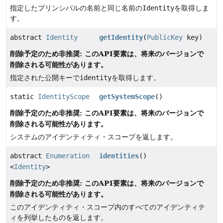
指定したプリンシパルの名前と同じ名前の
Identity
を取得しま
す。
abstract
Identity
getIdentity
(
PublicKey
key)
削除予定のため非推奨: このAPI要素は、将来のバージョンで
削除される可能性があります。
指定された公開キーで
identity
を取得します。
static
IdentityScope
getSystemScope
()
削除予定のため非推奨: このAPI要素は、将来のバージョンで
削除される可能性があります。
システムのアイデンティティ・スコープを返します。
abstract
Enumeration
identities
()
<
Identity
>
削除予定のため非推奨: このAPI要素は、将来のバージョンで
削除される可能性があります。
このアイデンティティ・スコープ内のすべてのアイデンティテ
ィを列挙したものを返します。