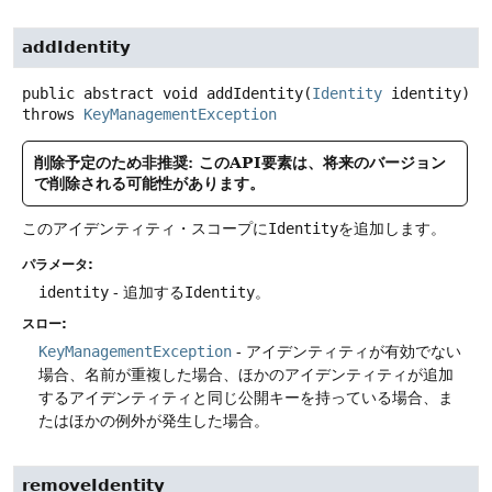
addIdentity
public abstract
void
addIdentity
(
Identity
 identity)
throws
KeyManagementException
削除予定のため非推奨: このAPI要素は、将来のバージョン
で削除される可能性があります。
このアイデンティティ・スコープに
Identity
を追加します。
パラメータ:
identity
- 追加する
Identity
。
スロー:
KeyManagementException
- アイデンティティが有効でない
場合、名前が重複した場合、ほかのアイデンティティが追加
するアイデンティティと同じ公開キーを持っている場合、ま
たはほかの例外が発生した場合。
removeIdentity