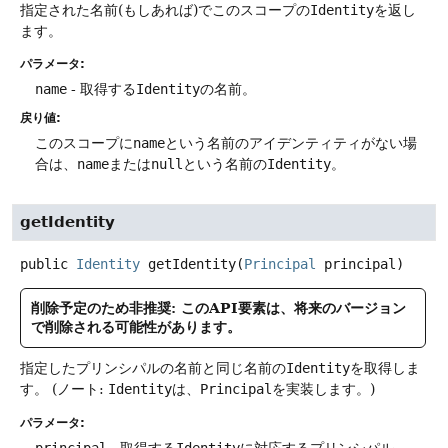
指定された名前(もしあれば)でこのスコープの
Identity
を返し
ます。
パラメータ:
name
- 取得する
Identity
の名前。
戻り値:
このスコープに
name
という名前のアイデンティティがない場
合は、
name
または
null
という名前の
Identity
。
getIdentity
public
Identity
getIdentity
(
Principal
 principal)
削除予定のため非推奨: このAPI要素は、将来のバージョン
で削除される可能性があります。
指定したプリンシパルの名前と同じ名前の
Identity
を取得しま
す。
(ノート:
Identity
は、
Principal
を実装します。)
パラメータ:
principal
- 取得する
Identity
に対応するプリンシパル。