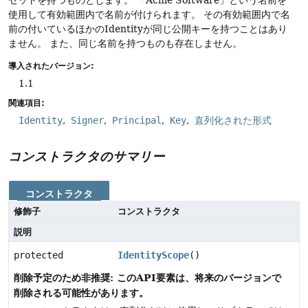
使用して有効範囲内で名前が付けられます。
その有効範囲内で名
前の付いているほかのIdentityが同じ公開キーを持つことはあり
ません。
また、同じ名前を持つものも存在しません。
導入されたバージョン:
1.1
関連項目:
Identity
Signer
Principal
Key
直列化された形式
コンストラクタのサマリー
コンストラクタ
修飾子
コンストラクタ
説明
protected
IdentityScope
()
削除予定のため非推奨: このAPI要素は、将来のバージョンで
削除される可能性があります。