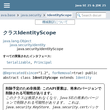
Java SE 25 & JDK 25
java.base
java.security
IdentityScope
機械翻訳について
クラスIdentityScope
java.lang.Object
java.security.Identity
java.security.IdentityScope
すべての実装されたインタフェース:
Serializable
,
Principal
@Deprecated
(
since
="1.2", 
forRemoval
=true) 
public 
abstract class 
IdentityScope
extends 
Identity
削除予定のため非推奨: このAPI要素は、将来のバージョンで
削除される可能性があります。
このクラスは推奨されなくなり、Java SEの将来のバージ
ョンで削除される可能性があります。
これは、
java.security.KeyStore
、
java.security.cert
パッケ