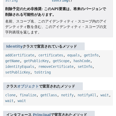
String
toString
()
削除予定のため非推奨: このAPI要素は、将来のバージョンで
削除される可能性があります。
名前、スコープ名、このアイデンティティ・スコープ内のアイ
デンティティ数を含む、このアイデンティティ・スコープの文
字列表現を返します。
Identity
クラスで宣言されているメソッド
addCertificate
,
certificates
,
equals
,
getInfo
,
getName
,
getPublicKey
,
getScope
,
hashCode
,
identityEquals
,
removeCertificate
,
setInfo
,
setPublicKey
,
toString
クラス
オブジェクト
で宣言されたメソッド
clone
,
finalize
,
getClass
,
notify
,
notifyAll
,
wait
,
wait
,
wait
インタフェース
Principal
で宣言されたメソッド