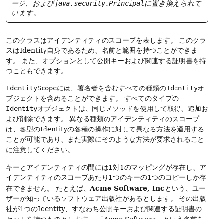
ージ、および
java.security.Principal
に置き換えられて
います。
このクラスはアイデンティティのスコープを表します。
このクラ
スはIdentity自身であるため、名前と範囲を持つことができま
す。
また、オプションとして公開キーおよび関連する証明書を持
つこともできます。
IdentityScope
には、署名者を含むすべての種類の
Identity
オ
ブジェクトを含めることができます。
すべてのタイプの
Identity
オブジェクトは、同じメソッドを使用して取得、追加お
よび削除できます。
異なる種類のアイデンティティのスコープ
は、各型のIdentityの各種の操作に対して異なる方法を適用する
ことが可能であり、また実際にそのような方法が要求されること
に注意してください。
キーとアイデンティティの間には1対1のマッピングが存在し、ア
イデンティティのスコープあたり1つのキーの1つのコピーしか存
Acme Software, Inc
在できません。
たとえば、
という、ユー
ザーが知っているソフトウェア出版社があるとします。
その出版
社が1つのIdentity、すなわち公開キーおよび関連する証明書の
セットを持つものとします。
「Acme Software」という名前を