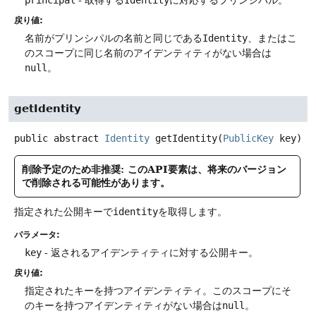
戻り値:
名前がプリンシパルの名前と同じである
Identity
、またはこ
のスコープに同じ名前のアイデンティティがない場合は
null
。
getIdentity
public abstract
Identity
getIdentity
(
PublicKey
 key)
削除予定のため非推奨: このAPI要素は、将来のバージョン
で削除される可能性があります。
指定された公開キーで
identity
を取得します。
パラメータ:
key
- 返されるアイデンティティに対する公開キー。
戻り値:
指定されたキーを持つアイデンティティ。このスコープにそ
のキーを持つアイデンティティがない場合は
null
。