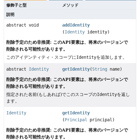
修飾子と型
メソッド
説明
abstract void
addIdentity
(
Identity
identity)
削除予定のため非推奨: このAPI要素は、将来のバージョンで
削除される可能性があります。
このアイデンティティ・スコープに
Identity
を追加します。
abstract
Identity
getIdentity
(
String
name)
削除予定のため非推奨: このAPI要素は、将来のバージョンで
削除される可能性があります。
指定された名前(もしあれば)でこのスコープの
Identity
を返し
ます。
Identity
getIdentity
(
Principal
principal)
削除予定のため非推奨: このAPI要素は、将来のバージョンで
削除される可能性があります。