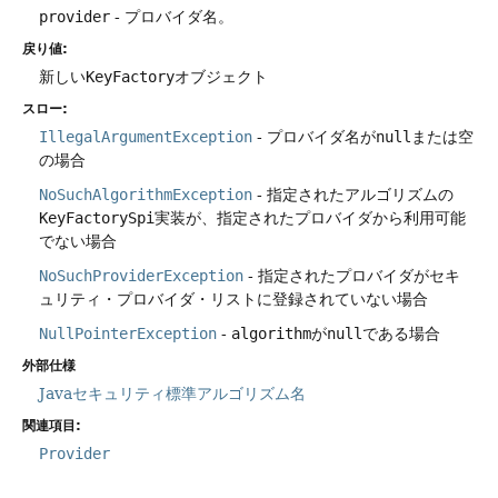
provider
- プロバイダ名。
戻り値:
新しい
KeyFactory
オブジェクト
スロー:
IllegalArgumentException
- プロバイダ名が
null
または空
の場合
NoSuchAlgorithmException
- 指定されたアルゴリズムの
KeyFactorySpi
実装が、指定されたプロバイダから利用可能
でない場合
NoSuchProviderException
- 指定されたプロバイダがセキ
ュリティ・プロバイダ・リストに登録されていない場合
NullPointerException
-
algorithm
が
null
である場合
外部仕様
Javaセキュリティ標準アルゴリズム名
関連項目:
Provider