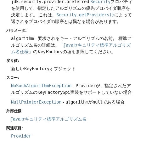
jdk.security.provider.preferred
Security
プロパティ
を使用して、指定したアルゴリズムの優先プロバイダ順序を
決定します。
これは、
Security.getProviders()
によって
返されるプロバイダの順序とは異なる場合があります。
パラメータ:
algorithm
- 要求されるキー・アルゴリズムの名前。
標準ア
ルゴリズム名の詳細は、
「Javaセキュリティ標準アルゴリズ
ム名仕様」
のKeyFactoryの項を参照してください。
戻り値:
新しい
KeyFactory
オブジェクト
スロー:
NoSuchAlgorithmException
-
Provider
が、指定されたア
ルゴリズムの
KeyFactorySpi
実装をサポートしていない場合
NullPointerException
-
algorithm
が
null
である場合
外部仕様
Javaセキュリティ標準アルゴリズム名
関連項目:
Provider