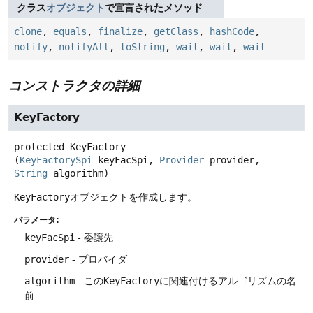
クラス
オブジェクト
で宣言されたメソッド
clone
,
equals
,
finalize
,
getClass
,
hashCode
,
notify
,
notifyAll
,
toString
,
wait
,
wait
,
wait
コンストラクタの詳細
KeyFactory
protected
KeyFactory
(
KeyFactorySpi
 keyFacSpi, 
Provider
 provider, 
String
 algorithm)
KeyFactory
オブジェクトを作成します。
パラメータ:
keyFacSpi
- 委譲先
provider
- プロバイダ
algorithm
- この
KeyFactory
に関連付けるアルゴリズムの名
前