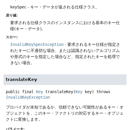
keySpec
- キー・データが返される仕様クラス。
戻り値:
要求される仕様クラスのインスタンスにおける基本のキー仕
様(キー・データ)。
スロー:
InvalidKeySpecException
- 要求されるキー仕様が指定さ
れたキーに不適切な場合、または認識されないアルゴリズム
や形式のキーを指定した場合など、指定されたキーを処理で
きない場合。
translateKey
public final
Key
translateKey
(
Key
 key)
throws
InvalidKeyException
プロバイダが未知であるか、信頼できない可能性があるキー・オ
ブジェクトを、このキー・ファクトリの対応するキー・オブジェ
クトに変換します。
パラメータ: