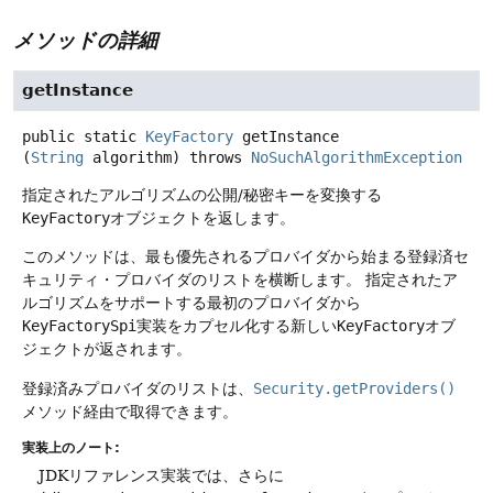
メソッドの詳細
getInstance
public static
KeyFactory
getInstance
(
String
 algorithm)
throws
NoSuchAlgorithmException
指定されたアルゴリズムの公開/秘密キーを変換する
KeyFactory
オブジェクトを返します。
このメソッドは、最も優先されるプロバイダから始まる登録済セ
キュリティ・プロバイダのリストを横断します。
指定されたア
ルゴリズムをサポートする最初のプロバイダから
KeyFactorySpi
実装をカプセル化する新しい
KeyFactory
オブ
ジェクトが返されます。
登録済みプロバイダのリストは、
Security.getProviders()
メソッド経由で取得できます。
実装上のノート:
JDKリファレンス実装では、さらに