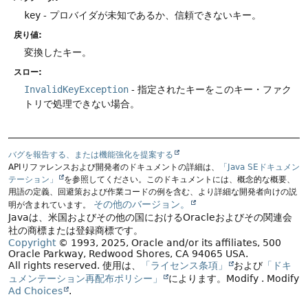
key
- プロバイダが未知であるか、信頼できないキー。
戻り値:
変換したキー。
スロー:
InvalidKeyException
- 指定されたキーをこのキー・ファク
トリで処理できない場合。
バグを報告する、または機能強化を提案する
APIリファレンスおよび開発者のドキュメントの詳細は、
「Java SEドキュメン
テーション」
を参照してください。このドキュメントには、概念的な概要、
用語の定義、回避策および作業コードの例を含む、より詳細な開発者向けの説
その他のバージョン。
明が含まれています。
Javaは、米国およびその他の国におけるOracleおよびその関連会
社の商標または登録商標です。
Copyright
© 1993, 2025, Oracle and/or its affiliates, 500
Oracle Parkway, Redwood Shores, CA 94065 USA.
All rights reserved.
使用は、
「ライセンス条項」
および
「ドキ
ュメンテーション再配布ポリシー」
によります。
Modify
. Modify
Ad Choices
.