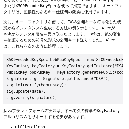
または
X509EncodedKeySpec
を使って指定できます。
キー・ファ
クトリは、互換性のあるキー仕様間の変換に使用できます。
次に、キー・ファクトリを使って、DSA公開キーを符号化した状
態からインスタンスを生成する方法の例を示します。
Aliceが
Bobからデジタル署名を受け取ったとします。
Bobは、彼の署名
を検証するための符号化形式の公開キーも送りました。
Alice
は、これらを次のように処理します。
X509EncodedKeySpec bobPubKeySpec = new X509EncodedKey
KeyFactory keyFactory = KeyFactory.getInstance("DSA");
PublicKey bobPubKey = keyFactory.generatePublic(bobPub
Signature sig = Signature.getInstance("DSA");

sig.initVerify(bobPubKey);

sig.update(data);

Javaプラットフォームの実装は、すべて次の標準の
KeyFactory
アルゴリズムをサポートする必要があります。
DiffieHellman