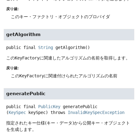
戻り値:
このキー・ファクトリ・オブジェクトのプロバイダ
getAlgorithm
public final
String
getAlgorithm
()
この
KeyFactory
に関連したアルゴリズムの名前を取得します。
戻り値:
この
KeyFactory
に関連付けられたアルゴリズムの名前
generatePublic
public final
PublicKey
generatePublic
(
KeySpec
 keySpec)
throws
InvalidKeySpecException
指定されたキー仕様(キー・データ)から公開キー・オブジェクト
を生成します。