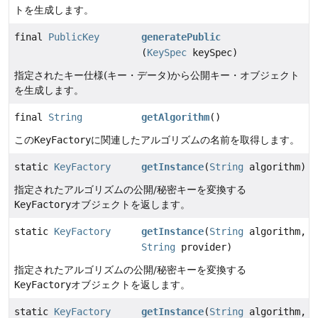
トを生成します。
final
PublicKey
generatePublic
(
KeySpec
keySpec)
指定されたキー仕様(キー・データ)から公開キー・オブジェクト
を生成します。
final
String
getAlgorithm
()
この
KeyFactory
に関連したアルゴリズムの名前を取得します。
static
KeyFactory
getInstance
(
String
algorithm)
指定されたアルゴリズムの公開/秘密キーを変換する
KeyFactory
オブジェクトを返します。
static
KeyFactory
getInstance
(
String
algorithm,
String
provider)
指定されたアルゴリズムの公開/秘密キーを変換する
KeyFactory
オブジェクトを返します。
static
KeyFactory
getInstance
(
String
algorithm,