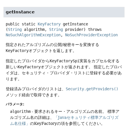
getInstance
public static
KeyFactory
getInstance
(
String
 algorithm, 
String
 provider)
throws
NoSuchAlgorithmException
, 
NoSuchProviderException
指定されたアルゴリズムの公開/秘密キーを変換する
KeyFactory
オブジェクトを返します。
指定したプロバイダから
KeyFactorySpi
実装をカプセル化する
新しい
KeyFactory
オブジェクトが返されます。
指定したプロバ
イダは、セキュリティ・プロバイダ・リストに登録する必要があ
ります。
登録済みプロバイダのリストは、
Security.getProviders()
メソッド経由で取得できます。
パラメータ:
algorithm
- 要求されるキー・アルゴリズムの名前。
標準ア
ルゴリズム名の詳細は、
「Javaセキュリティ標準アルゴリズ
ム名仕様」
のKeyFactoryの項を参照してください。