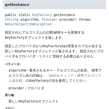
getInstance
public static
KeyFactory
getInstance
(
String
 algorithm, 
Provider
 provider)
throws
NoSuchAlgorithmException
指定されたアルゴリズムの公開/秘密キーを変換する
KeyFactory
オブジェクトを返します。
指定したプロバイダから
KeyFactorySpi
実装をカプセル化する
新しい
KeyFactory
オブジェクトが返されます。
指定されたプロ
バイダをプロバイダ・リストに登録する必要はありません。
パラメータ:
algorithm
- 要求されるキー・アルゴリズムの名前。
標準ア
ルゴリズム名の詳細は、
「Javaセキュリティ標準アルゴリズ
ム名仕様」
のKeyFactoryの項を参照してください。
provider
- プロバイダ
戻り値:
新しい
KeyFactory
オブジェクト
スロー: