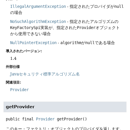
IllegalArgumentException
- 指定されたプロバイダが
null
の場合
NoSuchAlgorithmException
- 指定されたアルゴリズムの
KeyFactorySpi
実装が、指定された
Provider
オブジェクト
から使用できない場合
NullPointerException
-
algorithm
が
null
である場合
導入されたバージョン:
1.4
外部仕様
Javaセキュリティ標準アルゴリズム名
関連項目:
Provider
getProvider
public final
Provider
getProvider
()
このキー・ファクトリ・オブジェクトのプロバイダを返します。