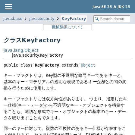
Java SE 25 & JDK 25
java.base
java.security
KeyFactory
機械翻訳について
クラスKeyFactory
java.lang.Object
java.security.KeyFactory
public class 
KeyFactory
extends 
Object
キー・ファクトリは、
Key
型の不透明な暗号キーである
キー
と、
基本のキー・マテリアルの透明な表現である
キー仕様
との間の変
換を行うために使用します。
キー・ファクトリには双方向性があります。
つまり、指定したキ
ー仕様(キー・データ)から不透明なキー・オブジェクトを構築す
ることも、適切な形式でキー・オブジェクトの基本のキー・デー
タを取り出すこともできます。
同一のキーに対して、複数の互換性のあるキー仕様が存在するこ
とがあります。
たとえばDSA公開キーは、
DSAPublicKeySpec