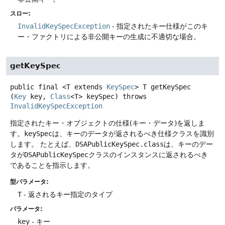
スロー:
InvalidKeySpecException
- 指定されたキー仕様がこのキ
ー・ファクトリによる非公開キーの生成に不適切な場合。
getKeySpec
public final
<T extends 
KeySpec
>
T
getKeySpec
(
Key
 key, 
Class
<T> keySpec)
throws
InvalidKeySpecException
指定されたキー・オブジェクトの仕様(キー・データ)を返しま
す。
keySpec
は、キーのデータが返されるべき仕様クラスを識別
します。
たとえば、
DSAPublicKeySpec.class
は、キーのデー
タが
DSAPublicKeySpec
クラスのインスタンスに返されるべき
であることを指示します。
型パラメータ:
T
- 返されるキー指定のタイプ
パラメータ:
key
- キー