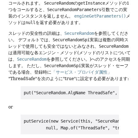
コールされます。
SecureRandom
の
getInstance
メソッドの1
つをコールすると、
SecureRandomParameters
引数でこの実
装のインスタンスを返しません。
engineGetParameters()
メ
ソッドは
null
を返す必要があります。
スレッドの安全性の詳細は、
SecureRandom
を参照してくださ
い。
デフォルトでは、
SecureRandomSpi
実装は複数の同時ス
レッドで使用しても安全ではないとみなされ、
SecureRandom
は適用可能な各エンジン・メソッド(メソッドのリストについて
は、
SecureRandom
を参照してください。)へのアクセスを同期
します。
ただし、
SecureRandomSpi
実装がスレッド・セーフ
である場合、登録時に
「サービス・プロバイダ属性」
"ThreadSafe"を次のように"true"に設定する必要があります:
put("SecureRandom.AlgName ThreadSafe", "true")
or
putService(new Service(this, "SecureRandom", "A
         null, Map.of("ThreadSafe", "true")));