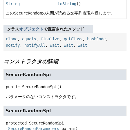
String
toString
()
この
SecureRandom
の人間が読める文字列表現を返します。
クラス
オブジェクト
で宣言されたメソッド
clone
,
equals
,
finalize
,
getClass
,
hashCode
,
notify
,
notifyAll
,
wait
,
wait
,
wait
コンストラクタの詳細
SecureRandomSpi
public
SecureRandomSpi
()
パラメータのないコンストラクタです。
SecureRandomSpi
protected
SecureRandomSpi
(
SecureRandomParameters
 params)