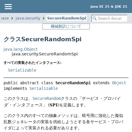
Java SE 25 & JDK 25
.base
java.security
SecureRandomSpi
機械翻訳について
クラスSecureRandomSpi
java.lang.Object
java.security.SecureRandomSpi
すべての実装されたインタフェース:
Serializable
public abstract class 
SecureRandomSpi
extends 
Object
implements 
Serializable
このクラスは、
SecureRandom
クラスの
「サービス・プロバイ
SPI
ダ・インタフェース」
(
)を定義します。
このクラス内のすべての抽象メソッドは、暗号用に強化した擬似
乱数ジェネレータの実装を供給しようとする各サービス・プロバ
イダによって実装される必要があります。