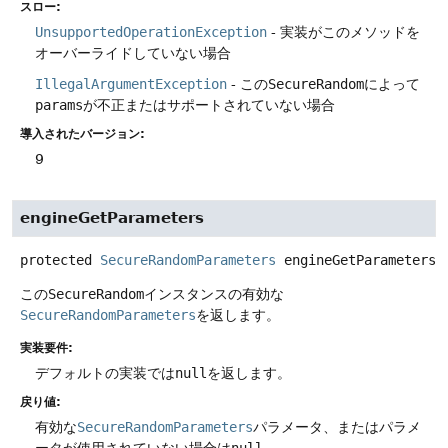
スロー:
UnsupportedOperationException
- 実装がこのメソッドを
オーバーライドしていない場合
IllegalArgumentException
- この
SecureRandom
によって
params
が不正またはサポートされていない場合
導入されたバージョン:
9
engineGetParameters
protected
SecureRandomParameters
engineGetParameters
(
この
SecureRandom
インスタンスの有効な
SecureRandomParameters
を返します。
実装要件:
デフォルトの実装では
null
を返します。
戻り値:
有効な
SecureRandomParameters
パラメータ、またはパラメ
ータが使用されていない場合は
null
。