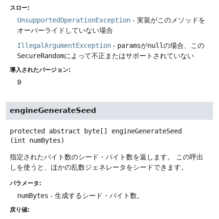
スロー:
UnsupportedOperationException
- 実装がこのメソッドを
オーバーライドしていない場合
IllegalArgumentException
-
params
が
null
の場合、この
SecureRandom
によって不正またはサポートされていない
導入されたバージョン:
9
engineGenerateSeed
protected abstract
byte[]
engineGenerateSeed
(int numBytes)
指定されたバイト数のシード・バイト数を返します。
この呼出
しを使うと、ほかの乱数ジェネレータをシードできます。
パラメータ:
numBytes
- 生成するシード・バイト数。
戻り値: