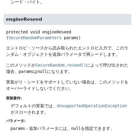
シード・バイト。
engineReseed
protected
void
engineReseed
(
SecureRandomParameters
 params)
エントロピ・ソースから読み取られたエントロピ入力で、このラ
ンダム・オブジェクトを追加パラメータで再シードします。
このメソッドが
SecureRandom.reseed()
によって呼び出された
場合、
params
は
null
になります。
実装がリ・シードをサポートしていない場合は、このメソッドを
オーバーライドしないでください。
実装要件:
デフォルトの実装では、
UnsupportedOperationException
がスローされます。
パラメータ:
params
- 追加パラメータには、
null
を指定できます。