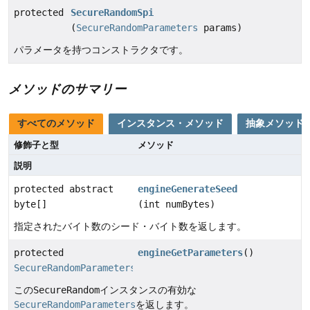
protected
SecureRandomSpi
(
SecureRandomParameters
params)
パラメータを持つコンストラクタです。
メソッドのサマリー
すべてのメソッド
インスタンス・メソッド
抽象メソッド
修飾子と型
メソッド
説明
protected abstract
engineGenerateSeed
byte[]
(int numBytes)
指定されたバイト数のシード・バイト数を返します。
protected
engineGetParameters
()
SecureRandomParameters
この
SecureRandom
インスタンスの有効な
SecureRandomParameters
を返します。