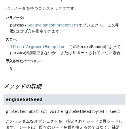
パラメータを持つコンストラクタです。
パラメータ:
params
-
SecureRandomParameters
オブジェクト。
この引
数には
null
を指定できます。
スロー:
IllegalArgumentException
- この
SecureRandom
によって
params
が認識できないか、またはサポートされていない場合
導入されたバージョン:
9
メソッドの詳細
engineSetSeed
protected abstract
void
engineSetSeed
(byte[] seed)
このランダムなオブジェクトを、指定されたシードに再シードし
ます。
シードは、既存のシードを置き換えるのではなく、補足