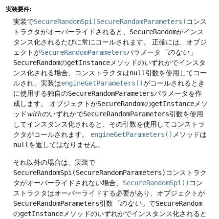
実装要件:
実装で
SecureRandomSpi(SecureRandomParameters)
コンス
トラクタがオーバーライドされると、
SecureRandom
がインス
タンス化されるたびに常にコールされます。
正確には、オブジ
ェクトが
SecureRandomParameters
パラメータ
「のない」
SecureRandom
の
getInstance
メソッドのいずれかでインスタ
ンス化される場合、コンストラクタは
null
引数を使用してコー
ルされ、実装は
engineGetParameters()
がコールされるとき
に使用する独自の
SecureRandomParameters
パラメータを作
成します。
オブジェクトが
SecureRandom
の
getInstance
メソ
ッド
with
のいずれかで
SecureRandomParameters
引数を使用
してインスタンス化されると、その引数を使用してコンストラ
クタがコールされます。
engineGetParameters()
メソッドは
null
を返してはなりません。
それ以外の場合は、実装で
SecureRandomSpi(SecureRandomParameters)
コンストラク
タがオーバーライドされない場合、
SecureRandomSpi()
コン
ストラクタはオーバーライドする必要があり、オブジェクトが
SecureRandomParameters
引数
「のない」
で
SecureRandom
の
getInstance
メソッドのいずれかでインスタンス化されると