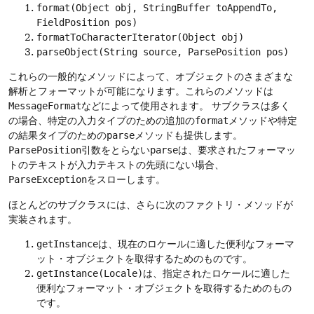
format(Object obj, StringBuffer toAppendTo,
FieldPosition pos)
formatToCharacterIterator(Object obj)
parseObject(String source, ParsePosition pos)
これらの一般的なメソッドによって、オブジェクトのさまざまな
解析とフォーマットが可能になります。これらのメソッドは
MessageFormat
などによって使用されます。
サブクラスは多く
の場合、特定の入力タイプのための追加の
format
メソッドや特定
の結果タイプのための
parse
メソッドも提供します。
ParsePosition
引数をとらない
parse
は、要求されたフォーマッ
トのテキストが入力テキストの先頭にない場合、
ParseException
をスローします。
ほとんどのサブクラスには、さらに次のファクトリ・メソッドが
実装されます。
getInstance
は、現在のロケールに適した便利なフォーマ
ット・オブジェクトを取得するためのものです。
getInstance(Locale)
は、指定されたロケールに適した
便利なフォーマット・オブジェクトを取得するためのもの
です。