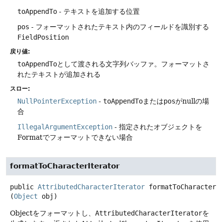
toAppendTo
- テキストを追加する位置
pos
- フォーマットされたテキスト内のフィールドを識別する
FieldPosition
戻り値:
toAppendTo
として渡される文字列バッファ。フォーマットさ
れたテキストが追加される
スロー:
NullPointerException
-
toAppendTo
または
pos
がnullの場
合
IllegalArgumentException
- 指定されたオブジェクトを
Formatでフォーマットできない場合
formatToCharacterIterator
public
AttributedCharacterIterator
formatToCharacterI
(
Object
 obj)
Objectをフォーマットし、
AttributedCharacterIterator
を