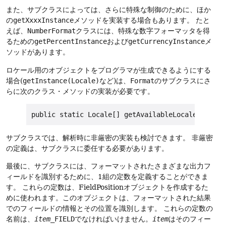
また、サブクラスによっては、さらに特殊な制御のために、ほか
の
getXxxxInstance
メソッドを実装する場合もあります。
たと
えば、
NumberFormat
クラスには、特殊な数字フォーマッタを得
るための
getPercentInstance
および
getCurrencyInstance
メ
ソッドがあります。
ロケール用のオブジェクトをプログラマが生成できるようにする
場合(
getInstance(Locale)
など)は、
Format
のサブクラスにさ
らに次のクラス・メソッドの実装が必要です。
サブクラスでは、解析時に非厳密の実装も検討できます。
非厳密
の定義は、サブクラスに委任する必要があります。
最後に、サブクラスには、フォーマットされたさまざまな出力フ
ィールドを識別するために、1組の定数を定義することができま
す。
これらの定数は、FieldPositionオブジェクトを作成するた
めに使われます。このオブジェクトは、フォーマットされた結果
でのフィールドの情報とその位置を識別します。
これらの定数の
名前は、
item
_FIELD
でなければいけません。
item
はそのフィー