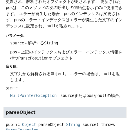
更新され、解析されたオブジェクトが返されます。
更新された
pos
は、このメソッドの次の呼出しの開始点を示すのに使用でき
ます。
エラーが発生した場合、
pos
のインデックスは変更され
ず、
pos
のエラー・インデックスはエラーが発生した文字のイン
デックスに設定され、
null
が返されます。
パラメータ:
source
- 解析する
String
pos
- 上記のインデックスおよびエラー・インデックス情報を
持つ
ParsePosition
オブジェクト
戻り値:
文字列から解析される
Object
。
エラーの場合は、
null
を返
します。
スロー:
NullPointerException
-
source
または
pos
が
null
の場合。
parseObject
public
Object
parseObject
(
String
 source)
throws
ParseException