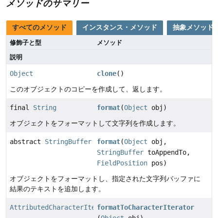
メソッドのサマリー
すべてのメソッド
インスタンス・メソッド
抽象メソッド
修飾子と型
メソッド
説明
Object
clone
()
このオブジェクトのコピーを作成して、返します。
final
String
format
(
Object
obj)
オブジェクトをフォーマットして文字列を作成します。
abstract
StringBuffer
format
(
Object
obj,
StringBuffer
toAppendTo,
FieldPosition
pos)
オブジェクトをフォーマットし、指定された文字列バッファに
結果のテキストを追加します。
AttributedCharacterIterator
formatToCharacterIterator