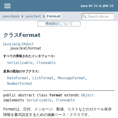
Java SE 25 & JDK 25
java.base
java.text
Format
機械翻訳について
クラスFormat
java.lang.Object
java.text.Format
すべての実装されたインタフェース:
Serializable
,
Cloneable
直系の既知のサブクラス:
DateFormat
,
ListFormat
,
MessageFormat
,
NumberFormat
public abstract class 
Format
extends 
Object
implements 
Serializable
, 
Cloneable
Format
は、日付、メッセージ、数値、リストなどのロケール依存
情報を書式設定するための抽象ベース・クラスです。