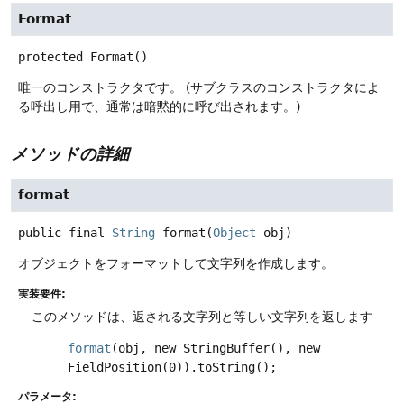
Format
protected
Format
()
唯一のコンストラクタです。
(サブクラスのコンストラクタによ
る呼出し用で、通常は暗黙的に呼び出されます。)
メソッドの詳細
format
public final
String
format
(
Object
 obj)
オブジェクトをフォーマットして文字列を作成します。
実装要件:
このメソッドは、返される文字列と等しい文字列を返します
format
(obj, new StringBuffer(), new
FieldPosition(0)).toString();
パラメータ: