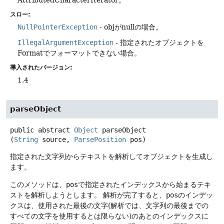
スロー:
NullPointerException
- objがnullの場合。
IllegalArgumentException
- 指定されたオブジェクトを
Formatでフォーマットできない場合。
導入されたバージョン:
1.4
parseObject
public abstract
Object
parseObject
(
String
 source, 
ParsePosition
 pos)
指定された文字列からテキストを解析してオブジェクトを生成し
ます。
このメソッドは、
pos
で指定されたインデックスから始まるテキ
ストを解析しようとします。
解析が完了すると、
pos
のインデッ
クスは、使用された最後の文字(解析では、文字列の最後までの
すべての文字を使用するとは限らない)のあとのインデックスに