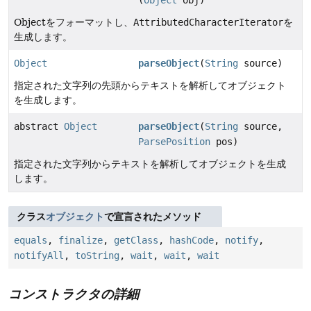
(
Object
obj)
Objectをフォーマットし、
AttributedCharacterIterator
を
生成します。
Object
parseObject
(
String
source)
指定された文字列の先頭からテキストを解析してオブジェクト
を生成します。
abstract
Object
parseObject
(
String
source,
ParsePosition
pos)
指定された文字列からテキストを解析してオブジェクトを生成
します。
クラス
オブジェクト
で宣言されたメソッド
equals
,
finalize
,
getClass
,
hashCode
,
notify
,
notifyAll
,
toString
,
wait
,
wait
,
wait
コンストラクタの詳細