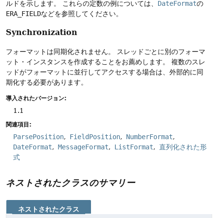
ルドを示します。
これらの定数の例については、
DateFormat
の
ERA_FIELD
などを参照してください。
Synchronization
フォーマットは同期化されません。
スレッドごとに別のフォーマ
ット・インスタンスを作成することをお薦めします。
複数のスレ
ッドがフォーマットに並行してアクセスする場合は、外部的に同
期化する必要があります。
導入されたバージョン:
1.1
関連項目:
ParsePosition
FieldPosition
NumberFormat
DateFormat
MessageFormat
ListFormat
直列化された形
式
ネストされたクラスのサマリー
ネストされたクラス