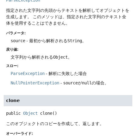
指定された文字列の先頭からテキストを解析してオブジェクトを
生成します。
このメソッドは、指定された文字列のテキスト全
体を使用することはできません。
パラメータ:
source
- 最初から解析される
String
。
戻り値:
文字列から解析される
Object
。
スロー:
ParseException
- 解析に失敗した場合
NullPointerException
-
source
が
null
の場合。
clone
public
Object
clone
()
このオブジェクトのコピーを作成して、返します。
オーバーライド: