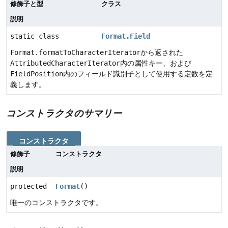
修飾子と型
クラス
説明
static class
Format.Field
Format.formatToCharacterIterator
から返された
AttributedCharacterIterator
内の属性キー、および
FieldPosition
内のフィールド識別子として使用する定数を定
義します。
コンストラクタのサマリー
コンストラクタ
修飾子
コンストラクタ
説明
protected
Format
()
唯一のコンストラクタです。