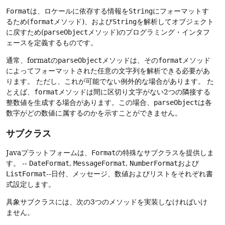
Format
は、ロケールに依存する情報を
String
にフォーマットす
るため(
format
メソッド)、および
String
を解析してオブジェクト
に戻すため(
parseObject
メソッド)のプログラミング・インタフ
ェースを定義するものです。
通常、formatの
parseObject
メソッドは、その
format
メソッド
によってフォーマットされた任意の文字列を解析できる必要があ
ります。
ただし、これが可能でない例外的な場合があります。
た
とえば、
format
メソッドは間に区切り文字がない2つの隣接する
整数値を生成する場合があります。この場合、
parseObject
は各
数字がどの数値に属するのかを示すことができません。
サブクラス
Javaプラットフォームは、
Format
の特殊なサブクラスを提供しま
す。 --
DateFormat
,
MessageFormat
,
NumberFormat
および
ListFormat
--日付、メッセージ、数値およびリストをそれぞれ書
式設定します。
具象サブクラスには、次の3つのメソッドを実装しなければいけ
ません。