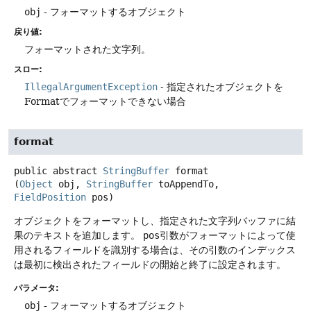
obj
- フォーマットするオブジェクト
戻り値:
フォーマットされた文字列。
スロー:
IllegalArgumentException
- 指定されたオブジェクトを
Formatでフォーマットできない場合
format
public abstract
StringBuffer
format
(
Object
 obj, 
StringBuffer
 toAppendTo, 
FieldPosition
 pos)
オブジェクトをフォーマットし、指定された文字列バッファに結
果のテキストを追加します。
pos
引数がフォーマットによって使
用されるフィールドを識別する場合は、その引数のインデックス
は最初に検出されたフィールドの開始と終了に設定されます。
パラメータ:
obj
- フォーマットするオブジェクト