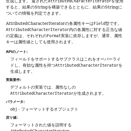
生成します。
返された
AttributedCharacterIterator
を使用
すると、結果のStringを構築できるとともに、結果のStringに
ついての情報を判定できます。
AttributedCharacterIteratorの各属性キーは
Field
型です。
AttributedCharacterIterator
内の各属性に対する正当な値
の定義は、それぞれの
Format
実装に依存しますが、通常、属性
キーは属性値としても使用されます。
APIのノート:
フィールドをサポートするサブクラスはこれをオーバーライ
ドし、有効な属性を持つ
AttributedCharacterIterator
を
生成します。
実装要件:
デフォルトの実装では、属性なしの
AttributedCharacterIterator
が生成されます。
パラメータ:
obj
- フォーマットするオブジェクト
戻り値:
フォーマットされた値を説明する
AttributedCharacterIterator。