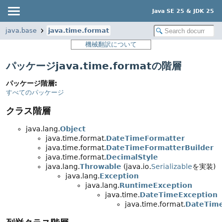
Java SE 25 & JDK 25
java.base
java.time.format
機械翻訳について
パッケージjava.time.formatの階層
パッケージ階層:
すべてのパッケージ
クラス階層
java.lang.
Object
java.time.format.
DateTimeFormatter
java.time.format.
DateTimeFormatterBuilder
java.time.format.
DecimalStyle
java.lang.
Throwable
(java.io.
Serializable
を実装)
java.lang.
Exception
java.lang.
RuntimeException
java.time.
DateTimeException
java.time.format.
DateTime