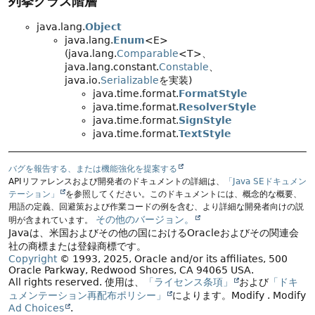
列挙クラス階層
java.lang.
Object
java.lang.
Enum
<E>
(java.lang.
Comparable
<T>、
java.lang.constant.
Constable
、
java.io.
Serializable
を実装)
java.time.format.
FormatStyle
java.time.format.
ResolverStyle
java.time.format.
SignStyle
java.time.format.
TextStyle
バグを報告する、または機能強化を提案する
APIリファレンスおよび開発者のドキュメントの詳細は、
「Java SEドキュメン
テーション」
を参照してください。このドキュメントには、概念的な概要、
用語の定義、回避策および作業コードの例を含む、より詳細な開発者向けの説
その他のバージョン。
明が含まれています。
Javaは、米国およびその他の国におけるOracleおよびその関連会
社の商標または登録商標です。
Copyright
© 1993, 2025, Oracle and/or its affiliates, 500
Oracle Parkway, Redwood Shores, CA 94065 USA.
All rights reserved.
使用は、
「ライセンス条項」
および
「ドキ
ュメンテーション再配布ポリシー」
によります。
Modify
. Modify
Ad Choices
.