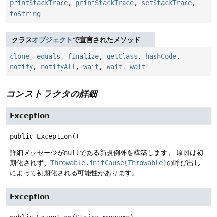
printStackTrace
,
printStackTrace
,
setStackTrace
,
toString
クラス
オブジェクト
で宣言されたメソッド
clone
,
equals
,
finalize
,
getClass
,
hashCode
,
notify
,
notifyAll
,
wait
,
wait
,
wait
コンストラクタの詳細
Exception
public
Exception
()
詳細メッセージが
null
である新規例外を構築します。
原因は初
期化されず、
Throwable.initCause(Throwable)
の呼び出し
によって初期化される可能性があります。
Exception
public
Exception
(
String
 message)