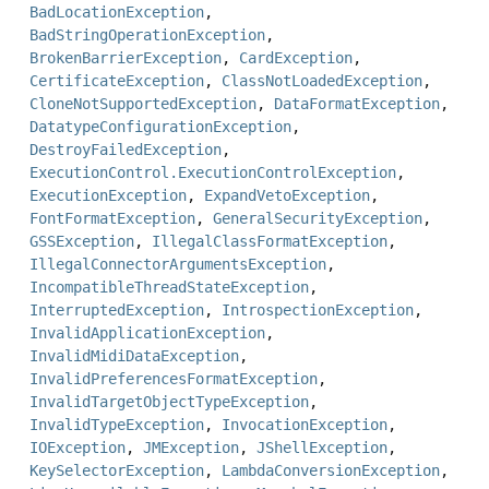
BadLocationException
,
BadStringOperationException
,
BrokenBarrierException
,
CardException
,
CertificateException
,
ClassNotLoadedException
,
CloneNotSupportedException
,
DataFormatException
,
DatatypeConfigurationException
,
DestroyFailedException
,
ExecutionControl.ExecutionControlException
,
ExecutionException
,
ExpandVetoException
,
FontFormatException
,
GeneralSecurityException
,
GSSException
,
IllegalClassFormatException
,
IllegalConnectorArgumentsException
,
IncompatibleThreadStateException
,
InterruptedException
,
IntrospectionException
,
InvalidApplicationException
,
InvalidMidiDataException
,
InvalidPreferencesFormatException
,
InvalidTargetObjectTypeException
,
InvalidTypeException
,
InvocationException
,
IOException
,
JMException
,
JShellException
,
KeySelectorException
,
LambdaConversionException
,