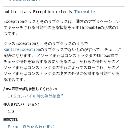
public class 
Exception
extends 
Throwable
Exception
クラスとそのサブクラスは、通常のアプリケーション
でキャッチされる可能性のある状態を示す
Throwable
の形式の1
つです。
クラス
Exception
と、そのサブクラスのうちで
RuntimeException
のサブクラスでないものがすべて、
チェック
例外
になります。
メソッドまたはコンストラクタの
throws
節で
チェック例外を宣言する必要があるのは、それらの例外がそのメ
ソッドまたはコンストラクタの実行によってスローされ、そのメ
ソッドまたはコンストラクタの境界の外側に伝播する可能性があ
る場合です。
Java言語仕様
を参照してください:
11.2コンパイル時の例外検査
導入されたバージョン:
1.0
関連項目:
Error
直列化された形式