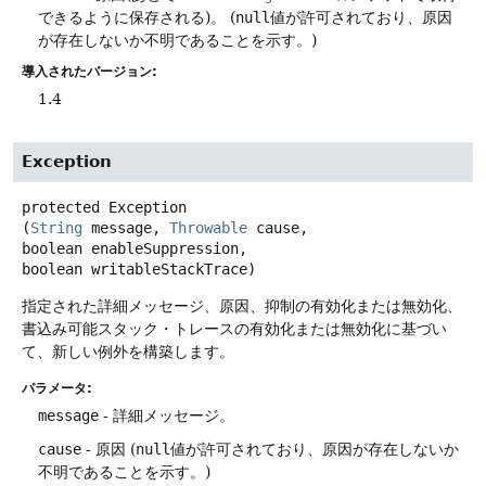
できるように保存される)。
(
null
値が許可されており、原因
が存在しないか不明であることを示す。)
導入されたバージョン:
1.4
Exception
protected
Exception
(
String
 message, 
Throwable
 cause, 
boolean enableSuppression, 
boolean writableStackTrace)
指定された詳細メッセージ、原因、抑制の有効化または無効化、
書込み可能スタック・トレースの有効化または無効化に基づい
て、新しい例外を構築します。
パラメータ:
message
- 詳細メッセージ。
cause
- 原因
(
null
値が許可されており、原因が存在しないか
不明であることを示す。)