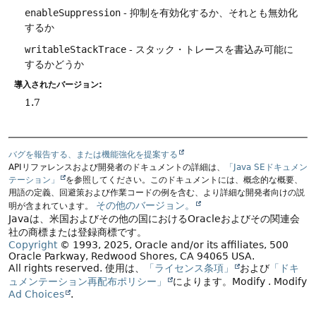
enableSuppression
- 抑制を有効化するか、それとも無効化
するか
writableStackTrace
- スタック・トレースを書込み可能に
するかどうか
導入されたバージョン:
1.7
バグを報告する、または機能強化を提案する
APIリファレンスおよび開発者のドキュメントの詳細は、
「Java SEドキュメン
テーション」
を参照してください。このドキュメントには、概念的な概要、
用語の定義、回避策および作業コードの例を含む、より詳細な開発者向けの説
その他のバージョン。
明が含まれています。
Javaは、米国およびその他の国におけるOracleおよびその関連会
社の商標または登録商標です。
Copyright
© 1993, 2025, Oracle and/or its affiliates, 500
Oracle Parkway, Redwood Shores, CA 94065 USA.
All rights reserved.
使用は、
「ライセンス条項」
および
「ドキ
ュメンテーション再配布ポリシー」
によります。
Modify
. Modify
Ad Choices
.