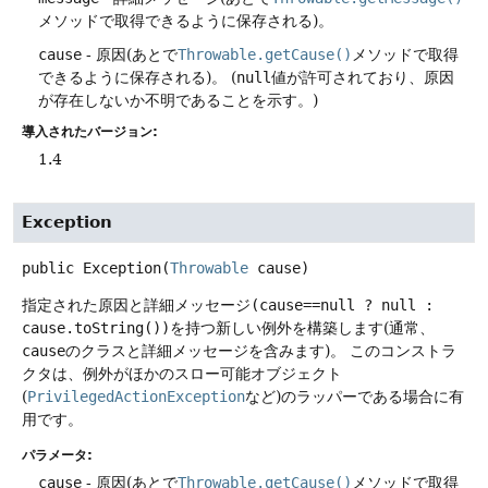
メソッドで取得できるように保存される)。
cause
- 原因(あとで
Throwable.getCause()
メソッドで取得
できるように保存される)。
(
null
値が許可されており、原因
が存在しないか不明であることを示す。)
導入されたバージョン:
1.4
Exception
public
Exception
(
Throwable
 cause)
指定された原因と詳細メッセージ
(cause==null ? null :
cause.toString())
を持つ新しい例外を構築します(通常、
cause
のクラスと詳細メッセージを含みます)。
このコンストラ
クタは、例外がほかのスロー可能オブジェクト
(
PrivilegedActionException
など)のラッパーである場合に有
用です。
パラメータ:
cause
- 原因(あとで
Throwable.getCause()
メソッドで取得