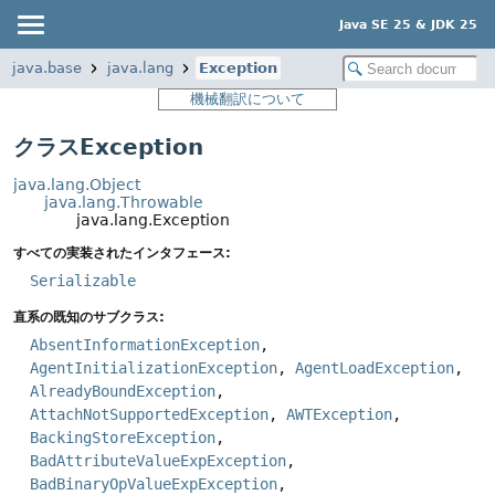
Java SE 25 & JDK 25
java.base
java.lang
Exception
機械翻訳について
クラスException
java.lang.Object
java.lang.Throwable
java.lang.Exception
すべての実装されたインタフェース:
Serializable
直系の既知のサブクラス:
AbsentInformationException
,
AgentInitializationException
,
AgentLoadException
,
AlreadyBoundException
,
AttachNotSupportedException
,
AWTException
,
BackingStoreException
,
BadAttributeValueExpException
,
BadBinaryOpValueExpException
,