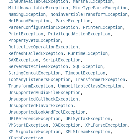
LineUnavailableException
,
MarshalException
,
MidiUnavailableException
,
MimeTypeParseException
,
NamingException
,
NoninvertibleTransformException
,
NotBoundException
,
ParseException
,
ParserConfigurationException
,
PrinterException
,
PrintException
,
PrivilegedActionException
,
PropertyVetoException
,
ReflectiveOperationException
,
RefreshFailedException
,
RuntimeException
,
SAXException
,
ScriptException
,
ServerNotActiveException
,
SQLException
,
StringConcatException
,
TimeoutException
,
TooManyListenersException
,
TransformerException
,
TransformException
,
UnmodifiableClassException
,
UnsupportedAudioFileException
,
UnsupportedCallbackException
,
UnsupportedFlavorException
,
UnsupportedLookAndFeelException
,
URIReferenceException
,
URISyntaxException
,
VMStartException
,
XAException
,
XMLParseException
,
XMLSignatureException
,
XMLStreamException
,
XPathException