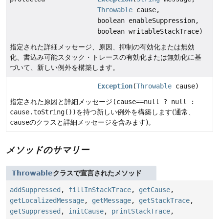
Throwable
cause,
boolean enableSuppression,
boolean writableStackTrace)
指定された詳細メッセージ、原因、抑制の有効化または無効
化、書込み可能スタック・トレースの有効化または無効化に基
づいて、新しい例外を構築します。
Exception
(
Throwable
cause)
指定された原因と詳細メッセージ
(cause==null ? null :
cause.toString())
を持つ新しい例外を構築します(通常、
cause
のクラスと詳細メッセージを含みます)。
メソッドのサマリー
Throwable
クラスで宣言されたメソッド
addSuppressed
,
fillInStackTrace
,
getCause
,
getLocalizedMessage
,
getMessage
,
getStackTrace
,
getSuppressed
,
initCause
,
printStackTrace
,