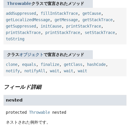
Throwable
クラスで宣言されたメソッド
addSuppressed
,
fillInStackTrace
,
getCause
,
getLocalizedMessage
,
getMessage
,
getStackTrace
,
getSuppressed
,
initCause
,
printStackTrace
,
printStackTrace
,
printStackTrace
,
setStackTrace
,
toString
クラス
オブジェクト
で宣言されたメソッド
clone
,
equals
,
finalize
,
getClass
,
hashCode
,
notify
,
notifyAll
,
wait
,
wait
,
wait
フィールド詳細
nested
protected
Throwable
nested
ネストされた例外です。