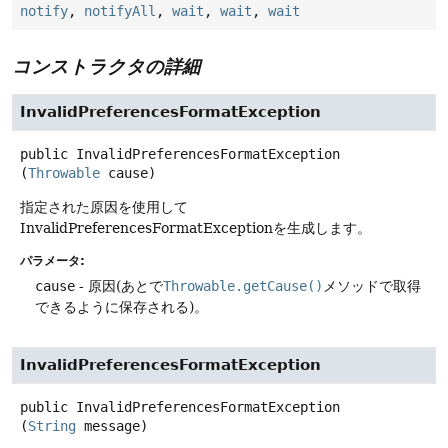
notify
,
notifyAll
,
wait
,
wait
,
wait
コンストラクタの詳細
InvalidPreferencesFormatException
public
InvalidPreferencesFormatException
(
Throwable
 cause)
指定された原因を使用して
InvalidPreferencesFormatExceptionを生成します。
パラメータ:
cause
- 原因(あとで
Throwable.getCause()
メソッドで取得
できるように保存される)。
InvalidPreferencesFormatException
public
InvalidPreferencesFormatException
(
String
 message)