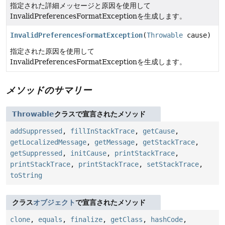
指定された詳細メッセージと原因を使用して
InvalidPreferencesFormatExceptionを生成します。
InvalidPreferencesFormatException
(
Throwable
cause)
指定された原因を使用して
InvalidPreferencesFormatExceptionを生成します。
メソッドのサマリー
Throwable
クラスで宣言されたメソッド
addSuppressed
,
fillInStackTrace
,
getCause
,
getLocalizedMessage
,
getMessage
,
getStackTrace
,
getSuppressed
,
initCause
,
printStackTrace
,
printStackTrace
,
printStackTrace
,
setStackTrace
,
toString
クラス
オブジェクト
で宣言されたメソッド
clone
,
equals
,
finalize
,
getClass
,
hashCode
,