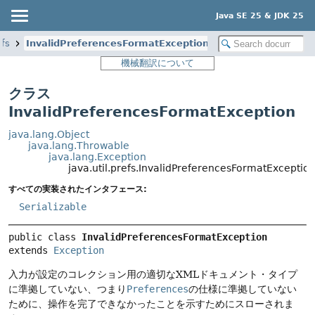
Java SE 25 & JDK 25
efs
InvalidPreferencesFormatException
機械翻訳について
クラス
InvalidPreferencesFormatException
java.lang.Object
java.lang.Throwable
java.lang.Exception
java.util.prefs.InvalidPreferencesFormatExceptio
すべての実装されたインタフェース:
Serializable
public class 
InvalidPreferencesFormatException
extends 
Exception
入力が設定のコレクション用の適切なXMLドキュメント・タイプ
に準拠していない、つまり
Preferences
の仕様に準拠していない
ために、操作を完了できなかったことを示すためにスローされま