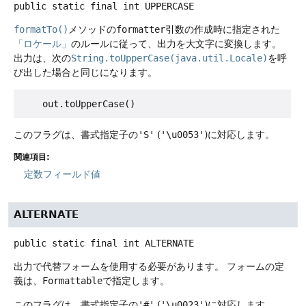
public static final
int
UPPERCASE
formatTo()
メソッドの
formatter
引数の作成時に指定された
「ロケール」
のルールに従って、出力を大文字に変換します。
出力は、次の
String.toUpperCase(java.util.Locale)
を呼
び出した場合と同じになります。
    out.toUpperCase() 
このフラグは、書式指定子の
'S'
(
'\u0053'
)に対応します。
関連項目:
定数フィールド値
ALTERNATE
public static final
int
ALTERNATE
出力で代替フォームを使用する必要があります。
フォームの定
義は、
Formattable
で指定します。
このフラグは、書式指定子の
'#'
(
'\u0023'
)に対応します。