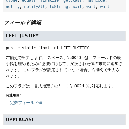
clone
,
equals
,
finalize
,
getClass
,
hashCode
,
notify
,
notifyAll
,
toString
,
wait
,
wait
,
wait
フィールド詳細
LEFT_JUSTIFY
public static final
int
LEFT_JUSTIFY
左揃えで出力します。
スペース(
'\u0020'
)は、フィールドの最
小幅を埋めるために必要に応じて、変換された値の末尾に追加さ
れます。
このフラグが設定されていない場合、右揃えで出力さ
れます。
このフラグは、書式指定子の
'-'
(
'\u002d'
)に対応します。
関連項目:
定数フィールド値
UPPERCASE