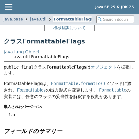
Java SE 25 & JDK 25
java.base
java.util
FormattableFlags
機械翻訳について
クラスFormattableFlags
java.lang.Object
java.util.FormattableFlags
public finalクラス
FormattableFlags
は
オブジェクト
を拡張し
ます。
FormattableFlagsは、
Formattable.formatTo()
メソッドに渡
され、
Formattables
の出力形式を変更します。
Formattable
の
実装には、任意のフラグの妥当性を解釈する役割があります。
導入されたバージョン:
1.5
フィールドのサマリー