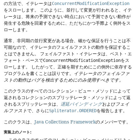
の方法で、イテレータは
ConcurrentModificationException
をスローします。
このように、並行して変更が行われると、イテ
レータは、将来の予測できない時点において予測できない動作が
発生する危険を回避するために、ただちにかつ手際よく例外をス
ローします。
通常、非同期の並行変更がある場合、確かな保証を行うことは不
可能なので、イテレータのフェイルファストの動作を保証するこ
とはできません。
フェイルファスト・イテレータは、ベスト・エ
フォート・ベースで
ConcurrentModificationException
をス
ローします。
したがって、正確を期すためにこの例外に依存する
プログラムを書くことは誤りです。
イテレータのフェイルファ
ストの動作はバグを検出するためにのみ使用すべきです。
このクラスのすべてのコレクション・ビュー・メソッドによって
返されるコレクションのスプリッテレータ・メソッドによって返
されるスプリッテレータは、
遅延バインディング
および
フェイ
ルファスト
で、さらに
Spliterator.ORDERED
を報告します。
このクラスは、
Java Collections Framework
のメンバーです。
実装上のノート: