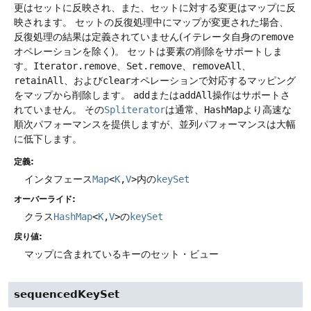
更はセットに反映され、また、セットに対する変更はマップに反
映されます。
セットの反復処理中にマップが変更された場合、
反復処理の結果は定義されていません(イテレータ自身の
remove
オペレーションを除く)。
セットは要素の削除をサポートしま
す。
Iterator.remove
、
Set.remove
、
removeAll
、
retainAll
、および
clear
オペレーションで対応するマッピング
をマップから削除します。
add
または
addAll
操作はサポートさ
れていません。
その
Spliterator
は通常、
HashMap
より高速な
順次パフォーマンスを提供しますが、並列パフォーマンスは大幅
に低下します。
定義:
インタフェース
Map
<
K
,
V
>
内の
keySet
オーバーライド:
クラス
HashMap
<
K
,
V
>
の
keySet
戻り値:
マップに含まれているキーのセット・ビュー
sequencedKeySet