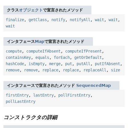
クラス
オブジェクト
で宣言されたメソッド
finalize
,
getClass
,
notify
,
notifyAll
,
wait
,
wait
,
wait
インタフェース
Map
で宣言されたメソッド
compute
,
computeIfAbsent
,
computeIfPresent
,
containsKey
,
equals
,
forEach
,
getOrDefault
,
hashCode
,
isEmpty
,
merge
,
put
,
putAll
,
putIfAbsent
,
remove
,
remove
,
replace
,
replace
,
replaceAll
,
size
インタフェースで宣言されたメソッド
SequencedMap
firstEntry
,
lastEntry
,
pollFirstEntry
,
pollLastEntry
コンストラクタの詳細