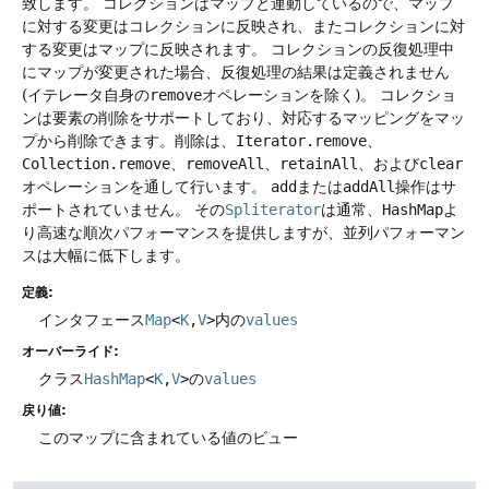
致します。
コレクションはマップと連動しているので、マップ
に対する変更はコレクションに反映され、またコレクションに対
する変更はマップに反映されます。
コレクションの反復処理中
にマップが変更された場合、反復処理の結果は定義されません
(イテレータ自身の
remove
オペレーションを除く)。
コレクショ
ンは要素の削除をサポートしており、対応するマッピングをマッ
プから削除できます。削除は、
Iterator.remove
、
Collection.remove
、
removeAll
、
retainAll
、および
clear
オペレーションを通して行います。
add
または
addAll
操作はサ
ポートされていません。
その
Spliterator
は通常、
HashMap
よ
り高速な順次パフォーマンスを提供しますが、並列パフォーマン
スは大幅に低下します。
定義:
インタフェース
Map
<
K
,
V
>
内の
values
オーバーライド:
クラス
HashMap
<
K
,
V
>
の
values
戻り値:
このマップに含まれている値のビュー