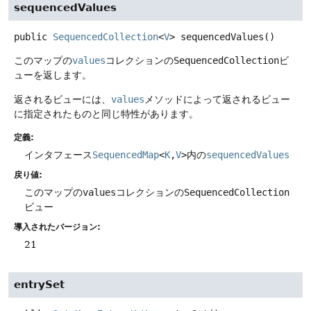
sequencedValues
public
SequencedCollection
<
V
>
sequencedValues
()
このマップの
values
コレクションの
SequencedCollection
ビ
ューを返します。
返されるビューには、
values
メソッドによって返されるビュー
に指定されたものと同じ特性があります。
定義:
インタフェース
SequencedMap
<
K
,
V
>
内の
sequencedValues
戻り値:
このマップの
values
コレクションの
SequencedCollection
ビュー
導入されたバージョン:
21
entrySet