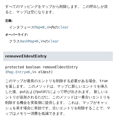
すべてのマッピングをマップから削除します。
この呼出しが戻
ると、マップは空になります。
定義:
インタフェース
Map
<
K
,
V
>
内の
clear
オーバーライド:
クラス
HashMap
<
K
,
V
>
の
clear
removeEldestEntry
protected
boolean
removeEldestEntry
(
Map.Entry
<
K
,
V
> eldest)
このマップが最長のエントリを削除する必要がある場合、
true
を返します。
このメソッドは、マップに新しいエントリを挿入
した後、
put
および
putAll
によって呼び出されます。
新しいエ
ントリが追加されるたびに、このメソッドは一番古いエントリを
削除する機会を実装側に提供します。
これは、マップがキャッ
シュを表す場合に有効です。古いエントリを削除することで、マ
ップはメモリー消費を低減できます。