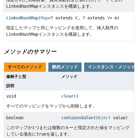
LinkedHashMap
インスタンスを構築します。
LinkedHashMap
(
Map
<? extends
K
, ? extends
V
> m)
指定したマップと同じマッピングを使用して、挿入順序の
LinkedHashMap
インスタンスを構築します。
メソッドのサマリー
すべてのメソッド
静的メソッド
インスタンス・メソッド
修飾子と型
メソッド
説明
void
clear
()
すべてのマッピングをマップから削除します。
boolean
containsValue
(
Object
value)
このマップが1つまたは複数のキーと指定された値をマッピング
している場合に
true
を返します。