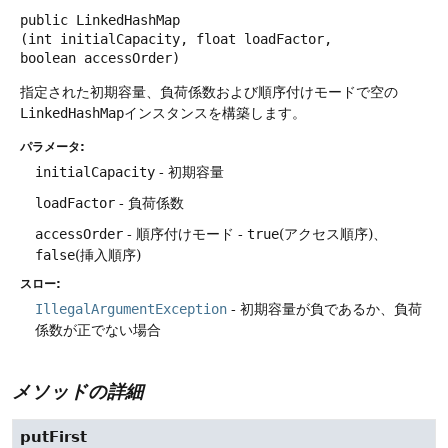
public
LinkedHashMap
(int initialCapacity, float loadFactor, 
boolean accessOrder)
指定された初期容量、負荷係数および順序付けモードで空の
LinkedHashMap
インスタンスを構築します。
パラメータ:
initialCapacity
- 初期容量
loadFactor
- 負荷係数
accessOrder
- 順序付けモード -
true
(アクセス順序)、
false
(挿入順序)
スロー:
IllegalArgumentException
- 初期容量が負であるか、負荷
係数が正でない場合
メソッドの詳細
putFirst