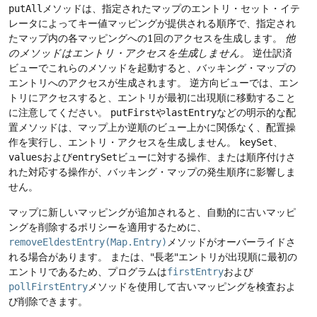
putAll
メソッドは、指定されたマップのエントリ・セット・イテ
レータによってキー値マッピングが提供される順序で、指定され
たマップ内の各マッピングへの1回のアクセスを生成します。
他
のメソッドはエントリ・アクセスを生成しません。
逆仕訳済
ビューでこれらのメソッドを起動すると、バッキング・マップの
エントリへのアクセスが生成されます。
逆方向ビューでは、エン
トリにアクセスすると、エントリが最初に出現順に移動すること
に注意してください。
putFirst
や
lastEntry
などの明示的な配
置メソッドは、マップ上か逆順のビュー上かに関係なく、配置操
作を実行し、エントリ・アクセスを生成しません。
keySet
、
values
および
entrySet
ビューに対する操作、または順序付けさ
れた対応する操作が、バッキング・マップの発生順序に影響しま
せん。
マップに新しいマッピングが追加されると、自動的に古いマッピ
ングを削除するポリシーを適用するために、
removeEldestEntry(Map.Entry)
メソッドがオーバーライドさ
れる場合があります。
または、"長老"エントリが出現順に最初の
エントリであるため、プログラムは
firstEntry
および
pollFirstEntry
メソッドを使用して古いマッピングを検査およ
び削除できます。