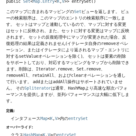
public
Set
<
Map.Entry
<
K
,
V
>>
entrySet
()
このマップに含まれるマッピングの
Set
ビューを返します。
ビュ
ーの検索順序は、このマップのエントリの検索順序に一致しま
す。
セットはマップと連動しているので、マップに対する変更
はセットに反映され、また、セットに対する変更はマップに反映
されます。
セットの反復処理中にマップが変更された場合、反
復処理の結果は定義されません(イテレータ自身の
remove
オペレ
ーション、またはイテレータにより返されるマップ・エントリに
対する
setValue
オペレーションを除く)。
セットは要素の削除
をサポートしており、対応するマッピングをマップから削除でき
ます。削除は、
Iterator.remove
、
Set.remove
、
removeAll
、
retainAll
、および
clear
オペレーションを通し
て行います。
add
または
addAll
操作はサポートされていませ
ん。
その
Spliterator
は通常、
HashMap
より高速な順次パフォ
ーマンスを提供しますが、並列パフォーマンスは大幅に低下しま
す。
定義:
インタフェース
Map
<
K
,
V
>
内の
entrySet
オーバーライド:
クラス
HashMap
<
K
,
V
>
の
entrySet