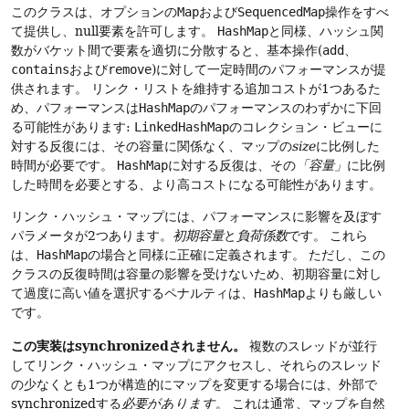
このクラスは、オプションの
Map
および
SequencedMap
操作をすべ
て提供し、null要素を許可します。
HashMap
と同様、ハッシュ関
数がバケット間で要素を適切に分散すると、基本操作(
add
、
contains
および
remove
)に対して一定時間のパフォーマンスが提
供されます。
リンク・リストを維持する追加コストが1つあるた
め、パフォーマンスは
HashMap
のパフォーマンスのわずかに下回
る可能性があります:
LinkedHashMap
のコレクション・ビューに
対する反復には、その容量に関係なく、マップの
size
に比例した
時間が必要です。
HashMap
に対する反復は、その
「容量」
に比例
した時間を必要とする、より高コストになる可能性があります。
リンク・ハッシュ・マップには、パフォーマンスに影響を及ぼす
パラメータが2つあります。
初期容量
と
負荷係数
です。
これら
は、
HashMap
の場合と同様に正確に定義されます。
ただし、この
クラスの反復時間は容量の影響を受けないため、初期容量に対し
て過度に高い値を選択するペナルティは、
HashMap
よりも厳しい
です。
この実装はsynchronizedされません。
複数のスレッドが並行
してリンク・ハッシュ・マップにアクセスし、それらのスレッド
の少なくとも1つが構造的にマップを変更する場合には、外部で
synchronizedする
必要があります
。
これは通常、マップを自然