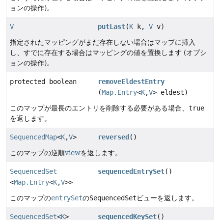
ョンの操作)。
V
putLast
(
K
k,
V
v)
指定されたマッピングがまだ存在しない場合はマップに挿入
し、すでに存在する場合はマッピングの値を置換します (オプシ
ョンの操作)。
protected boolean
removeEldestEntry
(
Map.Entry
<
K
,
V
> eldest)
このマップが最長のエントリを削除する必要がある場合、
true
を返します。
SequencedMap
<
K
,
V
>
reversed
()
このマップの逆順
view
を返します。
SequencedSet
sequencedEntrySet
()
<
Map.Entry
<
K
,
V
>>
このマップの
entrySet
の
SequencedSet
ビューを返します。
SequencedSet
<
K
>
sequencedKeySet
()