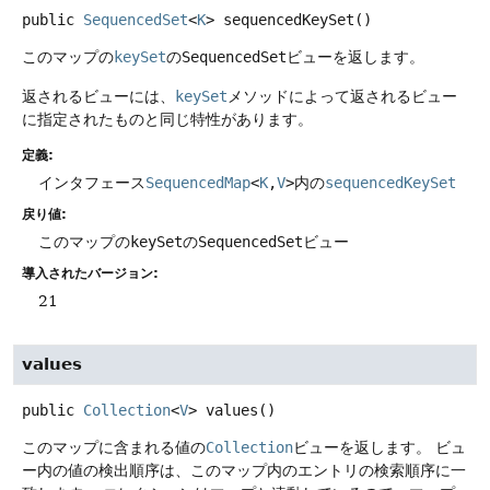
public
SequencedSet
<
K
>
sequencedKeySet
()
このマップの
keySet
の
SequencedSet
ビューを返します。
返されるビューには、
keySet
メソッドによって返されるビュー
に指定されたものと同じ特性があります。
定義:
インタフェース
SequencedMap
<
K
,
V
>
内の
sequencedKeySet
戻り値:
このマップの
keySet
の
SequencedSet
ビュー
導入されたバージョン:
21
values
public
Collection
<
V
>
values
()
このマップに含まれる値の
Collection
ビューを返します。
ビュ
ー内の値の検出順序は、このマップ内のエントリの検索順序に一