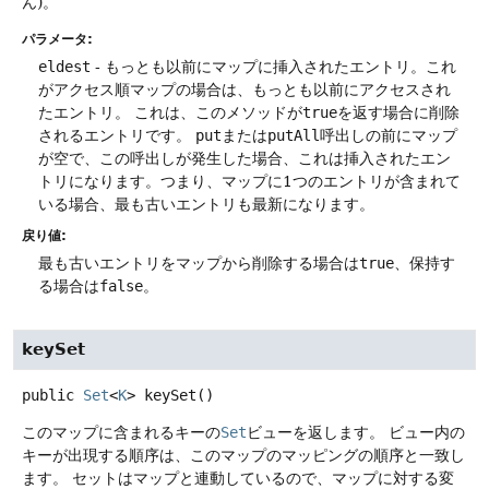
ん)。
パラメータ:
eldest
- もっとも以前にマップに挿入されたエントリ。これ
がアクセス順マップの場合は、もっとも以前にアクセスされ
たエントリ。
これは、このメソッドが
true
を返す場合に削除
されるエントリです。
put
または
putAll
呼出しの前にマップ
が空で、この呼出しが発生した場合、これは挿入されたエン
トリになります。つまり、マップに1つのエントリが含まれて
いる場合、最も古いエントリも最新になります。
戻り値:
最も古いエントリをマップから削除する場合は
true
、保持す
る場合は
false
。
keySet
public
Set
<
K
>
keySet
()
このマップに含まれるキーの
Set
ビューを返します。
ビュー内の
キーが出現する順序は、このマップのマッピングの順序と一致し
ます。
セットはマップと連動しているので、マップに対する変