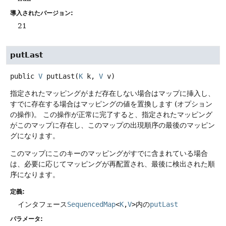
導入されたバージョン:
21
putLast
public
V
putLast
(
K
 k, 
V
 v)
指定されたマッピングがまだ存在しない場合はマップに挿入し、
すでに存在する場合はマッピングの値を置換します (オプション
の操作)。
この操作が正常に完了すると、指定されたマッピング
がこのマップに存在し、このマップの出現順序の最後のマッピン
グになります。
このマップにこのキーのマッピングがすでに含まれている場合
は、必要に応じてマッピングが再配置され、最後に検出された順
序になります。
定義:
インタフェース
SequencedMap
<
K
,
V
>
内の
putLast
パラメータ: