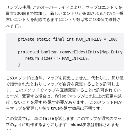
サンプル使用: このオーバーライドにより、マップはエントリを
最大100個まで増加し、新しいエントリが追加されるたびに一番
古いエントリを削除できます(エントリ数は常に100個で維持さ
れます)。
    private static final int MAX_ENTRIES = 100;

    protected boolean removeEldestEntry(Map.Entry eld
       return size() > MAX_ENTRIES;

このメソッドは通常、マップを変更しません。代わりに、戻り値
で指示されたとおりにマップが自身を変更することを許可しま
す。
このメソッドでマップを直接変更することは許可されてい
ますが、変更する場合は、
false
(マップがこれ以上の変更を試
行しないことを示す)を返す必要があります。
このメソッド内か
らマップを変更した後で
true
を返す効果は不明です。
この実装では、単に
false
を返します (このマップが通常のマッ
プのように動作するようにします - eldest要素は削除されませ