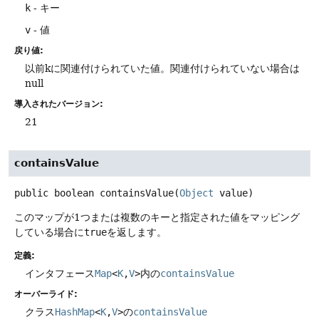
k
- キー
v
- 値
戻り値:
以前kに関連付けられていた値。関連付けられていない場合は
null
導入されたバージョン:
21
containsValue
public
boolean
containsValue
(
Object
 value)
このマップが1つまたは複数のキーと指定された値をマッピング
している場合に
true
を返します。
定義:
インタフェース
Map
<
K
,
V
>
内の
containsValue
オーバーライド:
クラス
HashMap
<
K
,
V
>
の
containsValue