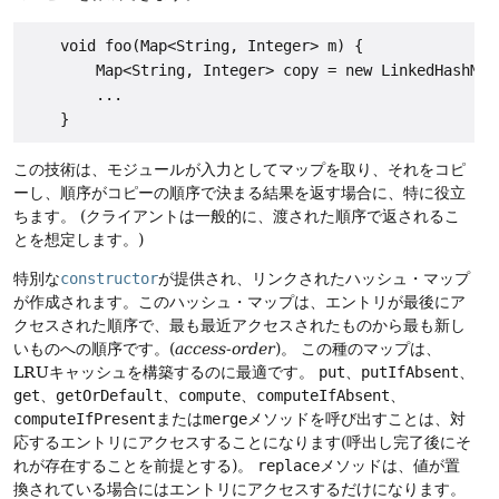
    void foo(Map<String, Integer> m) {

        Map<String, Integer> copy = new LinkedHashMap<
        ...

この技術は、モジュールが入力としてマップを取り、それをコピ
ーし、順序がコピーの順序で決まる結果を返す場合に、特に役立
ちます。
(クライアントは一般的に、渡された順序で返されるこ
とを想定します。)
特別な
constructor
が提供され、リンクされたハッシュ・マップ
が作成されます。このハッシュ・マップは、エントリが最後にア
クセスされた順序で、最も最近アクセスされたものから最も新し
いものへの順序です。(
access-order
)。
この種のマップは、
LRUキャッシュを構築するのに最適です。
put
、
putIfAbsent
、
get
、
getOrDefault
、
compute
、
computeIfAbsent
、
computeIfPresent
または
merge
メソッドを呼び出すことは、対
応するエントリにアクセスすることになります(呼出し完了後にそ
れが存在することを前提とする)。
replace
メソッドは、値が置
換されている場合にはエントリにアクセスするだけになります。