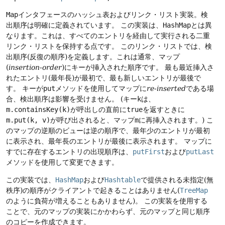
Map
インタフェースのハッシュ表およびリンク・リスト実装。検
出順序は明確に定義されています。
この実装は、
HashMap
とは異
なります。これは、すべてのエントリを経由して実行される二重
リンク・リストを保持する点です。
このリンク・リストでは、検
出順序(反復の順序)を定義します。これは通常、マップ
(
insertion-order
)にキーが挿入された順序です。
最も最近挿入さ
れたエントリ(最年長)が最初で、最も新しいエントリが最後で
す。
キーが
put
メソッドを使用してマップに
re-inserted
である場
合、検出順序は影響を受けません。
(キー
k
は、
m.containsKey(k)
が呼出しの直前に
true
を返すときに
m.put(k, v)
が呼び出されると、マップ
m
に再挿入されます。)
こ
のマップの逆順のビューは逆の順序で、最年少のエントリが最初
に表示され、最年長のエントリが最後に表示されます。
マップに
すでに存在するエントリの出現順序は、
putFirst
および
putLast
メソッドを使用して変更できます。
この実装では、
HashMap
および
Hashtable
で提供される未指定(無
秩序)の順序がクライアントで起きることはありません(
TreeMap
のように負荷が増えることもありません)。
この実装を使用する
ことで、元のマップの実装にかかわらず、元のマップと同じ順序
のコピーを作成できます。