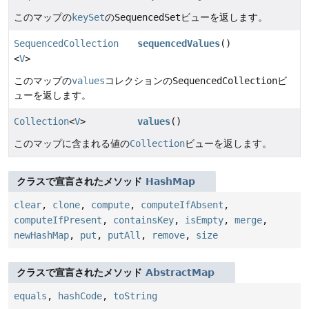
このマップの
keySet
の
SequencedSet
ビューを返します。
SequencedCollection
sequencedValues
()
<
V
>
このマップの
values
コレクションの
SequencedCollection
ビ
ューを返します。
Collection
<
V
>
values
()
このマップに含まれる値の
Collection
ビューを返します。
クラスで宣言されたメソッド
HashMap
clear
,
clone
,
compute
,
computeIfAbsent
,
computeIfPresent
,
containsKey
,
isEmpty
,
merge
,
newHashMap
,
put
,
putAll
,
remove
,
size
クラスで宣言されたメソッド
AbstractMap
equals
,
hashCode
,
toString