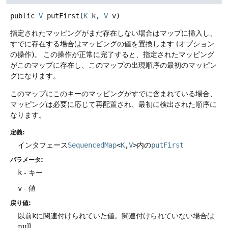
public
V
putFirst
(
K
 k, 
V
 v)
指定されたマッピングがまだ存在しない場合はマップに挿入し、
すでに存在する場合はマッピングの値を置換します (オプション
の操作)。
この操作が正常に完了すると、指定されたマッピング
がこのマップに存在し、このマップの出現順序の最初のマッピン
グになります。
このマップにこのキーのマッピングがすでに含まれている場合、
マッピングは必要に応じて再配置され、最初に検出された順序に
なります。
定義:
インタフェース
SequencedMap
<
K
,
V
>
内の
putFirst
パラメータ:
k
- キー
v
- 値
戻り値:
以前kに関連付けられていた値。関連付けられていない場合は
null