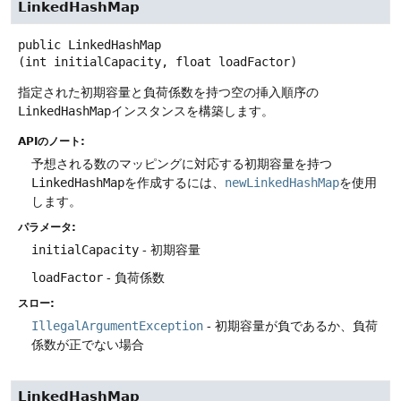
LinkedHashMap
public
LinkedHashMap
(int initialCapacity, float loadFactor)
指定された初期容量と負荷係数を持つ空の挿入順序の
LinkedHashMap
インスタンスを構築します。
APIのノート:
予想される数のマッピングに対応する初期容量を持つ
LinkedHashMap
を作成するには、
newLinkedHashMap
を使用
します。
パラメータ:
initialCapacity
- 初期容量
loadFactor
- 負荷係数
スロー:
IllegalArgumentException
- 初期容量が負であるか、負荷
係数が正でない場合
LinkedHashMap