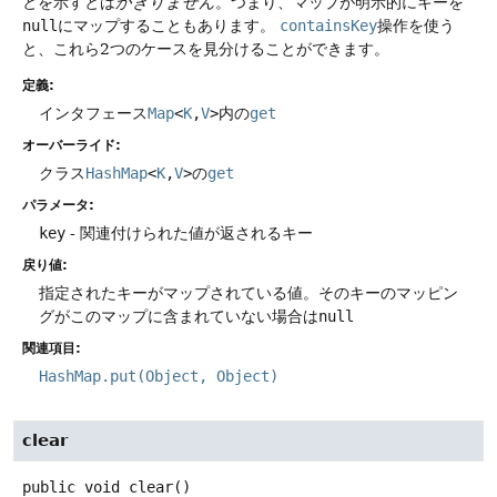
とを示すとは
かぎりません
。つまり、マップが明示的にキーを
null
にマップすることもあります。
containsKey
操作を使う
と、これら2つのケースを見分けることができます。
定義:
インタフェース
Map
<
K
,
V
>
内の
get
オーバーライド:
クラス
HashMap
<
K
,
V
>
の
get
パラメータ:
key
- 関連付けられた値が返されるキー
戻り値:
指定されたキーがマップされている値。そのキーのマッピン
グがこのマップに含まれていない場合は
null
関連項目:
HashMap.put(Object, Object)
clear
public
void
clear
()