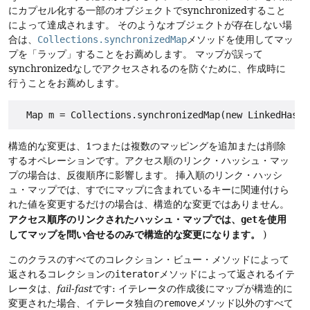
にカプセル化する一部のオブジェクトでsynchronizedすること
によって達成されます。
そのようなオブジェクトが存在しない場
合は、
Collections.synchronizedMap
メソッドを使用してマッ
プを「ラップ」することをお薦めします。
マップが誤って
synchronizedなしでアクセスされるのを防ぐために、作成時に
行うことをお薦めします。
  Map m = Collections.synchronizedMap(new LinkedHashM
構造的な変更は、1つまたは複数のマッピングを追加または削除
するオペレーションです。アクセス順のリンク・ハッシュ・マッ
プの場合は、反復順序に影響します。
挿入順のリンク・ハッシ
ュ・マップでは、すでにマップに含まれているキーに関連付けら
れた値を変更するだけの場合は、構造的な変更ではありません。
アクセス順序のリンクされたハッシュ・マップでは、
を使用
get
してマップを問い合せるのみで構造的な変更になります。
)
このクラスのすべてのコレクション・ビュー・メソッドによって
返されるコレクションの
iterator
メソッドによって返されるイテ
レータは、
fail-fast
です: イテレータの作成後にマップが構造的に
変更された場合、イテレータ独自の
remove
メソッド以外のすべて