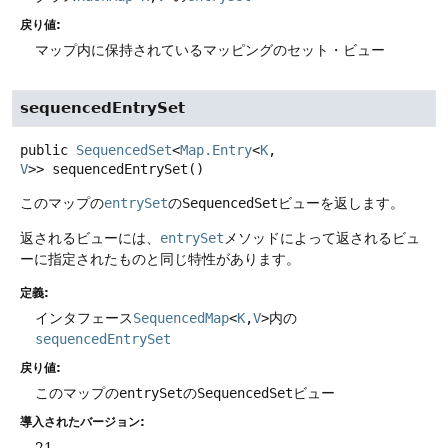
戻り値:
マップ内に保持されているマッピングのセット・ビュー
sequencedEntrySet
public
SequencedSet
<
Map.Entry
<
K
,
V
>>
sequencedEntrySet
()
このマップの
entrySet
の
SequencedSet
ビューを返します。
返されるビューには、
entrySet
メソッドによって返されるビュ
ーに指定されたものと同じ特性があります。
定義:
インタフェース
SequencedMap
<
K
,
V
>
内の
sequencedEntrySet
戻り値:
このマップの
entrySet
の
SequencedSet
ビュー
導入されたバージョン:
21