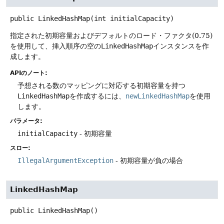
public
LinkedHashMap
(int initialCapacity)
指定された初期容量およびデフォルトのロード・ファクタ(0.75)
を使用して、挿入順序の空の
LinkedHashMap
インスタンスを作
成します。
APIのノート:
予想される数のマッピングに対応する初期容量を持つ
LinkedHashMap
を作成するには、
newLinkedHashMap
を使用
します。
パラメータ:
initialCapacity
- 初期容量
スロー:
IllegalArgumentException
- 初期容量が負の場合
LinkedHashMap
public
LinkedHashMap
()