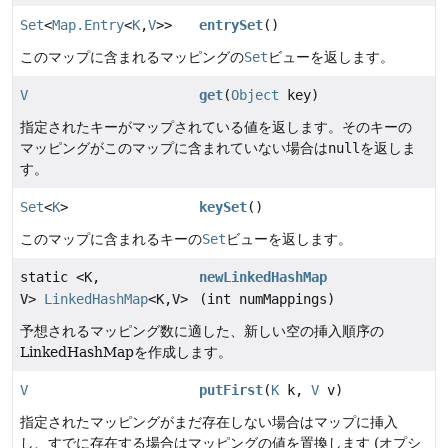
Set
<
Map.Entry
<
K
,
V
>>
entrySet
()
このマップに含まれるマッピングの
Set
ビューを返します。
V
get
(
Object
key)
指定されたキーがマップされている値を返します。そのキーの
マッピングがこのマップに含まれていない場合は
null
を返しま
す。
Set
<
K
>
keySet
()
このマップに含まれるキーの
Set
ビューを返します。
static <K,
newLinkedHashMap
V>
LinkedHashMap
<K,
V>
(int numMappings)
予想されるマッピング数に適した、新しい空の挿入順序の
LinkedHashMapを作成します。
V
putFirst
(
K
k,
V
v)
指定されたマッピングがまだ存在しない場合はマップに挿入
し、すでに存在する場合はマッピングの値を置換します (オプシ