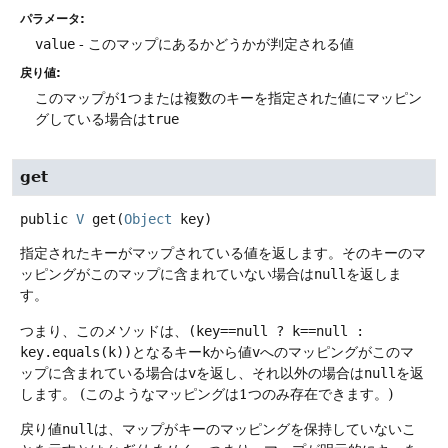
パラメータ:
value
- このマップにあるかどうかが判定される値
戻り値:
このマップが1つまたは複数のキーを指定された値にマッピン
グしている場合は
true
get
public
V
get
(
Object
 key)
指定されたキーがマップされている値を返します。そのキーのマ
ッピングがこのマップに含まれていない場合は
null
を返しま
す。
つまり、このメソッドは、
(key==null ? k==null :
key.equals(k))
となるキー
k
から値
v
へのマッピングがこのマ
ップに含まれている場合は
v
を返し、それ以外の場合は
null
を返
します。
(このようなマッピングは1つのみ存在できます。)
戻り値
null
は、マップがキーのマッピングを保持していないこ