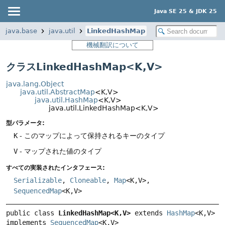
Java SE 25 & JDK 25
java.base
java.util
LinkedHashMap
機械翻訳について
クラスLinkedHashMap<K,
V>
java.lang.Object
java.util.AbstractMap
<K,
V>
java.util.HashMap
<K,
V>
java.util.LinkedHashMap<K,
V>
型パラメータ:
K
- このマップによって保持されるキーのタイプ
V
- マップされた値のタイプ
すべての実装されたインタフェース:
Serializable
,
Cloneable
,
Map
<K,
V>,
SequencedMap
<K,
V>
public class 
LinkedHashMap<K,
V>
extends 
HashMap
<K,
V> 
implements 
SequencedMap
<K,
V>