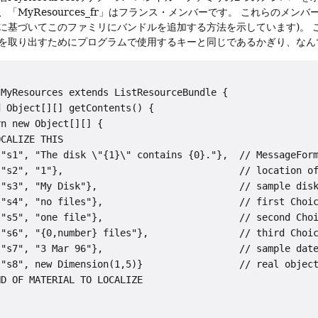
「MyResources_fr」はフランス・メンバーです。
これらのメンバ
に基づいてこのファミリにバンドルを追加する方法を示しています)。
を取り出すためにプログラムで使用するキーと同じであるかぎり、なん
MyResources extends ListResourceBundle {

 Object[][] getContents() {

n new Object[][] {

CALIZE THIS

"s1", "The disk \"{1}\" contains {0}."},  // MessageForm
"s2", "1"},                               // location of
"s3", "My Disk"},                         // sample disk
"s4", "no files"},                        // first Choic
"s5", "one file"},                        // second Choi
"s6", "{0,number} files"},                // third Choic
"s7", "3 Mar 96"},                        // sample date
"s8", new Dimension(1,5)}                 // real object
D OF MATERIAL TO LOCALIZE
