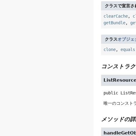
クラスで宣言さ
clearCache
,
c
getBundle
,
ge
クラス
オブジェ
clone
,
equals
コンストラク
ListResourc
public
ListRe
唯一のコンスト
メソッドの詳
handleGetOb