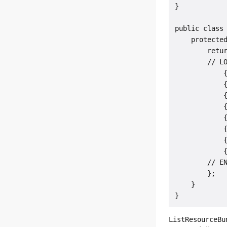
}

public class 
    protected
        retur
        // LO
            {
            {
            {
            {
            {
            {
            {
            {
        // EN
        };

    }

ListResourceBu