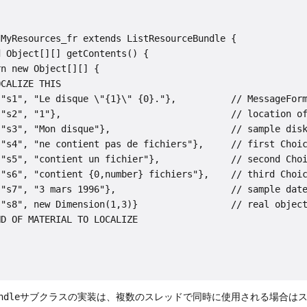
MyResources_fr extends ListResourceBundle {

 Object[][] getContents() {

n new Object[][] {

CALIZE THIS

"s1", "Le disque \"{1}\" {0}."},          // MessageForm
"s2", "1"},                               // location of
"s3", "Mon disque"},                      // sample disk
"s4", "ne contient pas de fichiers"},     // first Choic
"s5", "contient un fichier"},             // second Choi
"s6", "contient {0,number} fichiers"},    // third Choic
"s7", "3 mars 1996"},                     // sample date
"s8", new Dimension(1,3)}                 // real object
D OF MATERIAL TO LOCALIZE

ndle
サブクラスの実装は、複数のスレッドで同時に使用される場合は