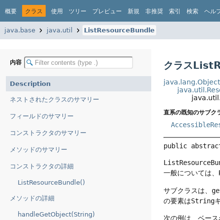
概要
クラス
使用
ツリー
プレビュー
新規
非推奨
索引
検索
ヘル
java.base
java.util
ListResourceBundle
内容
クラスListR
java.lang.Objec
Description
java.util.R
java.uti
ネストされたクラスのサマリー
直系の既知のサブクラ
フィールドのサマリー
AccessibleRe
コンストラクタのサマリー
public abstrac
メソッドのサマリー
ListResourceBu
コンストラクタの詳細
一般については、
ListResourceBundle()
サブクラスは、
ge
メソッドの詳細
の要素は
String
handleGetObject(String)
次の
例
は、ベース