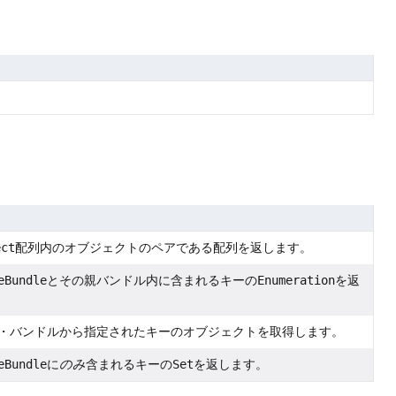
ect
配列内のオブジェクトのペアである配列を返します。
eBundle
とその親バンドル内に含まれるキーの
Enumeration
を返
・バンドルから指定されたキーのオブジェクトを取得します。
eBundle
に
のみ
含まれるキーの
Set
を返します。