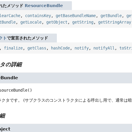
れたメソッド
ResourceBundle
learCache
,
containsKey
,
getBaseBundleName
,
getBundle
,
ge
tBundle
,
getLocale
,
getObject
,
getString
,
getStringArray
クト
で宣言されたメソッド
,
finalize
,
getClass
,
hashCode
,
notify
,
notifyAll
,
toStr
タの詳細
eBundle
sourceBundle
()
ラクタです。
(サブクラスのコンストラクタによる呼出し用で、通常は暗
細
ject