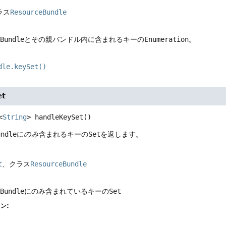
ラス
ResourceBundle
eBundle
とその親バンドル内に含まれるキーの
Enumeration
。
dle.keySet()
et
<
String
>
handleKeySet
()
undle
に
のみ
含まれるキーの
Set
を返します。
t
、クラス
ResourceBundle
eBundle
にのみ含まれているキーの
Set
ン: