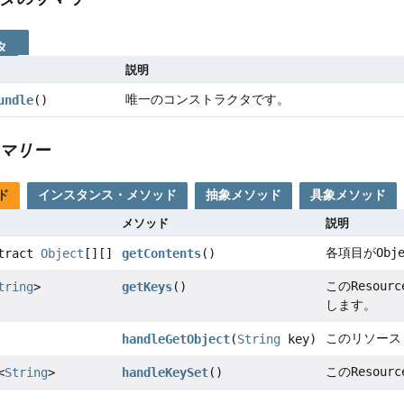
タ
説明
唯一のコンストラクタです。
undle
()
マリー
ド
インスタンス・メソッド
抽象メソッド
具象メソッド
メソッド
説明
各項目が
Obj
stract
Object
[][]
getContents
()
この
Resourc
tring
>
getKeys
()
します。
このリソース
handleGetObject
(
String
key)
この
Resourc
<
String
>
handleKeySet
()