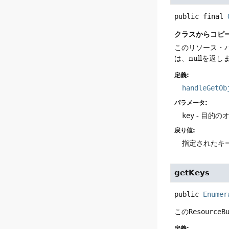
public final
クラスからコピ
このリソース・
は、nullを返し
定義:
handleGetOb
パラメータ:
key
- 目的の
戻り値:
指定されたキー
getKeys
public
Enumer
この
ResourceB
定義: