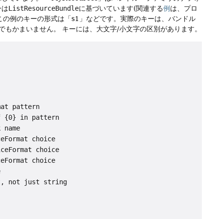
ーは
ListResourceBundle
に基づいています(関連する
例
は、プロ
この例のキーの形式は「s1」などです。実際のキーは、バンドル
でもかまいません。
キーには、大文字/小文字の区別があります。
at pattern

 {0} in pattern

 name

eFormat choice

ceFormat choice

eFormat choice



, not just string
