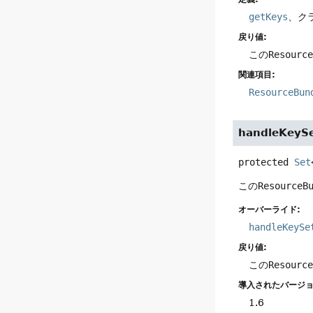
getKeys
、ク
戻り値:
この
Resourc
関連項目:
ResourceBun
handleKeyS
protected
Set
この
ResourceB
オーバーライド:
handleKeySe
戻り値:
この
Resourc
導入されたバージョ
1.6