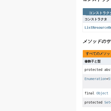
コンストラク
コンストラクタ
ListResourceB
メソッドのサ
すべてのメソッ
修飾子と型
protected ab
Enumeration
<
S
final
Object
protected
Set