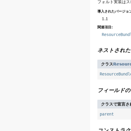
フォルト実装はス
導入されたバージョン
1.1
関連項目:
ResourceBund
ネストされた
クラス
Resour
ResourceBundl
フィールドの
クラスで宣言さ
parent
コンストラク