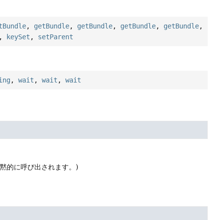
tBundle
,
getBundle
,
getBundle
,
getBundle
,
getBundle
,
,
keySet
,
setParent
ing
,
wait
,
wait
,
wait
黙的に呼び出されます。)