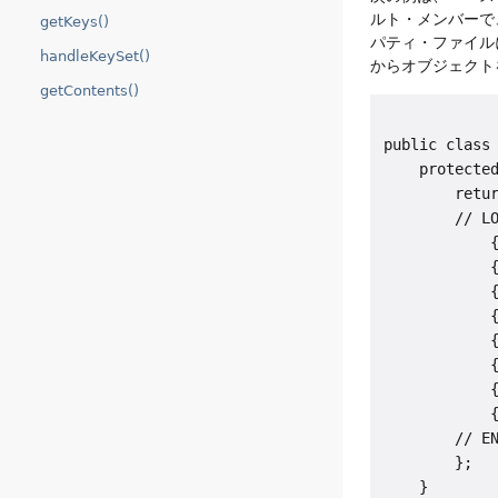
ルト・メンバーで、
getKeys()
パティ・ファイル
handleKeySet()
からオブジェクト
getContents()
public class 
    protected
        retur
        // LO
            {
            {
            {
            {
            {
            {
            {
            {
        // EN
        };

    }
