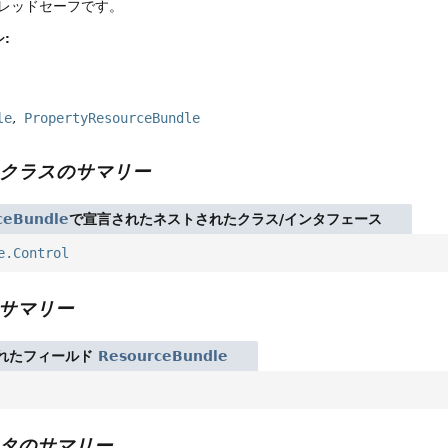
レッドセーフです。
:
le
PropertyResourceBundle
クラスのサマリー
ceBundle
で宣言されたネストされたクラス/インタフェース
e.Control
サマリー
れたフィールド
ResourceBundle
タのサマリー