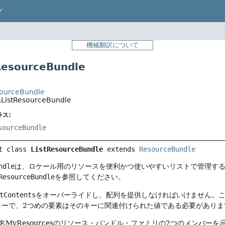
プ
機械翻訳について
esourceBundle
t
esourceBundle
l.ListResourceBundle
ス:
sourceBundle
t class 
ListResourceBundle
extends 
ResourceBundle
ndle
は、ロケール用のリソースを便利かつ使いやすいリストで管理す
ResourceBundle
を参照してください。
tContents
をオーバーライドし、配列を提供しなければいけません。
キーで、2つめの要素はそのキーに関連付けられた値である必要がありま
名MyResourcesのリソース・バンドル・ファミリの2つのメンバーを