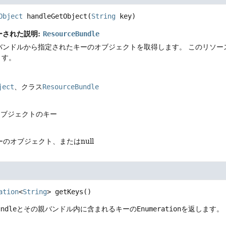
Object
handleGetObject
(
String
 key)
ーされた説明:
ResourceBundle
バンドルから指定されたキーのオブジェクトを取得します。
このリソー
ます。
ject
、クラス
ResourceBundle
オブジェクトのキー
のオブジェクト、またはnull
ation
<
String
>
getKeys
()
undle
とその親バンドル内に含まれるキーの
Enumeration
を返します。