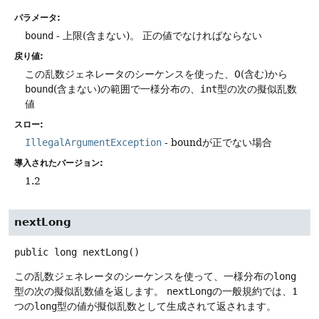
パラメータ:
bound
- 上限(含まない)。
正の値でなければならない
戻り値:
この乱数ジェネレータのシーケンスを使った、0(含む)から
bound
(含まない)の範囲で一様分布の、
int
型の次の擬似乱数
値
スロー:
IllegalArgumentException
- boundが正でない場合
導入されたバージョン:
1.2
nextLong
public
long
nextLong
()
この乱数ジェネレータのシーケンスを使って、一様分布の
long
型の次の擬似乱数値を返します。
nextLong
の一般規約では、1
つの
long
型の値が擬似乱数として生成されて返されます。