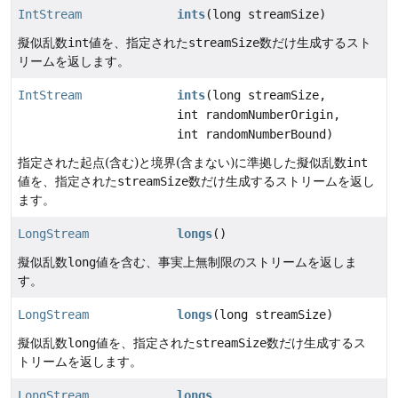
IntStream
ints
(long streamSize)
擬似乱数
int
値を、指定された
streamSize
数だけ生成するスト
リームを返します。
IntStream
ints
(long streamSize,
int randomNumberOrigin,
int randomNumberBound)
指定された起点(含む)と境界(含まない)に準拠した擬似乱数
int
値を、指定された
streamSize
数だけ生成するストリームを返し
ます。
LongStream
longs
()
擬似乱数
long
値を含む、事実上無制限のストリームを返しま
す。
LongStream
longs
(long streamSize)
擬似乱数
long
値を、指定された
streamSize
数だけ生成するス
トリームを返します。
LongStream
longs