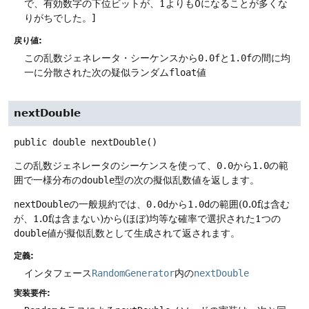
で、有効数字の下位ビットが、1よりも0になることが多くな
りがちでした。]
戻り値:
この乱数ジェネレータ・シーケンスから
0.0f
と
1.0f
の間に均
一に分散された次の疑似ランダム
float
値
nextDouble
public
double
nextDouble
()
この乱数ジェネレータのシーケンスを使って、
0.0
から
1.0
の範
囲で一様分布の
double
型の次の擬似乱数値を返します。
nextDouble
の一般規約では、
0.0d
から
1.0d
の範囲(0.0fは含む
が、1.0fは含まない)から(ほぼ)均等な確率で選択された1つの
double
値が擬似乱数として生成されて返されます。
定義:
インタフェース
RandomGenerator
内の
nextDouble
実装要件: