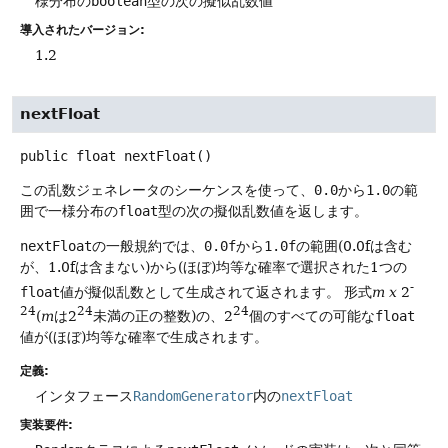
様分布の
boolean
型の次の擬似乱数値
導入されたバージョン:
1.2
nextFloat
public
float
nextFloat
()
この乱数ジェネレータのシーケンスを使って、
0.0
から
1.0
の範
囲で一様分布の
float
型の次の擬似乱数値を返します。
nextFloat
の一般規約では、
0.0f
から
1.0f
の範囲(0.0fは含む
が、1.0fは含まない)から(ほぼ)均等な確率で選択された1つの
-
float
値が擬似乱数として生成されて返されます。
形式
m x
2
24
24
24
(
m
は2
未満の正の整数)の、2
個のすべての可能な
float
値が(ほぼ)均等な確率で生成されます。
定義:
インタフェース
RandomGenerator
内の
nextFloat
実装要件: