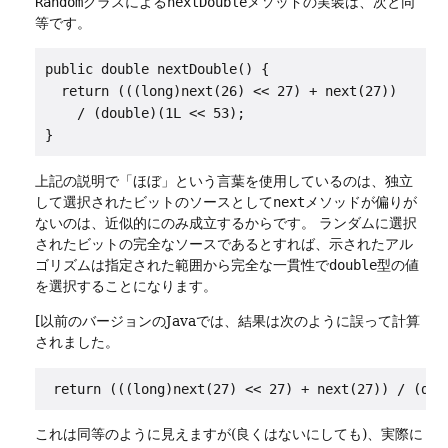
Random
クラスによる
nextDouble
メソッドの実装は、次と同
等です。
public double nextDouble() {

  return (((long)next(26) << 27) + next(27))

    / (double)(1L << 53);

}
上記の説明で「ほぼ」という言葉を使用しているのは、独立
して選択されたビットのソースとして
next
メソッドが偏りが
ないのは、近似的にのみ成立するからです。
ランダムに選択
されたビットの完全なソースであるとすれば、示されたアル
ゴリズムは指定された範囲から完全な一貫性で
double
型の値
を選択することになります。
[以前のバージョンのJavaでは、結果は次のように誤って計算
されました。
return (((long)next(27) << 27) + next(27)) / (dou
これは同等のように見えますが(良くはないにしても)、実際に