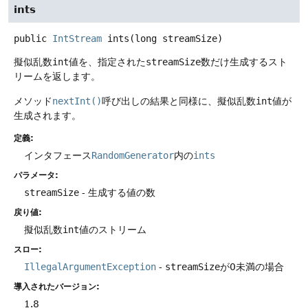
ints
public
IntStream
ints
(long streamSize)
擬似乱数
int
値を、指定された
streamSize
数だけ生成するスト
リームを返します。
メソッド
nextInt()
呼び出しの結果と同様に、擬似乱数
int
値が
生成されます。
定義:
インタフェース
RandomGenerator
内の
ints
パラメータ:
streamSize
- 生成する値の数
戻り値:
擬似乱数
int
値のストリーム
スロー:
IllegalArgumentException
-
streamSize
が0未満の場合
導入されたバージョン:
1.8