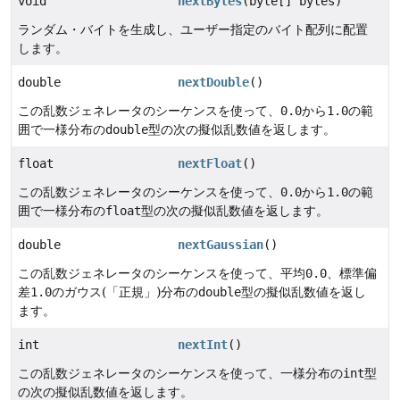
void
nextBytes
(byte[] bytes)
ランダム・バイトを生成し、ユーザー指定のバイト配列に配置
します。
double
nextDouble
()
この乱数ジェネレータのシーケンスを使って、
0.0
から
1.0
の範
囲で一様分布の
double
型の次の擬似乱数値を返します。
float
nextFloat
()
この乱数ジェネレータのシーケンスを使って、
0.0
から
1.0
の範
囲で一様分布の
float
型の次の擬似乱数値を返します。
double
nextGaussian
()
この乱数ジェネレータのシーケンスを使って、平均
0.0
、標準偏
差
1.0
のガウス(「正規」)分布の
double
型の擬似乱数値を返し
ます。
int
nextInt
()
この乱数ジェネレータのシーケンスを使って、一様分布の
int
型
の次の擬似乱数値を返します。