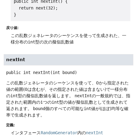
public int nextInt() {

  return next(32);

}
戻り値:
この乱数ジェネレータのシーケンスを使って生成された、一
様分布の
int
型の次の擬似乱数値
nextInt
public
int
nextInt
(int bound)
この乱数ジェネレータのシーケンスを使って、0から指定された
値の範囲(0は含むが、その指定された値は含まない)で一様分布
の
int
型の擬似乱数値を返します。
nextInt
の一般規約では、指
定された範囲内の1つの
int
型の値が擬似乱数として生成されて
返されます。
bound
個のすべての可能な
int
値が(ほぼ)均等な確
率で生成されます。
定義:
インタフェース
RandomGenerator
内の
nextInt