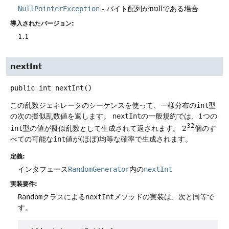
NullPointerException
- バイト配列がnullである場合
導入されたバージョン:
1.1
nextInt
public
int
nextInt
()
この乱数ジェネレータのシーケンスを使って、一様分布の
int
型
の次の擬似乱数値を返します。
nextInt
の一般規約では、1つの
32
int
型の値が擬似乱数として生成されて返されます。
2
個のす
べての可能な
int
値が(ほぼ)均等な確率で生成されます。
定義:
インタフェース
RandomGenerator
内の
nextInt
実装要件:
Random
クラスによる
nextInt
メソッドの実装は、次と同等で
す。