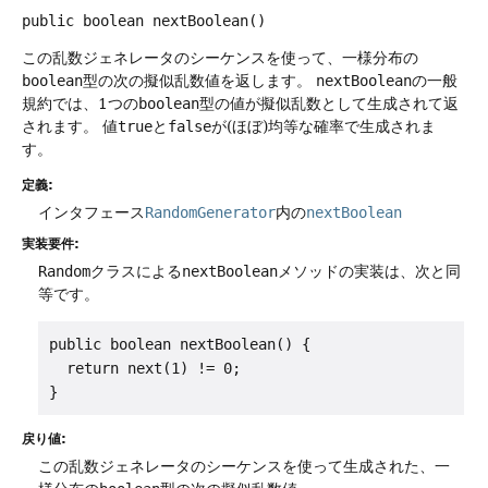
public
boolean
nextBoolean
()
この乱数ジェネレータのシーケンスを使って、一様分布の
boolean
型の次の擬似乱数値を返します。
nextBoolean
の一般
規約では、1つの
boolean
型の値が擬似乱数として生成されて返
されます。
値
true
と
false
が(ほぼ)均等な確率で生成されま
す。
定義:
インタフェース
RandomGenerator
内の
nextBoolean
実装要件:
Random
クラスによる
nextBoolean
メソッドの実装は、次と同
等です。
public boolean nextBoolean() {

  return next(1) != 0;

}
戻り値:
この乱数ジェネレータのシーケンスを使って生成された、一