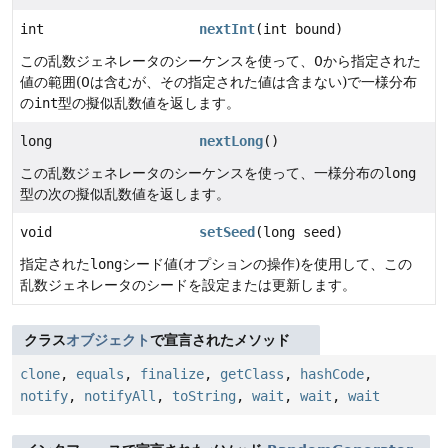
int
nextInt
(int bound)
この乱数ジェネレータのシーケンスを使って、0から指定された
値の範囲(0は含むが、その指定された値は含まない)で一様分布
の
int
型の擬似乱数値を返します。
long
nextLong
()
この乱数ジェネレータのシーケンスを使って、一様分布の
long
型の次の擬似乱数値を返します。
void
setSeed
(long seed)
指定された
long
シード値(オプションの操作)を使用して、この
乱数ジェネレータのシードを設定または更新します。
クラス
オブジェクト
で宣言されたメソッド
clone
,
equals
,
finalize
,
getClass
,
hashCode
,
notify
,
notifyAll
,
toString
,
wait
,
wait
,
wait