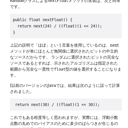
Random
クラスによる
nextFloat
メソッドの実装は、次と同等
です。
public float nextFloat() {

  return next(24) / ((float)(1 << 24));

}
上記の説明で「ほぼ」という言葉を使用しているのは、next
メソッドが単にほとんど無関係に選択されたビットの中立的
なソースだからです。
ランダムに選択されたビットの完全な
ソースであるとすれば、示されたアルゴリズムは指定された
範囲から完全な一貫性で
float
型の値を選択することになりま
す。
[以前のバージョンのJavaでは、結果は次のように誤って計算
されました。
return next(30) / ((float)(1 << 30));
これでもある程度等しく思われますが、実際には、浮動小数
点数の丸めでのバイアスのために多少のばらつきが生じるの