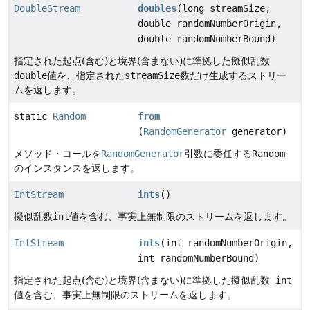
DoubleStream
doubles
(long streamSize,
double randomNumberOrigin,
double randomNumberBound)
指定された起点(含む)と境界(含まない)に準拠した擬似乱数
double
値を、指定された
streamSize
数だけ生成するストリー
ムを返します。
static
Random
from
(
RandomGenerator
generator)
メソッド・コールを
RandomGenerator
引数に委任する
Random
のインスタンスを返します。
IntStream
ints
()
擬似乱数
int
値を含む、事実上無制限のストリームを返します。
IntStream
ints
(int randomNumberOrigin,
int randomNumberBound)
指定された起点(含む)と境界(含まない)に準拠した擬似乱数
int
値を含む、事実上無制限のストリームを返します。