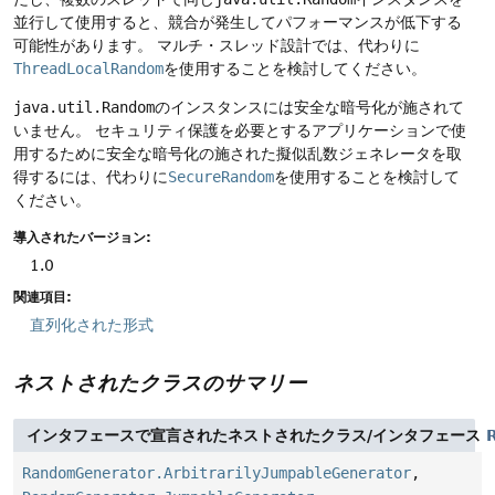
並行して使用すると、競合が発生してパフォーマンスが低下する
可能性があります。
マルチ・スレッド設計では、代わりに
ThreadLocalRandom
を使用することを検討してください。
java.util.Random
のインスタンスには安全な暗号化が施されて
いません。
セキュリティ保護を必要とするアプリケーションで使
用するために安全な暗号化の施された擬似乱数ジェネレータを取
得するには、代わりに
SecureRandom
を使用することを検討して
ください。
導入されたバージョン:
1.0
関連項目:
直列化された形式
ネストされたクラスのサマリー
インタフェースで宣言されたネストされたクラス/インタフェース
RandomGenerator.ArbitrarilyJumpableGenerator
,