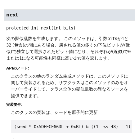
next
protected
int
next
(int bits)
次の擬似乱数を生成します。
このメソッドは、引数
bits
が
1
と
32
(包含)の間にある場合、戻される値の多くの下位ビットが(近
似)で独立して選択されたビット値になり、それぞれが(近似)で
0
または
1
になる可能性も同様に高い
int
値を返します。
APIのノート:
このクラスの他のランダム生成メソッドは、このメソッドに
関して実装されるため、サブクラスはこのメソッドのみをオ
ーバーライドして、クラス全体の疑似乱数の異なるソースを
提供できます。
実装要件:
このクラスの実装は、シードを原子的に更新
(seed * 0x5DEECE66DL + 0xBL) & ((1L << 48) - 1)