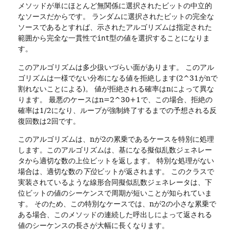
メソッドが単にほとんど無関係に選択されたビットの中立的
なソースだからです。
ランダムに選択されたビットの完全な
ソースであるとすれば、示されたアルゴリズムは指定された
範囲から完全な一貫性で
int
型の値を選択することになりま
す。
このアルゴリズムは多少扱いづらい面があります。
このアル
ゴリズムは一様でない分布になる値を拒絶します(2^31がnで
割れないことによる)。
値が拒絶される確率はnによって異な
ります。
最悪のケースはn=2^30+1で、この場合、拒絶の
確率は1/2になり、ループが強制終了するまでの予想される反
復回数は2回です。
このアルゴリズムは、nが2の累乗であるケースを特別に処理
します。このアルゴリズムは、基になる擬似乱数ジェネレー
タから適切な数の上位ビットを返します。
特別な処理がない
場合は、適切な数の
下位
ビットが返されます。
このクラスで
実装されているような線形合同擬似乱数ジェネレータは、下
位ビットの値のシーケンスで周期が短いことが知られていま
す。
そのため、この特別なケースでは、nが2の小さな累乗で
ある場合、このメソッドの連続した呼出しによって返される
値のシーケンスの長さが大幅に長くなります。