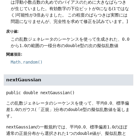
は浮動小数点数の丸めでのバイアスのために大きなばらつき
が生じていました。有効数字の下位ビットが0になる(1ではな
く)可能性が3倍ありました。
この程度のばらつきは実際には
問題になりませんが、完全性を求めて修正を試みています。]
戻り値:
この乱数ジェネレータのシーケンスを使って生成された、
0.0
から
1.0
の範囲の一様分布の
double
型の次の擬似乱数値
関連項目:
Math.random()
nextGaussian
public
double
nextGaussian
()
この乱数ジェネレータのシーケンスを使って、平均
0.0
、標準偏
差
1.0
のガウス(「正規」)分布の
double
型の擬似乱数値を返しま
す。
nextGaussian
の一般規約では、平均
0.0
、標準偏差
1.0
のほぼ
通常の正規分布から選択された1つの
double
値が、擬似乱数と