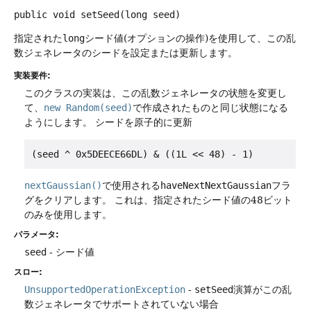
public
void
setSeed
(long seed)
指定された
long
シード値(オプションの操作)を使用して、この乱
数ジェネレータのシードを設定または更新します。
実装要件:
このクラスの実装は、この乱数ジェネレータの状態を変更し
て、
new Random(seed)
で作成されたものと同じ状態になる
ようにします。
シードを原子的に更新
(seed ^ 0x5DEECE66DL) & ((1L << 48) - 1)
nextGaussian()
で使用される
haveNextNextGaussian
フラ
グをクリアします。
これは、指定されたシード値の48ビット
のみを使用します。
パラメータ:
seed
- シード値
スロー:
UnsupportedOperationException
-
setSeed
演算がこの乱
数ジェネレータでサポートされていない場合