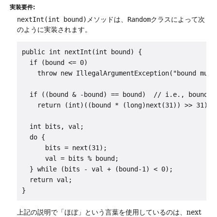
実装要件:
nextInt(int bound)
メソッドは、
Random
クラスによって次
のように実装されます。
public int nextInt(int bound) {

  if (bound <= 0)

    throw new IllegalArgumentException("bound must 
  if ((bound & -bound) == bound)  // i.e., bound is
    return (int)((bound * (long)next(31)) >> 31);

  int bits, val;

  do {

      bits = next(31);

      val = bits % bound;

  } while (bits - val + (bound-1) < 0);

  return val;

}
上記の説明で「ほぼ」という言葉を使用しているのは、next