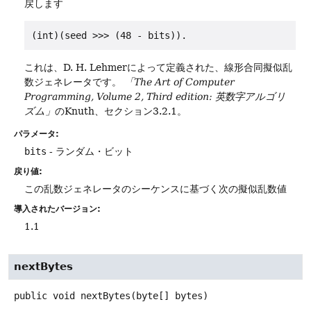
戻します
(int)(seed >>> (48 - bits))
.
これは、D. H. Lehmerによって定義された、線形合同擬似乱
数ジェネレータです。
「The Art of Computer
Programming, Volume 2, Third edition: 英数字アルゴリ
ズム」
のKnuth、セクション3.2.1。
パラメータ:
bits
- ランダム・ビット
戻り値:
この乱数ジェネレータのシーケンスに基づく次の擬似乱数値
導入されたバージョン:
1.1
nextBytes
public
void
nextBytes
(byte[] bytes)