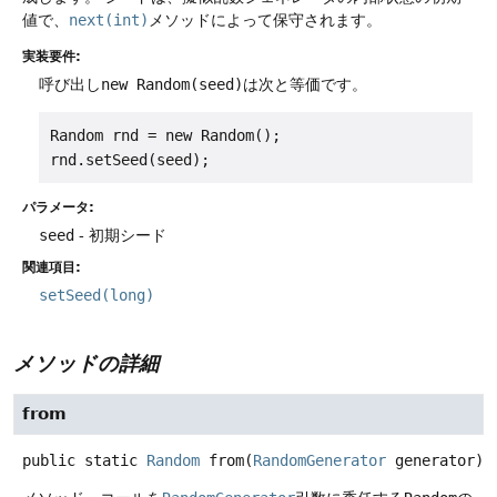
値で、
next(int)
メソッドによって保守されます。
実装要件:
呼び出し
new Random(seed)
は次と等価です。
Random rnd = new Random();

パラメータ:
seed
- 初期シード
関連項目:
setSeed(long)
メソッドの詳細
from
public static
Random
from
(
RandomGenerator
 generator)