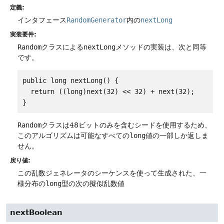
定義:
インタフェース
RandomGenerator
内の
nextLong
実装要件:
Random
クラスによる
nextLong
メソッドの実装は、次と同等
です。
public long nextLong() {

  return ((long)next(32) << 32) + next(32);

}
Random
クラスは48ビットのみを含むシードを使用するため、
このアルゴリズムは可能なすべての
long
値の一部しか返しま
せん。
戻り値:
この乱数ジェネレータのシーケンスを使って生成された、一
様分布の
long
型の次の擬似乱数値
nextBoolean