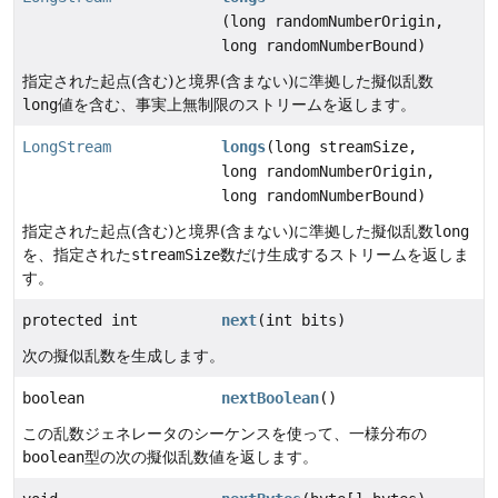
(long randomNumberOrigin,
long randomNumberBound)
指定された起点(含む)と境界(含まない)に準拠した擬似乱数
long
値を含む、事実上無制限のストリームを返します。
LongStream
longs
(long streamSize,
long randomNumberOrigin,
long randomNumberBound)
指定された起点(含む)と境界(含まない)に準拠した擬似乱数
long
を、指定された
streamSize
数だけ生成するストリームを返しま
す。
protected int
next
(int bits)
次の擬似乱数を生成します。
boolean
nextBoolean
()
この乱数ジェネレータのシーケンスを使って、一様分布の
boolean
型の次の擬似乱数値を返します。