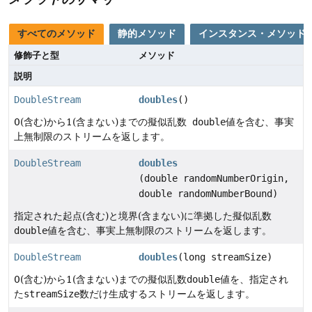
すべてのメソッド
静的メソッド
インスタンス・メソッド
修飾子と型
メソッド
説明
DoubleStream
doubles
()
0(含む)から1(含まない)までの擬似乱数
double
値を含む、事実
上無制限のストリームを返します。
DoubleStream
doubles
(double randomNumberOrigin,
double randomNumberBound)
指定された起点(含む)と境界(含まない)に準拠した擬似乱数
double
値を含む、事実上無制限のストリームを返します。
DoubleStream
doubles
(long streamSize)
0(含む)から1(含まない)までの擬似乱数
double
値を、指定され
た
streamSize
数だけ生成するストリームを返します。