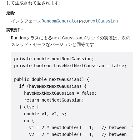
して生成されて返されます。
定義:
インタフェース
RandomGenerator
内の
nextGaussian
実装要件:
Random
クラスによる
nextGaussian
メソッドの実装は、次の
スレッド・セーフなバージョンと同等です。
private double nextNextGaussian;

private boolean haveNextNextGaussian = false;

public double nextGaussian() {

  if (haveNextNextGaussian) {

    haveNextNextGaussian = false;

    return nextNextGaussian;

  } else {

    double v1, v2, s;

    do {

      v1 = 2 * nextDouble() - 1;   // between -1.0 
      v2 = 2 * nextDouble() - 1;   // between -1.0 