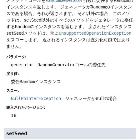
メソッド・コールを
RandomGenerator
引数に委任する
Random
の
インスタンスを返します。
ジェネレータが
Random
のインスタン
スである場合、それが返されます。
それ以外の場合、このメソ
ッドは、
setSeed
以外のすべてのメソッドをジェネレータに委任
する
Random
のインスタンスを返します。
戻されたインスタンス
setSeed
メソッドは、常に
UnsupportedOperationException
をスローします。
返されるインスタンスは直列化可能ではあり
ません。
パラメータ:
generator
-
RandomGenerator
コールの委任先
戻り値:
委任
Random
インスタンス
スロー:
NullPointerException
- ジェネレータがnullの場合
導入されたバージョン:
19
setSeed