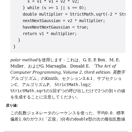
      s = v1 * v1 + v2 * v2;

    } while (s >= 1 || s == 0);

    double multiplier = StrictMath.sqrt(-2 * Strict
    nextNextGaussian = v2 * multiplier;

    haveNextNextGaussian = true;

    return v1 * multiplier;

  }

}
polar method
を使用します - これは、G. E. P.
Box、M. E.
Muller、およびG.
Marsaglia、Donald E.
「The Art of
Computer Programming, Volume 2, third edition: 英数字
アルゴリズム」
のKnuth、セクション3.4.1、サブセクショ
ンC、アルゴリズムP。
StrictMath.log
と
StrictMath.sqrt
の1回ずつの呼び出しだけで2つの別々の値
を生成することに注意してください。
戻り値:
この乱数ジェネレータのシーケンスを使った、平均
0.0
、標準
偏差
1.0
のガウス(「正規」)分布の
double
型の次の擬似乱数値