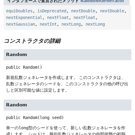
インタフェースで宣言されたメソッド
RandomGenerator
equiDoubles
,
isDeprecated
,
nextDouble
,
nextDouble
,
nextExponential
,
nextFloat
,
nextFloat
,
nextGaussian
,
nextInt
,
nextLong
,
nextLong
コンストラクタの詳細
Random
public
Random
()
新規乱数ジェネレータを作成します。
このコンストラクタは、
乱数ジェネレータのシードを、このコンストラクタの他の呼び出
しと区別可能な値に設定します。
Random
public
Random
(long seed)
単一の
long
型のシードを使って、新しい乱数ジェネレータを作
成します。
シードは、擬似乱数ジェネレータの内部状態の初期