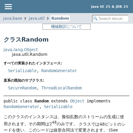
Java SE 25 & JDK 25
java.base
java.util
Random
機械翻訳について
クラスRandom
java.lang.Object
java.util.Random
すべての実装されたインタフェース:
Serializable
,
RandomGenerator
直系の既知のサブクラス:
SecureRandom
,
ThreadLocalRandom
public class 
Random
extends 
Object
 implements 
RandomGenerator
, 
Serializable
このクラスのインスタンスは、擬似乱数のストリームの生成に使
48
用されます。その期間は2
のみです。
クラスでは48ビットのシ
ードを使い、このシードは線形合同法で変更されます。
(See