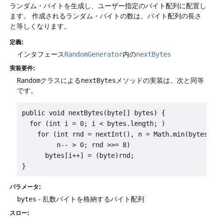
ランダム・バイトを生成し、ユーザー指定のバイト配列に配置し
ます。
作成されるランダム・バイトの数は、バイト配列の長さ
と等しくなります。
定義:
インタフェース
RandomGenerator
内の
nextBytes
実装要件:
Random
クラスによる
nextBytes
メソッドの実装は、次と同等
です。
public void nextBytes(byte[] bytes) {

  for (int i = 0; i < bytes.length; )

    for (int rnd = nextInt(), n = Math.min(bytes.le
         n-- > 0; rnd >>= 8)

      bytes[i++] = (byte)rnd;

}
パラメータ:
bytes
- 乱数バイトを格納するバイト配列
スロー: