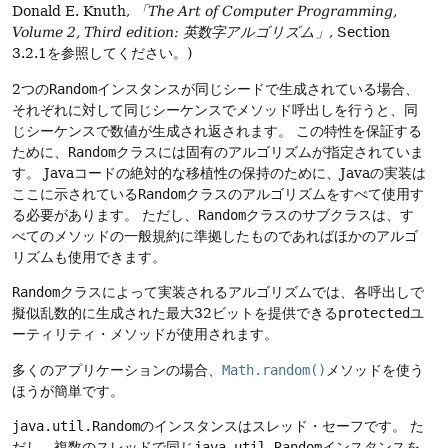
Donald E.
Knuth,
「The Art of Computer Programming,
Volume 2, Third edition: 英数字アルゴリズム」
, Section
3.2.1を参照してください。)
2つの
Random
インスタンスが同じシードで生成されている場合、
それぞれに対して同じシーケンスでメソッド呼出しを行うと、同
じシーケンスで数値が生成され返されます。
この特性を保証する
ために、
Random
クラスには固有のアルゴリズムが指定されていま
す。
Javaコードの絶対的な移植性の保持のために、Javaの実装は
ここに示されている
Random
クラスのアルゴリズムをすべて使用す
る必要があります。
ただし、
Random
クラスのサブクラスは、す
べてのメソッドの一般規約に準拠したものであればほかのアルゴ
リズムも使用できます。
Random
クラスによって実装されるアルゴリズムでは、各呼出しで
擬似乱数的に生成された最大32ビットを提供できる
protected
ユ
ーティリティ・メソッドが使用されます。
多くのアプリケーションの場合、
Math.random()
メソッドを使う
ほうが簡単です。
java.util.Random
のインスタンスはスレッド・セーフです。
た
だし、複数のスレッドで同じ
java.util.Random
インスタンスを