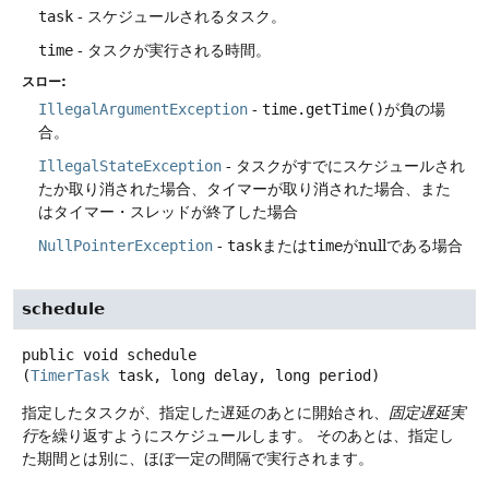
task
- スケジュールされるタスク。
time
- タスクが実行される時間。
スロー:
IllegalArgumentException
-
time.getTime()
が負の場
合。
IllegalStateException
- タスクがすでにスケジュールされ
たか取り消された場合、タイマーが取り消された場合、また
はタイマー・スレッドが終了した場合
NullPointerException
-
task
または
time
がnullである場合
schedule
public
void
schedule
(
TimerTask
 task, long delay, long period)
指定したタスクが、指定した遅延のあとに開始され、
固定遅延実
行
を繰り返すようにスケジュールします。
そのあとは、指定し
た期間とは別に、ほぼ一定の間隔で実行されます。