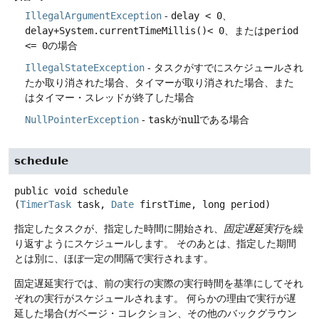
IllegalArgumentException
-
delay < 0
、
delay+System.currentTimeMillis()< 0
、または
period
<= 0
の場合
IllegalStateException
- タスクがすでにスケジュールされ
たか取り消された場合、タイマーが取り消された場合、また
はタイマー・スレッドが終了した場合
NullPointerException
-
task
がnullである場合
schedule
public
void
schedule
(
TimerTask
 task, 
Date
 firstTime, long period)
指定したタスクが、指定した時間に開始され、
固定遅延実行
を繰
り返すようにスケジュールします。
そのあとは、指定した期間
とは別に、ほぼ一定の間隔で実行されます。
固定遅延実行では、前の実行の実際の実行時間を基準にしてそれ
ぞれの実行がスケジュールされます。
何らかの理由で実行が遅
延した場合(ガベージ・コレクション、その他のバックグラウン