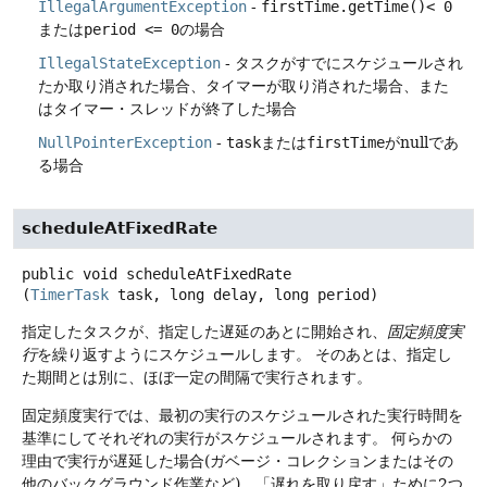
IllegalArgumentException
-
firstTime.getTime()< 0
または
period <= 0
の場合
IllegalStateException
- タスクがすでにスケジュールされ
たか取り消された場合、タイマーが取り消された場合、また
はタイマー・スレッドが終了した場合
NullPointerException
-
task
または
firstTime
がnullであ
る場合
scheduleAtFixedRate
public
void
scheduleAtFixedRate
(
TimerTask
 task, long delay, long period)
指定したタスクが、指定した遅延のあとに開始され、
固定頻度実
行
を繰り返すようにスケジュールします。
そのあとは、指定し
た期間とは別に、ほぼ一定の間隔で実行されます。
固定頻度実行では、最初の実行のスケジュールされた実行時間を
基準にしてそれぞれの実行がスケジュールされます。
何らかの
理由で実行が遅延した場合(ガベージ・コレクションまたはその
他のバックグラウンド作業など)、「遅れを取り戻す」ために2つ