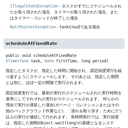
IllegalStateException
- タスクがすでにスケジュールされ
たか取り消された場合、タイマーが取り消された場合、また
はタイマー・スレッドが終了した場合
NullPointerException
-
task
がnullである場合
scheduleAtFixedRate
public
void
scheduleAtFixedRate
(
TimerTask
 task, 
Date
 firstTime, long period)
指定したタスクが、指定した時間に開始され、
固定頻度実行
を繰
り返すようにスケジュールします。
そのあとは、指定した期間
とは別に、ほぼ一定の間隔で実行されます。
固定頻度実行では、最初の実行のスケジュールされた実行時間を
基準にしてそれぞれの実行がスケジュールされます。
何らかの
理由で実行が遅延した場合(ガベージ・コレクションまたはその
他のバックグラウンド作業など)、「遅れを取り戻す」ために2つ
以上の実行が連続して行われます。
長時間実行では、実行頻度
は、指定した期間(
Object.wait(long)
の基礎となるシステ