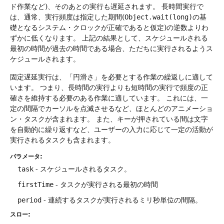
ド作業など)、そのあとの実行も遅延されます。
長時間実行で
は、通常、実行頻度は指定した期間(
Object.wait(long)
の基
礎となるシステム・クロックが正確であると仮定)の逆数よりわ
ずかに低くなります。
上記の結果として、スケジュールされる
最初の時間が過去の時間である場合、ただちに実行されるようス
ケジュールされます。
固定遅延実行は、「円滑さ」を必要とする作業の繰返しに適して
います。
つまり、長時間の実行よりも短時間の実行で頻度の正
確さを維持する必要のある作業に適しています。
これには、一
定の間隔でカーソルを点滅させるなど、ほとんどのアニメーショ
ン・タスクが含まれます。
また、キーが押されている間は文字
を自動的に繰り返すなど、ユーザーの入力に応じて一定の活動が
実行されるタスクも含まれます。
パラメータ:
task
- スケジュールされるタスク。
firstTime
- タスクが実行される最初の時間
period
- 連続するタスクが実行されるミリ秒単位の間隔。
スロー: