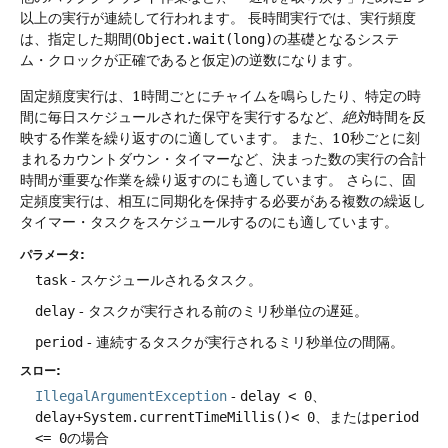
以上の実行が連続して行われます。
長時間実行では、実行頻度
は、指定した期間(
Object.wait(long)
の基礎となるシステ
ム・クロックが正確であると仮定)の逆数になります。
固定頻度実行は、1時間ごとにチャイムを鳴らしたり、特定の時
間に毎日スケジュールされた保守を実行するなど、
絶対
時間を反
映する作業を繰り返すのに適しています。
また、10秒ごとに刻
まれるカウントダウン・タイマーなど、決まった数の実行の合計
時間が重要な作業を繰り返すのにも適しています。
さらに、固
定頻度実行は、相互に同期化を保持する必要がある複数の繰返し
タイマー・タスクをスケジュールするのにも適しています。
パラメータ:
task
- スケジュールされるタスク。
delay
- タスクが実行される前のミリ秒単位の遅延。
period
- 連続するタスクが実行されるミリ秒単位の間隔。
スロー:
IllegalArgumentException
-
delay < 0
、
delay+System.currentTimeMillis()< 0
、または
period
<= 0
の場合