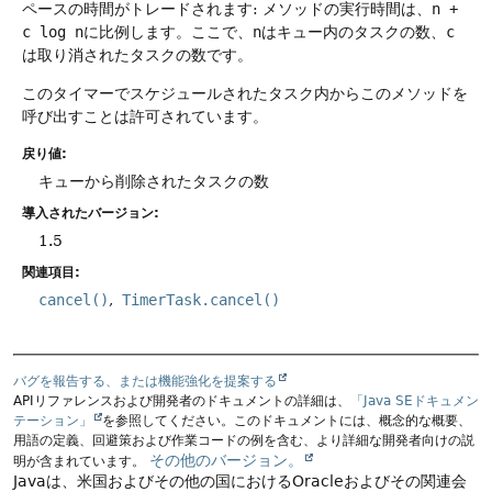
ペースの時間がトレードされます: メソッドの実行時間は、
n +
c log n
に比例します。ここで、
n
はキュー内のタスクの数、
c
は取り消されたタスクの数です。
このタイマーでスケジュールされたタスク内からこのメソッドを
呼び出すことは許可されています。
戻り値:
キューから削除されたタスクの数
導入されたバージョン:
1.5
関連項目:
cancel()
TimerTask.cancel()
バグを報告する、または機能強化を提案する
APIリファレンスおよび開発者のドキュメントの詳細は、
「Java SEドキュメン
テーション」
を参照してください。このドキュメントには、概念的な概要、
用語の定義、回避策および作業コードの例を含む、より詳細な開発者向けの説
その他のバージョン。
明が含まれています。
Javaは、米国およびその他の国におけるOracleおよびその関連会