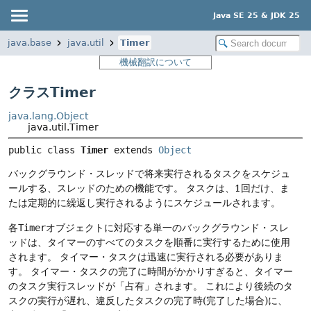
Java SE 25 & JDK 25
java.base
java.util
Timer
機械翻訳について
クラスTimer
java.lang.Object
java.util.Timer
public class 
Timer
extends 
Object
バックグラウンド・スレッドで将来実行されるタスクをスケジュ
ールする、スレッドのための機能です。
タスクは、1回だけ、ま
たは定期的に繰返し実行されるようにスケジュールされます。
各
Timer
オブジェクトに対応する単一のバックグラウンド・スレ
ッドは、タイマーのすべてのタスクを順番に実行するために使用
されます。
タイマー・タスクは迅速に実行される必要がありま
す。
タイマー・タスクの完了に時間がかかりすぎると、タイマー
のタスク実行スレッドが「占有」されます。
これにより後続のタ
スクの実行が遅れ、違反したタスクの完了時(完了した場合)に、