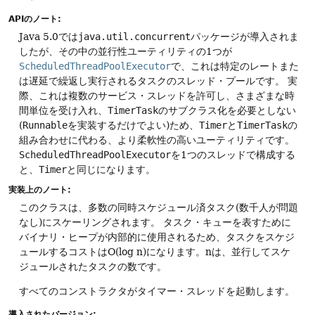
APIのノート:
Java 5.0では
java.util.concurrent
パッケージが導入されま
したが、その中の並行性ユーティリティの1つが
ScheduledThreadPoolExecutor
で、これは特定のレートまた
は遅延で繰返し実行されるタスクのスレッド・プールです。
実
際、これは複数のサービス・スレッドを許可し、さまざまな時
間単位を受け入れ、
TimerTask
のサブクラス化を必要としない
(
Runnable
を実装するだけでよい)ため、
Timer
と
TimerTask
の
組み合わせに代わる、より柔軟性の高いユーティリティです。
ScheduledThreadPoolExecutor
を1つのスレッドで構成する
と、
Timer
と同じになります。
実装上のノート:
このクラスは、多数の同時スケジュール済タスク(数千人が問題
なし)にスケーリングされます。
タスク・キューを表すために
バイナリ・ヒープが内部的に使用されるため、タスクをスケジ
ュールするコストはO(log n)になります。nは、並行してスケ
ジュールされたタスクの数です。
すべてのコンストラクタがタイマー・スレッドを起動します。
導入されたバージョン: