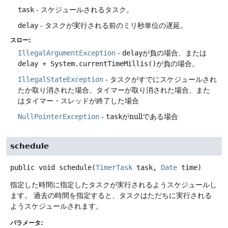
task
- スケジュールされるタスク。
delay
- タスクが実行される前のミリ秒単位の遅延。
スロー:
IllegalArgumentException
-
delay
が負の場合、または
delay + System.currentTimeMillis()
が負の場合。
IllegalStateException
- タスクがすでにスケジュールされ
たか取り消された場合、タイマーが取り消された場合、また
はタイマー・スレッドが終了した場合
NullPointerException
-
task
がnullである場合
schedule
public
void
schedule
(
TimerTask
 task, 
Date
 time)
指定した時間に指定したタスクが実行されるようスケジュールし
ます。
過去の時間を指定すると、タスクはただちに実行される
ようスケジュールされます。
パラメータ: