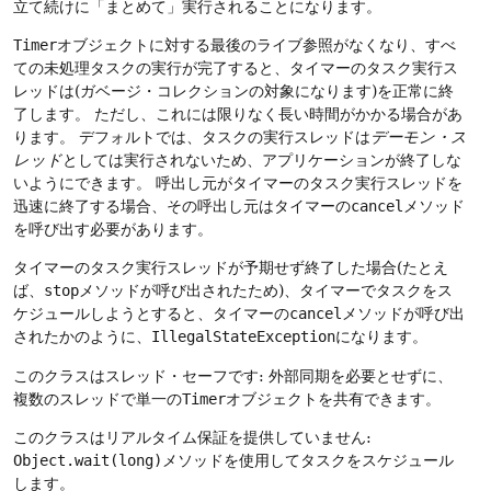
立て続けに「まとめて」実行されることになります。
Timer
オブジェクトに対する最後のライブ参照がなくなり、すべ
ての未処理タスクの実行が完了すると、タイマーのタスク実行ス
レッドは(ガベージ・コレクションの対象になります)を正常に終
了します。
ただし、これには限りなく長い時間がかかる場合があ
ります。
デフォルトでは、タスクの実行スレッドは
デーモン・ス
レッド
としては実行されないため、アプリケーションが終了しな
いようにできます。
呼出し元がタイマーのタスク実行スレッドを
迅速に終了する場合、その呼出し元はタイマーの
cancel
メソッド
を呼び出す必要があります。
タイマーのタスク実行スレッドが予期せず終了した場合(たとえ
ば、
stop
メソッドが呼び出されたため)、タイマーでタスクをス
ケジュールしようとすると、タイマーの
cancel
メソッドが呼び出
されたかのように、
IllegalStateException
になります。
このクラスはスレッド・セーフです: 外部同期を必要とせずに、
複数のスレッドで単一の
Timer
オブジェクトを共有できます。
このクラスはリアルタイム保証を提供していません:
Object.wait(long)
メソッドを使用してタスクをスケジュール
します。