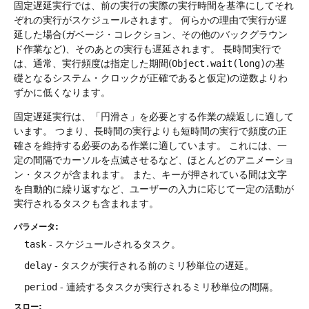
固定遅延実行では、前の実行の実際の実行時間を基準にしてそれ
ぞれの実行がスケジュールされます。
何らかの理由で実行が遅
延した場合(ガベージ・コレクション、その他のバックグラウン
ド作業など)、そのあとの実行も遅延されます。
長時間実行で
は、通常、実行頻度は指定した期間(
Object.wait(long)
の基
礎となるシステム・クロックが正確であると仮定)の逆数よりわ
ずかに低くなります。
固定遅延実行は、「円滑さ」を必要とする作業の繰返しに適して
います。
つまり、長時間の実行よりも短時間の実行で頻度の正
確さを維持する必要のある作業に適しています。
これには、一
定の間隔でカーソルを点滅させるなど、ほとんどのアニメーショ
ン・タスクが含まれます。
また、キーが押されている間は文字
を自動的に繰り返すなど、ユーザーの入力に応じて一定の活動が
実行されるタスクも含まれます。
パラメータ:
task
- スケジュールされるタスク。
delay
- タスクが実行される前のミリ秒単位の遅延。
period
- 連続するタスクが実行されるミリ秒単位の間隔。
スロー: