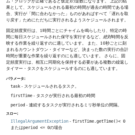
ム・クロックが正確であると仮定)の逆数になります。
上記の結
果として、スケジュールされる最初の時間が過去の時間である場
合、実行が「間に合わなかった」ものがあればすべて「遅れを取
り戻す」ためにただちに実行されるようスケジュールされます。
固定頻度実行は、1時間ごとにチャイムを鳴らしたり、特定の時
間に毎日スケジュールされた保守を実行するなど、
絶対
時間を反
映する作業を繰り返すのに適しています。
また、10秒ごとに刻
まれるカウントダウン・タイマーなど、決まった数の実行の合計
時間が重要な作業を繰り返すのにも適しています。
さらに、固
定頻度実行は、相互に同期化を保持する必要がある複数の繰返し
タイマー・タスクをスケジュールするのにも適しています。
パラメータ:
task
- スケジュールされるタスク。
firstTime
- タスクが実行される最初の時間
period
- 連続するタスクが実行されるミリ秒単位の間隔。
スロー:
IllegalArgumentException
-
firstTime.getTime()< 0
または
period <= 0
の場合