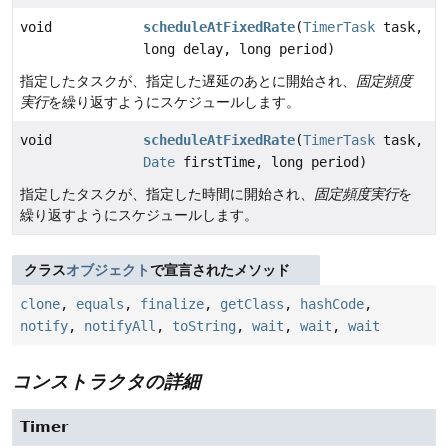
void
scheduleAtFixedRate
(
TimerTask
task,
long delay, long period)
指定したタスクが、指定した遅延のあとに開始され、
固定頻度
実行
を繰り返すようにスケジュールします。
void
scheduleAtFixedRate
(
TimerTask
task,
Date
firstTime, long period)
指定したタスクが、指定した時間に開始され、
固定頻度実行
を
繰り返すようにスケジュールします。
クラス
オブジェクト
で宣言されたメソッド
clone
,
equals
,
finalize
,
getClass
,
hashCode
,
notify
,
notifyAll
,
toString
,
wait
,
wait
,
wait
コンストラクタの詳細
Timer