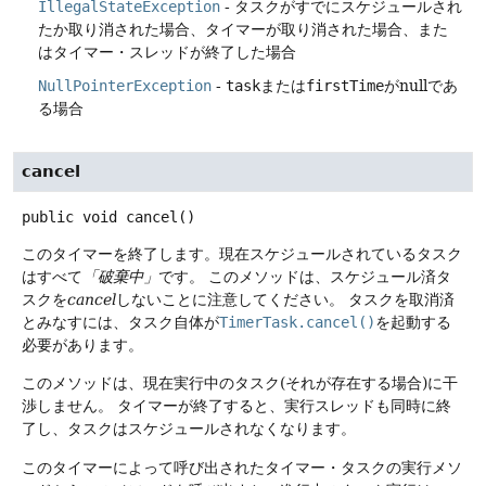
IllegalStateException
- タスクがすでにスケジュールされ
たか取り消された場合、タイマーが取り消された場合、また
はタイマー・スレッドが終了した場合
NullPointerException
-
task
または
firstTime
がnullであ
る場合
cancel
public
void
cancel
()
このタイマーを終了します。現在スケジュールされているタスク
はすべて
「破棄中」
です。
このメソッドは、スケジュール済タ
スクを
cancel
しないことに注意してください。
タスクを取消済
とみなすには、タスク自体が
TimerTask.cancel()
を起動する
必要があります。
このメソッドは、現在実行中のタスク(それが存在する場合)に干
渉しません。
タイマーが終了すると、実行スレッドも同時に終
了し、タスクはスケジュールされなくなります。
このタイマーによって呼び出されたタイマー・タスクの実行メソ