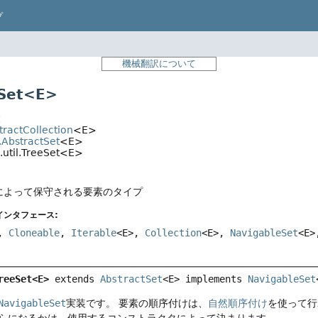
プ
機械翻訳について
Set<E>
t
stractCollection
<E>
l.AbstractSet
<E>
.util.TreeSet<E>
トによって保守される要素のタイプ
インタフェース:
,
Cloneable
,
Iterable
<E>,
Collection
<E>,
NavigableSet
<E
reeSet<E>
extends 
AbstractSet
<E> implements 
NavigableSet
NavigableSet
実装です。
要素の順序付けは、
自然順序付け
を使って行
らになるかは、使用するコンストラクタによって決まります。