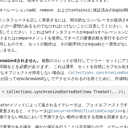
オペレーション(
add
、
remove
、および
contains
)に保証済みのlog(
インタフェースを正しく実装するには、明示的なコンパレータが提供さ
lsとの一貫性
のあるものでなければいけないことに注意してください。
(
照してください。)
これは
Set
インタフェースが
equals
オペレーション
ドまたは
compare
メソッドを使用してすべての要素比較を実行するので
同じものです。
セットの動作は、その順序付けがequalsと一貫性が
いません。
ronizedされません。
複数のスレッドが並行してツリー・セットにア
同期をとる
必要があります
。
これは通常、セットを自然にカプセル化する
うなオブジェクトが存在しない場合は、
Collections.synchronizedSo
が誤ってsynchronizedなしでアクセスされるのを防ぐために、作
 = Collections.synchronizedSortedSet(new TreeSet(...));
rator
メソッドによって返されるイテレータは、
フェイルファスト
です
変更されると、イテレータは
ConcurrentModificationException
を
測できない時点において予測できない動作が発生する危険を回避するた
行変更がある場合、確かな保証を行うことは不可能なので、イテレータ