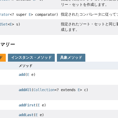
リー・セットを作成します。
指定されたコンパレータに従って
rator
<? super
E
> comparator)
指定されたソート・セットと同じ
dSet
<
E
> s)
成します。
マリー
ド
インスタンス・メソッド
具象メソッド
メソッド
add
(
E
e)
addAll
(
Collection
<? extends
E
> c)
addFirst
(
E
e)
addLast
(
E
e)