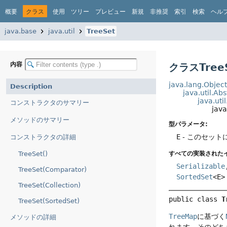
概要
クラス
使用
ツリー
プレビュー
新規
非推奨
索引
検索
ヘル
java.base
java.util
TreeSet
内容
クラスTree
java.lang.Objec
Description
java.util.Ab
java.uti
コンストラクタのサマリー
java
メソッドのサマリー
型パラメータ:
E
- このセッ
コンストラクタの詳細
TreeSet()
すべての実装された
Serializable
TreeSet(Comparator)
SortedSet
<E>
TreeSet(Collection)
public class 
T
TreeSet(SortedSet)
TreeMap
に基づく
メソッドの詳細
れます。そのどち