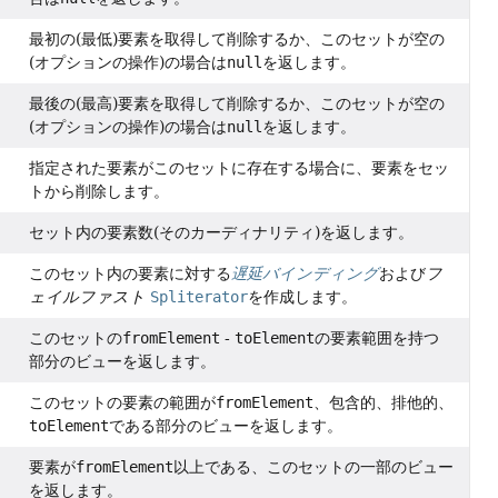
最初の(最低)要素を取得して削除するか、このセットが空の
(オプションの操作)の場合は
null
を返します。
最後の(最高)要素を取得して削除するか、このセットが空の
(オプションの操作)の場合は
null
を返します。
指定された要素がこのセットに存在する場合に、要素をセッ
トから削除します。
セット内の要素数(そのカーディナリティ)を返します。
このセット内の要素に対する
遅延バインディング
および
フ
ェイルファスト
Spliterator
を作成します。
このセットの
fromElement
-
toElement
の要素範囲を持つ
部分のビューを返します。
このセットの要素の範囲が
fromElement
、包含的、排他的、
toElement
である部分のビューを返します。
要素が
fromElement
以上である、このセットの一部のビュー
を返します。