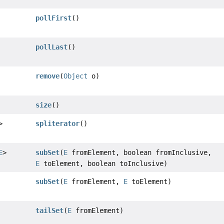
pollFirst
()
pollLast
()
remove
(
Object
o)
size
()
>
spliterator
()
E
>
subSet
(
E
fromElement, boolean fromInclusive,
E
toElement, boolean toInclusive)
subSet
(
E
fromElement,
E
toElement)
tailSet
(
E
fromElement)