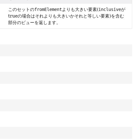
このセットの
fromElement
よりも大きい要素(
inclusive
が
trueの場合はそれよりも大きいかそれと等しい要素)を含む
部分のビューを返します。