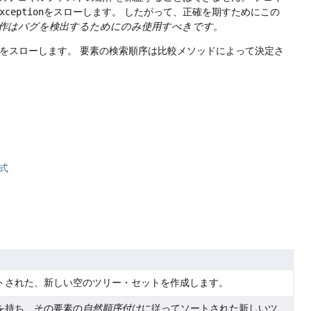
xception
をスローします。
したがって、正確を期すためにこの
作はバグを検出するためにのみ使用すべきです。
をスローします。
要素の検索順序は比較メソッドによって決定さ
式
トされた、新しい空のツリー・セットを作成します。
を持ち、その要素の
自然順序付け
に従ってソートされた新しいツ