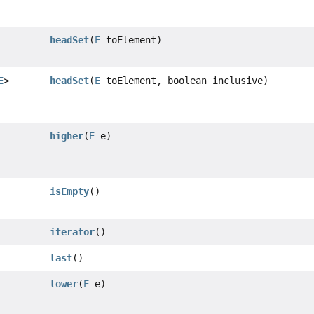
headSet
(
E
toElement)
E
>
headSet
(
E
toElement, boolean inclusive)
higher
(
E
e)
isEmpty
()
iterator
()
last
()
lower
(
E
e)