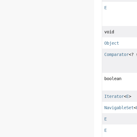
E
void
Object
Comparator
<?
boolean
Iterator
<
E
>
NavigableSet
<
E
E