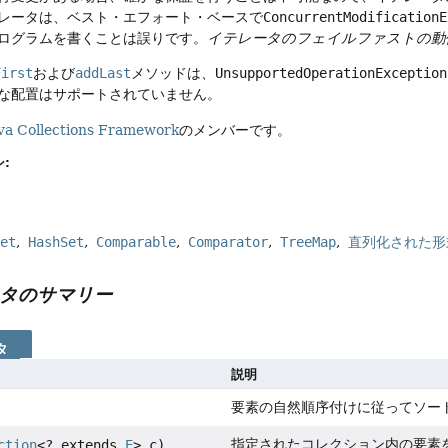
レータは、ベスト・エフォート・ベースで
ConcurrentModificationE
ログラムを書くことは誤りです。
イテレータのフェイルファストの動
First
および
addLast
メソッドは、
UnsupportedOperationException
な配置はサポートされていません。
va Collections Framework
のメンバーです。
:
Set
HashSet
Comparable
Comparator
TreeMap
直列化された形
タのサマリー
タ
説明
要素の自然順序付けに従ってソー
指定されたコレクション内の要素
ction
<? extends
E
> c)