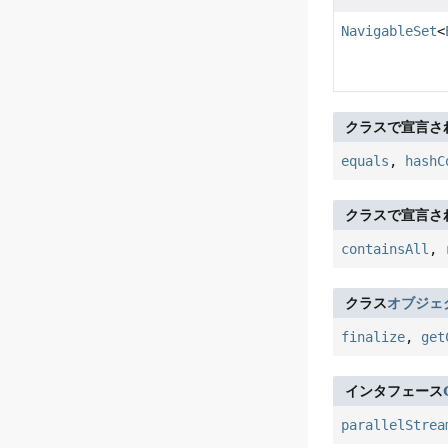
NavigableSet
<
クラスで宣言さ
equals
,
hashC
クラスで宣言さ
containsAll
,
クラス
オブジェ
finalize
,
get
インタフェース
parallelStrea