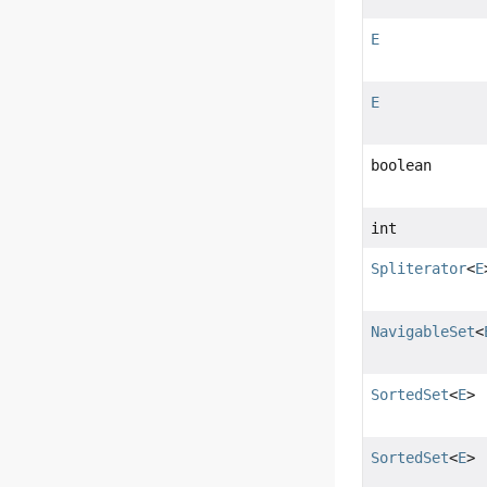
E
E
boolean
int
Spliterator
<
E
NavigableSet
<
SortedSet
<
E
>
SortedSet
<
E
>