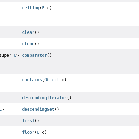
ceiling
(
E
e)
clear
()
clone
()
 super
E
>
comparator
()
contains
(
Object
o)
descendingIterator
()
E
>
descendingSet
()
first
()
floor
(
E
e)