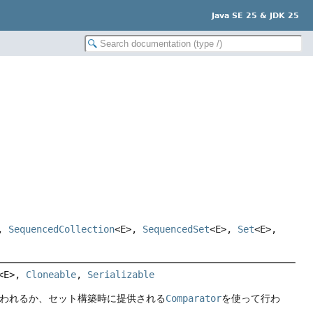
Java SE 25 & JDK 25
>,
SequencedCollection
<E>,
SequencedSet
<E>,
Set
<E>,
<E>, 
Cloneable
, 
Serializable
われるか、セット構築時に提供される
Comparator
を使って行わ