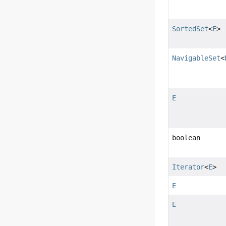
SortedSet
<
E
>
NavigableSet
<
E
boolean
Iterator
<
E
>
E
E