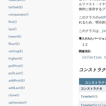
ルファスト・イテ
tailSet(E)
例外に依存するプ
comparator()
このクラスの
add
first()
れるため、明示的
last()
このクラスは、
Ja
lower(E)
導入されたバージョン
floor(E)
1.2
ceiling(E)
関連項目:
Collection
higher(E)
pollFirst()
コンストラク
pollLast()
addFirst(E)
コンストラク
addLast(E)
コンストラクタ
clone()
TreeSet
()
spliterator()
TreeSet
(
Colle