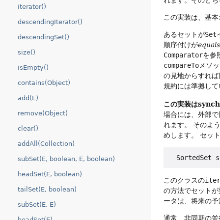
iterator()
この実装は、基本
descendingIterator()
あるセットが
Set
descendingSet()
順序付けが
equa
size()
Comparator
を参
compareTo
メソッ
isEmpty()
の見地からすれば
contains(Object)
規約には準拠して
add(E)
この実装はsynch
remove(Object)
場合には、外部で
れます。
そのよ
clear()
めします。
セット
addAll(Collection)
  SortedSet s
subSet(E, boolean, E, boolean)
headSet(E, boolean)
このクラスの
ite
tailSet(E, boolean)
の方法でセットが
ータは、将来の予
subSet(E, E)
通常、非同期の並
headSet(E)