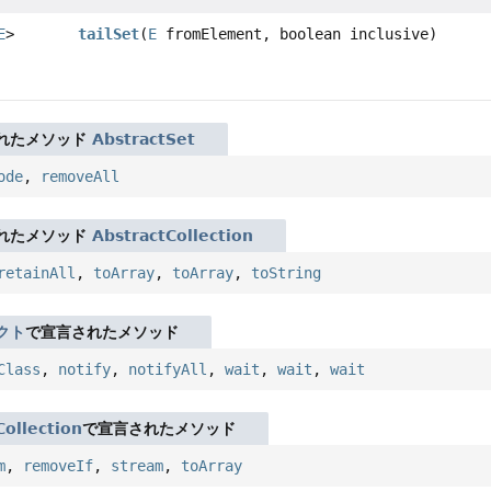
E
>
tailSet
(
E
fromElement, boolean inclusive)
れたメソッド
AbstractSet
ode
,
removeAll
れたメソッド
AbstractCollection
retainAll
,
toArray
,
toArray
,
toString
クト
で宣言されたメソッド
Class
,
notify
,
notifyAll
,
wait
,
wait
,
wait
Collection
で宣言されたメソッド
m
,
removeIf
,
stream
,
toArray