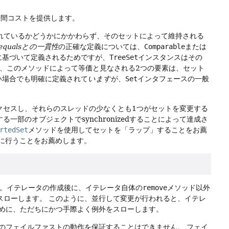
n)時間コストを提供します。
れているかどうかにかかわらず、そのセットによって維持される
equalsとの一貫性
の正確な定義については、
Comparable
または
に基づいて定義されるためですが、
TreeSet
インスタンスはその
、このメソッドによって等価と見なされる2つの要素は、セット
ない場合でも明確に定義されて
います
が、
Set
インタフェースの一般
クセスし、それらのスレッドの少なくとも1つがセットを変更する
一部のオブジェクトでsynchronizedすることによって達成さ
rtedSet
メソッドを使用してセットを「ラップ」することをお薦
成時に行うことをお薦めします。
。イテレータの作成後に、イテレータ自体の
remove
メソッド以外
スローします。
このように、並行して変更が行われると、イテレ
めに、ただちにかつ手際よく例外をスローします。
のフェイルファストの動作を保証することはできません。
フェイ