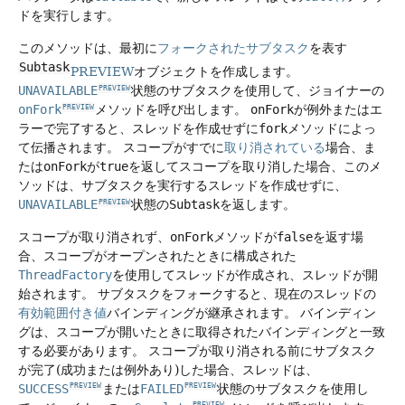
ドを実行します。
このメソッドは、最初に
フォークされたサブタスク
を表す
Subtask
PREVIEW
オブジェクトを作成します。
UNAVAILABLE
状態のサブタスクを使用して、ジョイナーの
PREVIEW
onFork
メソッドを呼び出します。
onFork
が例外またはエ
PREVIEW
ラーで完了すると、スレッドを作成せずに
fork
メソッドによっ
て伝播されます。
スコープがすでに
取り消されている
場合、ま
たは
onFork
が
true
を返してスコープを取り消した場合、このメ
ソッドは、サブタスクを実行するスレッドを作成せずに、
UNAVAILABLE
状態の
Subtask
を返します。
PREVIEW
スコープが取り消されず、
onFork
メソッドが
false
を返す場
合、スコープがオープンされたときに構成された
ThreadFactory
を使用してスレッドが作成され、スレッドが開
始されます。
サブタスクをフォークすると、現在のスレッドの
有効範囲付き値
バインディングが継承されます。
バインディン
グは、スコープが開いたときに取得されたバインディングと一致
する必要があります。
スコープが取り消される前にサブタスク
が完了(成功または例外あり)した場合、スレッドは、
SUCCESS
または
FAILED
状態のサブタスクを使用し
PREVIEW
PREVIEW
PREVIEW