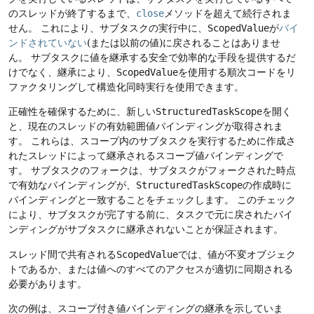
のスレッドが終了するまで、
close
メソッドを超えて続行されま
せん。
これにより、サブタスクの実行中に、
ScopedValue
が
バイ
ンドされていない
(または以前の値)に戻されることはありませ
ん。
サブタスクに値を継承する安全で効率的な手段を提供するだ
けでなく、継承により、
ScopedValue
を使用する順次コードをリ
ファクタリングして構造化同時実行を使用できます。
正確性を確保するために、新しい
StructuredTaskScope
を開く
と、現在のスレッドの有効範囲値バインディングが取得されま
す。
これらは、スコープ内のサブタスクを実行するために作成さ
れたスレッドによって継承されるスコープ値バインディングで
す。
サブタスクのフォークは、サブタスクがフォークされた時点
で有効なバインディングが、
StructuredTaskScope
の作成時に
バインディングと一致することをチェックします。
このチェック
により、サブタスクが完了する前に、タスクで元に戻されたバイ
ンディングがサブタスクに継承されないことが保証されます。
スレッド間で共有される
ScopedValue
では、値が不変オブジェク
トであるか、または値へのすべてのアクセスが適切に同期される
必要があります。
次の例は、スコープ付き値バインディングの継承を示していま