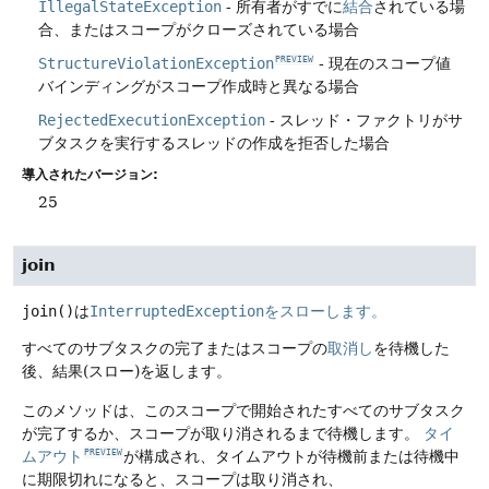
IllegalStateException
- 所有者がすでに
結合
されている場
合、またはスコープがクローズされている場合
StructureViolationException
- 現在のスコープ値
PREVIEW
バインディングがスコープ作成時と異なる場合
RejectedExecutionException
- スレッド・ファクトリがサ
ブタスクを実行するスレッドの作成を拒否した場合
導入されたバージョン:
25
join
join
()は
InterruptedExceptionをスローします。
すべてのサブタスクの完了またはスコープの
取消し
を待機した
後、結果(スロー)を返します。
このメソッドは、このスコープで開始されたすべてのサブタスク
が完了するか、スコープが取り消されるまで待機します。
タイ
ムアウト
が構成され、タイムアウトが待機前または待機中
PREVIEW
に期限切れになると、スコープは取り消され、