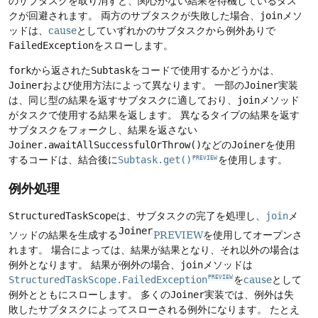
のサブタスクを取り消すと、関心がない結果を待機しているタス
クが回避されます。
両方のサブタスクが失敗した場合、
join
メソ
ッドは、
cause
としていずれかのサブタスクから例外ありで
FailedException
をスローします。
fork
から返された
Subtask
をコードで使用するかどうかは、
Joiner
および使用方法によって異なります。
一部の
Joiner
実装
は、同じ型の結果を返すサブタスクに適しており、
join
メソッド
がタスクで使用する結果を返します。
異なるタイプの結果を返す
サブタスクをフォークし、結果を返さない
Joiner.awaitAllSuccessfulOrThrow()
などの
Joiner
を使用
するコードは、結合後に
Subtask.get()
を使用します。
PREVIEW
例外処理
StructuredTaskScope
は、サブタスクの完了を処理し、
join
メ
Joiner
ソッドの結果を生成する
PREVIEW
を使用してオープンさ
れます。
場合によっては、結果が結果となり、それ以外の場合は
例外となります。
結果が例外の場合、
join
メソッドは
StructuredTaskScope.FailedException
を
cause
として
PREVIEW
例外とともにスローします。
多くの
Joiner
実装では、例外は失
敗したサブタスクによってスローされる例外になります。
たとえ