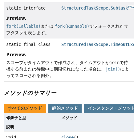
static interface
StructuredTaskScope.Subtask
PREVIE
Preview.
fork(Callable)
または
fork(Runnable)
でフォークされたサ
ブタスクを表します。
static final class
StructuredTaskScope.TimeoutExce
Preview.
スコープがタイムアウトで作成され、タイムアウトが
join
で待
機する前または待機中に期限切れになった場合に、
join()
によ
ってスローされる例外。
メソッドのサマリー
すべてのメソッド
静的メソッド
インスタンス・メソッド
修飾子と型
メソッド
説明
void
close
()