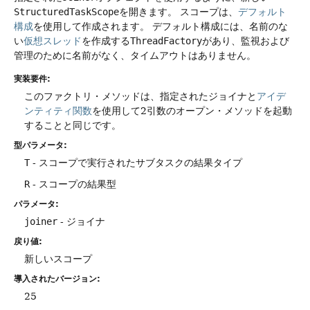
StructuredTaskScope
を開きます。
スコープは、
デフォルト
構成
を使用して作成されます。
デフォルト構成には、名前のな
い
仮想スレッド
を作成する
ThreadFactory
があり、監視および
管理のために名前がなく、タイムアウトはありません。
実装要件:
このファクトリ・メソッドは、指定されたジョイナと
アイデ
ンティティ関数
を使用して2引数のオープン・メソッドを起動
することと同じです。
型パラメータ:
T
- スコープで実行されたサブタスクの結果タイプ
R
- スコープの結果型
パラメータ:
joiner
- ジョイナ
戻り値:
新しいスコープ
導入されたバージョン:
25