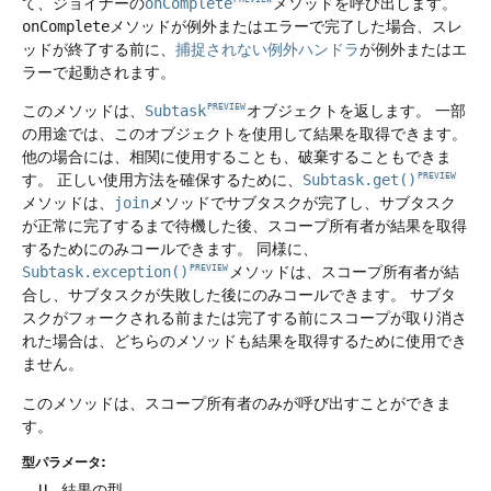
て、ジョイナーの
onComplete
メソッドを呼び出します。
onComplete
メソッドが例外またはエラーで完了した場合、スレ
ッドが終了する前に、
捕捉されない例外ハンドラ
が例外またはエ
ラーで起動されます。
このメソッドは、
Subtask
オブジェクトを返します。
一部
PREVIEW
の用途では、このオブジェクトを使用して結果を取得できます。
他の場合には、相関に使用することも、破棄することもできま
す。
正しい使用方法を確保するために、
Subtask.get()
PREVIEW
メソッドは、
join
メソッドでサブタスクが完了し、サブタスク
が正常に完了するまで待機した後、スコープ所有者が結果を取得
するためにのみコールできます。
同様に、
Subtask.exception()
メソッドは、スコープ所有者が結
PREVIEW
合し、サブタスクが失敗した後にのみコールできます。
サブタ
スクがフォークされる前または完了する前にスコープが取り消さ
れた場合は、どちらのメソッドも結果を取得するために使用でき
ません。
このメソッドは、スコープ所有者のみが呼び出すことができま
す。
型パラメータ:
U
- 結果の型