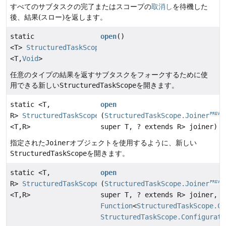
すべてのサブタスクの完了またはスコープの
取消し
を待機した
後、結果(スロー)を返します。
static
open
()
<T>
StructuredTaskScope
PREVIEW
<T,
Void
>
任意のタイプの結果を返すサブタスクをフォークするために使
用できる新しい
StructuredTaskScope
を開きます。
static <T,
open
R>
StructuredTaskScope
(
StructuredTaskScope.Joiner
PREVIEW
PREVIE
<T,
R>
super T, ? extends R> joiner)
指定された
Joiner
オブジェクトを使用するように、新しい
StructuredTaskScope
を開きます。
static <T,
open
R>
StructuredTaskScope
(
StructuredTaskScope.Joiner
PREVIEW
PREVIE
<T,
R>
super T, ? extends R> joiner,
Function
<
StructuredTaskScope.Co
StructuredTaskScope.Configurati