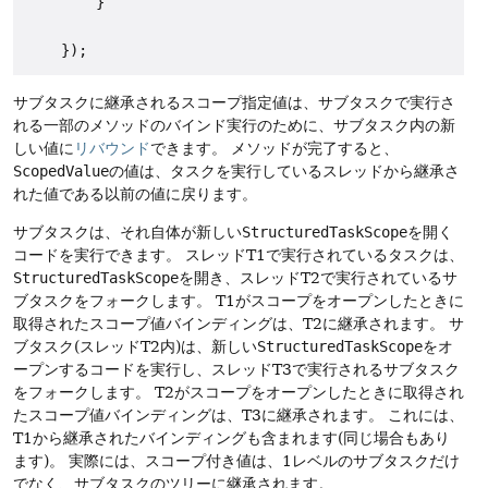
        }

サブタスクに継承されるスコープ指定値は、サブタスクで実行さ
れる一部のメソッドのバインド実行のために、サブタスク内の新
しい値に
リバウンド
できます。
メソッドが完了すると、
ScopedValue
の値は、タスクを実行しているスレッドから継承さ
れた値である以前の値に戻ります。
サブタスクは、それ自体が新しい
StructuredTaskScope
を開く
コードを実行できます。
スレッドT1で実行されているタスクは、
StructuredTaskScope
を開き、スレッドT2で実行されているサ
ブタスクをフォークします。
T1がスコープをオープンしたときに
取得されたスコープ値バインディングは、T2に継承されます。
サ
ブタスク(スレッドT2内)は、新しい
StructuredTaskScope
をオ
ープンするコードを実行し、スレッドT3で実行されるサブタスク
をフォークします。
T2がスコープをオープンしたときに取得され
たスコープ値バインディングは、T3に継承されます。
これには、
T1から継承されたバインディングも含まれます(同じ場合もあり
ます)。
実際には、スコープ付き値は、1レベルのサブタスクだけ
でなく、サブタスクのツリーに継承されます。