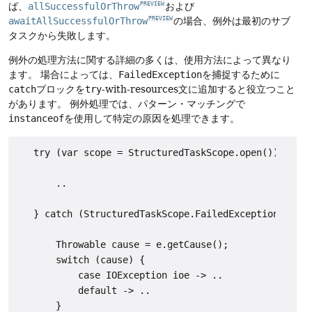
ば、
allSuccessfulOrThrow
および
PREVIEW
awaitAllSuccessfulOrThrow
の場合、例外は最初のサブ
PREVIEW
タスクから失敗します。
例外の処理方法に関する詳細の多くは、使用方法によって異なり
ます。
場合によっては、
FailedException
を捕捉するために
catch
ブロックを
try
-with-resources文に追加すると役立つこと
があります。
例外処理では、パターン・マッチングで
instanceof
を使用して特定の原因を処理できます。
   try (var scope = StructuredTaskScope.open()) {

       ..

   } catch (StructuredTaskScope.FailedException e) {

       Throwable cause = e.getCause();

       switch (cause) {

           case IOException ioe -> ..

           default -> ..

       }
