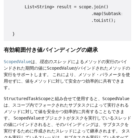
       List<String> result = scope.join()

                                  .map(Subtask::get)

                                  .toList();

有効範囲付き値バインディングの継承
ScopedValue
は、
現在のスレッド
によるメソッドの実行のバイ
ンドされた期間の値に
ScopedValue
がバインドされたメソッドの
実行をサポートします。
これにより、メソッド・パラメータを使
用せずに、値をメソッドに対して安全かつ効率的に共有できま
す。
StructuredTaskScope
と組み合せて使用すると、
ScopedValue
は、スコープ内でフォークされたサブタスクによって実行される
メソッドに対して値を安全かつ効率的に共有することもできま
す。
ScopedValue
オブジェクトがタスクを実行しているスレッド
の値にバインドされると、そのバインディングは、サブタスクを
実行するために作成されたスレッドによって継承されます。
タス
クを実行しているスレッドは、サブタスクを実行しているすべて