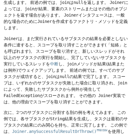
生成します。
前述の例では、
join
は
null
を返します。
Joiner
に
よっては、
join
が結果、要素のストリームまたはその他のオブジ
ェクトを返す場合があります。
Joiner
インタフェースは、一般
的な場合のために
Joiner
を作成するファクトリ・メソッドを定義
します。
Joiner
は、まだ実行されているサブタスクの結果を必要としない
条件に達すると、スコープを
取り消す
ことができます(「短絡」と
も呼ばれます)。
スコープを取り消すと、新しいスレッドがそれ
以上のサブタスクの実行を開始し、完了していないサブタスクを
実行しているスレッドを
中断
し、
join
メソッドが結果(結果また
は例外)でウェイクアップします。
前述の例では、すべてのサブ
タスクが成功すると、
join
は
null
の結果で完了します。
スコー
プは、いずれかのサブタスクが失敗した場合に取り消され、
join
によって、失敗したサブタスクから例外が発生して
FailedException
がスローされます。
その他の
Joiner
実装で
は、他の理由でスコープを取り消すことができます。
次に、2つのサブタスクに分割する別の例を考えてみます。
この
例では、各サブタスクが
String
結果を生成し、タスクは最初のサ
ブタスクの結果にのみ関心を持ち、正常に完了します。
この例で
は、
Joiner.anySuccessfulResultOrThrow()
を使用し
PREVIEW