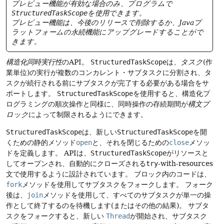
プレビュー機能が有効な場合のみ、プログラムで
StructuredTaskScope
を使用できます。
プレビュー機能は、今後のリリースで削除するか、Javaプ
ラットフォームの永続機能にアップグレードすることがで
きます。
構造化同時実行性
のAPI。
StructuredTaskScope
は、
タスク
(作
業単位)の実行が複数のコンカレント・サブタスクに分割され、タ
スクが続行される前にサブタスクが完了する必要がある場合をサ
ポートします。
StructuredTaskScope
を使用すると、構造化プ
ログラミングの順次操作と同様に、同時操作の存続期間が
構文ブ
ロック
によって制限されるようにできます。
StructuredTaskScope
は、新しい
StructuredTaskScope
を開
くための静的メソッド
open
と、それを閉じるための
close
メソッ
ドを定義します。
APIは、
StructuredTaskScope
がリソースと
してオープンされ、自動的にクローズされる
try
-with-resources
文で使用するように設計されています。
ブロック内のコードは、
fork
メソッドを使用してサブタスクをフォークします。
フォーク
後は、
join
メソッドを使用して、すべてのサブタスクが単一の操
作として終了するのを待機します(またはその他の結果)。
サブタ
スクをフォークすると、新しい
Thread
が開始され、サブタスク