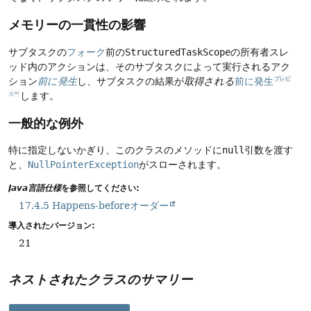
メモリーの一貫性の影響
サブタスクの
フォーク
前の
StructuredTaskScope
の所有者スレ
ッド内のアクションは、そのサブタスクによって実行されるアク
ション
前に発生
し、サブタスクの結果が
取得される
前に発生
プレビ
します。
ュー
一般的な例外
特に指定しないかぎり、このクラスのメソッドに
null
引数を渡す
と、
NullPointerException
がスローされます。
Java言語仕様
を参照してください:
17.4.5 Happens-beforeオーダー
導入されたバージョン:
21
ネストされたクラスのサマリー