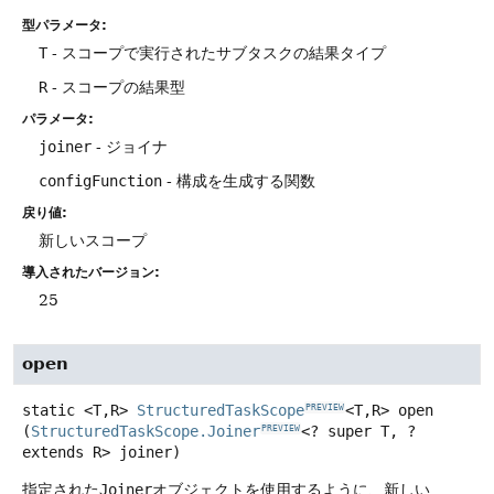
型パラメータ:
T
- スコープで実行されたサブタスクの結果タイプ
R
- スコープの結果型
パラメータ:
joiner
- ジョイナ
configFunction
- 構成を生成する関数
戻り値:
新しいスコープ
導入されたバージョン:
25
open
static
<T,
R>
StructuredTaskScope
<T,
R>
open
PREVIEW
(
StructuredTaskScope.Joiner
<? super T, ? 
PREVIEW
extends R> joiner)
指定された
Joiner
オブジェクトを使用するように、新しい