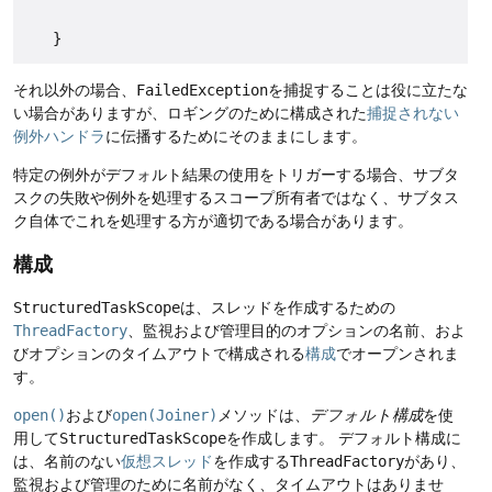
それ以外の場合、
FailedException
を捕捉することは役に立たな
い場合がありますが、ロギングのために構成された
捕捉されない
例外ハンドラ
に伝播するためにそのままにします。
特定の例外がデフォルト結果の使用をトリガーする場合、サブタ
スクの失敗や例外を処理するスコープ所有者ではなく、サブタス
ク自体でこれを処理する方が適切である場合があります。
構成
StructuredTaskScope
は、スレッドを作成するための
ThreadFactory
、監視および管理目的のオプションの名前、およ
びオプションのタイムアウトで構成される
構成
でオープンされま
す。
open()
および
open(Joiner)
メソッドは、
デフォルト構成
を使
用して
StructuredTaskScope
を作成します。
デフォルト構成に
は、名前のない
仮想スレッド
を作成する
ThreadFactory
があり、
監視および管理のために名前がなく、タイムアウトはありませ