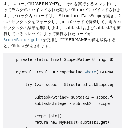
す。
スコープ値USERNAMEは、それを実行するスレッドによ
ってラムダ式のバインドされた期間の値"duke"にバインドされま
す。
ブロック内のコードは、
StructuredTaskScope
を開き、2
つのサブタスクをフォークし、
join
メソッドで待機して、両方の
サブタスクの結果を集計します。
subtask1およびsubtask2を実
行しているスレッドによって実行されたコードが
ScopedValue.get()
を使用してUSERNAMEの値を取得する
と、値dukeが返されます。
    private static final ScopedValue<String> USERNAME
    MyResult result = ScopedValue.
where
(USERNAME, "du
        try (var scope = StructuredTaskScope.open()) 
            Subtask<String> subtask1 = scope.fork( ..
            Subtask<Integer> subtask2 = scope.fork( .
            scope.join();

            return new MyResult(subtask1.get(), subta