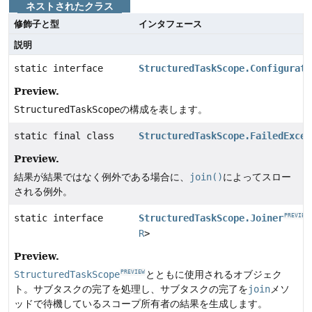
ネストされたクラス
修飾子と型
インタフェース
説明
static interface
StructuredTaskScope.Configurati
Preview.
StructuredTaskScope
の構成を表します。
static final class
StructuredTaskScope.FailedExcep
Preview.
結果が結果ではなく例外である場合に、
join()
によってスロー
される例外。
static interface
StructuredTaskScope.Joiner
PREVIEW
R
>
Preview.
StructuredTaskScope
とともに使用されるオブジェク
PREVIEW
ト。サブタスクの完了を処理し、サブタスクの完了を
join
メソ
ッドで待機しているスコープ所有者の結果を生成します。