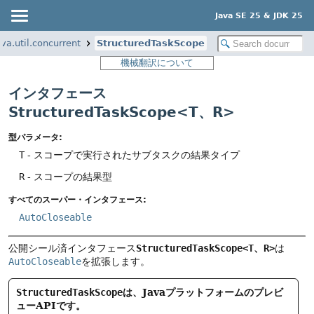
Java SE 25 & JDK 25
ava.util.concurrent
StructuredTaskScope
機械翻訳について
インタフェース
StructuredTaskScope<T、
R>
型パラメータ:
T
- スコープで実行されたサブタスクの結果タイプ
R
- スコープの結果型
すべてのスーパー・インタフェース:
AutoCloseable
公開シール済インタフェース
StructuredTaskScope<T、
R>
は
AutoCloseable
を拡張します。
StructuredTaskScope
は、Javaプラットフォームのプレビ
ューAPIです。