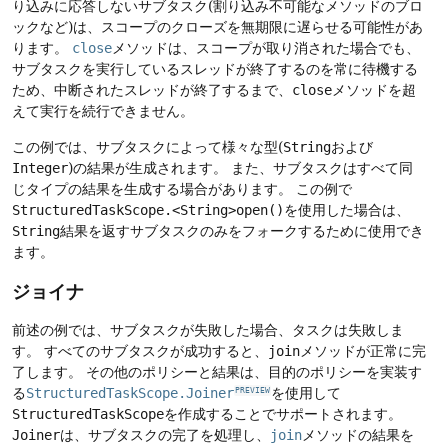
り込みに応答しないサブタスク(割り込み不可能なメソッドのブロ
ックなど)は、スコープのクローズを無期限に遅らせる可能性があ
ります。
close
メソッドは、スコープが取り消された場合でも、
サブタスクを実行しているスレッドが終了するのを常に待機する
ため、中断されたスレッドが終了するまで、
close
メソッドを超
えて実行を続行できません。
この例では、サブタスクによって様々な型(
String
および
Integer
)の結果が生成されます。
また、サブタスクはすべて同
じタイプの結果を生成する場合があります。
この例で
StructuredTaskScope.<String>open()
を使用した場合は、
String
結果を返すサブタスクのみをフォークするために使用でき
ます。
ジョイナ
前述の例では、サブタスクが失敗した場合、タスクは失敗しま
す。
すべてのサブタスクが成功すると、
join
メソッドが正常に完
了します。
その他のポリシーと結果は、目的のポリシーを実装す
る
StructuredTaskScope.Joiner
を使用して
PREVIEW
StructuredTaskScope
を作成することでサポートされます。
Joiner
は、サブタスクの完了を処理し、
join
メソッドの結果を