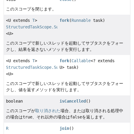
このスコープを閉じます。
<U extends
T
>
fork
(
Runnable
task)
StructuredTaskScope.Subtask
PREVIEW
<U>
このスコープで新しいスレッドを起動してサブタスクをフォー
クし、結果を返さないメソッドを実行します。
<U extends
T
>
fork
(
Callable
<? extends
StructuredTaskScope.Subtask
U> task)
PREVIEW
<U>
このスコープで新しいスレッドを起動してサブタスクをフォー
クし、値を返すメソッドを実行します。
boolean
isCancelled
()
このスコープが
取り消された
場合、または取り消される処理中
の場合は
true
、それ以外の場合は
false
を返します。
R
join
()