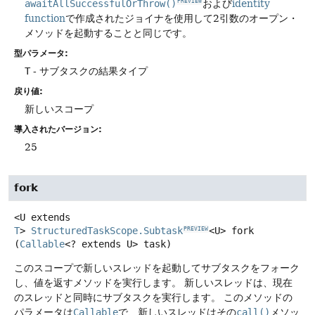
awaitAllSuccessfulOrThrow()
および
identity
PREVIEW
function
で作成されたジョイナを使用して2引数のオープン・
メソッドを起動することと同じです。
型パラメータ:
T
- サブタスクの結果タイプ
戻り値:
新しいスコープ
導入されたバージョン:
25
fork
<U extends 
T
>
StructuredTaskScope.Subtask
<U>
fork
PREVIEW
(
Callable
<? extends U> task)
このスコープで新しいスレッドを起動してサブタスクをフォーク
し、値を返すメソッドを実行します。
新しいスレッドは、現在
のスレッドと同時にサブタスクを実行します。
このメソッドの
パラメータは
Callable
で、新しいスレッドはその
call()
メソッ