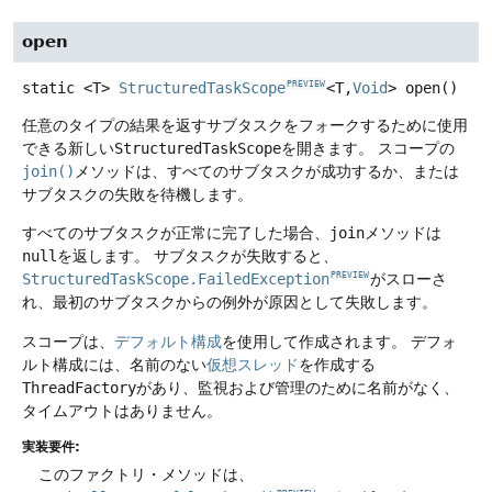
open
static
<T>
StructuredTaskScope
<T,
Void
>
open
()
PREVIEW
任意のタイプの結果を返すサブタスクをフォークするために使用
できる新しい
StructuredTaskScope
を開きます。
スコープの
join()
メソッドは、すべてのサブタスクが成功するか、または
サブタスクの失敗を待機します。
すべてのサブタスクが正常に完了した場合、
join
メソッドは
null
を返します。
サブタスクが失敗すると、
StructuredTaskScope.FailedException
がスローさ
PREVIEW
れ、最初のサブタスクからの例外が原因として失敗します。
スコープは、
デフォルト構成
を使用して作成されます。
デフォ
ルト構成には、名前のない
仮想スレッド
を作成する
ThreadFactory
があり、監視および管理のために名前がなく、
タイムアウトはありません。
実装要件:
このファクトリ・メソッドは、