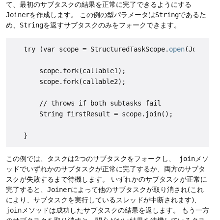
て、最初のサブタスクの結果を正常に完了できるようにする
Joiner
を作成します。
この例の型パラメータは
String
であるた
め、
String
を返すサブタスクのみをフォークできます。
   try (var scope = StructuredTaskScope.
open
(Joiner.<
       scope.fork(callable1);

       scope.fork(callable2);

       // throws if both subtasks fail

       String firstResult = scope.join();

この例では、タスクは2つのサブタスクをフォークし、
join
メソ
ッドでいずれかのサブタスクが正常に完了するか、両方のサブタ
スクが失敗するまで待機します。
いずれかのサブタスクが正常に
完了すると、
Joiner
によって他のサブタスクが取り消され(これ
により、サブタスクを実行しているスレッドが中断されます)、
join
メソッドは成功したサブタスクの結果を返します。
もう一方