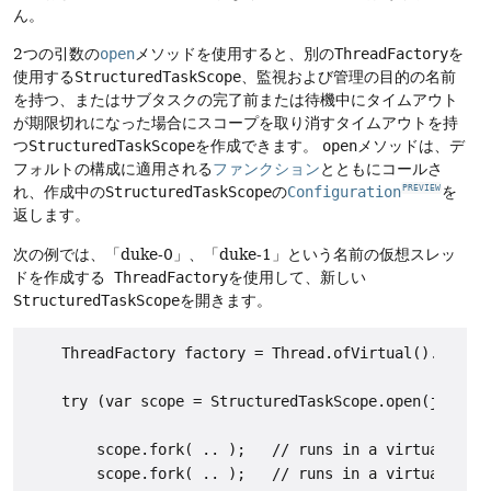
ん。
2つの引数の
open
メソッドを使用すると、別の
ThreadFactory
を
使用する
StructuredTaskScope
、監視および管理の目的の名前
を持つ、またはサブタスクの完了前または待機中にタイムアウト
が期限切れになった場合にスコープを取り消すタイムアウトを持
つ
StructuredTaskScope
を作成できます。
open
メソッドは、デ
フォルトの構成に適用される
ファンクション
とともにコールさ
れ、作成中の
StructuredTaskScope
の
Configuration
を
PREVIEW
返します。
次の例では、「duke-0」、「duke-1」という名前の仮想スレッ
ドを作成する
ThreadFactory
を使用して、新しい
StructuredTaskScope
を開きます。
    ThreadFactory factory = Thread.ofVirtual().
name
("
    try (var scope = StructuredTaskScope.open(joiner,
        scope.fork( .. );   // runs in a virtual thre
        scope.fork( .. );   // runs in a virtual thre