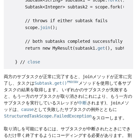
       Subtask<Integer> subtask2 = scope.fork(() -> q
       // throws if either subtask fails

       scope.
join
();

       // both subtasks completed successfully

       return new MyResult(subtask1.
get
(), subtask2.
g
   } // 
close
両方のサブタスクが正常に完了すると、
join
メソッドが正常に完
了し、タスクは
Subtask.get()
メソッドを使用して各サブ
PREVIEW
タスクの結果を取得します。
いずれかのサブタスクが失敗する
と、もう一方のサブタスクが取り消され(これにより、もう一方の
サブタスクを実行しているスレッドが
中断
されます)、
join
メソ
ッドは、
cause
として失敗したサブタスクの例外とともに
StructuredTaskScope.FailedException
をスローします。
取り消しを可能にするには、サブタスクが中断されたときにでき
るだけ早く終了するようにコーディングする必要があります。
割