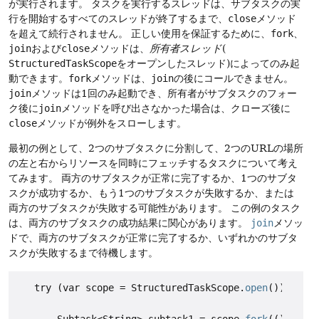
が実行されます。
タスクを実行するスレッドは、サブタスクの実
行を開始するすべてのスレッドが終了するまで、
close
メソッド
を超えて続行されません。
正しい使用を保証するために、
fork
、
join
および
close
メソッドは、
所有者スレッド
(
StructuredTaskScope
をオープンしたスレッド)によってのみ起
動できます。
fork
メソッドは、
join
の後にコールできません。
join
メソッドは1回のみ起動でき、所有者がサブタスクのフォー
ク後に
join
メソッドを呼び出さなかった場合は、クローズ後に
close
メソッドが例外をスローします。
最初の例として、2つのサブタスクに分割して、2つのURLの場所
の左と右からリソースを同時にフェッチするタスクについて考え
てみます。
両方のサブタスクが正常に完了するか、1つのサブタ
スクが成功するか、もう1つのサブタスクが失敗するか、または
両方のサブタスクが失敗する可能性があります。
この例のタスク
は、両方のサブタスクの成功結果に関心があります。
join
メソッ
ドで、両方のサブタスクが正常に完了するか、いずれかのサブタ
スクが失敗するまで待機します。
   try (var scope = StructuredTaskScope.
open
()) {

       Subtask<String> subtask1 = scope.
fork
(() -> qu