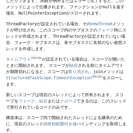
したりできます。
関数が例外またはエラーで完了すると、この
メソッドによって伝播されます。
ファンクションが
null
を返す
場合、
NullPointerException
がスローされます。
ThreadFactory
が設定されている場合、その
newThread
メソッ
ドが呼び出され、このスコープ内のサブタスクの
フォーク
時にス
レッドが作成されます。
ThreadFactory
が設定されていない場
合、フォーク・サブタスクは、各サブタスクに名前のない仮想ス
レッドを作成します。
タイムアウト
が設定されている場合は、スコープが開いた
PREVIEW
ときに開始されます。
スコープが
結合
される前にタイムアウト
が期限切れになると、スコープは
取り消され
、
join
メソッドは
StructuredTaskScope.TimeoutException
をスローし
PREVIEW
ます。
新しいスコープは現在のスレッドによって所有されます。
スコ
ープを
フォーク
、
結合
または
クローズ
できるのは、このスレッド
で実行されているコードのみです。
構造体は、スコープ内で開始されたスレッドによる継承のため
に、現在のスレッドの
有効範囲付き値
バインディングを取得しま
す。