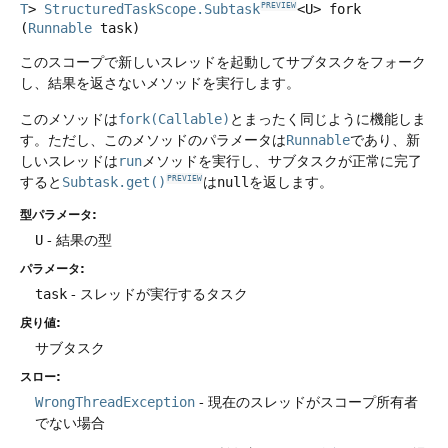
T
>
StructuredTaskScope.Subtask
<U>
fork
PREVIEW
(
Runnable
 task)
このスコープで新しいスレッドを起動してサブタスクをフォーク
し、結果を返さないメソッドを実行します。
このメソッドは
fork(Callable)
とまったく同じように機能しま
す。ただし、このメソッドのパラメータは
Runnable
であり、新
しいスレッドは
run
メソッドを実行し、サブタスクが正常に完了
すると
Subtask.get()
は
null
を返します。
PREVIEW
型パラメータ:
U
- 結果の型
パラメータ:
task
- スレッドが実行するタスク
戻り値:
サブタスク
スロー:
WrongThreadException
- 現在のスレッドがスコープ所有者
でない場合