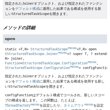
指定された
Joiner
オブジェクト、および指定されたファンクシ
ョンを
デフォルト構成
に適用した結果である構成を使用する新
しい
StructuredTaskScope
を開きます。
メソッドの詳細
open
static
<T,
R>
StructuredTaskScope
<T,
R>
open
PREVIEW
(
StructuredTaskScope.Joiner
<? super T, ? extends 
PREVIEW
R> joiner, 
Function
<
StructuredTaskScope.Configuration
, 
PREVIEW
StructuredTaskScope.Configuration
> configFunctio
PREVIEW
指定された
Joiner
オブジェクト、および指定されたファンクシ
ョンを
デフォルト構成
に適用した結果である構成を使用する新し
い
StructuredTaskScope
を開きます。
configFunction
はデフォルト構成でコールされ、新しいスコー
プの構成を返します。
この関数は、たとえば、
ThreadFactory
を設定したり、
タイムアウト
を設定
PREVIEW
PREVIEW