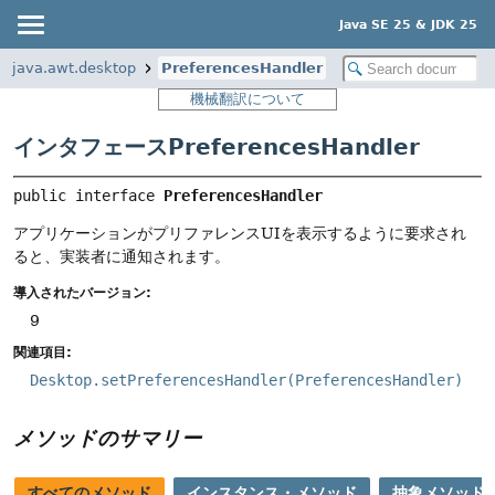
Java SE 25 & JDK 25
java.awt.desktop
PreferencesHandler
機械翻訳について
インタフェースPreferencesHandler
public interface 
PreferencesHandler
アプリケーションがプリファレンスUIを表示するように要求され
ると、実装者に通知されます。
導入されたバージョン:
9
関連項目:
Desktop.setPreferencesHandler(PreferencesHandler)
メソッドのサマリー
すべてのメソッド
インスタンス・メソッド
抽象メソッド