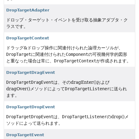
DropTargetAdapter
ドロップ・ターゲット・イベントを受け取る抽象アダプタ・ク
ラスです。
DropTargetContext
ドラッグ&ドロップ操作に関連付けられた論理カーソルが、
DropTarget
に関連付けられた
Component
の可視幾何学的図形
と重なった場合は常に、
DropTargetContext
が作成されます。
DropTargetDragEvent
DropTargetDragEvent
は、そのdragEnter()および
dragOver()メソッドによって
DropTargetListener
に送られ
ます。
DropTargetDropEvent
DropTargetDropEvent
は、
DropTargetListener
のdrop()メ
ソッドによって送られます。
DropTargetEvent