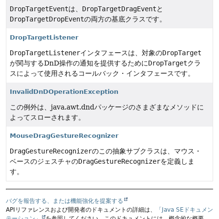
DropTargetEvent
は、
DropTargetDragEvent
と
DropTargetDropEvent
の両方の基底クラスです。
DropTargetListener
DropTargetListener
インタフェースは、対象の
DropTarget
が関与するDnD操作の通知を提供するために
DropTarget
クラ
スによって使用されるコールバック・インタフェースです。
InvalidDnDOperationException
この例外は、java.awt.dndパッケージのさまざまなメソッドに
よってスローされます。
MouseDragGestureRecognizer
DragGestureRecognizer
のこの抽象サブクラスは、マウス・
ベースのジェスチャの
DragGestureRecognizer
を定義しま
す。
バグを報告する、または機能強化を提案する
APIリファレンスおよび開発者のドキュメントの詳細は、
「Java SEドキュメン
テーション」
を参照してください。このドキュメントには、概念的な概要、