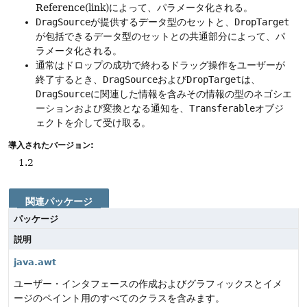
Reference(link)によって、パラメータ化される。
DragSource
が提供するデータ型のセットと、
DropTarget
が包括できるデータ型のセットとの共通部分によって、パ
ラメータ化される。
通常はドロップの成功で終わるドラッグ操作をユーザーが
終了するとき、
DragSource
および
DropTarget
は、
DragSource
に関連した情報を含みその情報の型のネゴシエ
ーションおよび変換となる通知を、
Transferable
オブジ
ェクトを介して受け取る。
導入されたバージョン:
1.2
関連パッケージ
パッケージ
説明
java.awt
ユーザー・インタフェースの作成およびグラフィックスとイメ
ージのペイント用のすべてのクラスを含みます。