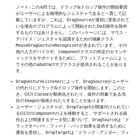
ノート: このAPIでは、ドラッグ&ドロップ操作の開始要因
がユーザーによる物理的なジェスチャであると一貫して記
載していますが、これは、
DragSource
が適切に実装されて
いる場合のプログラムによって開始されたDnD操作を除外
するものではありません。
このパッケージには、マウス・
デバイス・ジェスチャを認識するための抽象クラス
MouseDragGestureRecognizer
が含まれています。
その
他の入力デバイスや、
Component
クラスの特定のセマンテ
ィックスをサポートするために、プラットフォームによっ
てその他のabstractサブクラスが提供されることがありま
す。
DragGestureListener
によって、
DragSource
がユーザー
の代わりにドラッグ&ドロップ操作を開始します。このと
き、GUI Cursorが動画化されたり、操作の対象である項
目の
Image
が描画されたりすることがあります。
ユーザー・ジェスチャが、
DropTarget
が関連付けられてい
るGUIの
Component
の上を移動すると、サポートされる操
作および関連するデータ型に基づいて、
DragSource
は「ド
ラッグオーバー」フィード・バック効果を提供するために
通知を受信し、
DropTarget
は「ドラッグ・アンダー」フィ