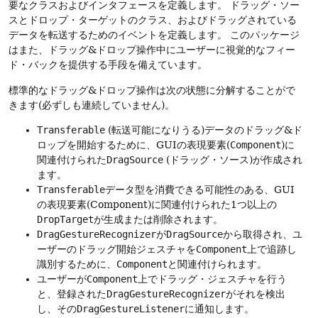
要なクラスおよびインタフェースを定義します。
ドラッグ・ソー
スとドロップ・ターゲットのクラス、およびドラッグされている
データを転送するためのイベントを定義します。
このパッケージ
はまた、ドラッグ&ドロップ操作中にユーザーに視覚的なフィー
ド・バックを提供する手段を備えています。
標準的なドラッグ&ドロップ操作は次の状態に分解することがで
きます(必ずしも連続していません)。
Transferable
(転送可能になりうる)データのドラッグ&ド
ロップを開始するために、GUIの表現要素(
Component
)に
関連付けられた
DragSource
(ドラッグ・ソース)が作成され
ます。
Transferable
データ型を消費できる可能性のある、GUI
の表現要素(Component)に関連付けられた1つ以上の
DropTarget
が生成または削除されます。
DragGestureRecognizer
が
DragSource
から取得され、ユ
ーザーのドラッグ開始ジェスチャを
Component
上で追跡し
識別するために、
Component
と関連付けられます。
ユーザーが
Component
上でドラッグ・ジェスチャを行う
と、登録された
DragGestureRecognizer
がそれを検出
し、その
DragGestureListener
に通知します。