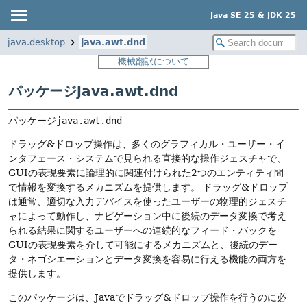
Java SE 25 & JDK 25
java.desktop
java.awt.dnd
機械翻訳について
パッケージjava.awt.dnd
パッケージ
java.awt.dnd
ドラッグ&ドロップ操作は、多くのグラフィカル・ユーザー・イ
ンタフェース・システムで見られる直接的な操作ジェスチャで、
GUIの表現要素に論理的に関連付けられた2つのエンティティ間
で情報を変換するメカニズムを提供します。
ドラッグ&ドロップ
は通常、適切な入力デバイスを使ったユーザーの物理的ジェスチ
ャによって動作し、ナビゲーション中に後続のデータ変換で考え
られる結果に関するユーザーへの連続的なフィード・バックを
GUIの表現要素を介して可能にするメカニズムと、後続のデー
タ・ネゴシエーションとデータ変換を容易に行える機能の両方を
提供します。
このパッケージは、Javaでドラッグ&ドロップ操作を行うのに必