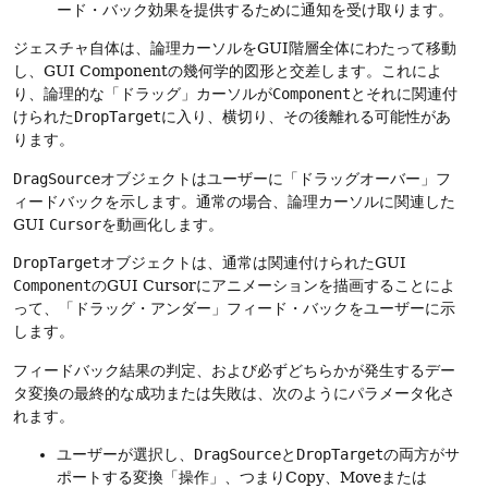
ード・バック効果を提供するために通知を受け取ります。
ジェスチャ自体は、論理カーソルをGUI階層全体にわたって移動
し、GUI Componentの幾何学的図形と交差します。これによ
り、論理的な「ドラッグ」カーソルが
Component
とそれに関連付
けられた
DropTarget
に入り、横切り、その後離れる可能性があ
ります。
DragSource
オブジェクトはユーザーに「ドラッグオーバー」フ
ィードバックを示します。通常の場合、論理カーソルに関連した
GUI
Cursor
を動画化します。
DropTarget
オブジェクトは、通常は関連付けられたGUI
Component
のGUI Cursorにアニメーションを描画することによ
って、「ドラッグ・アンダー」フィード・バックをユーザーに示
します。
フィードバック結果の判定、および必ずどちらかが発生するデー
タ変換の最終的な成功または失敗は、次のようにパラメータ化さ
れます。
ユーザーが選択し、
DragSource
と
DropTarget
の両方がサ
ポートする変換「操作」、つまりCopy、Moveまたは