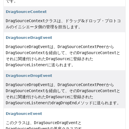
です。
DragSourceContext
DragSourceContext
クラスは、ドラッグ&ドロップ・プロトコ
ルのイニシエータ側の管理を担当します。
DragSourceDragEvent
DragSourceDragEvent
は、
DragSourceContextPeer
から
DragSourceContext
を経由して、その
DragSourceContext
と
それに関連付けられた
DragSource
に登録された
DragSourceListener
に送られます。
DragSourceDropEvent
DragSourceDropEvent
は、
DragSourceContextPeer
から
DragSourceContext
を経由して、その
DragSourceContext
と
それに関連付けられた
DragSource
に登録された
DragSourceListener
の
dragDropEnd
メソッドに送られます。
DragSourceEvent
このクラスは、
DragSourceDragEvent
と
DragSourceDropEvent
の基底クラスです。