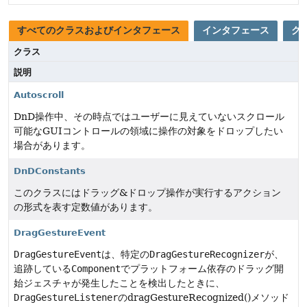
すべてのクラスおよびインタフェース
インタフェース
ク
クラス
説明
Autoscroll
DnD操作中、その時点ではユーザーに見えていないスクロール
可能なGUIコントロールの領域に操作の対象をドロップしたい
場合があります。
DnDConstants
このクラスにはドラッグ&ドロップ操作が実行するアクション
の形式を表す定数値があります。
DragGestureEvent
DragGestureEvent
は、特定の
DragGestureRecognizer
が、
追跡している
Component
でプラットフォーム依存のドラッグ開
始ジェスチャが発生したことを検出したときに、
DragGestureListener
のdragGestureRecognized()メソッド