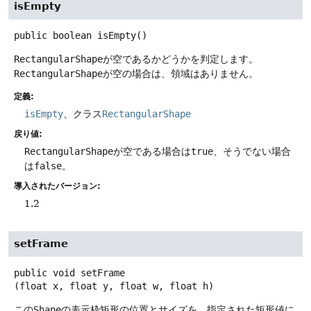
isEmpty
public
boolean
isEmpty
()
RectangularShape
が空であるかどうかを判定します。
RectangularShape
が空の場合は、領域はありません。
定義:
isEmpty
、クラス
RectangularShape
戻り値:
RectangularShape
が空である場合は
true
、そうでない場合
は
false
。
導入されたバージョン:
1.2
setFrame
public
void
setFrame
(float x, float y, float w, float h)
この
Shape
の表示枠矩形の位置とサイズを、指定された矩形値に