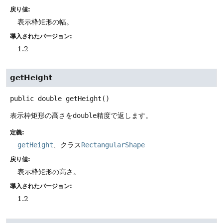
戻り値:
表示枠矩形の幅。
導入されたバージョン:
1.2
getHeight
public
double
getHeight
()
表示枠矩形の高さを
double
精度で返します。
定義:
getHeight
、クラス
RectangularShape
戻り値:
表示枠矩形の高さ。
導入されたバージョン:
1.2