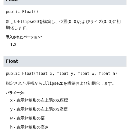
public
Float
()
新しい
Ellipse2D
を構築し、位置(0, 0)およびサイズ(0, 0)に初
期化します。
導入されたバージョン:
1.2
Float
public
Float
(float x, float y, float w, float h)
指定された座標から
Ellipse2D
を構築および初期化します。
パラメータ:
x
- 表示枠矩形の左上隅のX座標
y
- 表示枠矩形の左上隅のY座標
w
- 表示枠矩形の幅
h
- 表示枠矩形の高さ