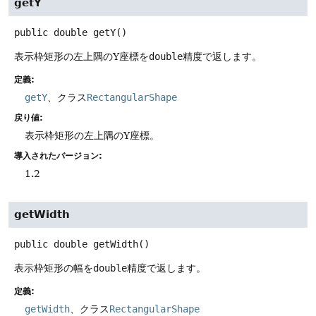
getY
public
double
getY
()
表示枠矩形の左上隅のY座標を
double
精度で返します。
定義:
getY
、クラス
RectangularShape
戻り値:
表示枠矩形の左上隅のY座標。
導入されたバージョン:
1.2
getWidth
public
double
getWidth
()
表示枠矩形の幅を
double
精度で返します。
定義:
getWidth
、クラス
RectangularShape