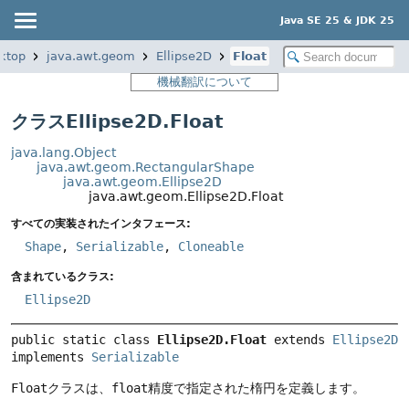
Java SE 25 & JDK 25
ktop
java.awt.geom
Ellipse2D
Float
機械翻訳について
クラスEllipse2D.Float
java.lang.Object
java.awt.geom.RectangularShape
java.awt.geom.Ellipse2D
java.awt.geom.Ellipse2D.Float
すべての実装されたインタフェース:
Shape
,
Serializable
,
Cloneable
含まれているクラス:
Ellipse2D
public static class 
Ellipse2D.Float
extends 
Ellipse2D
implements 
Serializable
Float
クラスは、
float
精度で指定された楕円を定義します。