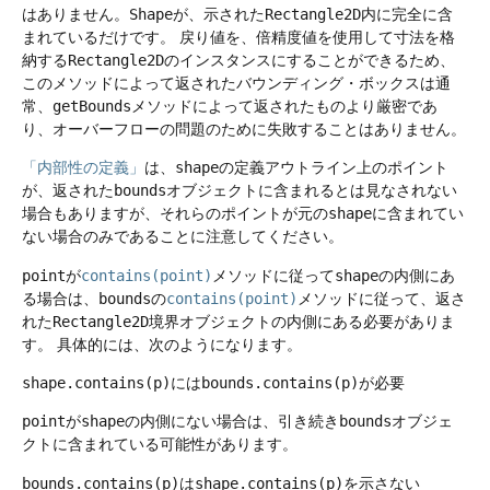
はありません。
Shape
が、示された
Rectangle2D
内に完全に含
まれているだけです。
戻り値を、倍精度値を使用して寸法を格
納する
Rectangle2D
のインスタンスにすることができるため、
このメソッドによって返されたバウンディング・ボックスは通
常、
getBounds
メソッドによって返されたものより厳密であ
り、オーバーフローの問題のために失敗することはありません。
「内部性の定義」
は、
shape
の定義アウトライン上のポイント
が、返された
bounds
オブジェクトに含まれるとは見なされない
場合もありますが、それらのポイントが元の
shape
に含まれてい
ない場合のみであることに注意してください。
point
が
contains(point)
メソッドに従って
shape
の内側にあ
る場合は、
bounds
の
contains(point)
メソッドに従って、返さ
れた
Rectangle2D
境界オブジェクトの内側にある必要がありま
す。
具体的には、次のようになります。
shape.contains(p)
には
bounds.contains(p)
が必要
point
が
shape
の内側にない場合は、引き続き
bounds
オブジェ
クトに含まれている可能性があります。
bounds.contains(p)
は
shape.contains(p)
を示さない