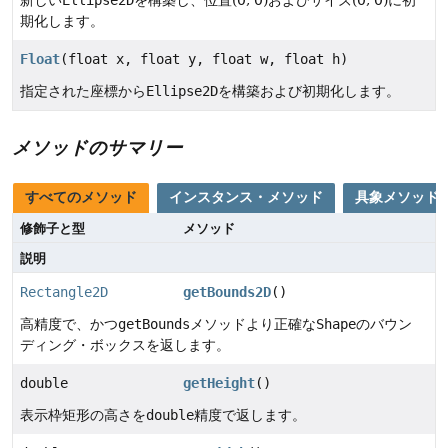
新しい
Ellipse2D
を構築し、位置(0, 0)およびサイズ(0, 0)に初
期化します。
Float
(float x, float y, float w, float h)
指定された座標から
Ellipse2D
を構築および初期化します。
メソッドのサマリー
すべてのメソッド
インスタンス・メソッド
具象メソッド
修飾子と型
メソッド
説明
Rectangle2D
getBounds2D
()
高精度で、かつ
getBounds
メソッドより正確な
Shape
のバウン
ディング・ボックスを返します。
double
getHeight
()
表示枠矩形の高さを
double
精度で返します。