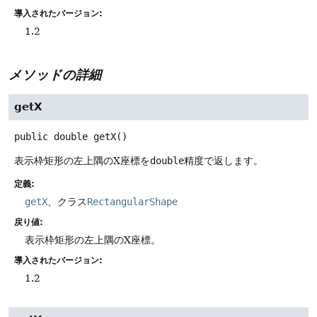
導入されたバージョン:
1.2
メソッドの詳細
getX
public
double
getX
()
表示枠矩形の左上隅のX座標を
double
精度で返します。
定義:
getX
、クラス
RectangularShape
戻り値:
表示枠矩形の左上隅のX座標。
導入されたバージョン:
1.2