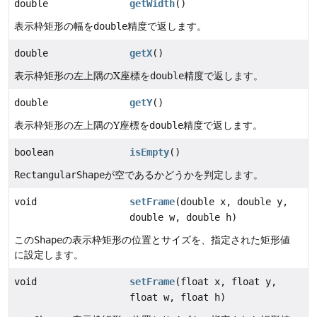
double
getWidth
()
表示枠矩形の幅を
double
精度で返します。
double
getX
()
表示枠矩形の左上隅のX座標を
double
精度で返します。
double
getY
()
表示枠矩形の左上隅のY座標を
double
精度で返します。
boolean
isEmpty
()
RectangularShape
が空であるかどうかを判定します。
void
setFrame
(double x, double y,
double w, double h)
この
Shape
の表示枠矩形の位置とサイズを、指定された矩形値
に設定します。
void
setFrame
(float x, float y,
float w, float h)