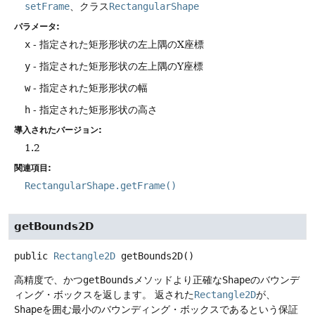
setFrame
、クラス
RectangularShape
パラメータ:
x
- 指定された矩形形状の左上隅のX座標
y
- 指定された矩形形状の左上隅のY座標
w
- 指定された矩形形状の幅
h
- 指定された矩形形状の高さ
導入されたバージョン:
1.2
関連項目:
RectangularShape.getFrame()
getBounds2D
public
Rectangle2D
getBounds2D
()
高精度で、かつ
getBounds
メソッドより正確な
Shape
のバウンデ
ィング・ボックスを返します。
返された
Rectangle2D
が、
Shape
を囲む最小のバウンディング・ボックスであるという保証