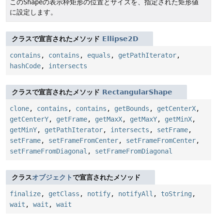
この
Shape
の表示枠矩形の位置とサイズを、指定された矩形値
に設定します。
クラスで宣言されたメソッド
Ellipse2D
contains
,
contains
,
equals
,
getPathIterator
,
hashCode
,
intersects
クラスで宣言されたメソッド
RectangularShape
clone
,
contains
,
contains
,
getBounds
,
getCenterX
,
getCenterY
,
getFrame
,
getMaxX
,
getMaxY
,
getMinX
,
getMinY
,
getPathIterator
,
intersects
,
setFrame
,
setFrame
,
setFrameFromCenter
,
setFrameFromCenter
,
setFrameFromDiagonal
,
setFrameFromDiagonal
クラス
オブジェクト
で宣言されたメソッド
finalize
,
getClass
,
notify
,
notifyAll
,
toString
,
wait
,
wait
,
wait