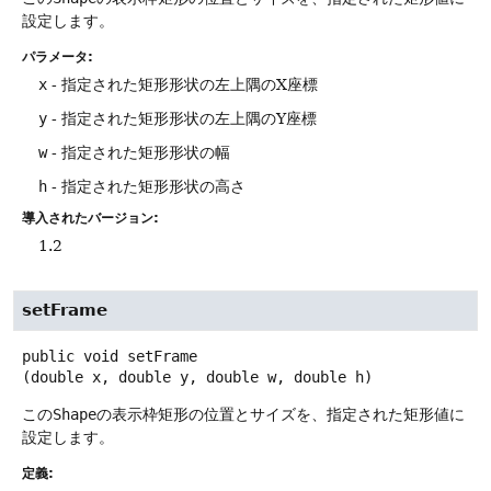
設定します。
パラメータ:
x
- 指定された矩形形状の左上隅のX座標
y
- 指定された矩形形状の左上隅のY座標
w
- 指定された矩形形状の幅
h
- 指定された矩形形状の高さ
導入されたバージョン:
1.2
setFrame
public
void
setFrame
(double x, double y, double w, double h)
この
Shape
の表示枠矩形の位置とサイズを、指定された矩形値に
設定します。
定義: