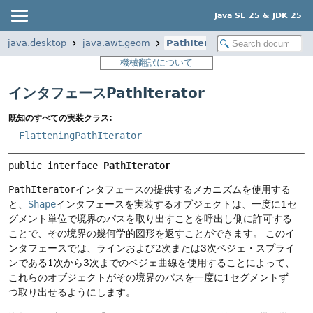
Java SE 25 & JDK 25
java.desktop
java.awt.geom
PathIterator
機械翻訳について
インタフェースPathIterator
既知のすべての実装クラス:
FlatteningPathIterator
public interface 
PathIterator
PathIterator
インタフェースの提供するメカニズムを使用する
と、
Shape
インタフェースを実装するオブジェクトは、一度に1セ
グメント単位で境界のパスを取り出すことを呼出し側に許可する
ことで、その境界の幾何学的図形を返すことができます。
このイ
ンタフェースでは、ラインおよび2次または3次ベジェ・スプライ
ンである1次から3次までのベジェ曲線を使用することによって、
これらのオブジェクトがその境界のパスを一度に1セグメントず
つ取り出せるようにします。