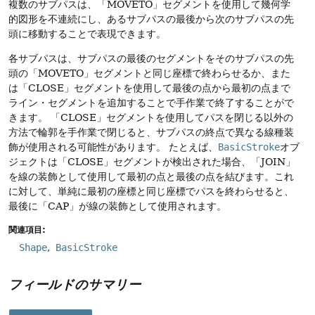
複数のサブパスは、「MOVETO」セグメントを使用して幾何学
的図形を不連続にし、あるサブパスの最後から次のサブパスの先
頭に移動することで表現できます。
各サブパスは、サブパスの最後のセグメントをそのサブパスの先
頭の「MOVETO」セグメントと同じ座標で終わらせるか、また
は「CLOSE」セグメントを使用して最後の点から最初の点まで
ライン・セグメントを追加することで手作業で終了することがで
きます。
「CLOSE」セグメントを使用してパスを閉じる以外の
方法で輪郭を手作業で閉じると、サブパスの終点で異なる線種装
飾が使用される可能性があります。
たとえば、
BasicStroke
オブ
ジェクトは「CLOSE」セグメントが検出された場合、「JOIN」
を線の装飾として使用して最初の点と最後の点を結びます。これ
に対して、単純に最初の座標と同じ座標でパスを終わらせると、
最後に「CAP」が線の装飾として使用されます。
関連項目:
Shape
BasicStroke
フィールドのサマリー