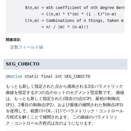
       B(n,m) = mth coefficient of nth degree Bernste
              = C(n,m) * t^(m) * (1 - t)^(n-m)

       C(n,m) = Combinations of n things, taken m at 
関連項目:
定数フィールド値
SEG_CUBICTO
@Native
static final
int
SEG_CUBICTO
もっとも新しく指定された点から描画される3次パラメトリック
曲線を指定する3つの点のセットのセグメント型定数です。
曲線
は、もっとも新しく指定された(現在の)点(CP)、最初の制御点
(P1)、2番目の制御点(P2)、および最後の補間された制御点(P3)
を使用して、範囲
(t=[0..1])
でパラメトリック・コントロール
方程式を解くことで補間されます。
この曲線のパラメトリッ
ク・コントロール方程式は次のようになります。