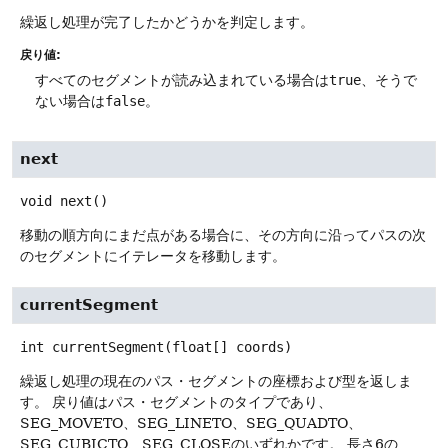
繰返し処理が完了したかどうかを判定します。
戻り値:
すべてのセグメントが読み込まれている場合は
true
、そうで
ない場合は
false
。
next
void
next
()
移動の順方向にまだ点がある場合に、その方向に沿ってパスの次
のセグメントにイテレータを移動します。
currentSegment
int
currentSegment
(float[] coords)
繰返し処理の現在のパス・セグメントの座標および型を返しま
す。
戻り値はパス・セグメントのタイプであり、
SEG_MOVETO、SEG_LINETO、SEG_QUADTO、
SEG_CUBICTO、SEG_CLOSEのいずれかです。
長さ6の