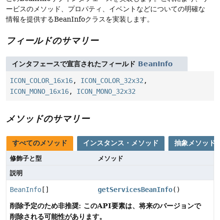
ービスのメソッド、プロパティ、イベントなどについての明確な
情報を提供するBeanInfoクラスを実装します。
フィールドのサマリー
インタフェースで宣言されたフィールド
BeanInfo
ICON_COLOR_16x16
,
ICON_COLOR_32x32
,
ICON_MONO_16x16
,
ICON_MONO_32x32
メソッドのサマリー
すべてのメソッド
インスタンス・メソッド
抽象メソッド
修飾子と型
メソッド
説明
BeanInfo
[]
getServicesBeanInfo
()
削除予定のため非推奨: このAPI要素は、将来のバージョンで
削除される可能性があります。