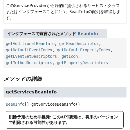
このServiceProviderから静的に提供されるサービス・クラス
またはインタフェースごとに1つ、
BeanInfo
の配列を取得しま
す。
インタフェースで宣言されたメソッド
BeanInfo
getAdditionalBeanInfo
,
getBeanDescriptor
,
getDefaultEventIndex
,
getDefaultPropertyIndex
,
getEventSetDescriptors
,
getIcon
,
getMethodDescriptors
,
getPropertyDescriptors
メソッドの詳細
getServicesBeanInfo
BeanInfo
[]
getServicesBeanInfo
()
削除予定のため非推奨: このAPI要素は、将来のバージョン
で削除される可能性があります。