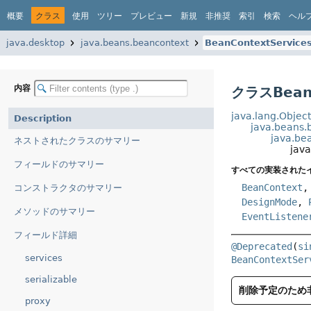
概要
クラス
使用
ツリー
プレビュー
新規
非推奨
索引
検索
ヘル
java.desktop
java.beans.beancontext
BeanContextService
内容
クラスBeanC
java.lang.Objec
Description
java.beans.
java.be
ネストされたクラスのサマリー
jav
フィールドのサマリー
すべての実装された
BeanContext
コンストラクタのサマリー
DesignMode
,
メソッドのサマリー
EventListene
フィールド詳細
@Deprecated
(
si
services
BeanContextSer
serializable
削除予定のため
proxy