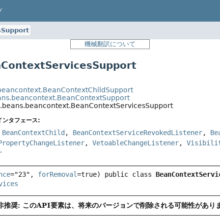
プ
sSupport
機械翻訳について
ontextServicesSupport
t
beancontext.BeanContextChildSupport
ans.beancontext.BeanContextSupport
a.beans.beancontext.BeanContextServicesSupport
インタフェース:
,
BeanContextChild
,
BeanContextServiceRevokedListener
,
Be
PropertyChangeListener
,
VetoableChangeListener
,
Visibili
r
nce
="23", 
forRemoval
=true) 
public class 
BeanContextServi
vices
非推奨: このAPI要素は、将来のバージョンで削除される可能性があり