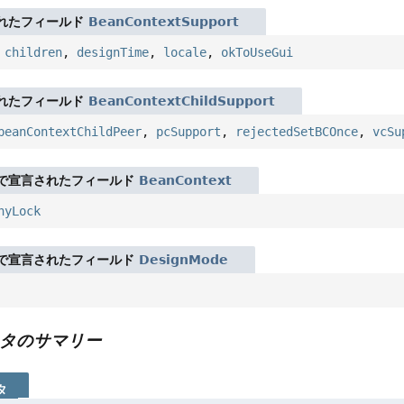
れたフィールド
BeanContextSupport
,
children
,
designTime
,
locale
,
okToUseGui
れたフィールド
BeanContextChildSupport
beanContextChildPeer
,
pcSupport
,
rejectedSetBCOnce
,
vcSu
で宣言されたフィールド
BeanContext
hyLock
で宣言されたフィールド
DesignMode
タのサマリー
タ