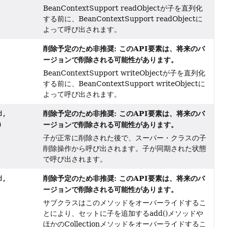
BeanContextSupport readObjectが子を直列化
する前に、BeanContextSupport readObjectに
よって呼び出されます。
削除予定のため非推奨: このAPI要素は、将来のバ
ージョンで削除される可能性があります。
BeanContextSupport writeObjectが子を直列化
する前に、BeanContextSupport writeObjectに
よって呼び出されます。
削除予定のため非推奨: このAPI要素は、将来のバ
d,
ージョンで削除される可能性があります。
)
子が正常に削除された後で、スーパー・クラスの子
削除操作から呼び出されます。子が同期された状態
で呼び出されます。
削除予定のため非推奨: このAPI要素は、将来のバ
d,
ージョンで削除される可能性があります。
サブクラスはこのメソッドをオーバーライドするこ
とにより、セットに子を追加するadd()メソッドや
ほかのCollectionメソッドをオーバーライドするこ