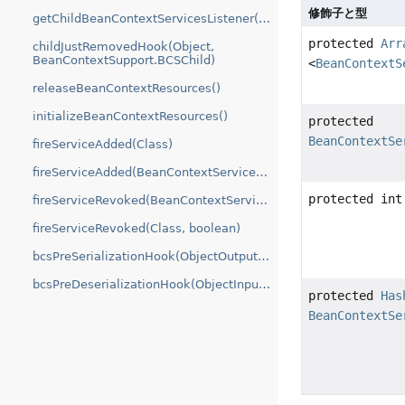
修飾子と型
getChildBeanContextServicesListener(Object)
protected
Arr
childJustRemovedHook(Object,
BeanContextSupport.BCSChild)
<
BeanContextS
releaseBeanContextResources()
initializeBeanContextResources()
protected
BeanContextSe
fireServiceAdded(Class)
fireServiceAdded(BeanContextServiceAvailableEvent)
protected int
fireServiceRevoked(BeanContextServiceRevokedEvent)
fireServiceRevoked(Class, boolean)
bcsPreSerializationHook(ObjectOutputStream)
bcsPreDeserializationHook(ObjectInputStream)
protected
Has
BeanContextSe