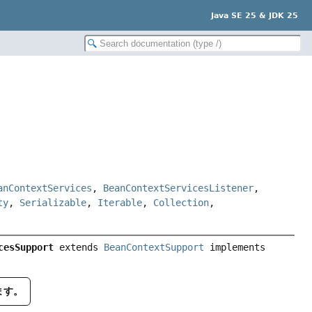
Java SE 25 & JDK 25
anContextServices
,
BeanContextServicesListener
,
ty
,
Serializable
,
Iterable
,
Collection
,
cesSupport
extends 
BeanContextSupport
 implements 
ます。