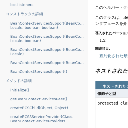
bcsListeners
このヘルパー・クラス
コンストラクタの詳細
このクラスは、Be
BeanContextServicesSupport(BeanContextServices,
ンタフェースを介
Locale, boolean, boolean)
導入されたバージョン
BeanContextServicesSupport(BeanContextServices,
1.2
Locale, boolean)
関連項目:
BeanContextServicesSupport(BeanContextServices,
Locale)
直列化された形
BeanContextServicesSupport(BeanContextServices)
ネストされた
BeanContextServicesSupport()
メソッドの詳細
ネストされた
initialize()
修飾子と型
getBeanContextServicesPeer()
protected cl
createBCSChild(Object, Object)
createBCSSServiceProvider(Class,
BeanContextServiceProvider)