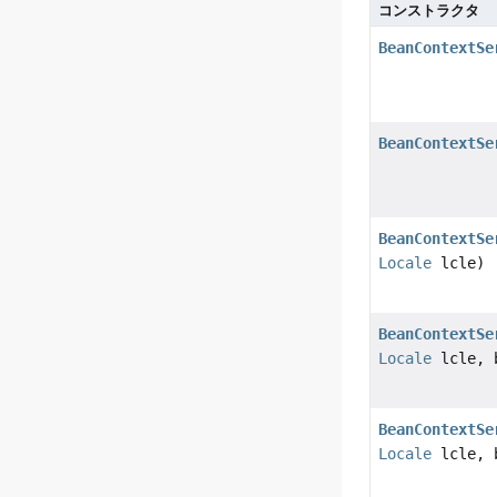
コンストラクタ
BeanContextSe
BeanContextSe
BeanContextSe
Locale
lcle)
BeanContextSe
Locale
lcle, b
BeanContextSe
Locale
lcle, b