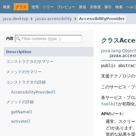
概要
クラス
使用
ツリー
プレビュー
新規
非推奨
索引
検索
ヘル
java.desktop
javax.accessibility
AccessibilityProvider
内容
クラスAccess
java.lang.Objec
Description
javax.access
コンストラクタのサマリー
public abstrac
メソッドのサマリー
支援テクノロジの
コンストラクタの詳細
このサービス・プ
AccessibilityProvider()
各サービス・プロ
メソッドの詳細
toolkit
が初期化
getName()
APIのノート:
activate()
通常、スクリー
ど)があります
覚的な結果を提