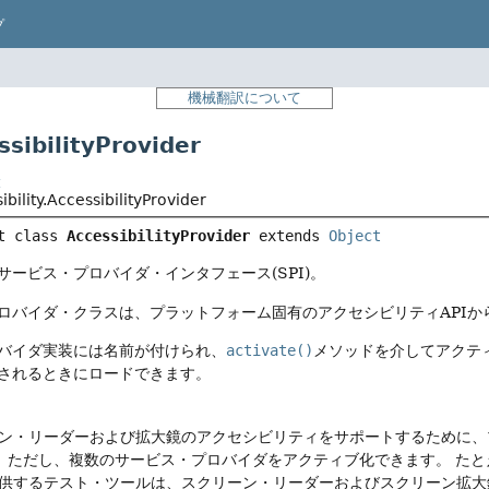
プ
機械翻訳について
ibilityProvider
t
ibility.AccessibilityProvider
t class 
AccessibilityProvider
extends 
Object
サービス・プロバイダ・インタフェース(SPI)。
ロバイダ・クラスは、プラットフォーム固有のアクセシビリティAPIから
バイダ実装には名前が付けられ、
activate()
メソッドを介してアクテ
されるときにロードできます。
ン・リーダーおよび拡大鏡のアクセシビリティをサポートするために、プラッ
。
ただし、複数のサービス・プロバイダをアクティブ化できます。
たとえ
供するテスト・ツールは、スクリーン・リーダーおよびスクリーン拡大