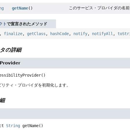
このサービス・プロバイダの名前
ng
getName
()
クト
で宣言されたメソッド
,
finalize
,
getClass
,
hashCode
,
notify
,
notifyAll
,
toStr
タの詳細
yProvider
essibilityProvider
()
ビリティ・プロバイダを初期化します。
細
ct
String
getName
()