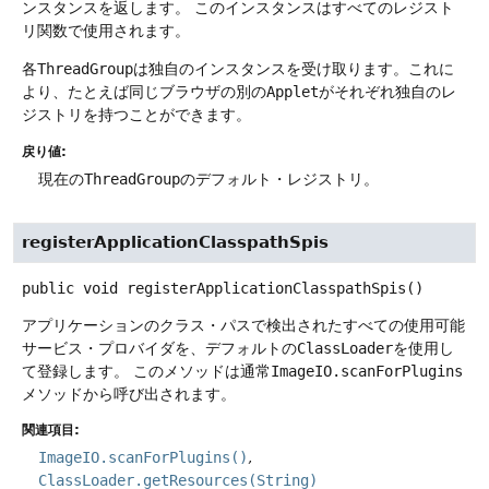
ンスタンスを返します。
このインスタンスはすべてのレジスト
リ関数で使用されます。
各
ThreadGroup
は独自のインスタンスを受け取ります。これに
より、たとえば同じブラウザの別の
Applet
がそれぞれ独自のレ
ジストリを持つことができます。
戻り値:
現在の
ThreadGroup
のデフォルト・レジストリ。
registerApplicationClasspathSpis
public
void
registerApplicationClasspathSpis
()
アプリケーションのクラス・パスで検出されたすべての使用可能
サービス・プロバイダを、デフォルトの
ClassLoader
を使用し
て登録します。
このメソッドは通常
ImageIO.scanForPlugins
メソッドから呼び出されます。
関連項目:
ImageIO.scanForPlugins()
ClassLoader.getResources(String)