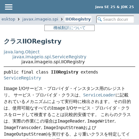
Java SE 25 & JDK 25
desktop
javax.imageio.spi
IIORegistry
機械翻訳について
クラスIIORegistry
java.lang.Object
javax.imageio.spi.ServiceRegistry
javax.imageio.spi.IIORegistry
public final class 
IIORegistry
extends 
ServiceRegistry
Image I/Oサービス・プロバイダ・インスタンス用のレジスト
リ。
サービス・プロバイダ・クラスは、
ServiceLoader
に記載
されているメカニズムによって実行時に検出されます。
その目的
は、使用可能なすべてのImage I/Oサービス・プロバイダ・クラ
スをロードして検査することは比較的安価です。
これらのクラス
は、実際の作業(この場合は
ImageReader
,
ImageWriter
,
ImageTranscoder
,
ImageInputStream
および
ImageOutputStream
)を実行する、より重いクラスを特定してイ