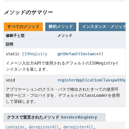
メソッドのサマリー
すべてのメソッド
静的メソッド
インスタンス・メソッド
修飾子と型
メソッド
説明
static
IIORegistry
getDefaultInstance
()
イメージ入出力APIで使用されるデフォルトの
IIORegistry
イ
ンスタンスを返します。
void
registerApplicationClasspathSpi
アプリケーションのクラス・パスで検出されたすべての使用可
能サービス・プロバイダを、デフォルトの
ClassLoader
を使用
して登録します。
クラスで宣言されたメソッド
ServiceRegistry
contains
,
deregisterAll
,
deregisterAll
,