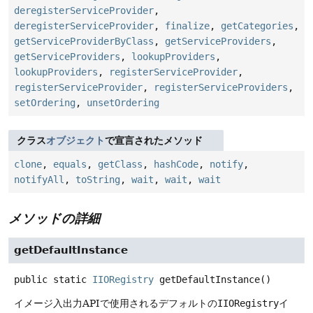
deregisterServiceProvider
,
deregisterServiceProvider
,
finalize
,
getCategories
,
getServiceProviderByClass
,
getServiceProviders
,
getServiceProviders
,
lookupProviders
,
lookupProviders
,
registerServiceProvider
,
registerServiceProvider
,
registerServiceProviders
,
setOrdering
,
unsetOrdering
クラス
オブジェクト
で宣言されたメソッド
clone
,
equals
,
getClass
,
hashCode
,
notify
,
notifyAll
,
toString
,
wait
,
wait
,
wait
メソッドの詳細
getDefaultInstance
public static
IIORegistry
getDefaultInstance
()
イメージ入出力APIで使用されるデフォルトの
IIORegistry
イ