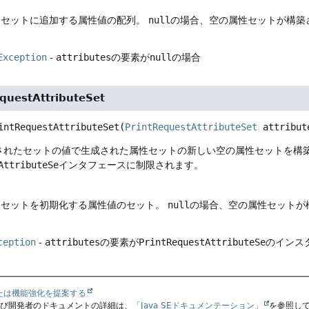
- セットに追加する属性値の配列。
null
の場合、空の属性セットが構築
Exception
-
attributes
の要素が
null
の場合
questAttributeSet
intRequestAttributeSet
(
PrintRequestAttributeSet
 attribut
されたセットの値で生成された属性セットの新しい空の属性セットを構
AttributeSe
インタフェースに制限されます。
- セットを初期化する属性値のセット。
null
の場合、空の属性セットが
ception
-
attributes
の要素が
PrintRequestAttributeSe
のインス
たは機能強化を提案する
よび開発者のドキュメントの詳細は、
「Java SEドキュメンテーション」
を参照し