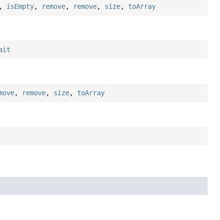
,
isEmpty
,
remove
,
remove
,
size
,
toArray
ait
move
,
remove
,
size
,
toArray