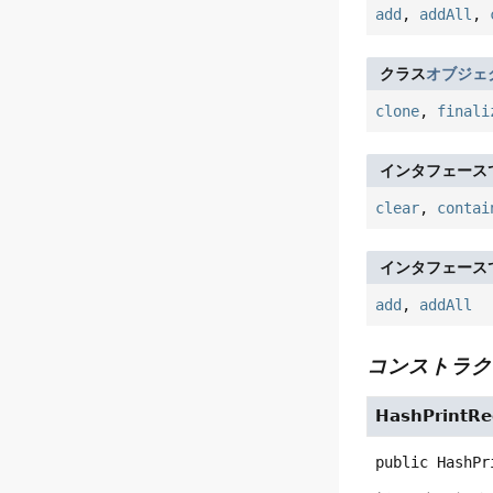
add
,
addAll
,
クラス
オブジェ
clone
,
finali
インタフェース
clear
,
contai
インタフェース
add
,
addAll
コンストラク
HashPrintRe
public
HashPr