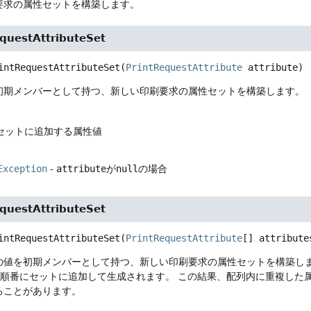
要求の属性セットを構築します。
questAttributeSet
intRequestAttributeSet
(
PrintRequestAttribute
 attribute)
初期メンバーとして持つ、新しい印刷要求の属性セットを構築します。
 セットに追加する属性値
Exception
-
attribute
が
null
の場合
questAttributeSet
intRequestAttributeSet
(
PrintRequestAttribute
[] attribute
の値を初期メンバーとして持つ、新しい印刷要求の属性セットを構築し
て順番にセットに追加して生成されます。
この結果、配列内に重複した
ることがあります。