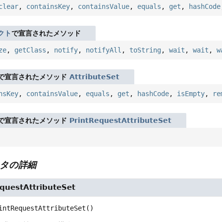
clear
,
containsKey
,
containsValue
,
equals
,
get
,
hashCode
クト
で宣言されたメソッド
ze
,
getClass
,
notify
,
notifyAll
,
toString
,
wait
,
wait
,
w
で宣言されたメソッド
AttributeSet
nsKey
,
containsValue
,
equals
,
get
,
hashCode
,
isEmpty
,
re
で宣言されたメソッド
PrintRequestAttributeSet
タの詳細
questAttributeSet
intRequestAttributeSet
()