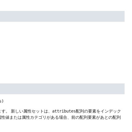
s)
ます。
新しい属性セットは、
attributes
配列の要素をインデック
属性値または属性カテゴリがある場合、前の配列要素があとの配列