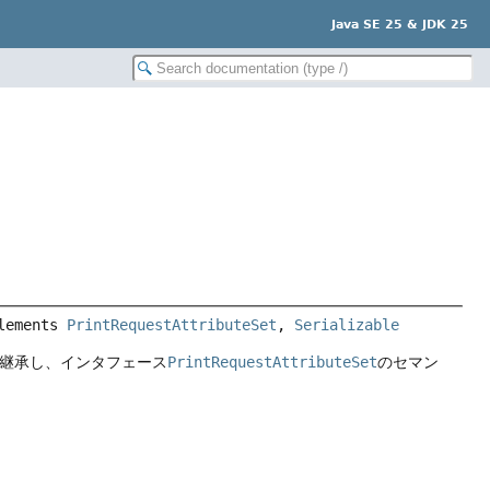
Java SE 25 & JDK 25
lements 
PrintRequestAttributeSet
, 
Serializable
継承し、インタフェース
PrintRequestAttributeSet
のセマン