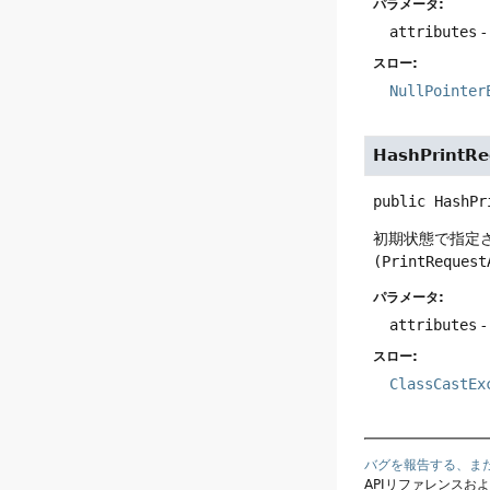
パラメータ:
attributes
スロー:
NullPointer
HashPrintRe
public
HashPr
初期状態で指定
(PrintRequest
パラメータ:
attributes
スロー:
ClassCastEx
バグを報告する、ま
APIリファレンスお