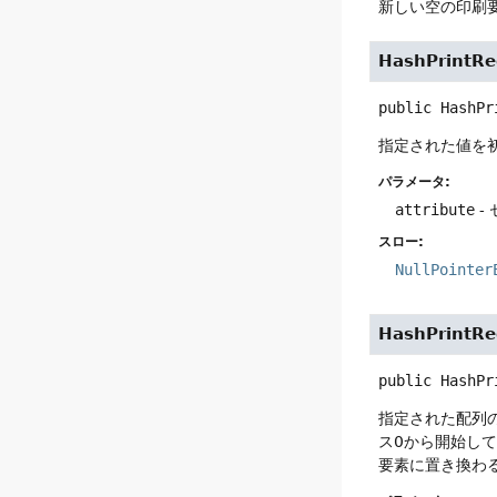
新しい空の印刷
HashPrintRe
public
HashPr
指定された値を
パラメータ:
attribute
-
スロー:
NullPointer
HashPrintRe
public
HashPr
指定された配列
ス0から開始し
要素に置き換わ