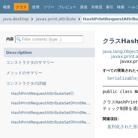
概要
クラス
使用
ツリー
プレビュー
新規
非推奨
索引
検索
ヘル
java.desktop
javax.print.attribute
HashPrintRequestAttrib
内容
クラスHashP
java.lang.Objec
Description
javax.print.
javax.pr
コンストラクタのサマリー
すべての実装された
メソッドのサマリー
Serializable
コンストラクタの詳細
public class 
H
HashPrintRequestAttributeSet()
クラス
HashPrint
HashPrintRequestAttributeSet(PrintRequestAttribute)
ティック制限を適
HashPrintRequestAttributeSet(PrintRequestAttribute[])
関連項目:
HashPrintRequestAttributeSet(PrintRequestAttributeSet)
直列化された形