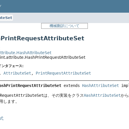
プ
uteSet
機械翻訳について
rintRequestAttributeSet
t
attribute.HashAttributeSet
int.attribute.HashPrintRequestAttributeSet
インタフェース:
,
AttributeSet
,
PrintRequestAttributeSet
ashPrintRequestAttributeSet
extends 
HashAttributeSet
 imp
RequestAttributeSet
は、その実装をクラス
HashAttributeSet
から
用します。
式