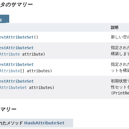
タのサマリー
タ
説明
新しい空
estAttributeSet
()
指定され
estAttributeSet
構築しま
Attribute
attribute)
指定され
estAttributeSet
ットを構
Attribute
[] attributes)
初期状態
estAttributeSet
性セット
AttributeSet
attributes)
(PrintR
マリー
れたメソッド
HashAttributeSet