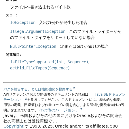
ファイルへ書き込まれるバイト数
スロー:
IOException
- 入出力例外が発生した場合
IllegalArgumentException
- このファイル・ライターがそ
のファイル・タイプをサポートしていない場合
NullPointerException
-
in
または
out
が
null
の場合
関連項目:
isFileTypeSupported(int, Sequence)
getMidiFileTypes(Sequence)
バグを報告する、または機能強化を提案する
APIリファレンスおよび開発者のドキュメントの詳細は、
「Java SEドキュメン
テーション」
を参照してください。このドキュメントには、概念的な概要、
用語の定義、回避策および作業コードの例を含む、より詳細な開発者向けの説
その他のバージョン。
明が含まれています。
Javaは、米国およびその他の国におけるOracleおよびその関連会
社の商標または登録商標です。
Copyright
© 1993, 2025, Oracle and/or its affiliates, 500