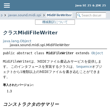
Java SE 25 & JDK 25
op
javax.sound.midi.spi
MidiFileWriter
機械翻訳について
クラスMidiFileWriter
java.lang.Object
javax.sound.midi.spi.MidiFileWriter
public abstract class 
MidiFileWriter
extends 
Object
MidiFileWriter
は、MIDIファイル書込みサービスを提供しま
す。
このインタフェースを実装するクラスは、
Sequence
オブジ
ェクトから1種類以上のMIDIファイルを書き込むことができま
す。
導入されたバージョン:
1.3
コンストラクタのサマリー