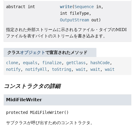
abstract int
write
(
Sequence
in,
int fileType,
OutputStream
out)
指定された外部ストリームに示されるファイル・タイプのMIDI
ファイルを表すバイトのストリームを書き込みます。
クラス
オブジェクト
で宣言されたメソッド
clone
,
equals
,
finalize
,
getClass
,
hashCode
,
notify
,
notifyAll
,
toString
,
wait
,
wait
,
wait
コンストラクタの詳細
MidiFileWriter
protected
MidiFileWriter
()
サブクラスが呼び出すためのコンストラクタ。