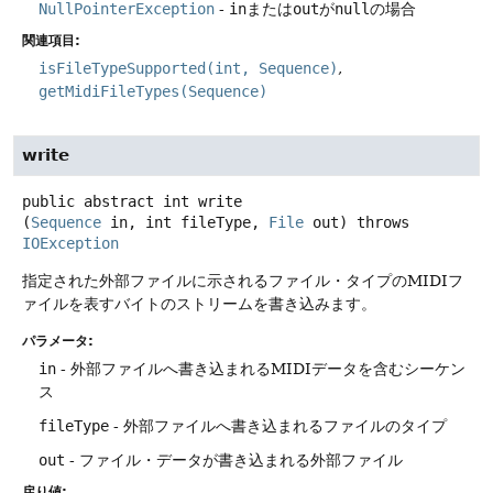
NullPointerException
-
in
または
out
が
null
の場合
関連項目:
isFileTypeSupported(int, Sequence)
getMidiFileTypes(Sequence)
write
public abstract
int
write
(
Sequence
 in, int fileType, 
File
 out)
throws
IOException
指定された外部ファイルに示されるファイル・タイプのMIDIフ
ァイルを表すバイトのストリームを書き込みます。
パラメータ:
in
- 外部ファイルへ書き込まれるMIDIデータを含むシーケン
ス
fileType
- 外部ファイルへ書き込まれるファイルのタイプ
out
- ファイル・データが書き込まれる外部ファイル
戻り値: