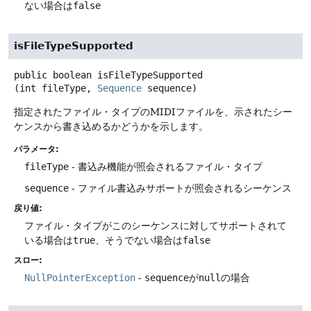
ない場合は
false
isFileTypeSupported
public
boolean
isFileTypeSupported
(int fileType, 
Sequence
 sequence)
指定されたファイル・タイプのMIDIファイルを、示されたシー
ケンスから書き込めるかどうかを示します。
パラメータ:
fileType
- 書込み機能が照会されるファイル・タイプ
sequence
- ファイル書込みサポートが照会されるシーケンス
戻り値:
ファイル・タイプがこのシーケンスに対してサポートされて
いる場合は
true
、そうでない場合は
false
スロー:
NullPointerException
-
sequence
が
null
の場合